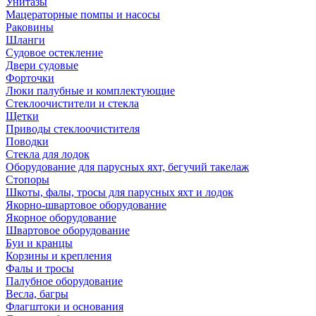
Унитазы
Мацераторные помпы и насосы
Раковины
Шланги
Судовое остекление
Двери судовые
Форточки
Люки палубные и комплектующие
Стеклоочистители и стекла
Щетки
Приводы стеклоочистителя
Поводки
Стекла для лодок
Оборудование для парусных яхт, бегучий такелаж
Стопоры
Шкоты, фалы, тросы для парусных яхт и лодок
Якорно-швартовое оборудование
Якорное оборудование
Швартовое оборудование
Буи и кранцы
Корзины и крепления
Фалы и тросы
Палубное оборудование
Весла, багры
Флагштоки и основания