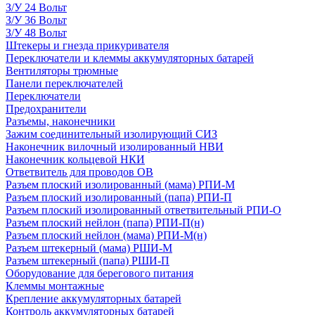
З/У 24 Вольт
З/У 36 Вольт
З/У 48 Вольт
Штекеры и гнезда прикуривателя
Переключатели и клеммы аккумуляторных батарей
Вентиляторы трюмные
Панели переключателей
Переключатели
Предохранители
Разъемы, наконечники
Зажим соединительный изолирующий СИЗ
Наконечник вилочный изолированный НВИ
Наконечник кольцевой НКИ
Ответвитель для проводов ОВ
Разъем плоский изолированный (мама) РПИ-М
Разъем плоский изолированный (папа) РПИ-П
Разъем плоский изолированный ответвительный РПИ-О
Разъем плоский нейлон (папа) РПИ-П(н)
Разъем плоский нейлон (мама) РПИ-М(н)
Разъем штекерный (мама) РШИ-М
Разъем штекерный (папа) РШИ-П
Оборудование для берегового питания
Клеммы монтажные
Крепление аккумуляторных батарей
Контроль аккумуляторных батарей