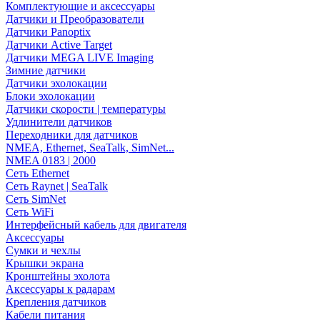
Комплектующие и аксессуары
Датчики и Преобразователи
Датчики Panoptix
Датчики Active Target
Датчики MEGA LIVE Imaging
Зимние датчики
Датчики эхолокации
Блоки эхолокации
Датчики скорости | температуры
Удлинители датчиков
Переходники для датчиков
NMEA, Ethernet, SeaTalk, SimNet...
NMEA 0183 | 2000
Сеть Ethernet
Сеть Raynet | SeaTalk
Сеть SimNet
Сеть WiFi
Интерфейсный кабель для двигателя
Аксессуары
Сумки и чехлы
Крышки экрана
Кронштейны эхолота
Аксессуары к радарам
Крепления датчиков
Кабели питания