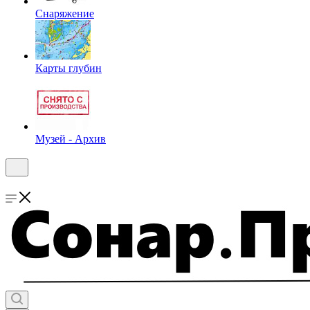
Снаряжение
Карты глубин
Музей - Архив