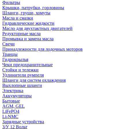
Фильтры
Крышки, патрубки, горловины
Шланги, груши, хомуты
Масла и смазки
Гидравлические жидкости
Масло для двухтактных двигателей
Редукторные масла
Промывка и замена масла
Свечи
Принадлежности для лодочных моторов
Транцы
Гидрокрылья
Чеки предохранительные
Стойки и тележки
Удлинители румпеля
Шланги для систем охлаждения
Выхлопные шланги
Электрика
Аккумуляторы
Бытовые
AGM, GEL
LiFePO4
Li-NMC
Зарядные устройства
З/У 12 Вольт