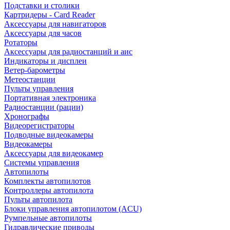
Подставки и столики
Картридеры - Card Reader
Аксессуары для навигаторов
Аксессуары для часов
Ротаторы
Аксессуары для радиостанций и аис
Индикаторы и дисплеи
Ветер-барометры
Метеостанции
Пульты управления
Портативная электроника
Радиостанции (рации)
Хронографы
Видеорегистраторы
Подводные видеокамеры
Видеокамеры
Аксессуары для видеокамер
Системы управления
Автопилоты
Комплекты автопилотов
Контроллеры автопилота
Пульты автопилота
Блоки управления автопилотом (ACU)
Румпельные автопилоты
Гидравлические приводы