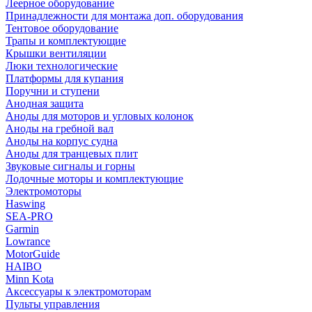
Леерное оборудование
Принадлежности для монтажа доп. оборудования
Тентовое оборудование
Трапы и комплектующие
Крышки вентиляции
Люки технологические
Платформы для купания
Поручни и ступени
Анодная защита
Аноды для моторов и угловых колонок
Аноды на гребной вал
Аноды на корпус судна
Аноды для транцевых плит
Звуковые сигналы и горны
Лодочные моторы и комплектующие
Электромоторы
Haswing
SEA-PRO
Garmin
Lowrance
MotorGuide
HAIBO
Minn Kota
Аксессуары к электромоторам
Пульты управления