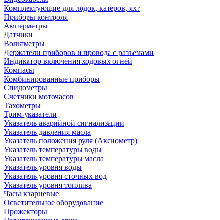
Комплектующие для лодок, катеров, яхт
Приборы контроля
Амперметры
Датчики
Вольтметры
Держатели приборов и провода с разъемами
Индикатор включения ходовых огней
Компасы
Комбинированные приборы
Спидометры
Счетчики моточасов
Тахометры
Трим-указатели
Указатель аварийной сигнализации
Указатель давления масла
Указатель положения руля (Аксиометр)
Указатель температуры воды
Указатель температуры масла
Указатель уровня воды
Указатель уровня сточных вод
Указатель уровня топлива
Часы кварцевые
Осветительное оборудование
Прожекторы