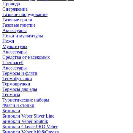
Провода
Снаряжение
Газовое оборудование
Газовые грили
Газовые плитки
Аксессуары
Ножи и мультитулы
Ножи
Мультитулы
Аксессуары
Средства от насекомых
Thermacell
Аксессуары
Термосы и фляги
Термобутылки
Термокружки
Термосы для еды
Термосы
Туристические наборы
Фляги и стопки
Бинокли
Бинокли Veber Silver Line
Бинокли Veber Sputnik
Бинокли Classic PRO Veber
Бинокли Veber Alfa&Omega