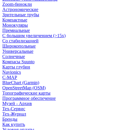
Zoom-бинокли
Астрономические
Зрительные трубы
Компактные
Монокуляры
Премиальные
С большим увеличением (>15x)
Со стабилизацией
Широкопольные
Универсальные
Солнечные
Компасы Suunto
Карты глубин
Navionics
C-MAP
BlueChart (Garmin)
OpenStreetMap (OSM)
Топографические карты
Программное обеспечение
Музей - Архив
Tex-Сервис
Тех-Журнал
Бренды
Как купить
Условия оплаты