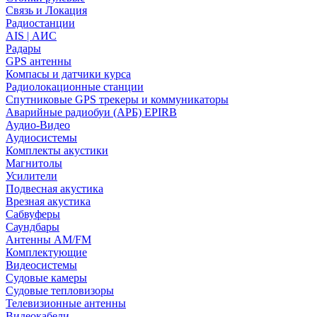
Связь и Локация
Радиостанции
AIS | АИС
Радары
GPS антенны
Компасы и датчики курса
Радиолокационные станции
Спутниковые GPS трекеры и коммуникаторы
Аварийные радиобуи (АРБ) EPIRB
Аудио-Видео
Аудиосистемы
Комплекты акустики
Магнитолы
Усилители
Подвесная акустика
Врезная акустика
Сабвуферы
Саундбары
Антенны AM/FM
Комплектующие
Видеосистемы
Судовые камеры
Cудовые тепловизоры
Телевизионные антенны
Видеокабели