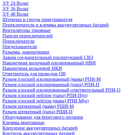
З/У 24 Вольт
З/У 36 Вольт
З/У 48 Вольт
Штекеры и гнезда прикуривателя
Переключатели и клеммы аккумуляторных батарей
Вентиляторы трюмные
Панели переключателей
Переключатели
Предохранители
Разъемы, наконечники
Зажим соединительный изолирующий СИЗ
Наконечник вилочный изолированный НВИ
Наконечник кольцевой НКИ
Ответвитель для проводов ОВ
Разъем плоский изолированный (мама) РПИ-М
Разъем плоский изолированный (папа) РПИ-П
Разъем плоский изолированный ответвительный РПИ-О
Разъем плоский нейлон (папа) РПИ-П(н)
Разъем плоский нейлон (мама) РПИ-М(н)
Разъем штекерный (мама) РШИ-М
Разъем штекерный (папа) РШИ-П
Оборудование для берегового питания
Клеммы монтажные
Крепление аккумуляторных батарей
Контроль аккумуляторных батарей