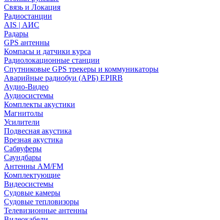
Связь и Локация
Радиостанции
AIS | АИС
Радары
GPS антенны
Компасы и датчики курса
Радиолокационные станции
Спутниковые GPS трекеры и коммуникаторы
Аварийные радиобуи (АРБ) EPIRB
Аудио-Видео
Аудиосистемы
Комплекты акустики
Магнитолы
Усилители
Подвесная акустика
Врезная акустика
Сабвуферы
Саундбары
Антенны AM/FM
Комплектующие
Видеосистемы
Судовые камеры
Cудовые тепловизоры
Телевизионные антенны
Видеокабели