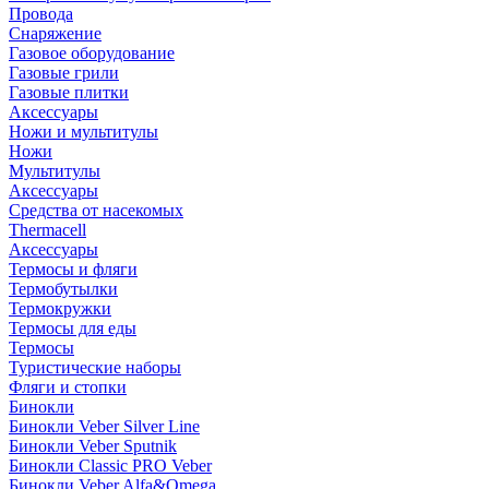
Провода
Снаряжение
Газовое оборудование
Газовые грили
Газовые плитки
Аксессуары
Ножи и мультитулы
Ножи
Мультитулы
Аксессуары
Средства от насекомых
Thermacell
Аксессуары
Термосы и фляги
Термобутылки
Термокружки
Термосы для еды
Термосы
Туристические наборы
Фляги и стопки
Бинокли
Бинокли Veber Silver Line
Бинокли Veber Sputnik
Бинокли Classic PRO Veber
Бинокли Veber Alfa&Omega