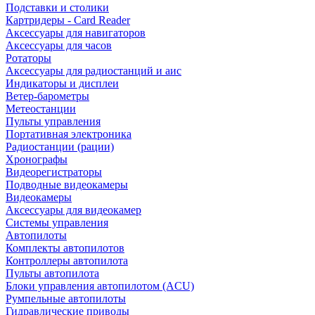
Подставки и столики
Картридеры - Card Reader
Аксессуары для навигаторов
Аксессуары для часов
Ротаторы
Аксессуары для радиостанций и аис
Индикаторы и дисплеи
Ветер-барометры
Метеостанции
Пульты управления
Портативная электроника
Радиостанции (рации)
Хронографы
Видеорегистраторы
Подводные видеокамеры
Видеокамеры
Аксессуары для видеокамер
Системы управления
Автопилоты
Комплекты автопилотов
Контроллеры автопилота
Пульты автопилота
Блоки управления автопилотом (ACU)
Румпельные автопилоты
Гидравлические приводы