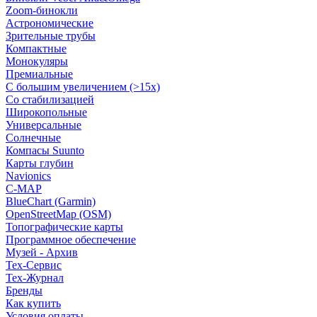
Zoom-бинокли
Астрономические
Зрительные трубы
Компактные
Монокуляры
Премиальные
С большим увеличением (>15x)
Со стабилизацией
Широкопольные
Универсальные
Солнечные
Компасы Suunto
Карты глубин
Navionics
C-MAP
BlueChart (Garmin)
OpenStreetMap (OSM)
Топографические карты
Программное обеспечение
Музей - Архив
Tex-Сервис
Тех-Журнал
Бренды
Как купить
Условия оплаты