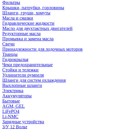
Фильтры
Крышки, патрубки, горловины
Шланги, груши, хомуты
Масла и смазки
Гидравлические жидкости
Масло для двухтактных двигателей
Редукторные масла
Промывка и замена масла
Свечи
Принадлежности для лодочных моторов
Транцы
Гидрокрылья
Чеки предохранительные
Стойки и тележки
Удлинители румпеля
Шланги для систем охлаждения
Выхлопные шланги
Электрика
Аккумуляторы
Бытовые
AGM, GEL
LiFePO4
Li-NMC
Зарядные устройства
З/У 12 Вольт