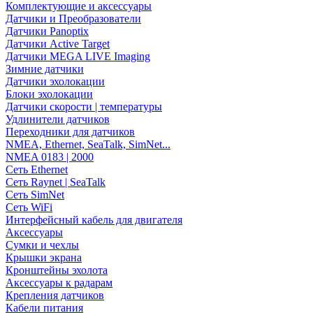
Комплектующие и аксессуары
Датчики и Преобразователи
Датчики Panoptix
Датчики Active Target
Датчики MEGA LIVE Imaging
Зимние датчики
Датчики эхолокации
Блоки эхолокации
Датчики скорости | температуры
Удлинители датчиков
Переходники для датчиков
NMEA, Ethernet, SeaTalk, SimNet...
NMEA 0183 | 2000
Сеть Ethernet
Сеть Raynet | SeaTalk
Сеть SimNet
Сеть WiFi
Интерфейсный кабель для двигателя
Аксессуары
Сумки и чехлы
Крышки экрана
Кронштейны эхолота
Аксессуары к радарам
Крепления датчиков
Кабели питания