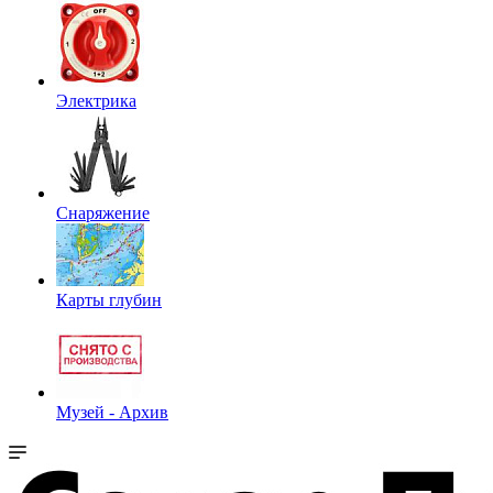
Электрика
Снаряжение
Карты глубин
Музей - Архив