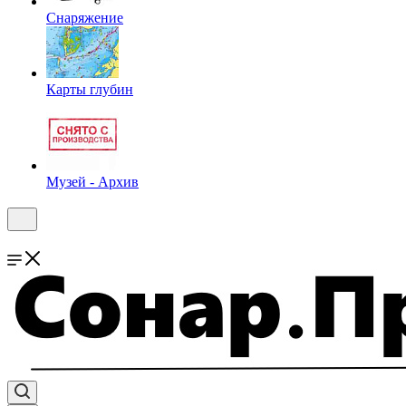
Снаряжение
Карты глубин
Музей - Архив