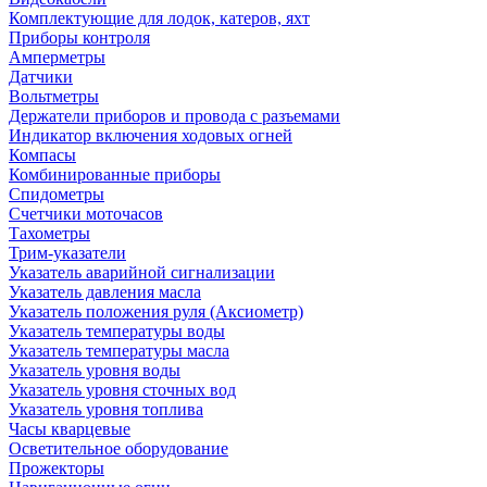
Комплектующие для лодок, катеров, яхт
Приборы контроля
Амперметры
Датчики
Вольтметры
Держатели приборов и провода с разъемами
Индикатор включения ходовых огней
Компасы
Комбинированные приборы
Спидометры
Счетчики моточасов
Тахометры
Трим-указатели
Указатель аварийной сигнализации
Указатель давления масла
Указатель положения руля (Аксиометр)
Указатель температуры воды
Указатель температуры масла
Указатель уровня воды
Указатель уровня сточных вод
Указатель уровня топлива
Часы кварцевые
Осветительное оборудование
Прожекторы