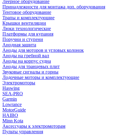
Леерное оборудование
Принадлежности для монтажа доп. оборудования
Тентовое оборудование
Трапы и комплектующие
Крышки вентиляции
Люки технологические
Платформы для купания
Поручни и ступени
Анодная защита
Аноды для моторов и угловых колонок
Аноды на гребной вал
Аноды на корпус судна
Аноды для транцевых плит
Звуковые сигналы и горны
Лодочные моторы и комплектующие
Электромоторы
Haswing
SEA-PRO
Garmin
Lowrance
MotorGuide
HAIBO
Minn Kota
Аксессуары к электромоторам
Пульты управления