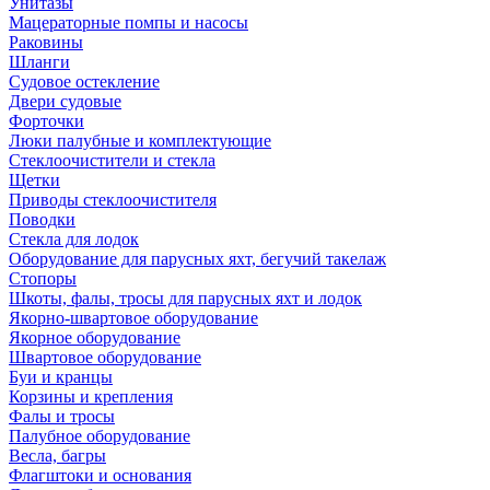
Унитазы
Мацераторные помпы и насосы
Раковины
Шланги
Судовое остекление
Двери судовые
Форточки
Люки палубные и комплектующие
Стеклоочистители и стекла
Щетки
Приводы стеклоочистителя
Поводки
Стекла для лодок
Оборудование для парусных яхт, бегучий такелаж
Стопоры
Шкоты, фалы, тросы для парусных яхт и лодок
Якорно-швартовое оборудование
Якорное оборудование
Швартовое оборудование
Буи и кранцы
Корзины и крепления
Фалы и тросы
Палубное оборудование
Весла, багры
Флагштоки и основания