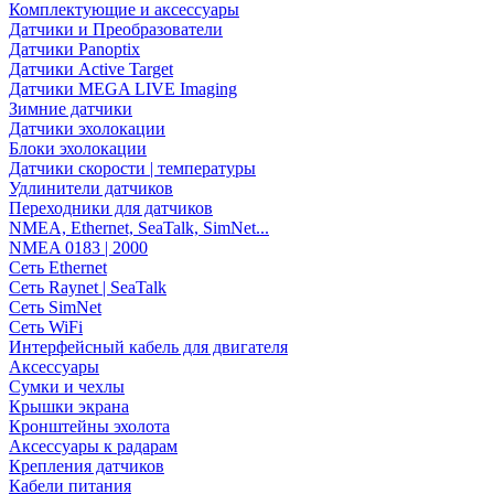
Комплектующие и аксессуары
Датчики и Преобразователи
Датчики Panoptix
Датчики Active Target
Датчики MEGA LIVE Imaging
Зимние датчики
Датчики эхолокации
Блоки эхолокации
Датчики скорости | температуры
Удлинители датчиков
Переходники для датчиков
NMEA, Ethernet, SeaTalk, SimNet...
NMEA 0183 | 2000
Сеть Ethernet
Сеть Raynet | SeaTalk
Сеть SimNet
Сеть WiFi
Интерфейсный кабель для двигателя
Аксессуары
Сумки и чехлы
Крышки экрана
Кронштейны эхолота
Аксессуары к радарам
Крепления датчиков
Кабели питания