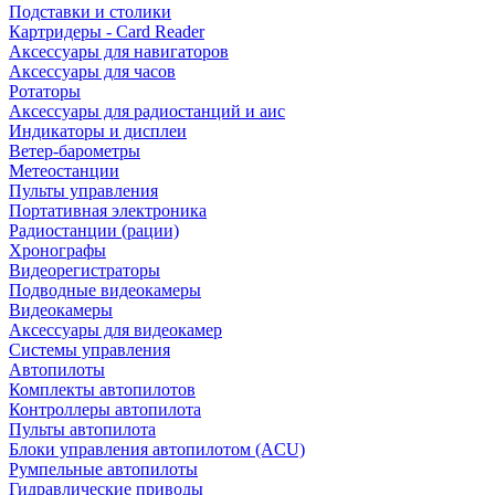
Подставки и столики
Картридеры - Card Reader
Аксессуары для навигаторов
Аксессуары для часов
Ротаторы
Аксессуары для радиостанций и аис
Индикаторы и дисплеи
Ветер-барометры
Метеостанции
Пульты управления
Портативная электроника
Радиостанции (рации)
Хронографы
Видеорегистраторы
Подводные видеокамеры
Видеокамеры
Аксессуары для видеокамер
Системы управления
Автопилоты
Комплекты автопилотов
Контроллеры автопилота
Пульты автопилота
Блоки управления автопилотом (ACU)
Румпельные автопилоты
Гидравлические приводы