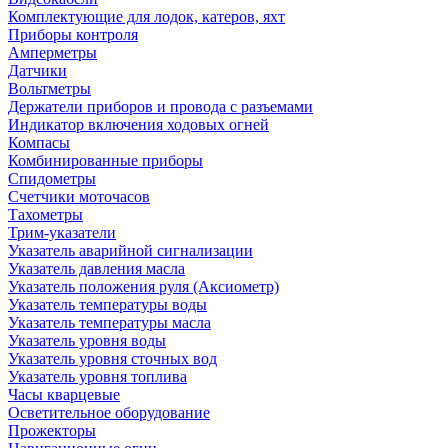
Комплектующие для лодок, катеров, яхт
Приборы контроля
Амперметры
Датчики
Вольтметры
Держатели приборов и провода с разъемами
Индикатор включения ходовых огней
Компасы
Комбинированные приборы
Спидометры
Счетчики моточасов
Тахометры
Трим-указатели
Указатель аварийной сигнализации
Указатель давления масла
Указатель положения руля (Аксиометр)
Указатель температуры воды
Указатель температуры масла
Указатель уровня воды
Указатель уровня сточных вод
Указатель уровня топлива
Часы кварцевые
Осветительное оборудование
Прожекторы