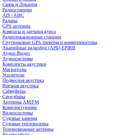
Связь и Локация
Радиостанции
AIS | АИС
Радары
GPS антенны
Компасы и датчики курса
Радиолокационные станции
Спутниковые GPS трекеры и коммуникаторы
Аварийные радиобуи (АРБ) EPIRB
Аудио-Видео
Аудиосистемы
Комплекты акустики
Магнитолы
Усилители
Подвесная акустика
Врезная акустика
Сабвуферы
Саундбары
Антенны AM/FM
Комплектующие
Видеосистемы
Судовые камеры
Cудовые тепловизоры
Телевизионные антенны
Видеокабели