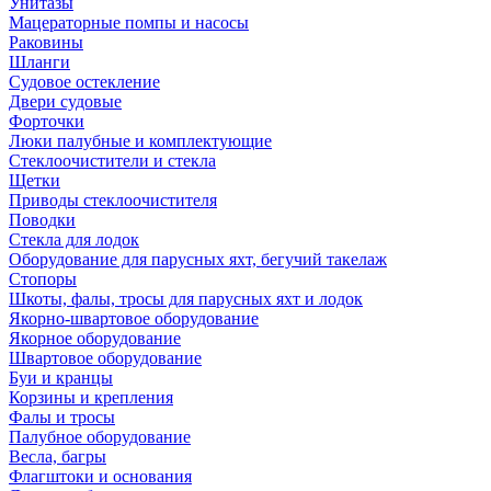
Унитазы
Мацераторные помпы и насосы
Раковины
Шланги
Судовое остекление
Двери судовые
Форточки
Люки палубные и комплектующие
Стеклоочистители и стекла
Щетки
Приводы стеклоочистителя
Поводки
Стекла для лодок
Оборудование для парусных яхт, бегучий такелаж
Стопоры
Шкоты, фалы, тросы для парусных яхт и лодок
Якорно-швартовое оборудование
Якорное оборудование
Швартовое оборудование
Буи и кранцы
Корзины и крепления
Фалы и тросы
Палубное оборудование
Весла, багры
Флагштоки и основания