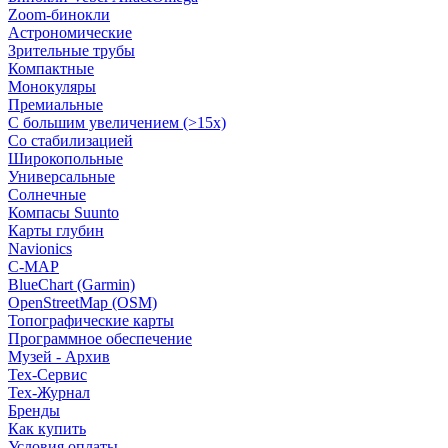
Zoom-бинокли
Астрономические
Зрительные трубы
Компактные
Монокуляры
Премиальные
С большим увеличением (>15x)
Со стабилизацией
Широкопольные
Универсальные
Солнечные
Компасы Suunto
Карты глубин
Navionics
C-MAP
BlueChart (Garmin)
OpenStreetMap (OSM)
Топографические карты
Программное обеспечение
Музей - Архив
Tex-Сервис
Тех-Журнал
Бренды
Как купить
Условия оплаты