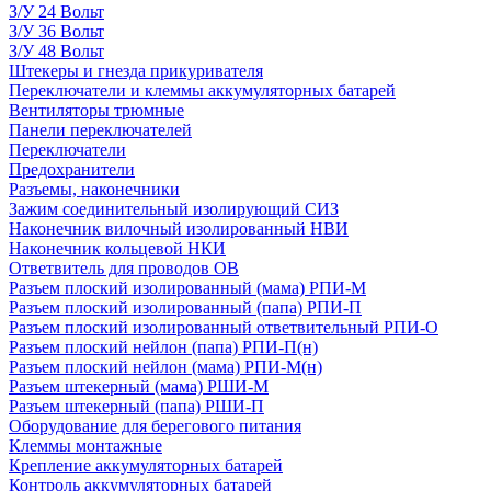
З/У 24 Вольт
З/У 36 Вольт
З/У 48 Вольт
Штекеры и гнезда прикуривателя
Переключатели и клеммы аккумуляторных батарей
Вентиляторы трюмные
Панели переключателей
Переключатели
Предохранители
Разъемы, наконечники
Зажим соединительный изолирующий СИЗ
Наконечник вилочный изолированный НВИ
Наконечник кольцевой НКИ
Ответвитель для проводов ОВ
Разъем плоский изолированный (мама) РПИ-М
Разъем плоский изолированный (папа) РПИ-П
Разъем плоский изолированный ответвительный РПИ-О
Разъем плоский нейлон (папа) РПИ-П(н)
Разъем плоский нейлон (мама) РПИ-М(н)
Разъем штекерный (мама) РШИ-М
Разъем штекерный (папа) РШИ-П
Оборудование для берегового питания
Клеммы монтажные
Крепление аккумуляторных батарей
Контроль аккумуляторных батарей