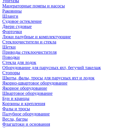
Унитазы
Мацераторные помпы и насосы
Раковины
Шланги
Судовое остекление
Двери судовые
Форточки
Люки палубные и комплектующие
Стеклоочистители и стекла
Щетки
Приводы стеклоочистителя
Поводки
Стекла для лодок
Оборудование для парусных яхт, бегучий такелаж
Стопоры
Шкоты, фалы, тросы для парусных яхт и лодок
Якорно-швартовое оборудование
Якорное оборудование
Швартовое оборудование
Буи и кранцы
Корзины и крепления
Фалы и тросы
Палубное оборудование
Весла, багры
Флагштоки и основания