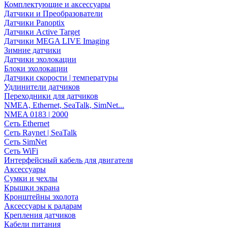
Комплектующие и аксессуары
Датчики и Преобразователи
Датчики Panoptix
Датчики Active Target
Датчики MEGA LIVE Imaging
Зимние датчики
Датчики эхолокации
Блоки эхолокации
Датчики скорости | температуры
Удлинители датчиков
Переходники для датчиков
NMEA, Ethernet, SeaTalk, SimNet...
NMEA 0183 | 2000
Сеть Ethernet
Сеть Raynet | SeaTalk
Сеть SimNet
Сеть WiFi
Интерфейсный кабель для двигателя
Аксессуары
Сумки и чехлы
Крышки экрана
Кронштейны эхолота
Аксессуары к радарам
Крепления датчиков
Кабели питания