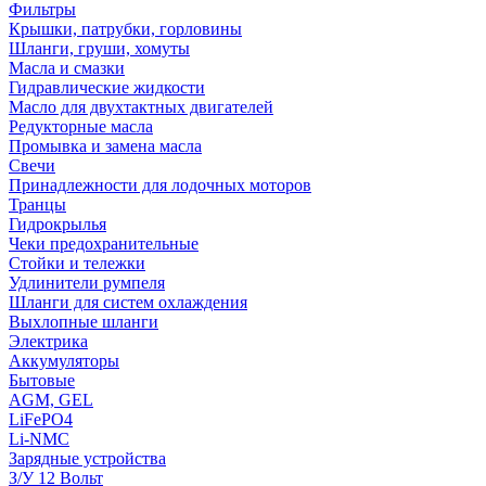
Фильтры
Крышки, патрубки, горловины
Шланги, груши, хомуты
Масла и смазки
Гидравлические жидкости
Масло для двухтактных двигателей
Редукторные масла
Промывка и замена масла
Свечи
Принадлежности для лодочных моторов
Транцы
Гидрокрылья
Чеки предохранительные
Стойки и тележки
Удлинители румпеля
Шланги для систем охлаждения
Выхлопные шланги
Электрика
Аккумуляторы
Бытовые
AGM, GEL
LiFePO4
Li-NMC
Зарядные устройства
З/У 12 Вольт