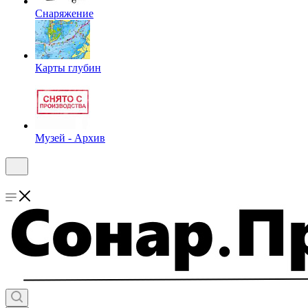
Снаряжение
Карты глубин
Музей - Архив