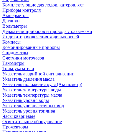
Комплектующие для лодок, катеров, яхт
Приборы контроля
Амперметры
Датчики
Вольтметры
Держатели приборов и провода с разъемами
Индикатор включения ходовых огней
Компасы
Комбинированные приборы
Спидометры
Счетчики моточасов
Тахометры
Трим-указатели
Указатель аварийной сигнализации
Указатель давления масла
Указатель положения руля (Аксиометр)
Указатель температуры воды
Указатель температуры масла
Указатель уровня воды
Указатель уровня сточных вод
Указатель уровня топлива
Часы кварцевые
Осветительное оборудование
Прожекторы