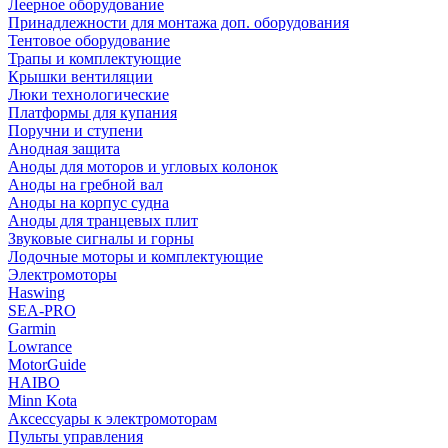
Леерное оборудование
Принадлежности для монтажа доп. оборудования
Тентовое оборудование
Трапы и комплектующие
Крышки вентиляции
Люки технологические
Платформы для купания
Поручни и ступени
Анодная защита
Аноды для моторов и угловых колонок
Аноды на гребной вал
Аноды на корпус судна
Аноды для транцевых плит
Звуковые сигналы и горны
Лодочные моторы и комплектующие
Электромоторы
Haswing
SEA-PRO
Garmin
Lowrance
MotorGuide
HAIBO
Minn Kota
Аксессуары к электромоторам
Пульты управления