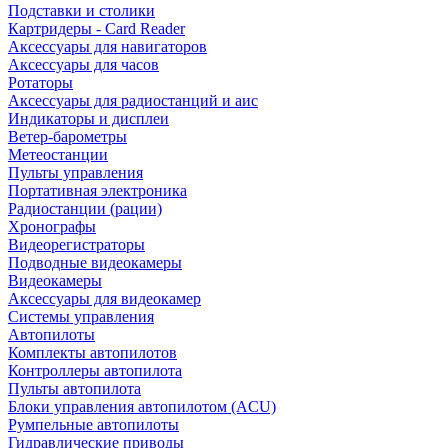
Подставки и столики
Картридеры - Card Reader
Аксессуары для навигаторов
Аксессуары для часов
Ротаторы
Аксессуары для радиостанций и аис
Индикаторы и дисплеи
Ветер-барометры
Метеостанции
Пульты управления
Портативная электроника
Радиостанции (рации)
Хронографы
Видеорегистраторы
Подводные видеокамеры
Видеокамеры
Аксессуары для видеокамер
Системы управления
Автопилоты
Комплекты автопилотов
Контроллеры автопилота
Пульты автопилота
Блоки управления автопилотом (ACU)
Румпельные автопилоты
Гидравлические приводы