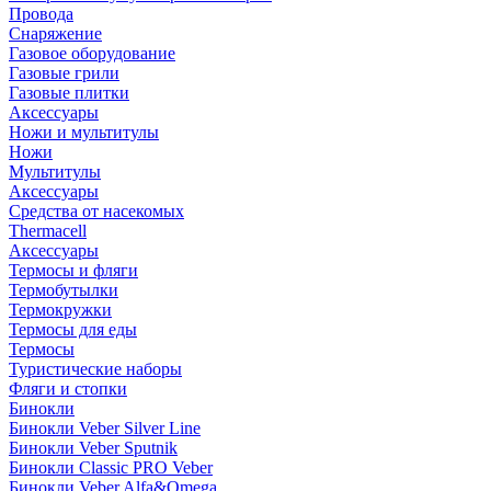
Провода
Снаряжение
Газовое оборудование
Газовые грили
Газовые плитки
Аксессуары
Ножи и мультитулы
Ножи
Мультитулы
Аксессуары
Средства от насекомых
Thermacell
Аксессуары
Термосы и фляги
Термобутылки
Термокружки
Термосы для еды
Термосы
Туристические наборы
Фляги и стопки
Бинокли
Бинокли Veber Silver Line
Бинокли Veber Sputnik
Бинокли Classic PRO Veber
Бинокли Veber Alfa&Omega