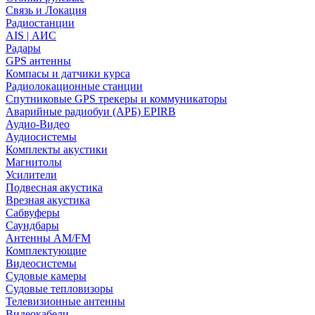
Связь и Локация
Радиостанции
AIS | АИС
Радары
GPS антенны
Компасы и датчики курса
Радиолокационные станции
Спутниковые GPS трекеры и коммуникаторы
Аварийные радиобуи (АРБ) EPIRB
Аудио-Видео
Аудиосистемы
Комплекты акустики
Магнитолы
Усилители
Подвесная акустика
Врезная акустика
Сабвуферы
Саундбары
Антенны AM/FM
Комплектующие
Видеосистемы
Судовые камеры
Cудовые тепловизоры
Телевизионные антенны
Видеокабели