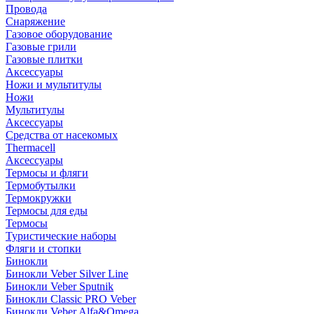
Провода
Снаряжение
Газовое оборудование
Газовые грили
Газовые плитки
Аксессуары
Ножи и мультитулы
Ножи
Мультитулы
Аксессуары
Средства от насекомых
Thermacell
Аксессуары
Термосы и фляги
Термобутылки
Термокружки
Термосы для еды
Термосы
Туристические наборы
Фляги и стопки
Бинокли
Бинокли Veber Silver Line
Бинокли Veber Sputnik
Бинокли Classic PRO Veber
Бинокли Veber Alfa&Omega