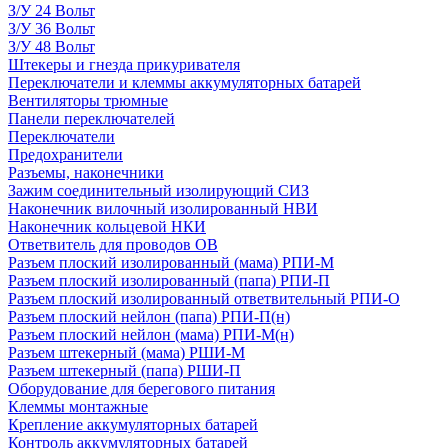
З/У 24 Вольт
З/У 36 Вольт
З/У 48 Вольт
Штекеры и гнезда прикуривателя
Переключатели и клеммы аккумуляторных батарей
Вентиляторы трюмные
Панели переключателей
Переключатели
Предохранители
Разъемы, наконечники
Зажим соединительный изолирующий СИЗ
Наконечник вилочный изолированный НВИ
Наконечник кольцевой НКИ
Ответвитель для проводов ОВ
Разъем плоский изолированный (мама) РПИ-М
Разъем плоский изолированный (папа) РПИ-П
Разъем плоский изолированный ответвительный РПИ-О
Разъем плоский нейлон (папа) РПИ-П(н)
Разъем плоский нейлон (мама) РПИ-М(н)
Разъем штекерный (мама) РШИ-М
Разъем штекерный (папа) РШИ-П
Оборудование для берегового питания
Клеммы монтажные
Крепление аккумуляторных батарей
Контроль аккумуляторных батарей