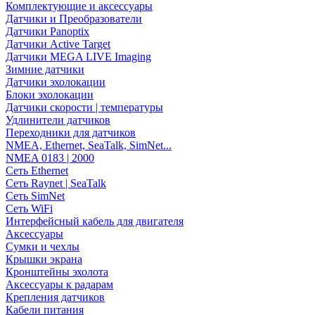
Комплектующие и аксессуары
Датчики и Преобразователи
Датчики Panoptix
Датчики Active Target
Датчики MEGA LIVE Imaging
Зимние датчики
Датчики эхолокации
Блоки эхолокации
Датчики скорости | температуры
Удлинители датчиков
Переходники для датчиков
NMEA, Ethernet, SeaTalk, SimNet...
NMEA 0183 | 2000
Сеть Ethernet
Сеть Raynet | SeaTalk
Сеть SimNet
Сеть WiFi
Интерфейсный кабель для двигателя
Аксессуары
Сумки и чехлы
Крышки экрана
Кронштейны эхолота
Аксессуары к радарам
Крепления датчиков
Кабели питания