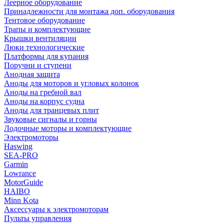
Леерное оборудование
Принадлежности для монтажа доп. оборудования
Тентовое оборудование
Трапы и комплектующие
Крышки вентиляции
Люки технологические
Платформы для купания
Поручни и ступени
Анодная защита
Аноды для моторов и угловых колонок
Аноды на гребной вал
Аноды на корпус судна
Аноды для транцевых плит
Звуковые сигналы и горны
Лодочные моторы и комплектующие
Электромоторы
Haswing
SEA-PRO
Garmin
Lowrance
MotorGuide
HAIBO
Minn Kota
Аксессуары к электромоторам
Пульты управления