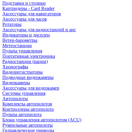
Подставки и столики
Картридеры - Card Reader
Аксессуары для навигаторов
Аксессуары для часов
Ротаторы
Аксессуары для радиостанций и аис
Индикаторы и дисплеи
Ветер-барометры
Метеостанции
Пульты управления
Портативная электроника
Радиостанции (рации)
Хронографы
Видеорегистраторы
Подводные видеокамеры
Видеокамеры
Аксессуары для видеокамер
Системы управления
Автопилоты
Комплекты автопилотов
Контроллеры автопилота
Пульты автопилота
Блоки управления автопилотом (ACU)
Румпельные автопилоты
Гидравлические приводы