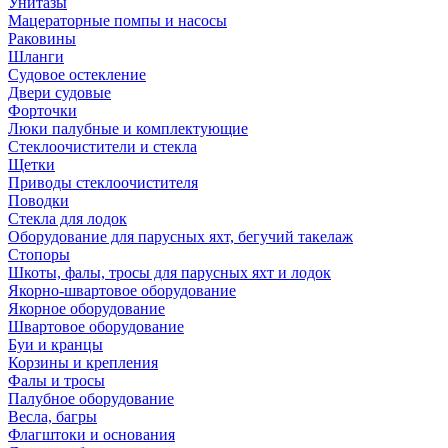
Унитазы
Мацераторные помпы и насосы
Раковины
Шланги
Судовое остекление
Двери судовые
Форточки
Люки палубные и комплектующие
Стеклоочистители и стекла
Щетки
Приводы стеклоочистителя
Поводки
Стекла для лодок
Оборудование для парусных яхт, бегучий такелаж
Стопоры
Шкоты, фалы, тросы для парусных яхт и лодок
Якорно-швартовое оборудование
Якорное оборудование
Швартовое оборудование
Буи и кранцы
Корзины и крепления
Фалы и тросы
Палубное оборудование
Весла, багры
Флагштоки и основания