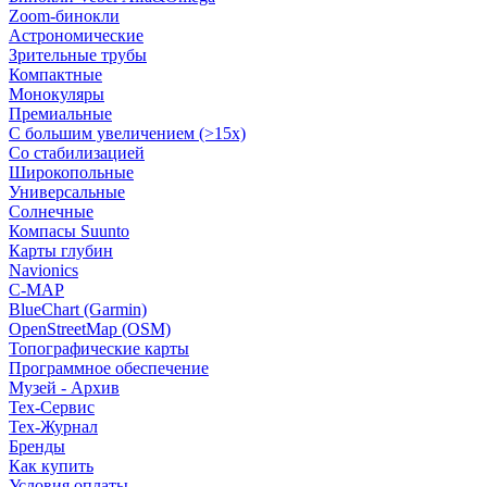
Zoom-бинокли
Астрономические
Зрительные трубы
Компактные
Монокуляры
Премиальные
С большим увеличением (>15x)
Со стабилизацией
Широкопольные
Универсальные
Солнечные
Компасы Suunto
Карты глубин
Navionics
C-MAP
BlueChart (Garmin)
OpenStreetMap (OSM)
Топографические карты
Программное обеспечение
Музей - Архив
Tex-Сервис
Тех-Журнал
Бренды
Как купить
Условия оплаты