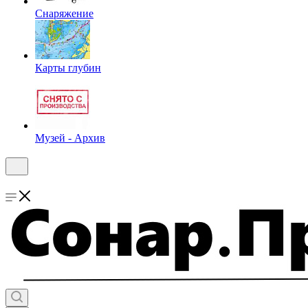
Снаряжение
Карты глубин
Музей - Архив