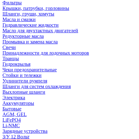
Фильтры
Крышки, патрубки, горловины
Шланги, груши, хомуты
Масла и смазки
Гидравлические жидкости
Масло для двухтактных двигателей
Редукторные масла
Промывка и замена масла
Свечи
Принадлежности для лодочных моторов
Транцы
Гидрокрылья
Чеки предохранительные
Стойки и тележки
Удлинители румпеля
Шланги для систем охлаждения
Выхлопные шланги
Электрика
Аккумуляторы
Бытовые
AGM, GEL
LiFePO4
Li-NMC
Зарядные устройства
З/У 12 Вольт