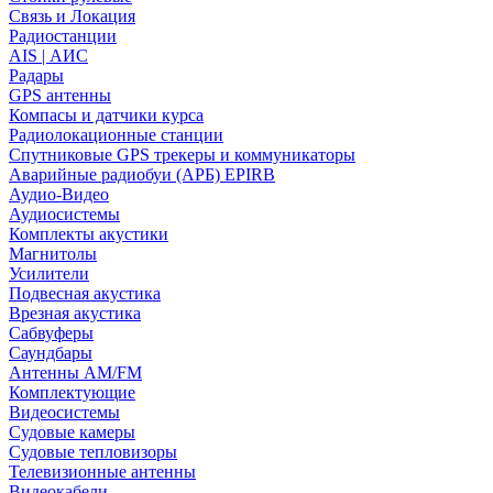
Связь и Локация
Радиостанции
AIS | АИС
Радары
GPS антенны
Компасы и датчики курса
Радиолокационные станции
Спутниковые GPS трекеры и коммуникаторы
Аварийные радиобуи (АРБ) EPIRB
Аудио-Видео
Аудиосистемы
Комплекты акустики
Магнитолы
Усилители
Подвесная акустика
Врезная акустика
Сабвуферы
Саундбары
Антенны AM/FM
Комплектующие
Видеосистемы
Судовые камеры
Cудовые тепловизоры
Телевизионные антенны
Видеокабели