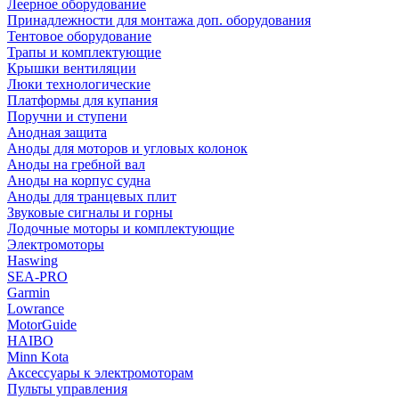
Леерное оборудование
Принадлежности для монтажа доп. оборудования
Тентовое оборудование
Трапы и комплектующие
Крышки вентиляции
Люки технологические
Платформы для купания
Поручни и ступени
Анодная защита
Аноды для моторов и угловых колонок
Аноды на гребной вал
Аноды на корпус судна
Аноды для транцевых плит
Звуковые сигналы и горны
Лодочные моторы и комплектующие
Электромоторы
Haswing
SEA-PRO
Garmin
Lowrance
MotorGuide
HAIBO
Minn Kota
Аксессуары к электромоторам
Пульты управления