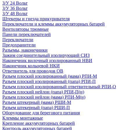
З/У 24 Вольт
З/У 36 Вольт
З/У 48 Вольт
Штекеры и гнезда прикуривателя
Переключатели и клеммы аккумуляторных батарей
Вентиляторы трюмные
Панели переключателей
Переключатели
Предохранители
Разъемы, наконечники
Зажим соединительный изолирующий СИЗ
Наконечник вилочный изолированный НВИ
Наконечник кольцевой НКИ
Ответвитель для проводов ОВ
Разъем плоский изолированный (мама) РПИ-М
Разъем плоский изолированный (папа) РПИ-П
Разъем плоский изолированный ответвительный РПИ-О
Разъем плоский нейлон (папа) РПИ-П(н)
Разъем плоский нейлон (мама) РПИ-М(н)
Разъем штекерный (мама) РШИ-М
Разъем штекерный (папа) РШИ-П
Оборудование для берегового питания
Клеммы монтажные
Крепление аккумуляторных батарей
Контроль аккумуляторных батарей