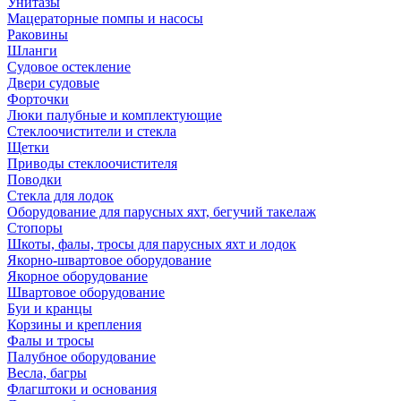
Унитазы
Мацераторные помпы и насосы
Раковины
Шланги
Судовое остекление
Двери судовые
Форточки
Люки палубные и комплектующие
Стеклоочистители и стекла
Щетки
Приводы стеклоочистителя
Поводки
Стекла для лодок
Оборудование для парусных яхт, бегучий такелаж
Стопоры
Шкоты, фалы, тросы для парусных яхт и лодок
Якорно-швартовое оборудование
Якорное оборудование
Швартовое оборудование
Буи и кранцы
Корзины и крепления
Фалы и тросы
Палубное оборудование
Весла, багры
Флагштоки и основания