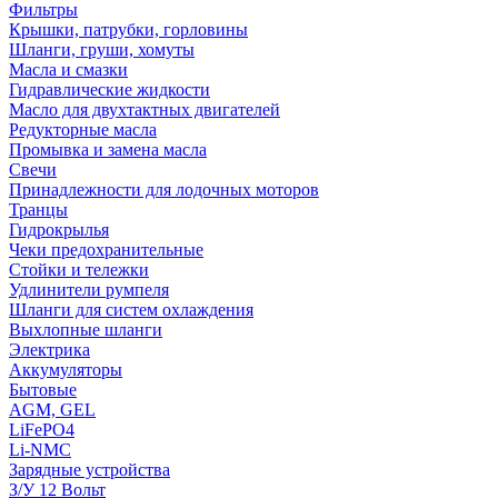
Фильтры
Крышки, патрубки, горловины
Шланги, груши, хомуты
Масла и смазки
Гидравлические жидкости
Масло для двухтактных двигателей
Редукторные масла
Промывка и замена масла
Свечи
Принадлежности для лодочных моторов
Транцы
Гидрокрылья
Чеки предохранительные
Стойки и тележки
Удлинители румпеля
Шланги для систем охлаждения
Выхлопные шланги
Электрика
Аккумуляторы
Бытовые
AGM, GEL
LiFePO4
Li-NMC
Зарядные устройства
З/У 12 Вольт