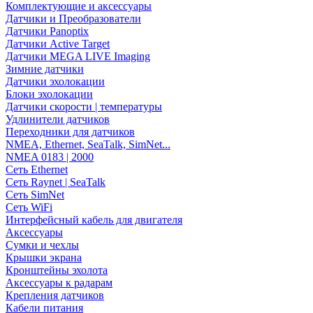
Комплектующие и аксессуары
Датчики и Преобразователи
Датчики Panoptix
Датчики Active Target
Датчики MEGA LIVE Imaging
Зимние датчики
Датчики эхолокации
Блоки эхолокации
Датчики скорости | температуры
Удлинители датчиков
Переходники для датчиков
NMEA, Ethernet, SeaTalk, SimNet...
NMEA 0183 | 2000
Сеть Ethernet
Сеть Raynet | SeaTalk
Сеть SimNet
Сеть WiFi
Интерфейсный кабель для двигателя
Аксессуары
Сумки и чехлы
Крышки экрана
Кронштейны эхолота
Аксессуары к радарам
Крепления датчиков
Кабели питания