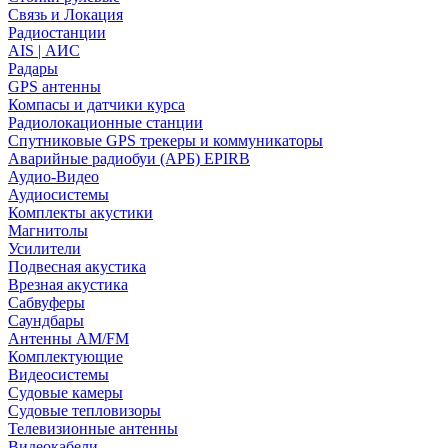
Связь и Локация
Радиостанции
AIS | АИС
Радары
GPS антенны
Компасы и датчики курса
Радиолокационные станции
Спутниковые GPS трекеры и коммуникаторы
Аварийные радиобуи (АРБ) EPIRB
Аудио-Видео
Аудиосистемы
Комплекты акустики
Магнитолы
Усилители
Подвесная акустика
Врезная акустика
Сабвуферы
Саундбары
Антенны AM/FM
Комплектующие
Видеосистемы
Судовые камеры
Cудовые тепловизоры
Телевизионные антенны
Видеокабели