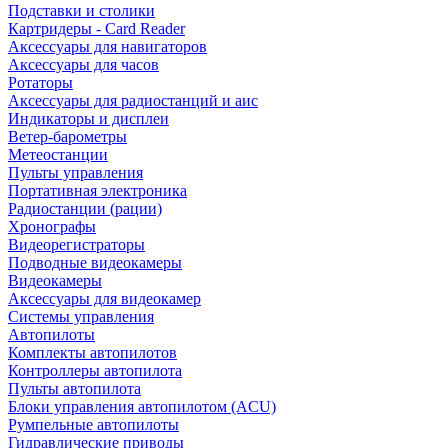
Подставки и столики
Картридеры - Card Reader
Аксессуары для навигаторов
Аксессуары для часов
Ротаторы
Аксессуары для радиостанций и аис
Индикаторы и дисплеи
Ветер-барометры
Метеостанции
Пульты управления
Портативная электроника
Радиостанции (рации)
Хронографы
Видеорегистраторы
Подводные видеокамеры
Видеокамеры
Аксессуары для видеокамер
Системы управления
Автопилоты
Комплекты автопилотов
Контроллеры автопилота
Пульты автопилота
Блоки управления автопилотом (ACU)
Румпельные автопилоты
Гидравлические приводы