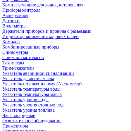
Комплектующие для лодок, катеров, яхт
Приборы контроля
Амперметры
Датчики
Вольтметры
Держатели приборов и провода с разъемами
Индикатор включения ходовых огней
Компасы
Комбинированные приборы
Спидометры
Счетчики моточасов
Тахометры
Трим-указатели
Указатель аварийной сигнализации
Указатель давления масла
Указатель положения руля (Аксиометр)
Указатель температуры воды
Указатель температуры масла
Указатель уровня воды
Указатель уровня сточных вод
Указатель уровня топлива
Часы кварцевые
Осветительное оборудование
Прожекторы