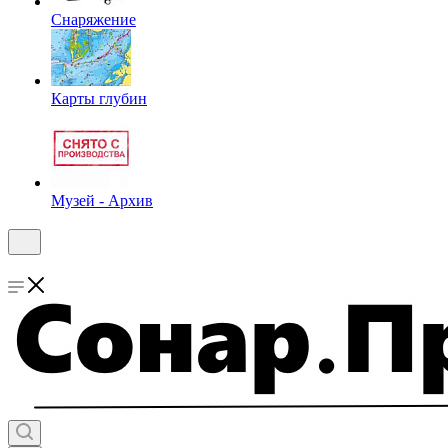
Снаряжение
Карты глубин
Музей - Архив