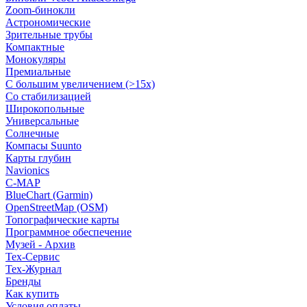
Zoom-бинокли
Астрономические
Зрительные трубы
Компактные
Монокуляры
Премиальные
С большим увеличением (>15x)
Со стабилизацией
Широкопольные
Универсальные
Солнечные
Компасы Suunto
Карты глубин
Navionics
C-MAP
BlueChart (Garmin)
OpenStreetMap (OSM)
Топографические карты
Программное обеспечение
Музей - Архив
Tex-Сервис
Тех-Журнал
Бренды
Как купить
Условия оплаты