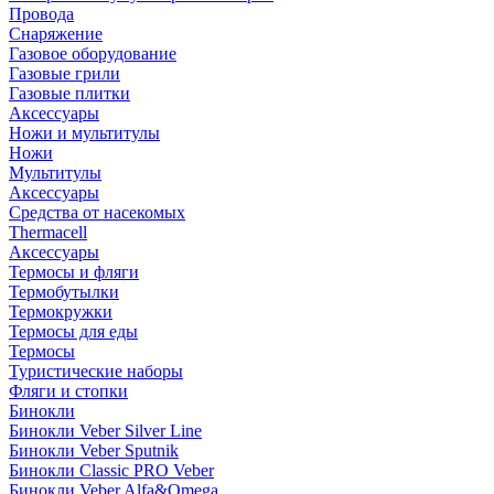
Провода
Снаряжение
Газовое оборудование
Газовые грили
Газовые плитки
Аксессуары
Ножи и мультитулы
Ножи
Мультитулы
Аксессуары
Средства от насекомых
Thermacell
Аксессуары
Термосы и фляги
Термобутылки
Термокружки
Термосы для еды
Термосы
Туристические наборы
Фляги и стопки
Бинокли
Бинокли Veber Silver Line
Бинокли Veber Sputnik
Бинокли Classic PRO Veber
Бинокли Veber Alfa&Omega