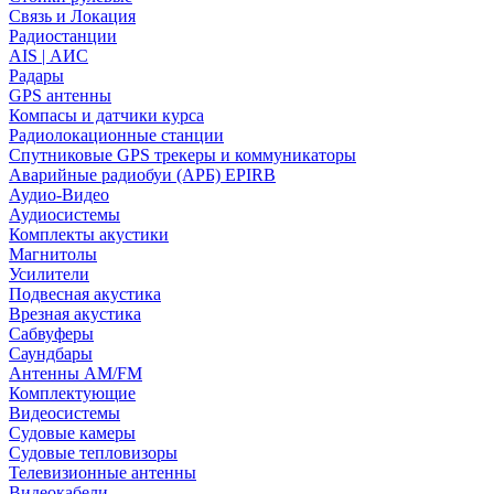
Связь и Локация
Радиостанции
AIS | АИС
Радары
GPS антенны
Компасы и датчики курса
Радиолокационные станции
Спутниковые GPS трекеры и коммуникаторы
Аварийные радиобуи (АРБ) EPIRB
Аудио-Видео
Аудиосистемы
Комплекты акустики
Магнитолы
Усилители
Подвесная акустика
Врезная акустика
Сабвуферы
Саундбары
Антенны AM/FM
Комплектующие
Видеосистемы
Судовые камеры
Cудовые тепловизоры
Телевизионные антенны
Видеокабели