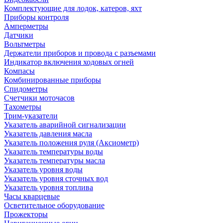
Комплектующие для лодок, катеров, яхт
Приборы контроля
Амперметры
Датчики
Вольтметры
Держатели приборов и провода с разъемами
Индикатор включения ходовых огней
Компасы
Комбинированные приборы
Спидометры
Счетчики моточасов
Тахометры
Трим-указатели
Указатель аварийной сигнализации
Указатель давления масла
Указатель положения руля (Аксиометр)
Указатель температуры воды
Указатель температуры масла
Указатель уровня воды
Указатель уровня сточных вод
Указатель уровня топлива
Часы кварцевые
Осветительное оборудование
Прожекторы