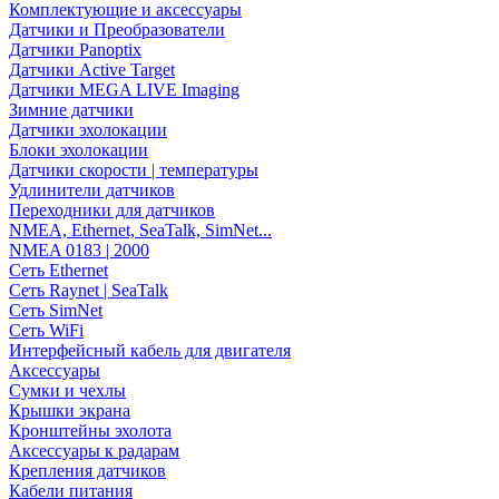
Комплектующие и аксессуары
Датчики и Преобразователи
Датчики Panoptix
Датчики Active Target
Датчики MEGA LIVE Imaging
Зимние датчики
Датчики эхолокации
Блоки эхолокации
Датчики скорости | температуры
Удлинители датчиков
Переходники для датчиков
NMEA, Ethernet, SeaTalk, SimNet...
NMEA 0183 | 2000
Сеть Ethernet
Сеть Raynet | SeaTalk
Сеть SimNet
Сеть WiFi
Интерфейсный кабель для двигателя
Аксессуары
Сумки и чехлы
Крышки экрана
Кронштейны эхолота
Аксессуары к радарам
Крепления датчиков
Кабели питания