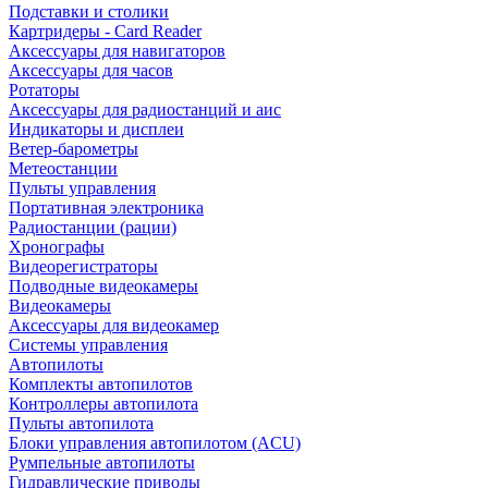
Подставки и столики
Картридеры - Card Reader
Аксессуары для навигаторов
Аксессуары для часов
Ротаторы
Аксессуары для радиостанций и аис
Индикаторы и дисплеи
Ветер-барометры
Метеостанции
Пульты управления
Портативная электроника
Радиостанции (рации)
Хронографы
Видеорегистраторы
Подводные видеокамеры
Видеокамеры
Аксессуары для видеокамер
Системы управления
Автопилоты
Комплекты автопилотов
Контроллеры автопилота
Пульты автопилота
Блоки управления автопилотом (ACU)
Румпельные автопилоты
Гидравлические приводы