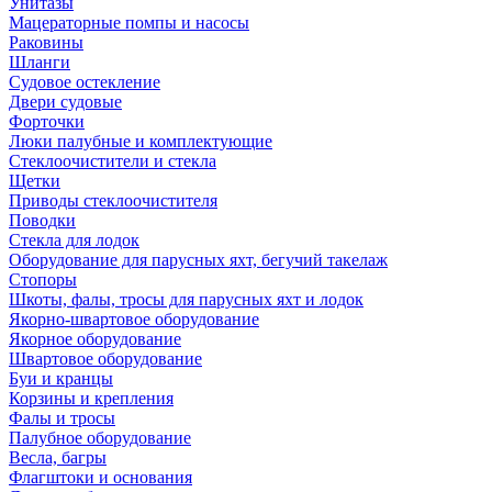
Унитазы
Мацераторные помпы и насосы
Раковины
Шланги
Судовое остекление
Двери судовые
Форточки
Люки палубные и комплектующие
Стеклоочистители и стекла
Щетки
Приводы стеклоочистителя
Поводки
Стекла для лодок
Оборудование для парусных яхт, бегучий такелаж
Стопоры
Шкоты, фалы, тросы для парусных яхт и лодок
Якорно-швартовое оборудование
Якорное оборудование
Швартовое оборудование
Буи и кранцы
Корзины и крепления
Фалы и тросы
Палубное оборудование
Весла, багры
Флагштоки и основания