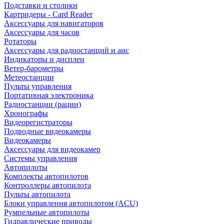
Подставки и столики
Картридеры - Card Reader
Аксессуары для навигаторов
Аксессуары для часов
Ротаторы
Аксессуары для радиостанций и аис
Индикаторы и дисплеи
Ветер-барометры
Метеостанции
Пульты управления
Портативная электроника
Радиостанции (рации)
Хронографы
Видеорегистраторы
Подводные видеокамеры
Видеокамеры
Аксессуары для видеокамер
Системы управления
Автопилоты
Комплекты автопилотов
Контроллеры автопилота
Пульты автопилота
Блоки управления автопилотом (ACU)
Румпельные автопилоты
Гидравлические приводы