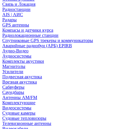
Связь и Локация
Радиостанции
AIS | АИС
Радары
GPS антенны
Компасы и датчики курса
Радиолокационные станции
Спутниковые GPS трекеры и коммуникаторы
Аварийные радиобуи (АРБ) EPIRB
Аудио-Видео
Аудиосистемы
Комплекты акустики
Магнитолы
Усилители
Подвесная акустика
Врезная акустика
Сабвуферы
Саундбары
Антенны AM/FM
Комплектующие
Видеосистемы
Судовые камеры
Cудовые тепловизоры
Телевизионные антенны
Видеокабели