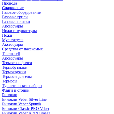
Провода
Снаряжение
Газовое оборудование
Газовые грили
Газовые плитки
Аксессуары
Ножи и мультитулы
Ножи
Мультитулы
Аксессуары
Средства от насекомых
Thermacell
Аксессуары
Термосы и фляги
Термобутылки
Термокружки
Термосы для еды
Термосы
Туристические наборы
Фляги и стопки
Бинокли
Бинокли Veber Silver Line
Бинокли Veber Sputnik
Бинокли Classic PRO Veber
Бинокли Veber Alfa&Omega