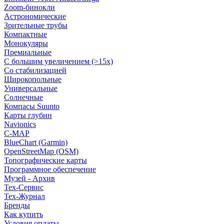
Zoom-бинокли
Астрономические
Зрительные трубы
Компактные
Монокуляры
Премиальные
С большим увеличением (>15x)
Со стабилизацией
Широкопольные
Универсальные
Солнечные
Компасы Suunto
Карты глубин
Navionics
C-MAP
BlueChart (Garmin)
OpenStreetMap (OSM)
Топографические карты
Программное обеспечение
Музей - Архив
Tex-Сервис
Тех-Журнал
Бренды
Как купить
Условия оплаты