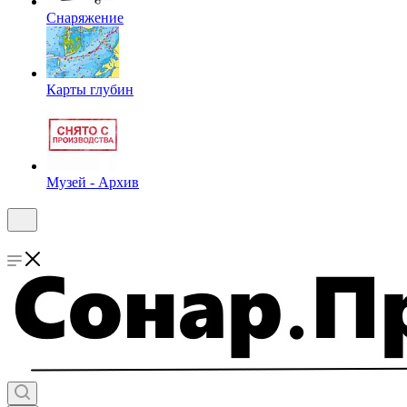
Снаряжение
Карты глубин
Музей - Архив