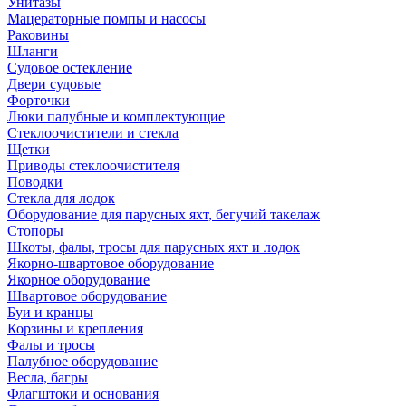
Унитазы
Мацераторные помпы и насосы
Раковины
Шланги
Судовое остекление
Двери судовые
Форточки
Люки палубные и комплектующие
Стеклоочистители и стекла
Щетки
Приводы стеклоочистителя
Поводки
Стекла для лодок
Оборудование для парусных яхт, бегучий такелаж
Стопоры
Шкоты, фалы, тросы для парусных яхт и лодок
Якорно-швартовое оборудование
Якорное оборудование
Швартовое оборудование
Буи и кранцы
Корзины и крепления
Фалы и тросы
Палубное оборудование
Весла, багры
Флагштоки и основания