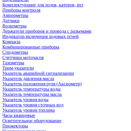
Комплектующие для лодок, катеров, яхт
Приборы контроля
Амперметры
Датчики
Вольтметры
Держатели приборов и провода с разъемами
Индикатор включения ходовых огней
Компасы
Комбинированные приборы
Спидометры
Счетчики моточасов
Тахометры
Трим-указатели
Указатель аварийной сигнализации
Указатель давления масла
Указатель положения руля (Аксиометр)
Указатель температуры воды
Указатель температуры масла
Указатель уровня воды
Указатель уровня сточных вод
Указатель уровня топлива
Часы кварцевые
Осветительное оборудование
Прожекторы