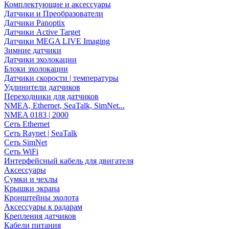
Комплектующие и аксессуары
Датчики и Преобразователи
Датчики Panoptix
Датчики Active Target
Датчики MEGA LIVE Imaging
Зимние датчики
Датчики эхолокации
Блоки эхолокации
Датчики скорости | температуры
Удлинители датчиков
Переходники для датчиков
NMEA, Ethernet, SeaTalk, SimNet...
NMEA 0183 | 2000
Сеть Ethernet
Сеть Raynet | SeaTalk
Сеть SimNet
Сеть WiFi
Интерфейсный кабель для двигателя
Аксессуары
Сумки и чехлы
Крышки экрана
Кронштейны эхолота
Аксессуары к радарам
Крепления датчиков
Кабели питания