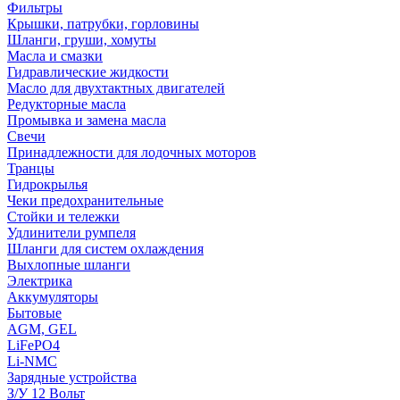
Фильтры
Крышки, патрубки, горловины
Шланги, груши, хомуты
Масла и смазки
Гидравлические жидкости
Масло для двухтактных двигателей
Редукторные масла
Промывка и замена масла
Свечи
Принадлежности для лодочных моторов
Транцы
Гидрокрылья
Чеки предохранительные
Стойки и тележки
Удлинители румпеля
Шланги для систем охлаждения
Выхлопные шланги
Электрика
Аккумуляторы
Бытовые
AGM, GEL
LiFePO4
Li-NMC
Зарядные устройства
З/У 12 Вольт