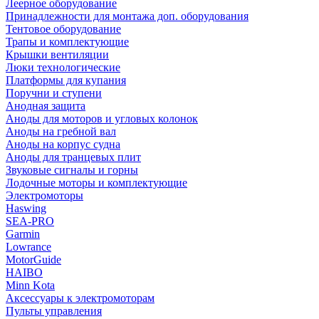
Леерное оборудование
Принадлежности для монтажа доп. оборудования
Тентовое оборудование
Трапы и комплектующие
Крышки вентиляции
Люки технологические
Платформы для купания
Поручни и ступени
Анодная защита
Аноды для моторов и угловых колонок
Аноды на гребной вал
Аноды на корпус судна
Аноды для транцевых плит
Звуковые сигналы и горны
Лодочные моторы и комплектующие
Электромоторы
Haswing
SEA-PRO
Garmin
Lowrance
MotorGuide
HAIBO
Minn Kota
Аксессуары к электромоторам
Пульты управления