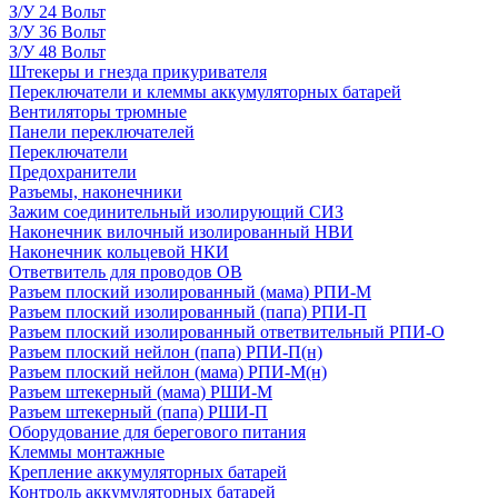
З/У 24 Вольт
З/У 36 Вольт
З/У 48 Вольт
Штекеры и гнезда прикуривателя
Переключатели и клеммы аккумуляторных батарей
Вентиляторы трюмные
Панели переключателей
Переключатели
Предохранители
Разъемы, наконечники
Зажим соединительный изолирующий СИЗ
Наконечник вилочный изолированный НВИ
Наконечник кольцевой НКИ
Ответвитель для проводов ОВ
Разъем плоский изолированный (мама) РПИ-М
Разъем плоский изолированный (папа) РПИ-П
Разъем плоский изолированный ответвительный РПИ-О
Разъем плоский нейлон (папа) РПИ-П(н)
Разъем плоский нейлон (мама) РПИ-М(н)
Разъем штекерный (мама) РШИ-М
Разъем штекерный (папа) РШИ-П
Оборудование для берегового питания
Клеммы монтажные
Крепление аккумуляторных батарей
Контроль аккумуляторных батарей