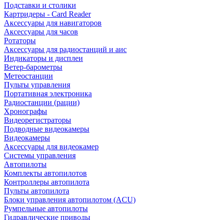
Подставки и столики
Картридеры - Card Reader
Аксессуары для навигаторов
Аксессуары для часов
Ротаторы
Аксессуары для радиостанций и аис
Индикаторы и дисплеи
Ветер-барометры
Метеостанции
Пульты управления
Портативная электроника
Радиостанции (рации)
Хронографы
Видеорегистраторы
Подводные видеокамеры
Видеокамеры
Аксессуары для видеокамер
Системы управления
Автопилоты
Комплекты автопилотов
Контроллеры автопилота
Пульты автопилота
Блоки управления автопилотом (ACU)
Румпельные автопилоты
Гидравлические приводы