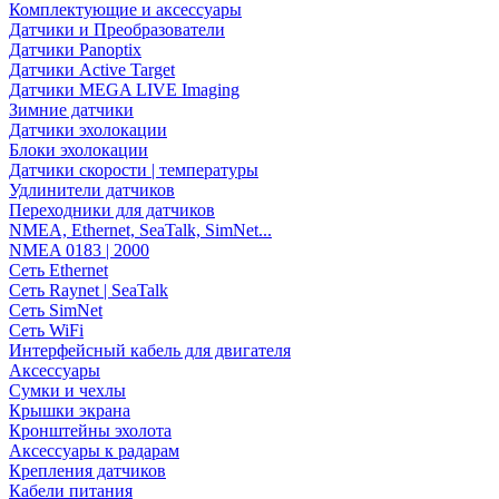
Комплектующие и аксессуары
Датчики и Преобразователи
Датчики Panoptix
Датчики Active Target
Датчики MEGA LIVE Imaging
Зимние датчики
Датчики эхолокации
Блоки эхолокации
Датчики скорости | температуры
Удлинители датчиков
Переходники для датчиков
NMEA, Ethernet, SeaTalk, SimNet...
NMEA 0183 | 2000
Сеть Ethernet
Сеть Raynet | SeaTalk
Сеть SimNet
Сеть WiFi
Интерфейсный кабель для двигателя
Аксессуары
Сумки и чехлы
Крышки экрана
Кронштейны эхолота
Аксессуары к радарам
Крепления датчиков
Кабели питания