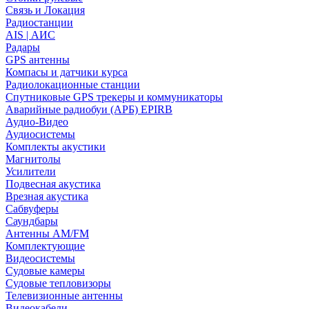
Связь и Локация
Радиостанции
AIS | АИС
Радары
GPS антенны
Компасы и датчики курса
Радиолокационные станции
Спутниковые GPS трекеры и коммуникаторы
Аварийные радиобуи (АРБ) EPIRB
Аудио-Видео
Аудиосистемы
Комплекты акустики
Магнитолы
Усилители
Подвесная акустика
Врезная акустика
Сабвуферы
Саундбары
Антенны AM/FM
Комплектующие
Видеосистемы
Судовые камеры
Cудовые тепловизоры
Телевизионные антенны
Видеокабели