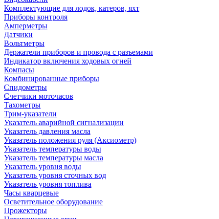
Комплектующие для лодок, катеров, яхт
Приборы контроля
Амперметры
Датчики
Вольтметры
Держатели приборов и провода с разъемами
Индикатор включения ходовых огней
Компасы
Комбинированные приборы
Спидометры
Счетчики моточасов
Тахометры
Трим-указатели
Указатель аварийной сигнализации
Указатель давления масла
Указатель положения руля (Аксиометр)
Указатель температуры воды
Указатель температуры масла
Указатель уровня воды
Указатель уровня сточных вод
Указатель уровня топлива
Часы кварцевые
Осветительное оборудование
Прожекторы