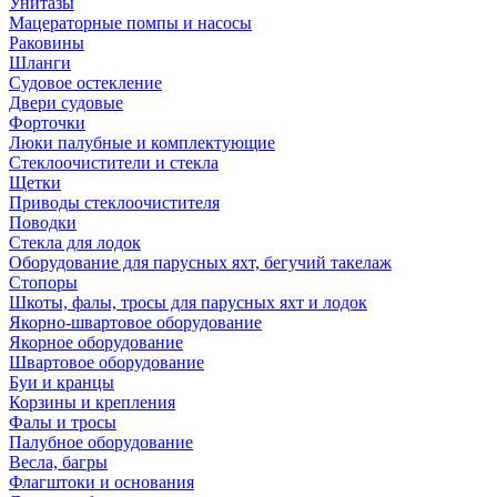
Унитазы
Мацераторные помпы и насосы
Раковины
Шланги
Судовое остекление
Двери судовые
Форточки
Люки палубные и комплектующие
Стеклоочистители и стекла
Щетки
Приводы стеклоочистителя
Поводки
Стекла для лодок
Оборудование для парусных яхт, бегучий такелаж
Стопоры
Шкоты, фалы, тросы для парусных яхт и лодок
Якорно-швартовое оборудование
Якорное оборудование
Швартовое оборудование
Буи и кранцы
Корзины и крепления
Фалы и тросы
Палубное оборудование
Весла, багры
Флагштоки и основания