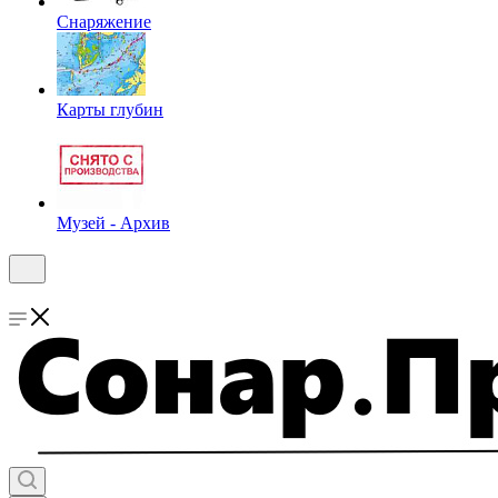
Снаряжение
Карты глубин
Музей - Архив