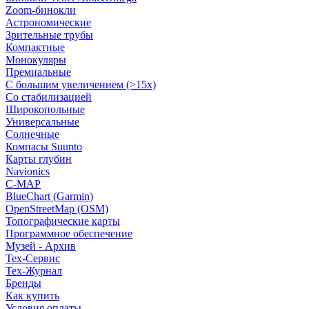
Zoom-бинокли
Астрономические
Зрительные трубы
Компактные
Монокуляры
Премиальные
С большим увеличением (>15x)
Со стабилизацией
Широкопольные
Универсальные
Солнечные
Компасы Suunto
Карты глубин
Navionics
C-MAP
BlueChart (Garmin)
OpenStreetMap (OSM)
Топографические карты
Программное обеспечение
Музей - Архив
Tex-Сервис
Тех-Журнал
Бренды
Как купить
Условия оплаты