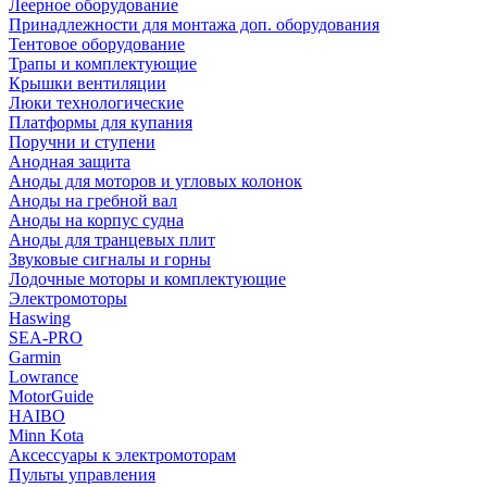
Леерное оборудование
Принадлежности для монтажа доп. оборудования
Тентовое оборудование
Трапы и комплектующие
Крышки вентиляции
Люки технологические
Платформы для купания
Поручни и ступени
Анодная защита
Аноды для моторов и угловых колонок
Аноды на гребной вал
Аноды на корпус судна
Аноды для транцевых плит
Звуковые сигналы и горны
Лодочные моторы и комплектующие
Электромоторы
Haswing
SEA-PRO
Garmin
Lowrance
MotorGuide
HAIBO
Minn Kota
Аксессуары к электромоторам
Пульты управления