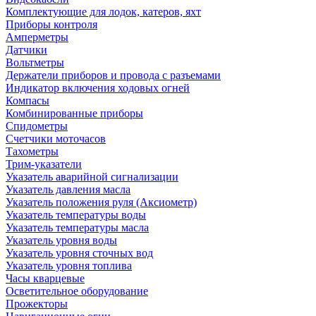
Комплектующие для лодок, катеров, яхт
Приборы контроля
Амперметры
Датчики
Вольтметры
Держатели приборов и провода с разъемами
Индикатор включения ходовых огней
Компасы
Комбинированные приборы
Спидометры
Счетчики моточасов
Тахометры
Трим-указатели
Указатель аварийной сигнализации
Указатель давления масла
Указатель положения руля (Аксиометр)
Указатель температуры воды
Указатель температуры масла
Указатель уровня воды
Указатель уровня сточных вод
Указатель уровня топлива
Часы кварцевые
Осветительное оборудование
Прожекторы