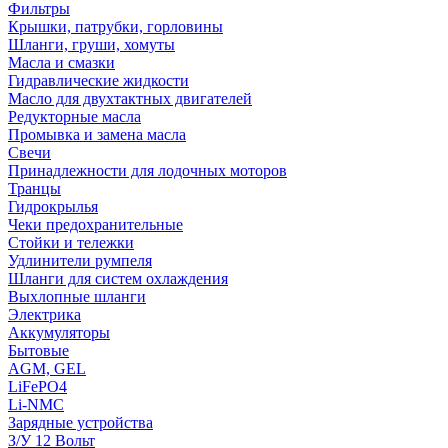
Фильтры
Крышки, патрубки, горловины
Шланги, груши, хомуты
Масла и смазки
Гидравлические жидкости
Масло для двухтактных двигателей
Редукторные масла
Промывка и замена масла
Свечи
Принадлежности для лодочных моторов
Транцы
Гидрокрылья
Чеки предохранительные
Стойки и тележки
Удлинители румпеля
Шланги для систем охлаждения
Выхлопные шланги
Электрика
Аккумуляторы
Бытовые
AGM, GEL
LiFePO4
Li-NMC
Зарядные устройства
З/У 12 Вольт