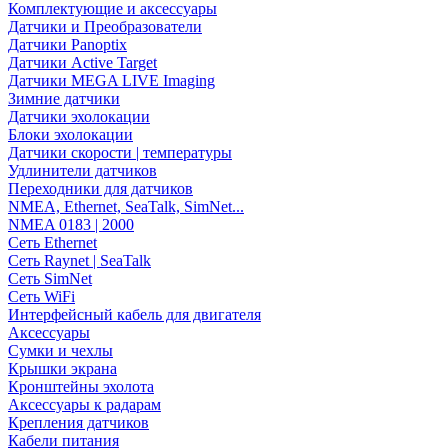
Комплектующие и аксессуары
Датчики и Преобразователи
Датчики Panoptix
Датчики Active Target
Датчики MEGA LIVE Imaging
Зимние датчики
Датчики эхолокации
Блоки эхолокации
Датчики скорости | температуры
Удлинители датчиков
Переходники для датчиков
NMEA, Ethernet, SeaTalk, SimNet...
NMEA 0183 | 2000
Сеть Ethernet
Сеть Raynet | SeaTalk
Сеть SimNet
Сеть WiFi
Интерфейсный кабель для двигателя
Аксессуары
Сумки и чехлы
Крышки экрана
Кронштейны эхолота
Аксессуары к радарам
Крепления датчиков
Кабели питания