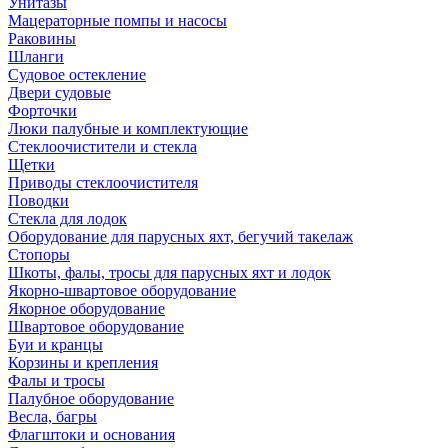
Унитазы
Мацераторные помпы и насосы
Раковины
Шланги
Судовое остекление
Двери судовые
Форточки
Люки палубные и комплектующие
Стеклоочистители и стекла
Щетки
Приводы стеклоочистителя
Поводки
Стекла для лодок
Оборудование для парусных яхт, бегучий такелаж
Стопоры
Шкоты, фалы, тросы для парусных яхт и лодок
Якорно-швартовое оборудование
Якорное оборудование
Швартовое оборудование
Буи и кранцы
Корзины и крепления
Фалы и тросы
Палубное оборудование
Весла, багры
Флагштоки и основания