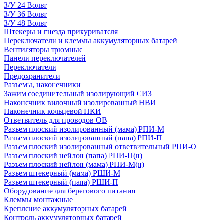
З/У 24 Вольт
З/У 36 Вольт
З/У 48 Вольт
Штекеры и гнезда прикуривателя
Переключатели и клеммы аккумуляторных батарей
Вентиляторы трюмные
Панели переключателей
Переключатели
Предохранители
Разъемы, наконечники
Зажим соединительный изолирующий СИЗ
Наконечник вилочный изолированный НВИ
Наконечник кольцевой НКИ
Ответвитель для проводов ОВ
Разъем плоский изолированный (мама) РПИ-М
Разъем плоский изолированный (папа) РПИ-П
Разъем плоский изолированный ответвительный РПИ-О
Разъем плоский нейлон (папа) РПИ-П(н)
Разъем плоский нейлон (мама) РПИ-М(н)
Разъем штекерный (мама) РШИ-М
Разъем штекерный (папа) РШИ-П
Оборудование для берегового питания
Клеммы монтажные
Крепление аккумуляторных батарей
Контроль аккумуляторных батарей