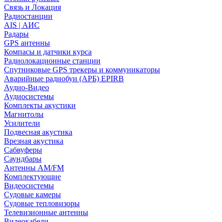
Связь и Локация
Радиостанции
AIS | АИС
Радары
GPS антенны
Компасы и датчики курса
Радиолокационные станции
Спутниковые GPS трекеры и коммуникаторы
Аварийные радиобуи (АРБ) EPIRB
Аудио-Видео
Аудиосистемы
Комплекты акустики
Магнитолы
Усилители
Подвесная акустика
Врезная акустика
Сабвуферы
Саундбары
Антенны AM/FM
Комплектующие
Видеосистемы
Судовые камеры
Cудовые тепловизоры
Телевизионные антенны
Видеокабели