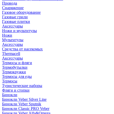
Провода
Снаряжение
Газовое оборудование
Газовые грили
Газовые плитки
Аксессуары
Ножи и мультитулы
Ножи
Мультитулы
Аксессуары
Средства от насекомых
Thermacell
Аксессуары
Термосы и фляги
Термобутылки
Термокружки
Термосы для еды
Термосы
Туристические наборы
Фляги и стопки
Бинокли
Бинокли Veber Silver Line
Бинокли Veber Sputnik
Бинокли Classic PRO Veber
Бинокли Veber Alfa&Omega