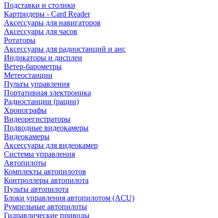
Подставки и столики
Картридеры - Card Reader
Аксессуары для навигаторов
Аксессуары для часов
Ротаторы
Аксессуары для радиостанций и аис
Индикаторы и дисплеи
Ветер-барометры
Метеостанции
Пульты управления
Портативная электроника
Радиостанции (рации)
Хронографы
Видеорегистраторы
Подводные видеокамеры
Видеокамеры
Аксессуары для видеокамер
Системы управления
Автопилоты
Комплекты автопилотов
Контроллеры автопилота
Пульты автопилота
Блоки управления автопилотом (ACU)
Румпельные автопилоты
Гидравлические приводы