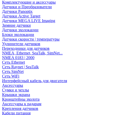
Комплектующие и аксессуары
Датчики и Преобразователи
Датчики Panoptix
Датчики Active Target
Датчики MEGA LIVE Imaging
Зимние датчики
Датчики эхолокации
Блоки эхолокации
Датчики скорости | температуры
Удлинители датчиков
Переходники для датчиков
NMEA, Ethernet, SeaTalk, SimNet...
NMEA 0183 | 2000
Сеть Ethernet
Сеть Raynet | SeaTalk
Сеть SimNet
Сеть WiFi
Интерфейсный кабель для двигателя
Аксессуары
Сумки и чехлы
Крышки экрана
Кронштейны эхолота
Аксессуары к радарам
Крепления датчиков
Кабели питания