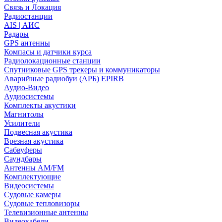
Связь и Локация
Радиостанции
AIS | АИС
Радары
GPS антенны
Компасы и датчики курса
Радиолокационные станции
Спутниковые GPS трекеры и коммуникаторы
Аварийные радиобуи (АРБ) EPIRB
Аудио-Видео
Аудиосистемы
Комплекты акустики
Магнитолы
Усилители
Подвесная акустика
Врезная акустика
Сабвуферы
Саундбары
Антенны AM/FM
Комплектующие
Видеосистемы
Судовые камеры
Cудовые тепловизоры
Телевизионные антенны
Видеокабели