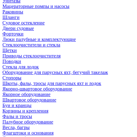
Унитазы
Мацераторные помпы и насосы
Раковины
Шланги
Судовое остекление
Двери судовые
Форточки
Люки палубные и комплектующие
Стеклоочистители и стекла
Щетки
Приводы стеклоочистителя
Поводки
Стекла для лодок
Оборудование для парусных яхт, бегучий такелаж
Стопоры
Шкоты, фалы, тросы для парусных яхт и лодок
Якорно-швартовое оборудование
Якорное оборудование
Швартовое оборудование
Буи и кранцы
Корзины и крепления
Фалы и тросы
Палубное оборудование
Весла, багры
Флагштоки и основания