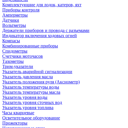
Комплектующие для лодок, катеров, яхт
Приборы контроля
Амперметры
Датчики
Вольтметры
Держатели приборов и провода с разъемами
Индикатор включения ходовых огней
Компасы
Комбинированные приборы
Спидометры
Счетчики моточасов
Тахометры
Трим-указатели
Указатель аварийной сигнализации
Указатель давления масла
Указатель положения руля (Аксиометр)
Указатель температуры воды
Указатель температуры масла
Указатель уровня воды
Указатель уровня сточных вод
Указатель уровня топлива
Часы кварцевые
Осветительное оборудование
Прожекторы