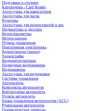
Подставки и столики
Картридеры - Card Reader
Аксессуары для навигаторов
Аксессуары для часов
Ротаторы
Аксессуары для радиостанций и аис
Индикаторы и дисплеи
Ветер-барометры
Метеостанции
Пульты управления
Портативная электроника
Радиостанции (рации)
Хронографы
Видеорегистраторы
Подводные видеокамеры
Видеокамеры
Аксессуары для видеокамер
Системы управления
Автопилоты
Комплекты автопилотов
Контроллеры автопилота
Пульты автопилота
Блоки управления автопилотом (ACU)
Румпельные автопилоты
Гидравлические приводы