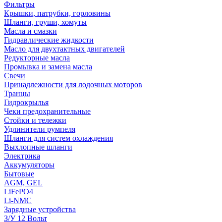
Фильтры
Крышки, патрубки, горловины
Шланги, груши, хомуты
Масла и смазки
Гидравлические жидкости
Масло для двухтактных двигателей
Редукторные масла
Промывка и замена масла
Свечи
Принадлежности для лодочных моторов
Транцы
Гидрокрылья
Чеки предохранительные
Стойки и тележки
Удлинители румпеля
Шланги для систем охлаждения
Выхлопные шланги
Электрика
Аккумуляторы
Бытовые
AGM, GEL
LiFePO4
Li-NMC
Зарядные устройства
З/У 12 Вольт