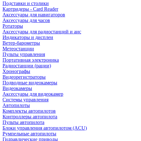
Подставки и столики
Картридеры - Card Reader
Аксессуары для навигаторов
Аксессуары для часов
Ротаторы
Аксессуары для радиостанций и аис
Индикаторы и дисплеи
Ветер-барометры
Метеостанции
Пульты управления
Портативная электроника
Радиостанции (рации)
Хронографы
Видеорегистраторы
Подводные видеокамеры
Видеокамеры
Аксессуары для видеокамер
Системы управления
Автопилоты
Комплекты автопилотов
Контроллеры автопилота
Пульты автопилота
Блоки управления автопилотом (ACU)
Румпельные автопилоты
Гидравлические приводы