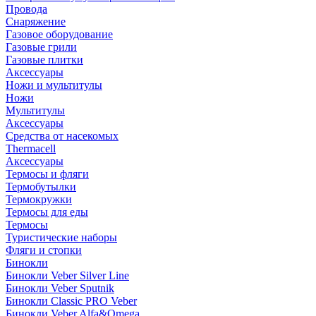
Провода
Снаряжение
Газовое оборудование
Газовые грили
Газовые плитки
Аксессуары
Ножи и мультитулы
Ножи
Мультитулы
Аксессуары
Средства от насекомых
Thermacell
Аксессуары
Термосы и фляги
Термобутылки
Термокружки
Термосы для еды
Термосы
Туристические наборы
Фляги и стопки
Бинокли
Бинокли Veber Silver Line
Бинокли Veber Sputnik
Бинокли Classic PRO Veber
Бинокли Veber Alfa&Omega