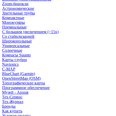
Zoom-бинокли
Астрономические
Зрительные трубы
Компактные
Монокуляры
Премиальные
С большим увеличением (>15x)
Со стабилизацией
Широкопольные
Универсальные
Солнечные
Компасы Suunto
Карты глубин
Navionics
C-MAP
BlueChart (Garmin)
OpenStreetMap (OSM)
Топографические карты
Программное обеспечение
Музей - Архив
Tex-Сервис
Тех-Журнал
Бренды
Как купить
Условия оплаты