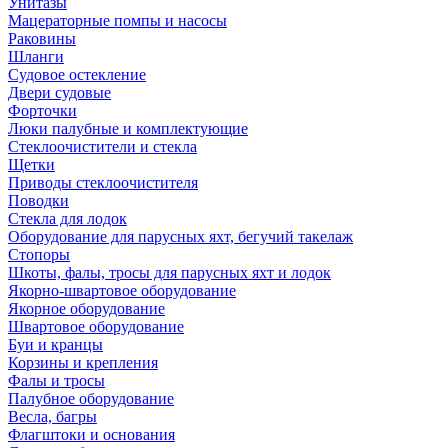
Унитазы
Мацераторные помпы и насосы
Раковины
Шланги
Судовое остекление
Двери судовые
Форточки
Люки палубные и комплектующие
Стеклоочистители и стекла
Щетки
Приводы стеклоочистителя
Поводки
Стекла для лодок
Оборудование для парусных яхт, бегучий такелаж
Стопоры
Шкоты, фалы, тросы для парусных яхт и лодок
Якорно-швартовое оборудование
Якорное оборудование
Швартовое оборудование
Буи и кранцы
Корзины и крепления
Фалы и тросы
Палубное оборудование
Весла, багры
Флагштоки и основания