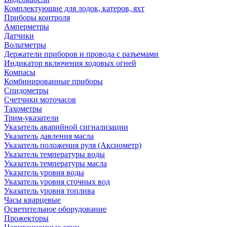
Комплектующие для лодок, катеров, яхт
Приборы контроля
Амперметры
Датчики
Вольтметры
Держатели приборов и провода с разъемами
Индикатор включения ходовых огней
Компасы
Комбинированные приборы
Спидометры
Счетчики моточасов
Тахометры
Трим-указатели
Указатель аварийной сигнализации
Указатель давления масла
Указатель положения руля (Аксиометр)
Указатель температуры воды
Указатель температуры масла
Указатель уровня воды
Указатель уровня сточных вод
Указатель уровня топлива
Часы кварцевые
Осветительное оборудование
Прожекторы