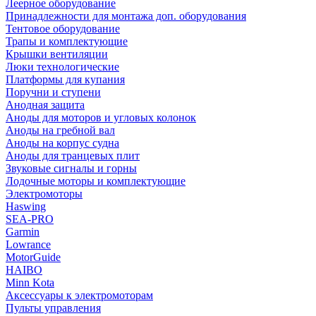
Леерное оборудование
Принадлежности для монтажа доп. оборудования
Тентовое оборудование
Трапы и комплектующие
Крышки вентиляции
Люки технологические
Платформы для купания
Поручни и ступени
Анодная защита
Аноды для моторов и угловых колонок
Аноды на гребной вал
Аноды на корпус судна
Аноды для транцевых плит
Звуковые сигналы и горны
Лодочные моторы и комплектующие
Электромоторы
Haswing
SEA-PRO
Garmin
Lowrance
MotorGuide
HAIBO
Minn Kota
Аксессуары к электромоторам
Пульты управления