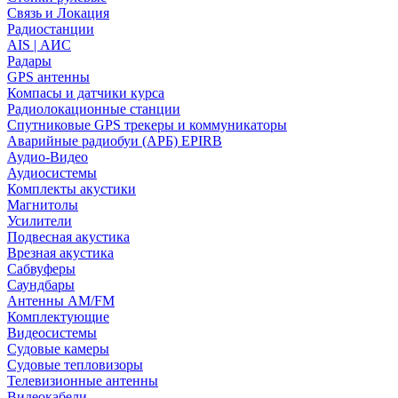
Связь и Локация
Радиостанции
AIS | АИС
Радары
GPS антенны
Компасы и датчики курса
Радиолокационные станции
Спутниковые GPS трекеры и коммуникаторы
Аварийные радиобуи (АРБ) EPIRB
Аудио-Видео
Аудиосистемы
Комплекты акустики
Магнитолы
Усилители
Подвесная акустика
Врезная акустика
Сабвуферы
Саундбары
Антенны AM/FM
Комплектующие
Видеосистемы
Судовые камеры
Cудовые тепловизоры
Телевизионные антенны
Видеокабели