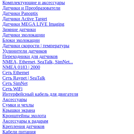
Комплектующие и аксессуары
Датчики и Преобразователи
Датчики Panoptix
Датчики Active Target
Датчики MEGA LIVE Imaging
Зимние датчики
Датчики эхолокации
Блоки эхолокации
Датчики скорости | температуры
Удлинители датчиков
Переходники для датчиков
NMEA, Ethernet, SeaTalk, SimNet...
NMEA 0183 | 2000
Сеть Ethernet
Сеть Raynet | SeaTalk
Сеть SimNet
Сеть WiFi
Интерфейсный кабель для двигателя
Аксессуары
Сумки и чехлы
Крышки экрана
Кронштейны эхолота
Аксессуары к радарам
Крепления датчиков
Кабели питания