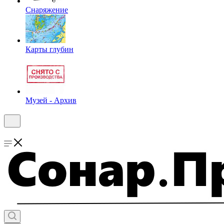
Снаряжение
Карты глубин
Музей - Архив