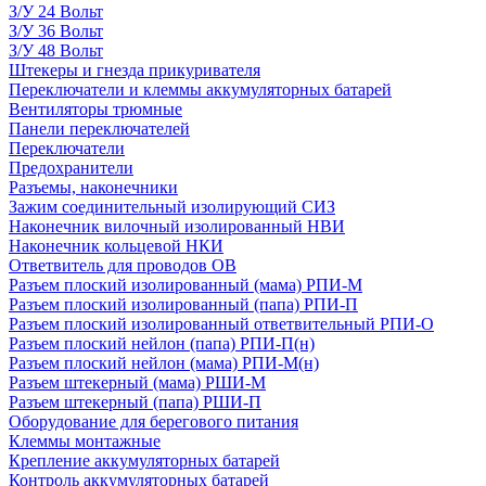
З/У 24 Вольт
З/У 36 Вольт
З/У 48 Вольт
Штекеры и гнезда прикуривателя
Переключатели и клеммы аккумуляторных батарей
Вентиляторы трюмные
Панели переключателей
Переключатели
Предохранители
Разъемы, наконечники
Зажим соединительный изолирующий СИЗ
Наконечник вилочный изолированный НВИ
Наконечник кольцевой НКИ
Ответвитель для проводов ОВ
Разъем плоский изолированный (мама) РПИ-М
Разъем плоский изолированный (папа) РПИ-П
Разъем плоский изолированный ответвительный РПИ-О
Разъем плоский нейлон (папа) РПИ-П(н)
Разъем плоский нейлон (мама) РПИ-М(н)
Разъем штекерный (мама) РШИ-М
Разъем штекерный (папа) РШИ-П
Оборудование для берегового питания
Клеммы монтажные
Крепление аккумуляторных батарей
Контроль аккумуляторных батарей