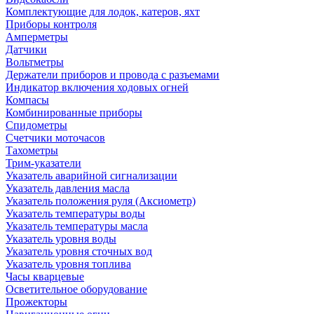
Комплектующие для лодок, катеров, яхт
Приборы контроля
Амперметры
Датчики
Вольтметры
Держатели приборов и провода с разъемами
Индикатор включения ходовых огней
Компасы
Комбинированные приборы
Спидометры
Счетчики моточасов
Тахометры
Трим-указатели
Указатель аварийной сигнализации
Указатель давления масла
Указатель положения руля (Аксиометр)
Указатель температуры воды
Указатель температуры масла
Указатель уровня воды
Указатель уровня сточных вод
Указатель уровня топлива
Часы кварцевые
Осветительное оборудование
Прожекторы