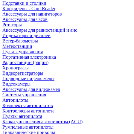
Подставки и столики
Картридеры - Card Reader
Аксессуары для навигаторов
Аксессуары для часов
Ротаторы
Аксессуары для радиостанций и аис
Индикаторы и дисплеи
Ветер-барометры
Метеостанции
Пульты управления
Портативная электроника
Радиостанции (рации)
Хронографы
Видеорегистраторы
Подводные видеокамеры
Видеокамеры
Аксессуары для видеокамер
Системы управления
Автопилоты
Комплекты автопилотов
Контроллеры автопилота
Пульты автопилота
Блоки управления автопилотом (ACU)
Румпельные автопилоты
Гидравлические приводы