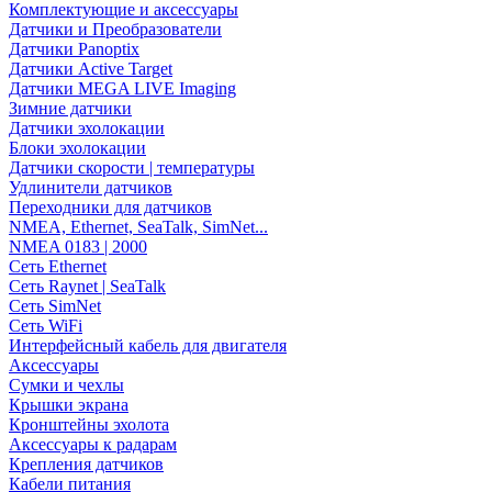
Комплектующие и аксессуары
Датчики и Преобразователи
Датчики Panoptix
Датчики Active Target
Датчики MEGA LIVE Imaging
Зимние датчики
Датчики эхолокации
Блоки эхолокации
Датчики скорости | температуры
Удлинители датчиков
Переходники для датчиков
NMEA, Ethernet, SeaTalk, SimNet...
NMEA 0183 | 2000
Сеть Ethernet
Сеть Raynet | SeaTalk
Сеть SimNet
Сеть WiFi
Интерфейсный кабель для двигателя
Аксессуары
Сумки и чехлы
Крышки экрана
Кронштейны эхолота
Аксессуары к радарам
Крепления датчиков
Кабели питания