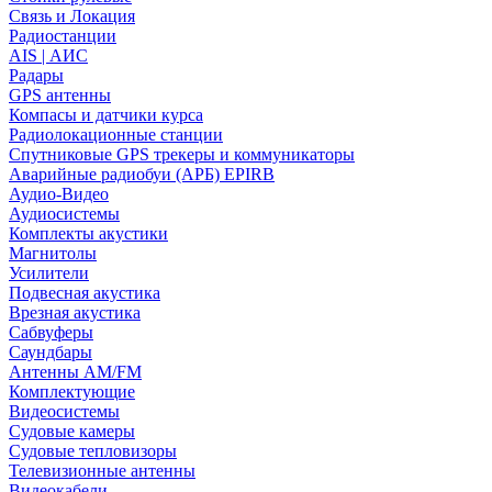
Связь и Локация
Радиостанции
AIS | АИС
Радары
GPS антенны
Компасы и датчики курса
Радиолокационные станции
Спутниковые GPS трекеры и коммуникаторы
Аварийные радиобуи (АРБ) EPIRB
Аудио-Видео
Аудиосистемы
Комплекты акустики
Магнитолы
Усилители
Подвесная акустика
Врезная акустика
Сабвуферы
Саундбары
Антенны AM/FM
Комплектующие
Видеосистемы
Судовые камеры
Cудовые тепловизоры
Телевизионные антенны
Видеокабели