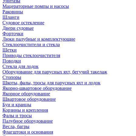
Унитазы
Мацераторные помпы и насосы
Раковины
Шланги
Судовое остекление
Двери судовые
Форточки
Люки палубные и комплектующие
Стеклоочистители и стекла
Щетки
Приводы стеклоочистителя
Поводки
Стекла для лодок
Оборудование для парусных яхт, бегучий такелаж
Стопоры
Шкоты, фалы, тросы для парусных яхт и лодок
Якорно-швартовое оборудование
Якорное оборудование
Швартовое оборудование
Буи и кранцы
Корзины и крепления
Фалы и тросы
Палубное оборудование
Весла, багры
Флагштоки и основания