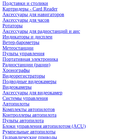
Подставки и столики
Картридеры - Card Reader
Аксессуары для навигаторов
Аксессуары для часов
Ротаторы
Аксессуары для радиостанций и аис
Индикаторы и дисплеи
Ветер-барометры
Метеостанции
Пульты управления
Портативная электроника
Радиостанции (рации)
Хронографы
Видеорегистраторы
Подводные видеокамеры
Видеокамеры
Аксессуары для видеокамер
Системы управления
Автопилоты
Комплекты автопилотов
Контроллеры автопилота
Пульты автопилота
Блоки управления автопилотом (ACU)
Румпельные автопилоты
Гидравлические приводы