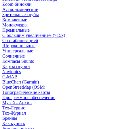
Zoom-бинокли
Астрономические
Зрительные трубы
Компактные
Монокуляры
Премиальные
С большим увеличением (>15x)
Со стабилизацией
Широкопольные
Универсальные
Солнечные
Компасы Suunto
Карты глубин
Navionics
C-MAP
BlueChart (Garmin)
OpenStreetMap (OSM)
Топографические карты
Программное обеспечение
Музей - Архив
Tex-Сервис
Тех-Журнал
Бренды
Как купить
Условия оплаты