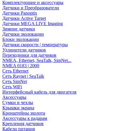
Комплектующие и аксессуары
Датчики и Преобразователи
Датчики Panoptix
Датчики Active Target
Датчики MEGA LIVE Imaging
Зимние датчики
Датчики эхолокации
Блоки эхолокации
Датчики скорости | температуры
Удлинители датчиков
Переходники для датчиков
NMEA, Ethernet, SeaTalk, SimNet...
NMEA 0183 | 2000
Сеть Ethernet
Сеть Raynet | SeaTalk
Сеть SimNet
Сеть WiFi
Интерфейсный кабель для двигателя
Аксессуары
Сумки и чехлы
Крышки экрана
Кронштейны эхолота
Аксессуары к радарам
Крепления датчиков
Кабели питания