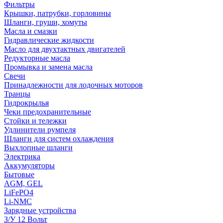
Фильтры
Крышки, патрубки, горловины
Шланги, груши, хомуты
Масла и смазки
Гидравлические жидкости
Масло для двухтактных двигателей
Редукторные масла
Промывка и замена масла
Свечи
Принадлежности для лодочных моторов
Транцы
Гидрокрылья
Чеки предохранительные
Стойки и тележки
Удлинители румпеля
Шланги для систем охлаждения
Выхлопные шланги
Электрика
Аккумуляторы
Бытовые
AGM, GEL
LiFePO4
Li-NMC
Зарядные устройства
З/У 12 Вольт