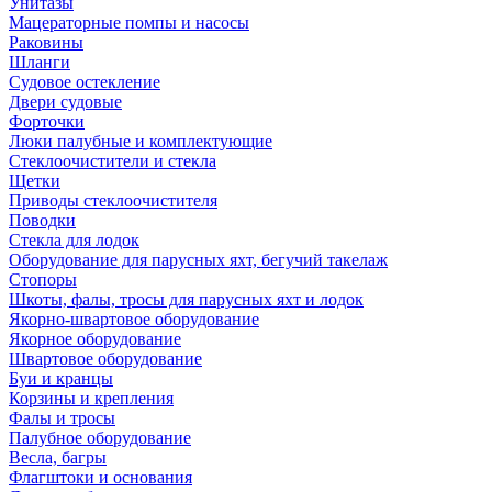
Унитазы
Мацераторные помпы и насосы
Раковины
Шланги
Судовое остекление
Двери судовые
Форточки
Люки палубные и комплектующие
Стеклоочистители и стекла
Щетки
Приводы стеклоочистителя
Поводки
Стекла для лодок
Оборудование для парусных яхт, бегучий такелаж
Стопоры
Шкоты, фалы, тросы для парусных яхт и лодок
Якорно-швартовое оборудование
Якорное оборудование
Швартовое оборудование
Буи и кранцы
Корзины и крепления
Фалы и тросы
Палубное оборудование
Весла, багры
Флагштоки и основания