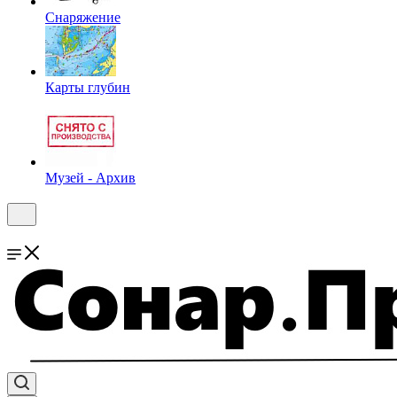
Снаряжение
Карты глубин
Музей - Архив