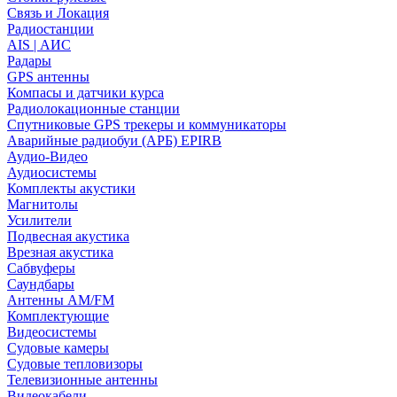
Связь и Локация
Радиостанции
AIS | АИС
Радары
GPS антенны
Компасы и датчики курса
Радиолокационные станции
Спутниковые GPS трекеры и коммуникаторы
Аварийные радиобуи (АРБ) EPIRB
Аудио-Видео
Аудиосистемы
Комплекты акустики
Магнитолы
Усилители
Подвесная акустика
Врезная акустика
Сабвуферы
Саундбары
Антенны AM/FM
Комплектующие
Видеосистемы
Судовые камеры
Cудовые тепловизоры
Телевизионные антенны
Видеокабели