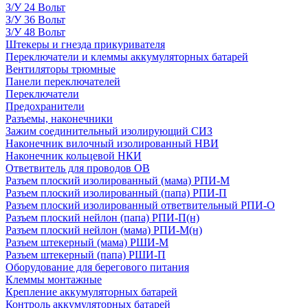
З/У 24 Вольт
З/У 36 Вольт
З/У 48 Вольт
Штекеры и гнезда прикуривателя
Переключатели и клеммы аккумуляторных батарей
Вентиляторы трюмные
Панели переключателей
Переключатели
Предохранители
Разъемы, наконечники
Зажим соединительный изолирующий СИЗ
Наконечник вилочный изолированный НВИ
Наконечник кольцевой НКИ
Ответвитель для проводов ОВ
Разъем плоский изолированный (мама) РПИ-М
Разъем плоский изолированный (папа) РПИ-П
Разъем плоский изолированный ответвительный РПИ-О
Разъем плоский нейлон (папа) РПИ-П(н)
Разъем плоский нейлон (мама) РПИ-М(н)
Разъем штекерный (мама) РШИ-М
Разъем штекерный (папа) РШИ-П
Оборудование для берегового питания
Клеммы монтажные
Крепление аккумуляторных батарей
Контроль аккумуляторных батарей