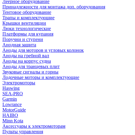
Леерное оборудование
Принадлежности для монтажа доп. оборудования
Тентовое оборудование
Трапы и комплектующие
Крышки вентиляции
Люки технологические
Платформы для купания
Поручни и ступени
Анодная защита
Аноды для моторов и угловых колонок
Аноды на гребной вал
Аноды на корпус судна
Аноды для транцевых плит
Звуковые сигналы и горны
Лодочные моторы и комплектующие
Электромоторы
Haswing
SEA-PRO
Garmin
Lowrance
MotorGuide
HAIBO
Minn Kota
Аксессуары к электромоторам
Пульты управления