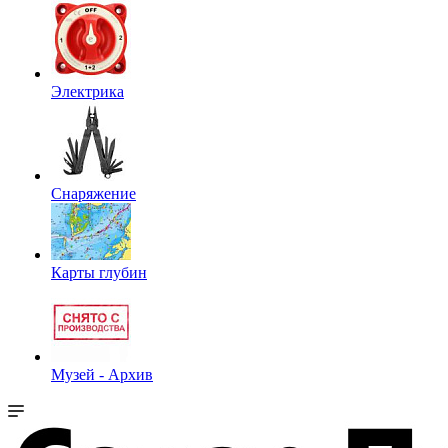
Электрика
Снаряжение
Карты глубин
Музей - Архив