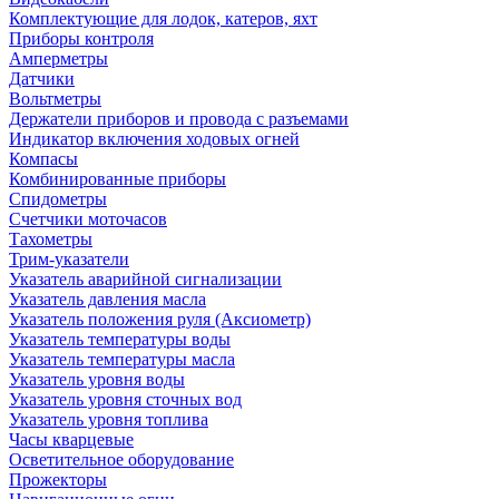
Комплектующие для лодок, катеров, яхт
Приборы контроля
Амперметры
Датчики
Вольтметры
Держатели приборов и провода с разъемами
Индикатор включения ходовых огней
Компасы
Комбинированные приборы
Спидометры
Счетчики моточасов
Тахометры
Трим-указатели
Указатель аварийной сигнализации
Указатель давления масла
Указатель положения руля (Аксиометр)
Указатель температуры воды
Указатель температуры масла
Указатель уровня воды
Указатель уровня сточных вод
Указатель уровня топлива
Часы кварцевые
Осветительное оборудование
Прожекторы