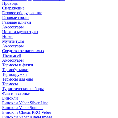
Провода
Снаряжение
Газовое оборудование
Газовые грили
Газовые плитки
Аксессуары
Ножи и мультитулы
Ножи
Мультитулы
Аксессуары
Средства от насекомых
Thermacell
Аксессуары
Термосы и фляги
Термобутылки
Термокружки
Термосы для еды
Термосы
Туристические наборы
Фляги и стопки
Бинокли
Бинокли Veber Silver Line
Бинокли Veber Sputnik
Бинокли Classic PRO Veber
Бинокли Veber Alfa&Omega