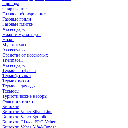
Провода
Снаряжение
Газовое оборудование
Газовые грили
Газовые плитки
Аксессуары
Ножи и мультитулы
Ножи
Мультитулы
Аксессуары
Средства от насекомых
Thermacell
Аксессуары
Термосы и фляги
Термобутылки
Термокружки
Термосы для еды
Термосы
Туристические наборы
Фляги и стопки
Бинокли
Бинокли Veber Silver Line
Бинокли Veber Sputnik
Бинокли Classic PRO Veber
Бинокли Veber Alfa&Omega