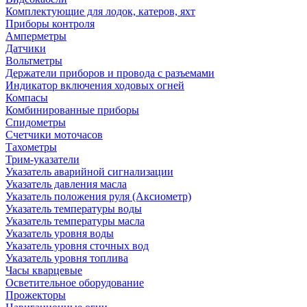
Комплектующие для лодок, катеров, яхт
Приборы контроля
Амперметры
Датчики
Вольтметры
Держатели приборов и провода с разъемами
Индикатор включения ходовых огней
Компасы
Комбинированные приборы
Спидометры
Счетчики моточасов
Тахометры
Трим-указатели
Указатель аварийной сигнализации
Указатель давления масла
Указатель положения руля (Аксиометр)
Указатель температуры воды
Указатель температуры масла
Указатель уровня воды
Указатель уровня сточных вод
Указатель уровня топлива
Часы кварцевые
Осветительное оборудование
Прожекторы