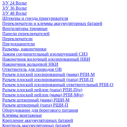
З/У 24 Вольт
З/У 36 Вольт
З/У 48 Вольт
Штекеры и гнезда прикуривателя
Переключатели и клеммы аккумуляторных батарей
Вентиляторы трюмные
Панели переключателей
Переключатели
Предохранители
Разъемы, наконечники
Зажим соединительный изолирующий СИЗ
Наконечник вилочный изолированный НВИ
Наконечник кольцевой НКИ
Ответвитель для проводов ОВ
Разъем плоский изолированный (мама) РПИ-М
Разъем плоский изолированный (папа) РПИ-П
Разъем плоский изолированный ответвительный РПИ-О
Разъем плоский нейлон (папа) РПИ-П(н)
Разъем плоский нейлон (мама) РПИ-М(н)
Разъем штекерный (мама) РШИ-М
Разъем штекерный (папа) РШИ-П
Оборудование для берегового питания
Клеммы монтажные
Крепление аккумуляторных батарей
Контроль аккумуляторных батарей