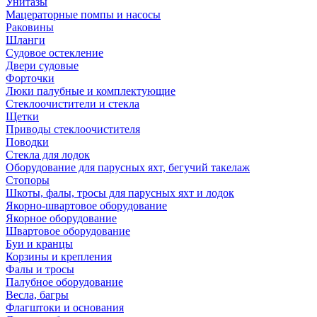
Унитазы
Мацераторные помпы и насосы
Раковины
Шланги
Судовое остекление
Двери судовые
Форточки
Люки палубные и комплектующие
Стеклоочистители и стекла
Щетки
Приводы стеклоочистителя
Поводки
Стекла для лодок
Оборудование для парусных яхт, бегучий такелаж
Стопоры
Шкоты, фалы, тросы для парусных яхт и лодок
Якорно-швартовое оборудование
Якорное оборудование
Швартовое оборудование
Буи и кранцы
Корзины и крепления
Фалы и тросы
Палубное оборудование
Весла, багры
Флагштоки и основания