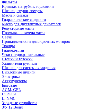
Фильтры
Крышки, патрубки, горловины
Шланги, груши, хомуты
Масла и смазки
Гидравлические жидкости
Масло для двухтактных двигателей
Редукторные масла
Промывка и замена масла
Свечи
Принадлежности для лодочных моторов
Транцы
Гидрокрылья
Чеки предохранительные
Стойки и тележки
Удлинители румпеля
Шланги для систем охлаждения
Выхлопные шланги
Электрика
Аккумуляторы
Бытовые
AGM, GEL
LiFePO4
Li-NMC
Зарядные устройства
З/У 12 Вольт