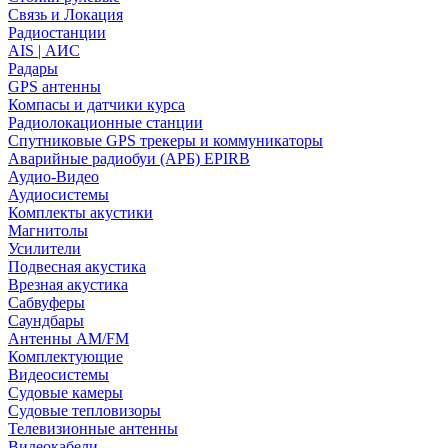
Связь и Локация
Радиостанции
AIS | АИС
Радары
GPS антенны
Компасы и датчики курса
Радиолокационные станции
Спутниковые GPS трекеры и коммуникаторы
Аварийные радиобуи (АРБ) EPIRB
Аудио-Видео
Аудиосистемы
Комплекты акустики
Магнитолы
Усилители
Подвесная акустика
Врезная акустика
Сабвуферы
Саундбары
Антенны AM/FM
Комплектующие
Видеосистемы
Судовые камеры
Cудовые тепловизоры
Телевизионные антенны
Видеокабели