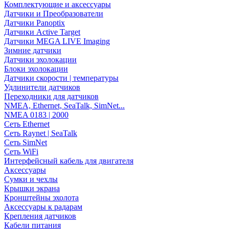
Комплектующие и аксессуары
Датчики и Преобразователи
Датчики Panoptix
Датчики Active Target
Датчики MEGA LIVE Imaging
Зимние датчики
Датчики эхолокации
Блоки эхолокации
Датчики скорости | температуры
Удлинители датчиков
Переходники для датчиков
NMEA, Ethernet, SeaTalk, SimNet...
NMEA 0183 | 2000
Сеть Ethernet
Сеть Raynet | SeaTalk
Сеть SimNet
Сеть WiFi
Интерфейсный кабель для двигателя
Аксессуары
Сумки и чехлы
Крышки экрана
Кронштейны эхолота
Аксессуары к радарам
Крепления датчиков
Кабели питания