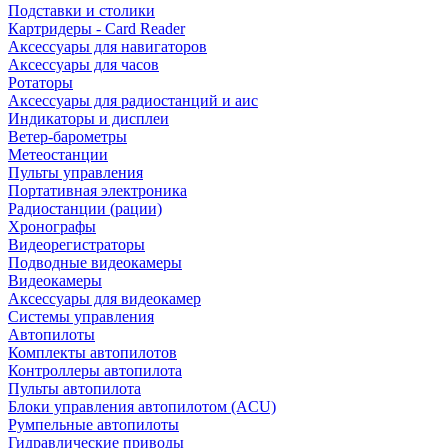
Подставки и столики
Картридеры - Card Reader
Аксессуары для навигаторов
Аксессуары для часов
Ротаторы
Аксессуары для радиостанций и аис
Индикаторы и дисплеи
Ветер-барометры
Метеостанции
Пульты управления
Портативная электроника
Радиостанции (рации)
Хронографы
Видеорегистраторы
Подводные видеокамеры
Видеокамеры
Аксессуары для видеокамер
Системы управления
Автопилоты
Комплекты автопилотов
Контроллеры автопилота
Пульты автопилота
Блоки управления автопилотом (ACU)
Румпельные автопилоты
Гидравлические приводы