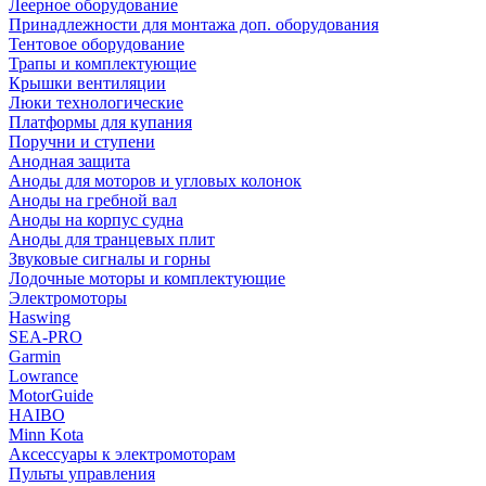
Леерное оборудование
Принадлежности для монтажа доп. оборудования
Тентовое оборудование
Трапы и комплектующие
Крышки вентиляции
Люки технологические
Платформы для купания
Поручни и ступени
Анодная защита
Аноды для моторов и угловых колонок
Аноды на гребной вал
Аноды на корпус судна
Аноды для транцевых плит
Звуковые сигналы и горны
Лодочные моторы и комплектующие
Электромоторы
Haswing
SEA-PRO
Garmin
Lowrance
MotorGuide
HAIBO
Minn Kota
Аксессуары к электромоторам
Пульты управления