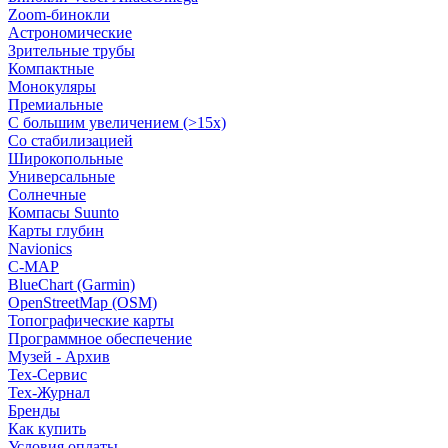
Zoom-бинокли
Астрономические
Зрительные трубы
Компактные
Монокуляры
Премиальные
С большим увеличением (>15x)
Со стабилизацией
Широкопольные
Универсальные
Солнечные
Компасы Suunto
Карты глубин
Navionics
C-MAP
BlueChart (Garmin)
OpenStreetMap (OSM)
Топографические карты
Программное обеспечение
Музей - Архив
Tex-Сервис
Тех-Журнал
Бренды
Как купить
Условия оплаты