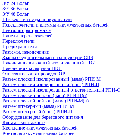
З/У 24 Вольт
З/У 36 Вольт
З/У 48 Вольт
Штекеры и гнезда прикуривателя
Переключатели и клеммы аккумуляторных батарей
Вентиляторы трюмные
Панели переключателей
Переключатели
Предохранители
Разъемы, наконечники
Зажим соединительный изолирующий СИЗ
Наконечник вилочный изолированный НВИ
Наконечник кольцевой НКИ
Ответвитель для проводов ОВ
Разъем плоский изолированный (мама) РПИ-М
Разъем плоский изолированный (папа) РПИ-П
Разъем плоский изолированный ответвительный РПИ-О
Разъем плоский нейлон (папа) РПИ-П(н)
Разъем плоский нейлон (мама) РПИ-М(н)
Разъем штекерный (мама) РШИ-М
Разъем штекерный (папа) РШИ-П
Оборудование для берегового питания
Клеммы монтажные
Крепление аккумуляторных батарей
Контроль аккумуляторных батарей