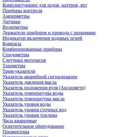
Комплектующие для лодок, катеров, яхт
Приборы контроля
Амперметры
Датчики
Вольтметры
Держатели приборов и провода с разъемами
Индикатор включения ходовых огней
Компасы
Комбинированные приборы
Спидометры
Счетчики моточасов
Тахометры
Трим-указатели
Указатель аварийной сигнализации
Указатель давления масла
Указатель положения руля (Аксиометр)
Указатель температуры воды
Указатель температуры масла
Указатель уровня воды
Указатель уровня сточных вод
Указатель уровня топлива
Часы кварцевые
Осветительное оборудование
Прожекторы