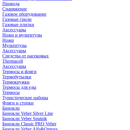
Провода
Снаряжение
Газовое оборудование
Газовые грили
Газовые плитки
Аксессуары
Ножи и мультитулы
Ножи
Мультитулы
Аксессуары
Средства от насекомых
Thermacell
Аксессуары
Термосы и фляги
Термобутылки
Термокружки
Термосы для еды
Термосы
Туристические наборы
Фляги и стопки
Бинокли
Бинокли Veber Silver Line
Бинокли Veber Sputnik
Бинокли Classic PRO Veber
Бинокли Veber Alfa&Omega