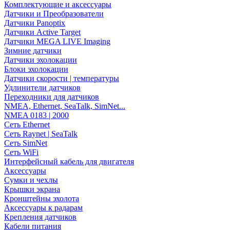
Комплектующие и аксессуары
Датчики и Преобразователи
Датчики Panoptix
Датчики Active Target
Датчики MEGA LIVE Imaging
Зимние датчики
Датчики эхолокации
Блоки эхолокации
Датчики скорости | температуры
Удлинители датчиков
Переходники для датчиков
NMEA, Ethernet, SeaTalk, SimNet...
NMEA 0183 | 2000
Сеть Ethernet
Сеть Raynet | SeaTalk
Сеть SimNet
Сеть WiFi
Интерфейсный кабель для двигателя
Аксессуары
Сумки и чехлы
Крышки экрана
Кронштейны эхолота
Аксессуары к радарам
Крепления датчиков
Кабели питания