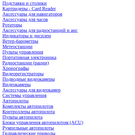
Подставки и столики
Картридеры - Card Reader
Аксессуары для навигаторов
Аксессуары для часов
Ротаторы
Аксессуары для радиостанций и аис
Индикаторы и дисплеи
Ветер-барометры
Метеостанции
Пульты управления
Портативная электроника
Радиостанции (рации)
Хронографы
Видеорегистраторы
Подводные видеокамеры
Видеокамеры
Аксессуары для видеокамер
Системы управления
Автопилоты
Комплекты автопилотов
Контроллеры автопилота
Пульты автопилота
Блоки управления автопилотом (ACU)
Румпельные автопилоты
Гидравлические приводы