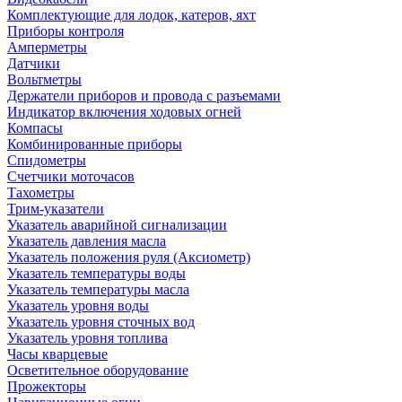
Комплектующие для лодок, катеров, яхт
Приборы контроля
Амперметры
Датчики
Вольтметры
Держатели приборов и провода с разъемами
Индикатор включения ходовых огней
Компасы
Комбинированные приборы
Спидометры
Счетчики моточасов
Тахометры
Трим-указатели
Указатель аварийной сигнализации
Указатель давления масла
Указатель положения руля (Аксиометр)
Указатель температуры воды
Указатель температуры масла
Указатель уровня воды
Указатель уровня сточных вод
Указатель уровня топлива
Часы кварцевые
Осветительное оборудование
Прожекторы