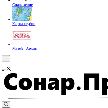
Снаряжение
Карты глубин
Музей - Архив