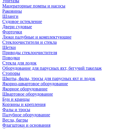
Унитазы
Мацераторные помпы и насосы
Раковины
Шланги
Судовое остекление
Двери судовые
Форточки
Люки палубные и комплектующие
Стеклоочистители и стекла
Щетки
Приводы стеклоочистителя
Поводки
Стекла для лодок
Оборудование для парусных яхт, бегучий такелаж
Стопоры
Шкоты, фалы, тросы для парусных яхт и лодок
Якорно-швартовое оборудование
Якорное оборудование
Швартовое оборудование
Буи и кранцы
Корзины и крепления
Фалы и тросы
Палубное оборудование
Весла, багры
Флагштоки и основания