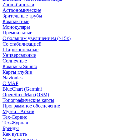
Zoom-бинокли
Астрономические
Зрительные трубы
Компактные
Монокуляры
Премиальные
С большим увеличением (>15x)
Со стабилизацией
Широкопольные
Универсальные
Солнечные
Компасы Suunto
Карты глубин
Navionics
C-MAP
BlueChart (Garmin)
OpenStreetMap (OSM)
Топографические карты
Программное обеспечение
Музей - Архив
Tex-Сервис
Тех-Журнал
Бренды
Как купить
Условия оплаты