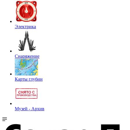
Электрика
Снаряжение
Карты глубин
Музей - Архив