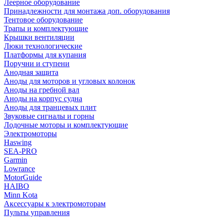
Леерное оборудование
Принадлежности для монтажа доп. оборудования
Тентовое оборудование
Трапы и комплектующие
Крышки вентиляции
Люки технологические
Платформы для купания
Поручни и ступени
Анодная защита
Аноды для моторов и угловых колонок
Аноды на гребной вал
Аноды на корпус судна
Аноды для транцевых плит
Звуковые сигналы и горны
Лодочные моторы и комплектующие
Электромоторы
Haswing
SEA-PRO
Garmin
Lowrance
MotorGuide
HAIBO
Minn Kota
Аксессуары к электромоторам
Пульты управления