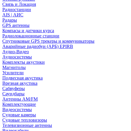
Связь и Локация
Радиостанции
AIS | АИС
Радары
GPS антенны
Компасы и датчики курса
Радиолокационные станции
Спутниковые GPS трекеры и коммуникаторы
Аварийные радиобуи (АРБ) EPIRB
Аудио-Видео
Аудиосистемы
Комплекты акустики
Магнитолы
Усилители
Подвесная акустика
Врезная акустика
Сабвуферы
Саундбары
Антенны AM/FM
Комплектующие
Видеосистемы
Судовые камеры
Cудовые тепловизоры
Телевизионные антенны
Видеокабели