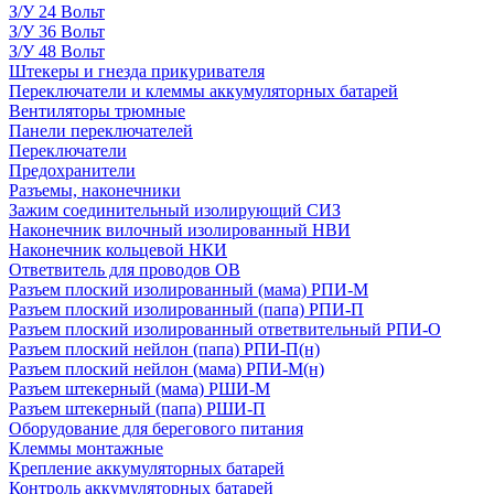
З/У 24 Вольт
З/У 36 Вольт
З/У 48 Вольт
Штекеры и гнезда прикуривателя
Переключатели и клеммы аккумуляторных батарей
Вентиляторы трюмные
Панели переключателей
Переключатели
Предохранители
Разъемы, наконечники
Зажим соединительный изолирующий СИЗ
Наконечник вилочный изолированный НВИ
Наконечник кольцевой НКИ
Ответвитель для проводов ОВ
Разъем плоский изолированный (мама) РПИ-М
Разъем плоский изолированный (папа) РПИ-П
Разъем плоский изолированный ответвительный РПИ-О
Разъем плоский нейлон (папа) РПИ-П(н)
Разъем плоский нейлон (мама) РПИ-М(н)
Разъем штекерный (мама) РШИ-М
Разъем штекерный (папа) РШИ-П
Оборудование для берегового питания
Клеммы монтажные
Крепление аккумуляторных батарей
Контроль аккумуляторных батарей