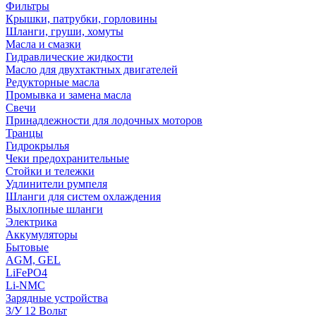
Фильтры
Крышки, патрубки, горловины
Шланги, груши, хомуты
Масла и смазки
Гидравлические жидкости
Масло для двухтактных двигателей
Редукторные масла
Промывка и замена масла
Свечи
Принадлежности для лодочных моторов
Транцы
Гидрокрылья
Чеки предохранительные
Стойки и тележки
Удлинители румпеля
Шланги для систем охлаждения
Выхлопные шланги
Электрика
Аккумуляторы
Бытовые
AGM, GEL
LiFePO4
Li-NMC
Зарядные устройства
З/У 12 Вольт