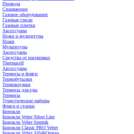
Провода
Снаряжение
Газовое оборудование
Газовые грили
Газовые плитки
Аксессуары
Ножи и мультитулы
Ножи
Мультитулы
Аксессуары
Средства от насекомых
Thermacell
Аксессуары
Термосы и фляги
Термобутылки
Термокружки
Термосы для еды
Термосы
Туристические наборы
Фляги и стопки
Бинокли
Бинокли Veber Silver Line
Бинокли Veber Sputnik
Бинокли Classic PRO Veber
Бинокли Veber Alfa&Omega