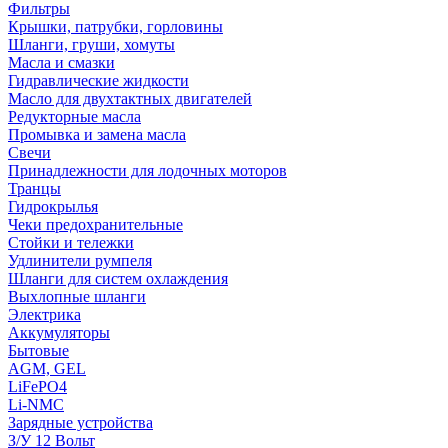
Фильтры
Крышки, патрубки, горловины
Шланги, груши, хомуты
Масла и смазки
Гидравлические жидкости
Масло для двухтактных двигателей
Редукторные масла
Промывка и замена масла
Свечи
Принадлежности для лодочных моторов
Транцы
Гидрокрылья
Чеки предохранительные
Стойки и тележки
Удлинители румпеля
Шланги для систем охлаждения
Выхлопные шланги
Электрика
Аккумуляторы
Бытовые
AGM, GEL
LiFePO4
Li-NMC
Зарядные устройства
З/У 12 Вольт