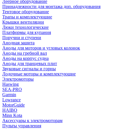
Леерное оборудование
Принадлежности для монтажа доп. оборудования
Тентовое оборудование
Трапы и комплектующие
Крышки вентиляции
Люки технологические
Платформы для купания
Поручни и ступени
Анодная защита
Аноды для моторов и угловых колонок
Аноды на гребной вал
Аноды на корпус судна
Аноды для транцевых плит
Звуковые сигналы и горны
Лодочные моторы и комплектующие
Электромоторы
Haswing
SEA-PRO
Garmin
Lowrance
MotorGuide
HAIBO
Minn Kota
Аксессуары к электромоторам
Пульты управления