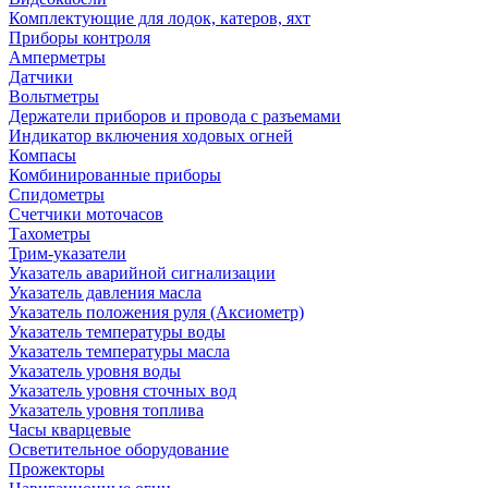
Комплектующие для лодок, катеров, яхт
Приборы контроля
Амперметры
Датчики
Вольтметры
Держатели приборов и провода с разъемами
Индикатор включения ходовых огней
Компасы
Комбинированные приборы
Спидометры
Счетчики моточасов
Тахометры
Трим-указатели
Указатель аварийной сигнализации
Указатель давления масла
Указатель положения руля (Аксиометр)
Указатель температуры воды
Указатель температуры масла
Указатель уровня воды
Указатель уровня сточных вод
Указатель уровня топлива
Часы кварцевые
Осветительное оборудование
Прожекторы