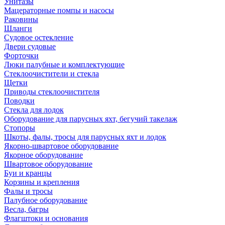
Унитазы
Мацераторные помпы и насосы
Раковины
Шланги
Судовое остекление
Двери судовые
Форточки
Люки палубные и комплектующие
Стеклоочистители и стекла
Щетки
Приводы стеклоочистителя
Поводки
Стекла для лодок
Оборудование для парусных яхт, бегучий такелаж
Стопоры
Шкоты, фалы, тросы для парусных яхт и лодок
Якорно-швартовое оборудование
Якорное оборудование
Швартовое оборудование
Буи и кранцы
Корзины и крепления
Фалы и тросы
Палубное оборудование
Весла, багры
Флагштоки и основания