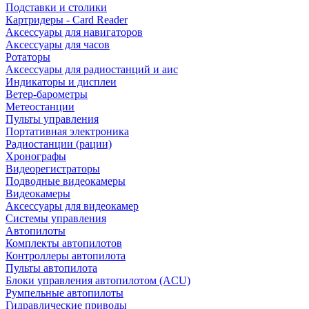
Подставки и столики
Картридеры - Card Reader
Аксессуары для навигаторов
Аксессуары для часов
Ротаторы
Аксессуары для радиостанций и аис
Индикаторы и дисплеи
Ветер-барометры
Метеостанции
Пульты управления
Портативная электроника
Радиостанции (рации)
Хронографы
Видеорегистраторы
Подводные видеокамеры
Видеокамеры
Аксессуары для видеокамер
Системы управления
Автопилоты
Комплекты автопилотов
Контроллеры автопилота
Пульты автопилота
Блоки управления автопилотом (ACU)
Румпельные автопилоты
Гидравлические приводы