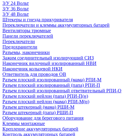
З/У 24 Вольт
З/У 36 Вольт
З/У 48 Вольт
Штекеры и гнезда прикуривателя
Переключатели и клеммы аккумуляторных батарей
Вентиляторы трюмные
Панели переключателей
Переключатели
Предохранители
Разъемы, наконечники
Зажим соединительный изолирующий СИЗ
Наконечник вилочный изолированный НВИ
Наконечник кольцевой НКИ
Ответвитель для проводов ОВ
Разъем плоский изолированный (мама) РПИ-М
Разъем плоский изолированный (папа) РПИ-П
Разъем плоский изолированный ответвительный РПИ-О
Разъем плоский нейлон (папа) РПИ-П(н)
Разъем плоский нейлон (мама) РПИ-М(н)
Разъем штекерный (мама) РШИ-М
Разъем штекерный (папа) РШИ-П
Оборудование для берегового питания
Клеммы монтажные
Крепление аккумуляторных батарей
Контроль аккумуляторных батарей