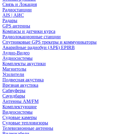
Связь и Локация
Радиостанции
AIS | АИС
Радары
GPS антенны
Компасы и датчики курса
Радиолокационные станции
Спутниковые GPS трекеры и коммуникаторы
Аварийные радиобуи (АРБ) EPIRB
Аудио-Видео
Аудиосистемы
Комплекты акустики
Магнитолы
Усилители
Подвесная акустика
Врезная акустика
Сабвуферы
Саундбары
Антенны AM/FM
Комплектующие
Видеосистемы
Судовые камеры
Cудовые тепловизоры
Телевизионные антенны
Видеокабели