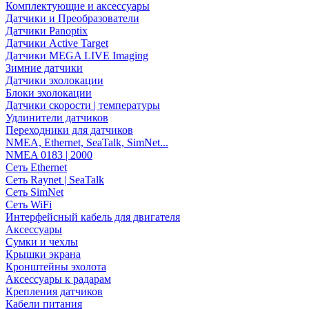
Комплектующие и аксессуары
Датчики и Преобразователи
Датчики Panoptix
Датчики Active Target
Датчики MEGA LIVE Imaging
Зимние датчики
Датчики эхолокации
Блоки эхолокации
Датчики скорости | температуры
Удлинители датчиков
Переходники для датчиков
NMEA, Ethernet, SeaTalk, SimNet...
NMEA 0183 | 2000
Сеть Ethernet
Сеть Raynet | SeaTalk
Сеть SimNet
Сеть WiFi
Интерфейсный кабель для двигателя
Аксессуары
Сумки и чехлы
Крышки экрана
Кронштейны эхолота
Аксессуары к радарам
Крепления датчиков
Кабели питания