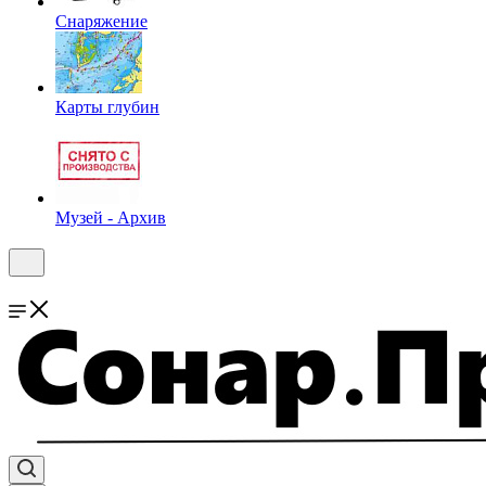
Снаряжение
Карты глубин
Музей - Архив