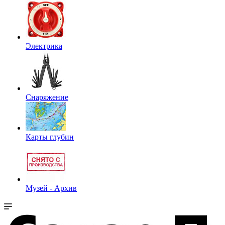
Электрика
Снаряжение
Карты глубин
Музей - Архив