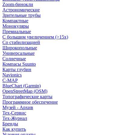
Zoom-бинокли
Астрономические
Зрительные трубы
Компактные
Монокуляры
Премиальные
С большим увеличением (>15x)
Со стабилизацией
Широкопольные
Универсальные
Солнечные
Компасы Suunto
Карты глубин
Navionics
C-MAP
BlueChart (Garmin)
OpenStreetMap (OSM)
Топографические карты
Программное обеспечение
Музей - Архив
Tex-Сервис
Тех-Журнал
Бренды
Как купить
Условия оплаты