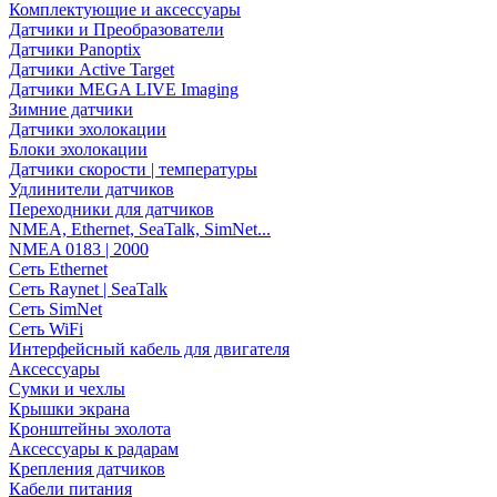
Комплектующие и аксессуары
Датчики и Преобразователи
Датчики Panoptix
Датчики Active Target
Датчики MEGA LIVE Imaging
Зимние датчики
Датчики эхолокации
Блоки эхолокации
Датчики скорости | температуры
Удлинители датчиков
Переходники для датчиков
NMEA, Ethernet, SeaTalk, SimNet...
NMEA 0183 | 2000
Сеть Ethernet
Сеть Raynet | SeaTalk
Сеть SimNet
Сеть WiFi
Интерфейсный кабель для двигателя
Аксессуары
Сумки и чехлы
Крышки экрана
Кронштейны эхолота
Аксессуары к радарам
Крепления датчиков
Кабели питания