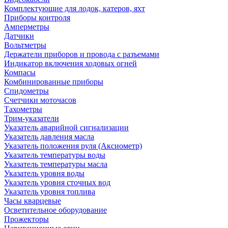
Комплектующие для лодок, катеров, яхт
Приборы контроля
Амперметры
Датчики
Вольтметры
Держатели приборов и провода с разъемами
Индикатор включения ходовых огней
Компасы
Комбинированные приборы
Спидометры
Счетчики моточасов
Тахометры
Трим-указатели
Указатель аварийной сигнализации
Указатель давления масла
Указатель положения руля (Аксиометр)
Указатель температуры воды
Указатель температуры масла
Указатель уровня воды
Указатель уровня сточных вод
Указатель уровня топлива
Часы кварцевые
Осветительное оборудование
Прожекторы