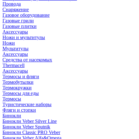
Провода
Снаряжение
Газовое оборудование
Газовые грили
Газовые плитки
Аксессуары
Ножи и мультитулы
Ножи
Мультитулы
Аксессуары
Средства от насекомых
Thermacell
Аксессуары
Термосы и фляги
Термобутылки
Термокружки
Термосы для еды
Термосы
Туристические наборы
Фляги и стопки
Бинокли
Бинокли Veber Silver Line
Бинокли Veber Sputnik
Бинокли Classic PRO Veber
Бинокли Veber Alfa&Omega