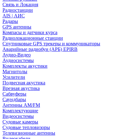
Связь и Локация
Радиостанции
AIS | АИС
Радары
GPS антенны
Компасы и датчики курса
Радиолокационные станции
Спутниковые GPS трекеры и коммуникаторы
Аварийные радиобуи (АРБ) EPIRB
Аудио-Видео
Аудиосистемы
Комплекты акустики
Магнитолы
Усилители
Подвесная акустика
Врезная акустика
Сабвуферы
Саундбары
Антенны AM/FM
Комплектующие
Видеосистемы
Судовые камеры
Cудовые тепловизоры
Телевизионные антенны
Видеокабели