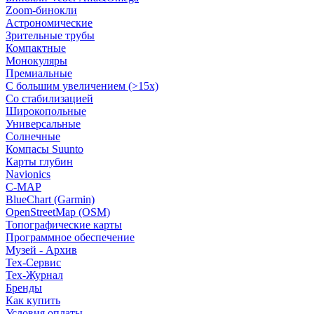
Zoom-бинокли
Астрономические
Зрительные трубы
Компактные
Монокуляры
Премиальные
С большим увеличением (>15x)
Со стабилизацией
Широкопольные
Универсальные
Солнечные
Компасы Suunto
Карты глубин
Navionics
C-MAP
BlueChart (Garmin)
OpenStreetMap (OSM)
Топографические карты
Программное обеспечение
Музей - Архив
Tex-Сервис
Тех-Журнал
Бренды
Как купить
Условия оплаты