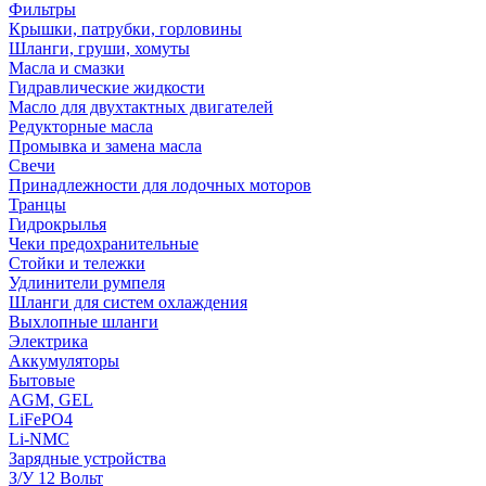
Фильтры
Крышки, патрубки, горловины
Шланги, груши, хомуты
Масла и смазки
Гидравлические жидкости
Масло для двухтактных двигателей
Редукторные масла
Промывка и замена масла
Свечи
Принадлежности для лодочных моторов
Транцы
Гидрокрылья
Чеки предохранительные
Стойки и тележки
Удлинители румпеля
Шланги для систем охлаждения
Выхлопные шланги
Электрика
Аккумуляторы
Бытовые
AGM, GEL
LiFePO4
Li-NMC
Зарядные устройства
З/У 12 Вольт