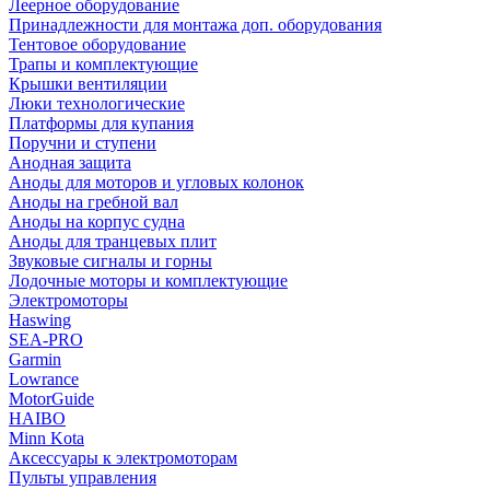
Леерное оборудование
Принадлежности для монтажа доп. оборудования
Тентовое оборудование
Трапы и комплектующие
Крышки вентиляции
Люки технологические
Платформы для купания
Поручни и ступени
Анодная защита
Аноды для моторов и угловых колонок
Аноды на гребной вал
Аноды на корпус судна
Аноды для транцевых плит
Звуковые сигналы и горны
Лодочные моторы и комплектующие
Электромоторы
Haswing
SEA-PRO
Garmin
Lowrance
MotorGuide
HAIBO
Minn Kota
Аксессуары к электромоторам
Пульты управления