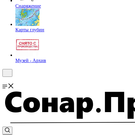
Снаряжение
Карты глубин
Музей - Архив