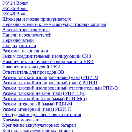
З/У 24 Вольт
З/У 36 Вольт
З/У 48 Вольт
Штекеры и гнезда прикуривателя
Переключатели и клеммы аккумуляторных батарей
Вентиляторы трюмные
Панели переключателей
Переключатели
Предохранители
Разъемы, наконечники
Зажим соединительный изолирующий СИЗ
Наконечник вилочный изолированный НВИ
Наконечник кольцевой НКИ
Ответвитель для проводов ОВ
Разъем плоский изолированный (мама) РПИ-М
Разъем плоский изолированный (папа) РПИ-П
Разъем плоский изолированный ответвительный РПИ-О
Разъем плоский нейлон (папа) РПИ-П(н)
Разъем плоский нейлон (мама) РПИ-М(н)
Разъем штекерный (мама) РШИ-М
Разъем штекерный (папа) РШИ-П
Оборудование для берегового питания
Клеммы монтажные
Крепление аккумуляторных батарей
Контроль аккумуляторных батарей