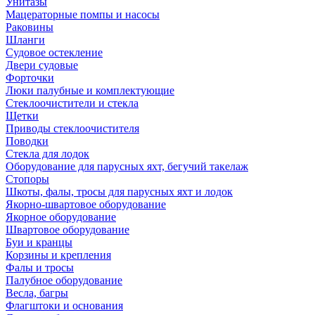
Унитазы
Мацераторные помпы и насосы
Раковины
Шланги
Судовое остекление
Двери судовые
Форточки
Люки палубные и комплектующие
Стеклоочистители и стекла
Щетки
Приводы стеклоочистителя
Поводки
Стекла для лодок
Оборудование для парусных яхт, бегучий такелаж
Стопоры
Шкоты, фалы, тросы для парусных яхт и лодок
Якорно-швартовое оборудование
Якорное оборудование
Швартовое оборудование
Буи и кранцы
Корзины и крепления
Фалы и тросы
Палубное оборудование
Весла, багры
Флагштоки и основания