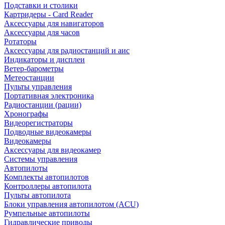
Подставки и столики
Картридеры - Card Reader
Аксессуары для навигаторов
Аксессуары для часов
Ротаторы
Аксессуары для радиостанций и аис
Индикаторы и дисплеи
Ветер-барометры
Метеостанции
Пульты управления
Портативная электроника
Радиостанции (рации)
Хронографы
Видеорегистраторы
Подводные видеокамеры
Видеокамеры
Аксессуары для видеокамер
Системы управления
Автопилоты
Комплекты автопилотов
Контроллеры автопилота
Пульты автопилота
Блоки управления автопилотом (ACU)
Румпельные автопилоты
Гидравлические приводы