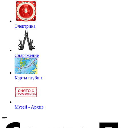
Электрика
Снаряжение
Карты глубин
Музей - Архив