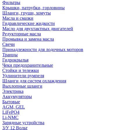
Фильтры
Крышки, патрубки, горловины
Шланги, груши, хомуты
Масла и смазки
Гидравлические жидкости
Масло для двухтактных двигателей
Редукторные масла
Промывка и замена масла
Свечи
Принадлежности для лодочных моторов
Транцы
Гидрокрылья
Чеки предохранительные
Стойки и тележки
Удлинители румпеля
Шланги для систем охлаждения
Выхлопные шланги
Электрика
Аккумуляторы
Бытовые
AGM, GEL
LiFePO4
Li-NMC
Зарядные устройства
З/У 12 Вольт