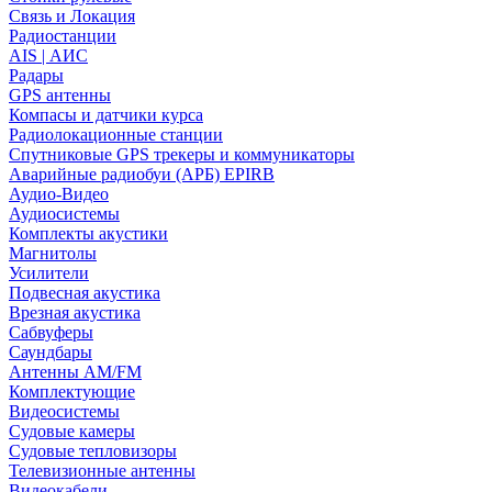
Связь и Локация
Радиостанции
AIS | АИС
Радары
GPS антенны
Компасы и датчики курса
Радиолокационные станции
Спутниковые GPS трекеры и коммуникаторы
Аварийные радиобуи (АРБ) EPIRB
Аудио-Видео
Аудиосистемы
Комплекты акустики
Магнитолы
Усилители
Подвесная акустика
Врезная акустика
Сабвуферы
Саундбары
Антенны AM/FM
Комплектующие
Видеосистемы
Судовые камеры
Cудовые тепловизоры
Телевизионные антенны
Видеокабели