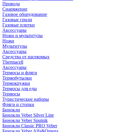
Провода
Снаряжение
Газовое оборудование
Газовые грили
Газовые плитки
Аксессуары
Ножи и мультитулы
Ножи
Мультитулы
Аксессуары
Средства от насекомых
Thermacell
Аксессуары
Термосы и фляги
Термобутылки
Термокружки
Термосы для еды
Термосы
Туристические наборы
Фляги и стопки
Бинокли
Бинокли Veber Silver Line
Бинокли Veber Sputnik
Бинокли Classic PRO Veber
Бинокли Veber Alfa&Omega