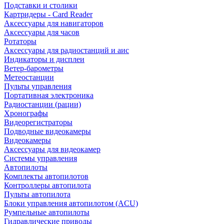
Подставки и столики
Картридеры - Card Reader
Аксессуары для навигаторов
Аксессуары для часов
Ротаторы
Аксессуары для радиостанций и аис
Индикаторы и дисплеи
Ветер-барометры
Метеостанции
Пульты управления
Портативная электроника
Радиостанции (рации)
Хронографы
Видеорегистраторы
Подводные видеокамеры
Видеокамеры
Аксессуары для видеокамер
Системы управления
Автопилоты
Комплекты автопилотов
Контроллеры автопилота
Пульты автопилота
Блоки управления автопилотом (ACU)
Румпельные автопилоты
Гидравлические приводы