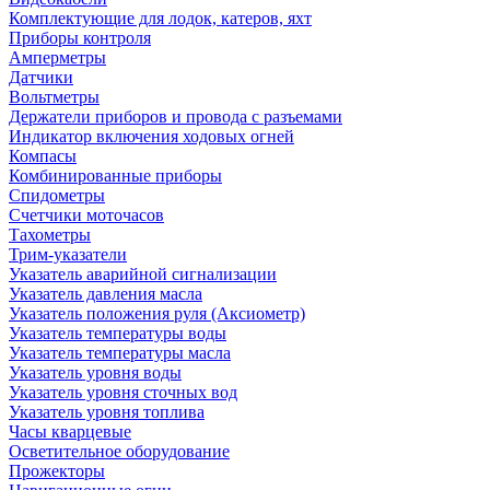
Комплектующие для лодок, катеров, яхт
Приборы контроля
Амперметры
Датчики
Вольтметры
Держатели приборов и провода с разъемами
Индикатор включения ходовых огней
Компасы
Комбинированные приборы
Спидометры
Счетчики моточасов
Тахометры
Трим-указатели
Указатель аварийной сигнализации
Указатель давления масла
Указатель положения руля (Аксиометр)
Указатель температуры воды
Указатель температуры масла
Указатель уровня воды
Указатель уровня сточных вод
Указатель уровня топлива
Часы кварцевые
Осветительное оборудование
Прожекторы