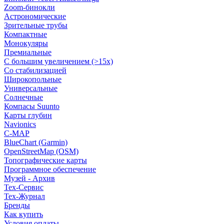
Zoom-бинокли
Астрономические
Зрительные трубы
Компактные
Монокуляры
Премиальные
С большим увеличением (>15x)
Со стабилизацией
Широкопольные
Универсальные
Солнечные
Компасы Suunto
Карты глубин
Navionics
C-MAP
BlueChart (Garmin)
OpenStreetMap (OSM)
Топографические карты
Программное обеспечение
Музей - Архив
Tex-Сервис
Тех-Журнал
Бренды
Как купить
Условия оплаты