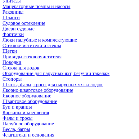
Унитазы
Мацераторные помпы и насосы
Раковины
Шланги
Судовое остекление
Двери судовые
Форточки
Люки палубные и комплектующие
Стеклоочистители и стекла
Щетки
Приводы стеклоочистителя
Поводки
Стекла для лодок
Оборудование для парусных яхт, бегучий такелаж
Стопоры
Шкоты, фалы, тросы для парусных яхт и лодок
Якорно-швартовое оборудование
Якорное оборудование
Швартовое оборудование
Буи и кранцы
Корзины и крепления
Фалы и тросы
Палубное оборудование
Весла, багры
Флагштоки и основания