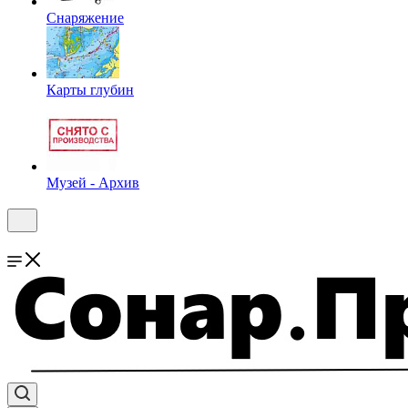
Снаряжение
Карты глубин
Музей - Архив