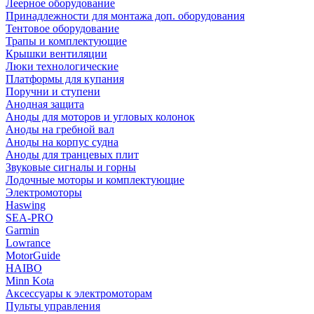
Леерное оборудование
Принадлежности для монтажа доп. оборудования
Тентовое оборудование
Трапы и комплектующие
Крышки вентиляции
Люки технологические
Платформы для купания
Поручни и ступени
Анодная защита
Аноды для моторов и угловых колонок
Аноды на гребной вал
Аноды на корпус судна
Аноды для транцевых плит
Звуковые сигналы и горны
Лодочные моторы и комплектующие
Электромоторы
Haswing
SEA-PRO
Garmin
Lowrance
MotorGuide
HAIBO
Minn Kota
Аксессуары к электромоторам
Пульты управления