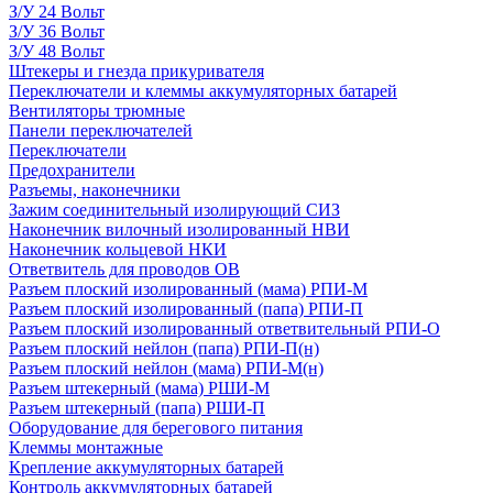
З/У 24 Вольт
З/У 36 Вольт
З/У 48 Вольт
Штекеры и гнезда прикуривателя
Переключатели и клеммы аккумуляторных батарей
Вентиляторы трюмные
Панели переключателей
Переключатели
Предохранители
Разъемы, наконечники
Зажим соединительный изолирующий СИЗ
Наконечник вилочный изолированный НВИ
Наконечник кольцевой НКИ
Ответвитель для проводов ОВ
Разъем плоский изолированный (мама) РПИ-М
Разъем плоский изолированный (папа) РПИ-П
Разъем плоский изолированный ответвительный РПИ-О
Разъем плоский нейлон (папа) РПИ-П(н)
Разъем плоский нейлон (мама) РПИ-М(н)
Разъем штекерный (мама) РШИ-М
Разъем штекерный (папа) РШИ-П
Оборудование для берегового питания
Клеммы монтажные
Крепление аккумуляторных батарей
Контроль аккумуляторных батарей