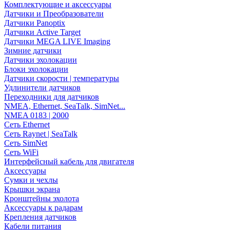
Комплектующие и аксессуары
Датчики и Преобразователи
Датчики Panoptix
Датчики Active Target
Датчики MEGA LIVE Imaging
Зимние датчики
Датчики эхолокации
Блоки эхолокации
Датчики скорости | температуры
Удлинители датчиков
Переходники для датчиков
NMEA, Ethernet, SeaTalk, SimNet...
NMEA 0183 | 2000
Сеть Ethernet
Сеть Raynet | SeaTalk
Сеть SimNet
Сеть WiFi
Интерфейсный кабель для двигателя
Аксессуары
Сумки и чехлы
Крышки экрана
Кронштейны эхолота
Аксессуары к радарам
Крепления датчиков
Кабели питания