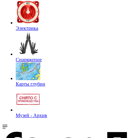
Электрика
Снаряжение
Карты глубин
Музей - Архив