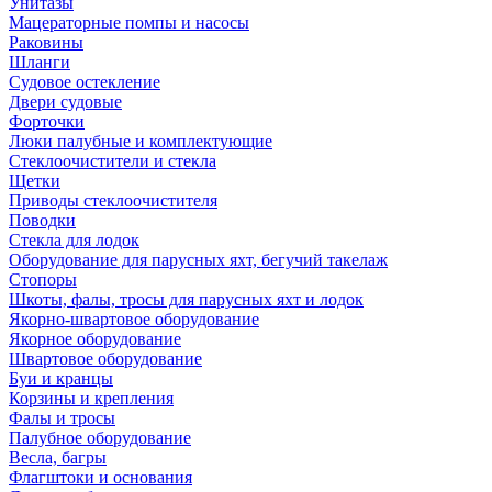
Унитазы
Мацераторные помпы и насосы
Раковины
Шланги
Судовое остекление
Двери судовые
Форточки
Люки палубные и комплектующие
Стеклоочистители и стекла
Щетки
Приводы стеклоочистителя
Поводки
Стекла для лодок
Оборудование для парусных яхт, бегучий такелаж
Стопоры
Шкоты, фалы, тросы для парусных яхт и лодок
Якорно-швартовое оборудование
Якорное оборудование
Швартовое оборудование
Буи и кранцы
Корзины и крепления
Фалы и тросы
Палубное оборудование
Весла, багры
Флагштоки и основания