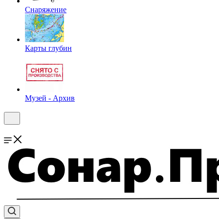
Снаряжение
Карты глубин
Музей - Архив