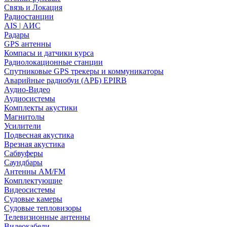
Связь и Локация
Радиостанции
AIS | АИС
Радары
GPS антенны
Компасы и датчики курса
Радиолокационные станции
Спутниковые GPS трекеры и коммуникаторы
Аварийные радиобуи (АРБ) EPIRB
Аудио-Видео
Аудиосистемы
Комплекты акустики
Магнитолы
Усилители
Подвесная акустика
Врезная акустика
Сабвуферы
Саундбары
Антенны AM/FM
Комплектующие
Видеосистемы
Судовые камеры
Cудовые тепловизоры
Телевизионные антенны
Видеокабели