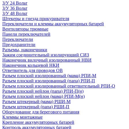
З/У 24 Вольт
З/У 36 Вольт
З/У 48 Вольт
Штекеры и гнезда прикуривателя
Переключатели и клеммы аккумуляторных батарей
Вентиляторы трюмные
Панели переключателей
Переключатели
Предохранители
Разъемы, наконечники
Зажим соединительный изолирующий СИЗ
Наконечник вилочный изолированный НВИ
Наконечник кольцевой НКИ
Ответвитель для проводов ОВ
Разъем плоский изолированный (мама) РПИ-М
Разъем плоский изолированный (папа) РПИ-П
Разъем плоский изолированный ответвительный РПИ-О
Разъем плоский нейлон (папа) РПИ-П(н)
Разъем плоский нейлон (мама) РПИ-М(н)
Разъем штекерный (мама) РШИ-М
Разъем штекерный (папа) РШИ-П
Оборудование для берегового питания
Клеммы монтажные
Крепление аккумуляторных батарей
Контроль аккумуляторных батарей