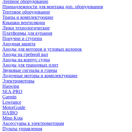
Леерное оборудование
Принадлежности для монтажа доп. оборудования
Тентовое оборудование
Трапы и комплектующие
Крышки вентиляции
Люки технологические
Платформы для купания
Поручни и ступени
Анодная защита
Аноды для моторов и угловых колонок
Аноды на гребной вал
Аноды на корпус судна
Аноды для транцевых плит
Звуковые сигналы и горны
Лодочные моторы и комплектующие
Электромоторы
Haswing
SEA-PRO
Garmin
Lowrance
MotorGuide
HAIBO
Minn Kota
Аксессуары к электромоторам
Пульты управления