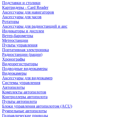
Подставки и столики
Картридеры - Card Reader
Аксессуары для навигаторов
Аксессуары для часов
Ротаторы
Аксессуары для радиостанций и аис
Индикаторы и дисплеи
Ветер-барометры
Метеостанции
Пульты управления
Портативная электроника
Радиостанции (рации)
Хронографы
Видеорегистраторы
Подводные видеокамеры
Видеокамеры
Аксессуары для видеокамер
Системы управления
Автопилоты
Комплекты автопилотов
Контроллеры автопилота
Пульты автопилота
Блоки управления автопилотом (ACU)
Румпельные автопилоты
Гидравлические приводы