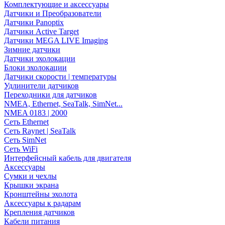
Комплектующие и аксессуары
Датчики и Преобразователи
Датчики Panoptix
Датчики Active Target
Датчики MEGA LIVE Imaging
Зимние датчики
Датчики эхолокации
Блоки эхолокации
Датчики скорости | температуры
Удлинители датчиков
Переходники для датчиков
NMEA, Ethernet, SeaTalk, SimNet...
NMEA 0183 | 2000
Сеть Ethernet
Сеть Raynet | SeaTalk
Сеть SimNet
Сеть WiFi
Интерфейсный кабель для двигателя
Аксессуары
Сумки и чехлы
Крышки экрана
Кронштейны эхолота
Аксессуары к радарам
Крепления датчиков
Кабели питания