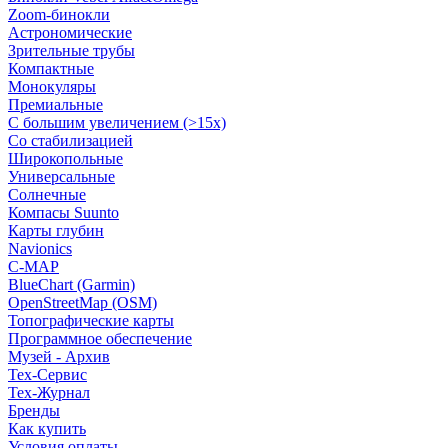
Zoom-бинокли
Астрономические
Зрительные трубы
Компактные
Монокуляры
Премиальные
С большим увеличением (>15x)
Со стабилизацией
Широкопольные
Универсальные
Солнечные
Компасы Suunto
Карты глубин
Navionics
C-MAP
BlueChart (Garmin)
OpenStreetMap (OSM)
Топографические карты
Программное обеспечение
Музей - Архив
Tex-Сервис
Тех-Журнал
Бренды
Как купить
Условия оплаты