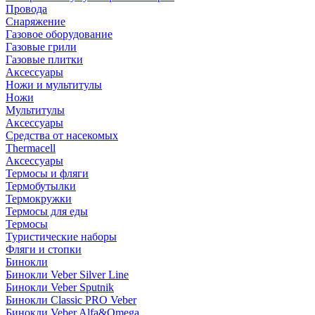
Провода
Снаряжение
Газовое оборудование
Газовые грили
Газовые плитки
Аксессуары
Ножи и мультитулы
Ножи
Мультитулы
Аксессуары
Средства от насекомых
Thermacell
Аксессуары
Термосы и фляги
Термобутылки
Термокружки
Термосы для еды
Термосы
Туристические наборы
Фляги и стопки
Бинокли
Бинокли Veber Silver Line
Бинокли Veber Sputnik
Бинокли Classic PRO Veber
Бинокли Veber Alfa&Omega