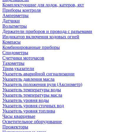
Комплектующие для лодок, катеров, яхт
Приборы контроля
Амперметры
Датчики
Вольтметры
Держатели приборов и провода с разъемами
Индикатор включения ходовых огней
Компасы
Комбинированные приборы
Спидометры
Счетчики моточасов
Тахометры
Трим-указатели
Указатель аварийной сигнализации
Указатель давления масла
Указатель положения руля (Аксиометр)
Указатель температуры воды
Указатель температуры масла
Указатель уровня воды
Указатель уровня сточных вод
Указатель уровня топлива
Часы кварцевые
Осветительное оборудование
Прожекторы