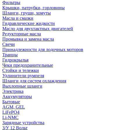
Фильтры
Крышки, патрубки, горловины
Шланги, груши, хомуты
Масла и смазки
Гидравлические жидкости
Масло для двухтактных двигателей
Редукторные масла
Промывка и замена масла
Свечи
Принадлежности для лодочных моторов
Транцы
Гидрокрылья
Чеки предохранительные
Стойки и тележки
Удлинители румпеля
Шланги для систем охлаждения
Выхлопные шланги
Электрика
Аккумуляторы
Бытовые
AGM, GEL
LiFePO4
Li-NMC
Зарядные устройства
З/У 12 Вольт