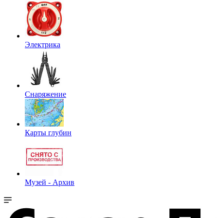
Электрика
Снаряжение
Карты глубин
Музей - Архив