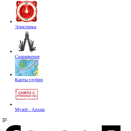
Электрика
Снаряжение
Карты глубин
Музей - Архив