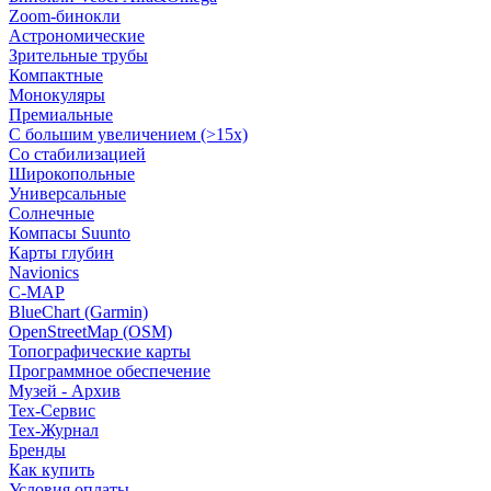
Zoom-бинокли
Астрономические
Зрительные трубы
Компактные
Монокуляры
Премиальные
С большим увеличением (>15x)
Со стабилизацией
Широкопольные
Универсальные
Солнечные
Компасы Suunto
Карты глубин
Navionics
C-MAP
BlueChart (Garmin)
OpenStreetMap (OSM)
Топографические карты
Программное обеспечение
Музей - Архив
Tex-Сервис
Тех-Журнал
Бренды
Как купить
Условия оплаты