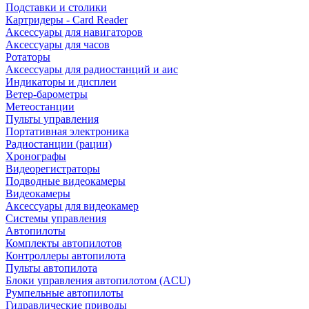
Подставки и столики
Картридеры - Card Reader
Аксессуары для навигаторов
Аксессуары для часов
Ротаторы
Аксессуары для радиостанций и аис
Индикаторы и дисплеи
Ветер-барометры
Метеостанции
Пульты управления
Портативная электроника
Радиостанции (рации)
Хронографы
Видеорегистраторы
Подводные видеокамеры
Видеокамеры
Аксессуары для видеокамер
Системы управления
Автопилоты
Комплекты автопилотов
Контроллеры автопилота
Пульты автопилота
Блоки управления автопилотом (ACU)
Румпельные автопилоты
Гидравлические приводы