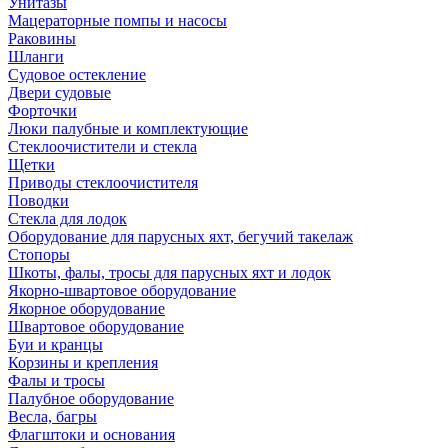
Унитазы
Мацераторные помпы и насосы
Раковины
Шланги
Судовое остекление
Двери судовые
Форточки
Люки палубные и комплектующие
Стеклоочистители и стекла
Щетки
Приводы стеклоочистителя
Поводки
Стекла для лодок
Оборудование для парусных яхт, бегучий такелаж
Стопоры
Шкоты, фалы, тросы для парусных яхт и лодок
Якорно-швартовое оборудование
Якорное оборудование
Швартовое оборудование
Буи и кранцы
Корзины и крепления
Фалы и тросы
Палубное оборудование
Весла, багры
Флагштоки и основания