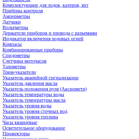
Комплектующие для лодок, катеров, яхт
Приборы контроля
Амперметры
Датчики
Вольтметры
Держатели приборов и провода с разъемами
Индикатор включения ходовых огней
Компасы
Комбинированные приборы
Спидометры
Счетчики моточасов
Тахометры
Трим-указатели
Указатель аварийной сигнализации
Указатель давления масла
Указатель положения руля (Аксиометр)
Указатель температуры воды
Указатель температуры масла
Указатель уровня воды
Указатель уровня сточных вод
Указатель уровня топлива
Часы кварцевые
Осветительное оборудование
Прожекторы