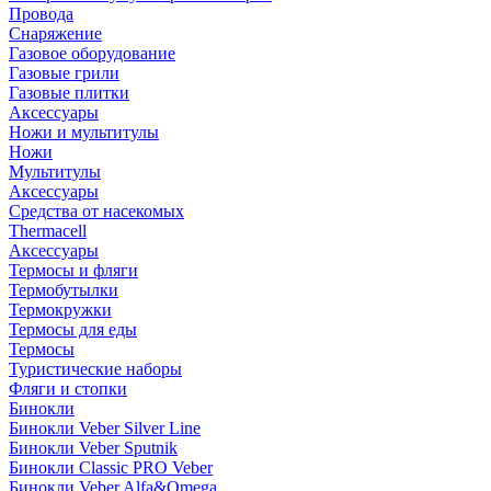
Провода
Снаряжение
Газовое оборудование
Газовые грили
Газовые плитки
Аксессуары
Ножи и мультитулы
Ножи
Мультитулы
Аксессуары
Средства от насекомых
Thermacell
Аксессуары
Термосы и фляги
Термобутылки
Термокружки
Термосы для еды
Термосы
Туристические наборы
Фляги и стопки
Бинокли
Бинокли Veber Silver Line
Бинокли Veber Sputnik
Бинокли Classic PRO Veber
Бинокли Veber Alfa&Omega