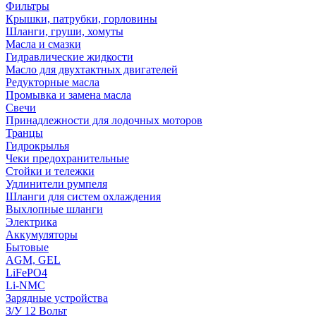
Фильтры
Крышки, патрубки, горловины
Шланги, груши, хомуты
Масла и смазки
Гидравлические жидкости
Масло для двухтактных двигателей
Редукторные масла
Промывка и замена масла
Свечи
Принадлежности для лодочных моторов
Транцы
Гидрокрылья
Чеки предохранительные
Стойки и тележки
Удлинители румпеля
Шланги для систем охлаждения
Выхлопные шланги
Электрика
Аккумуляторы
Бытовые
AGM, GEL
LiFePO4
Li-NMC
Зарядные устройства
З/У 12 Вольт