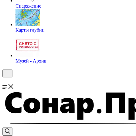
Снаряжение
Карты глубин
Музей - Архив