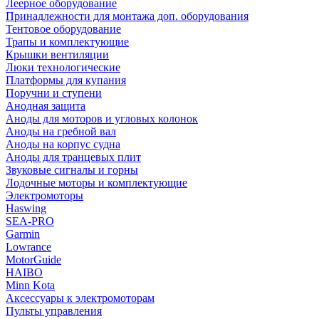
Леерное оборудование
Принадлежности для монтажа доп. оборудования
Тентовое оборудование
Трапы и комплектующие
Крышки вентиляции
Люки технологические
Платформы для купания
Поручни и ступени
Анодная защита
Аноды для моторов и угловых колонок
Аноды на гребной вал
Аноды на корпус судна
Аноды для транцевых плит
Звуковые сигналы и горны
Лодочные моторы и комплектующие
Электромоторы
Haswing
SEA-PRO
Garmin
Lowrance
MotorGuide
HAIBO
Minn Kota
Аксессуары к электромоторам
Пульты управления