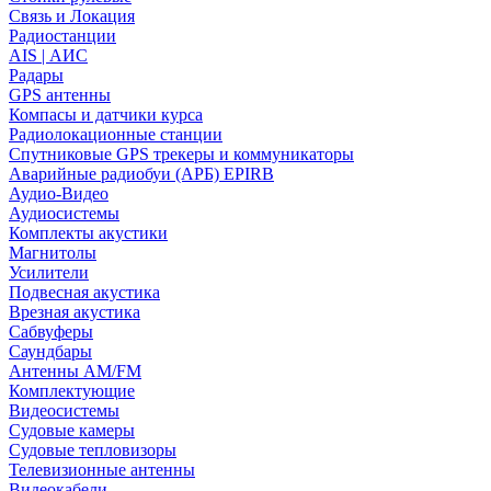
Связь и Локация
Радиостанции
AIS | АИС
Радары
GPS антенны
Компасы и датчики курса
Радиолокационные станции
Спутниковые GPS трекеры и коммуникаторы
Аварийные радиобуи (АРБ) EPIRB
Аудио-Видео
Аудиосистемы
Комплекты акустики
Магнитолы
Усилители
Подвесная акустика
Врезная акустика
Сабвуферы
Саундбары
Антенны AM/FM
Комплектующие
Видеосистемы
Судовые камеры
Cудовые тепловизоры
Телевизионные антенны
Видеокабели