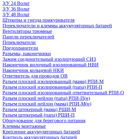
З/У 24 Вольт
З/У 36 Вольт
З/У 48 Вольт
Штекеры и гнезда прикуривателя
Переключатели и клеммы аккумуляторных батарей
Вентиляторы трюмные
Панели переключателей
Переключатели
Предохранители
Разъемы, наконечники
Зажим соединительный изолирующий СИЗ
Наконечник вилочный изолированный НВИ
Наконечник кольцевой НКИ
Ответвитель для проводов ОВ
Разъем плоский изолированный (мама) РПИ-М
Разъем плоский изолированный (папа) РПИ-П
Разъем плоский изолированный ответвительный РПИ-О
Разъем плоский нейлон (папа) РПИ-П(н)
Разъем плоский нейлон (мама) РПИ-М(н)
Разъем штекерный (мама) РШИ-М
Разъем штекерный (папа) РШИ-П
Оборудование для берегового питания
Клеммы монтажные
Крепление аккумуляторных батарей
Контроль аккумуляторных батарей