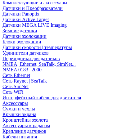
Комплектующие и аксессуары
Датчики и Преобразователи
Датчики Panoptix
Датчики Active Target
Датчики MEGA LIVE Imaging
Зимние датчики
Датчики эхолокации
Блоки эхолокации
Датчики скорости | температуры
Удлинители датчиков
Переходники для датчиков
NMEA, Ethernet, SeaTalk, SimNet...
NMEA 0183 | 2000
Сеть Ethernet
Сеть Raynet | SeaTalk
Сеть SimNet
Сеть WiFi
Интерфейсный кабель для двигателя
Аксессуары
Сумки и чехлы
Крышки экрана
Кронштейны эхолота
Аксессуары к радарам
Крепления датчиков
Кабели питания