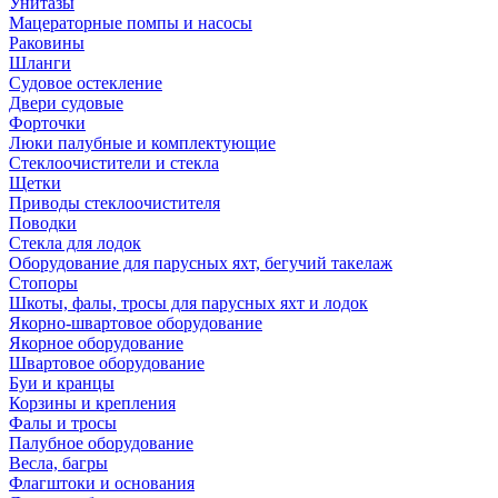
Унитазы
Мацераторные помпы и насосы
Раковины
Шланги
Судовое остекление
Двери судовые
Форточки
Люки палубные и комплектующие
Стеклоочистители и стекла
Щетки
Приводы стеклоочистителя
Поводки
Стекла для лодок
Оборудование для парусных яхт, бегучий такелаж
Стопоры
Шкоты, фалы, тросы для парусных яхт и лодок
Якорно-швартовое оборудование
Якорное оборудование
Швартовое оборудование
Буи и кранцы
Корзины и крепления
Фалы и тросы
Палубное оборудование
Весла, багры
Флагштоки и основания