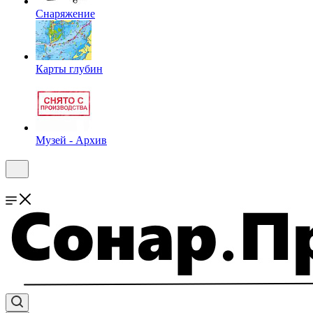
Снаряжение
Карты глубин
Музей - Архив