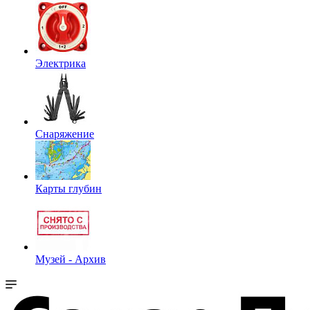
Электрика
Снаряжение
Карты глубин
Музей - Архив