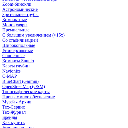
Zoom-бинокли
Астрономические
Зрительные трубы
Компактные
Монокуляры
Премиальные
С большим увеличением (>15x)
Со стабилизацией
Широкопольные
Универсальные
Солнечные
Компасы Suunto
Карты глубин
Navionics
C-MAP
BlueChart (Garmin)
OpenStreetMap (OSM)
Топографические карты
Программное обеспечение
Музей - Архив
Tex-Сервис
Тех-Журнал
Бренды
Как купить
Условия оплаты