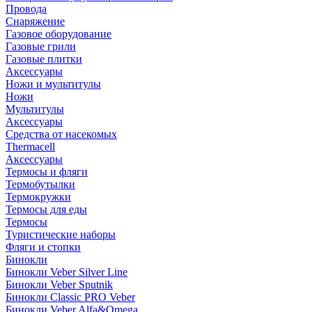
Провода
Снаряжение
Газовое оборудование
Газовые грили
Газовые плитки
Аксессуары
Ножи и мультитулы
Ножи
Мультитулы
Аксессуары
Средства от насекомых
Thermacell
Аксессуары
Термосы и фляги
Термобутылки
Термокружки
Термосы для еды
Термосы
Туристические наборы
Фляги и стопки
Бинокли
Бинокли Veber Silver Line
Бинокли Veber Sputnik
Бинокли Classic PRO Veber
Бинокли Veber Alfa&Omega