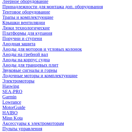
Леерное оборудование
Принадлежности для монтажа доп. оборудования
Тентовое оборудование
Трапы и комплектующие
Крышки вентиляции
Люки технологические
Платформы для купания
Поручни и ступени
Анодная защита
Аноды для моторов и угловых колонок
Аноды на гребной вал
Аноды на корпус судна
Аноды для транцевых плит
Звуковые сигналы и горны
Лодочные моторы и комплектующие
Электромоторы
Haswing
SEA-PRO
Garmin
Lowrance
MotorGuide
HAIBO
Minn Kota
Аксессуары к электромоторам
Пульты управления