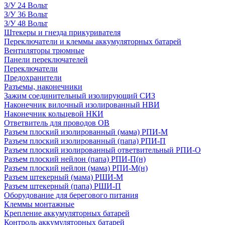
З/У 24 Вольт
З/У 36 Вольт
З/У 48 Вольт
Штекеры и гнезда прикуривателя
Переключатели и клеммы аккумуляторных батарей
Вентиляторы трюмные
Панели переключателей
Переключатели
Предохранители
Разъемы, наконечники
Зажим соединительный изолирующий СИЗ
Наконечник вилочный изолированный НВИ
Наконечник кольцевой НКИ
Ответвитель для проводов ОВ
Разъем плоский изолированный (мама) РПИ-М
Разъем плоский изолированный (папа) РПИ-П
Разъем плоский изолированный ответвительный РПИ-О
Разъем плоский нейлон (папа) РПИ-П(н)
Разъем плоский нейлон (мама) РПИ-М(н)
Разъем штекерный (мама) РШИ-М
Разъем штекерный (папа) РШИ-П
Оборудование для берегового питания
Клеммы монтажные
Крепление аккумуляторных батарей
Контроль аккумуляторных батарей