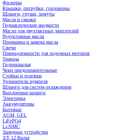
Фильтры
Крышки, патрубки, горловины
Шланги, груши, хомуты
Масла и смазки
Гидравлические жидкости
Масло для двухтактных двигателей
Редукторные масла
Промывка и замена масла
Свечи
Принадлежности для лодочных моторов
Транцы
Гидрокрылья
Чеки предохранительные
Стойки и тележки
Удлинители румпеля
Шланги для систем охлаждения
Выхлопные шланги
Электрика
Аккумуляторы
Бытовые
AGM, GEL
LiFePO4
Li-NMC
Зарядные устройства
З/У 12 Вольт