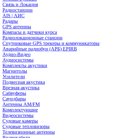
Связь и Локация
Радиостанции
AIS | АИС
Радары
GPS антенны
Компасы и датчики курса
Радиолокационные станции
Спутниковые GPS трекеры и коммуникаторы
Аварийные радиобуи (АРБ) EPIRB
Аудио-Видео
Аудиосистемы
Комплекты акустики
Магнитолы
Усилители
Подвесная акустика
Врезная акустика
Сабвуферы
Саундбары
Антенны AM/FM
Комплектующие
Видеосистемы
Судовые камеры
Cудовые тепловизоры
Телевизионные антенны
Видеокабели