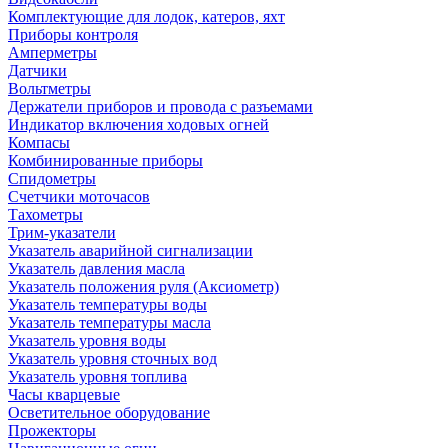
Комплектующие для лодок, катеров, яхт
Приборы контроля
Амперметры
Датчики
Вольтметры
Держатели приборов и провода с разъемами
Индикатор включения ходовых огней
Компасы
Комбинированные приборы
Спидометры
Счетчики моточасов
Тахометры
Трим-указатели
Указатель аварийной сигнализации
Указатель давления масла
Указатель положения руля (Аксиометр)
Указатель температуры воды
Указатель температуры масла
Указатель уровня воды
Указатель уровня сточных вод
Указатель уровня топлива
Часы кварцевые
Осветительное оборудование
Прожекторы