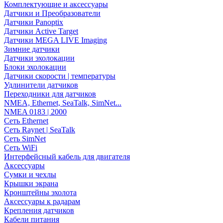
Комплектующие и аксессуары
Датчики и Преобразователи
Датчики Panoptix
Датчики Active Target
Датчики MEGA LIVE Imaging
Зимние датчики
Датчики эхолокации
Блоки эхолокации
Датчики скорости | температуры
Удлинители датчиков
Переходники для датчиков
NMEA, Ethernet, SeaTalk, SimNet...
NMEA 0183 | 2000
Сеть Ethernet
Сеть Raynet | SeaTalk
Сеть SimNet
Сеть WiFi
Интерфейсный кабель для двигателя
Аксессуары
Сумки и чехлы
Крышки экрана
Кронштейны эхолота
Аксессуары к радарам
Крепления датчиков
Кабели питания