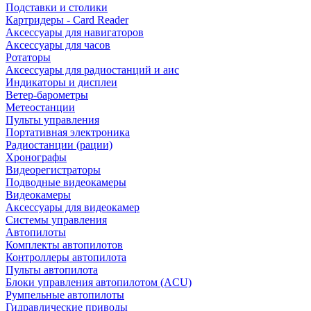
Подставки и столики
Картридеры - Card Reader
Аксессуары для навигаторов
Аксессуары для часов
Ротаторы
Аксессуары для радиостанций и аис
Индикаторы и дисплеи
Ветер-барометры
Метеостанции
Пульты управления
Портативная электроника
Радиостанции (рации)
Хронографы
Видеорегистраторы
Подводные видеокамеры
Видеокамеры
Аксессуары для видеокамер
Системы управления
Автопилоты
Комплекты автопилотов
Контроллеры автопилота
Пульты автопилота
Блоки управления автопилотом (ACU)
Румпельные автопилоты
Гидравлические приводы