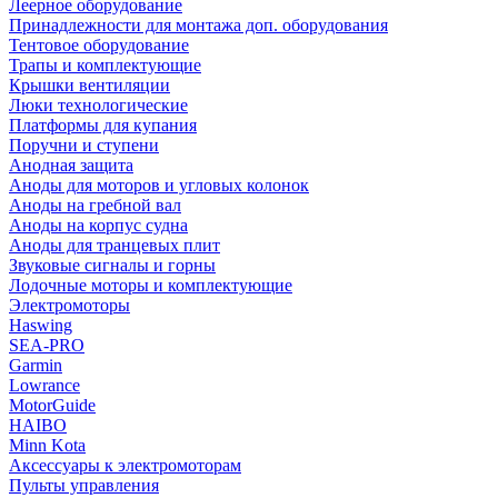
Леерное оборудование
Принадлежности для монтажа доп. оборудования
Тентовое оборудование
Трапы и комплектующие
Крышки вентиляции
Люки технологические
Платформы для купания
Поручни и ступени
Анодная защита
Аноды для моторов и угловых колонок
Аноды на гребной вал
Аноды на корпус судна
Аноды для транцевых плит
Звуковые сигналы и горны
Лодочные моторы и комплектующие
Электромоторы
Haswing
SEA-PRO
Garmin
Lowrance
MotorGuide
HAIBO
Minn Kota
Аксессуары к электромоторам
Пульты управления