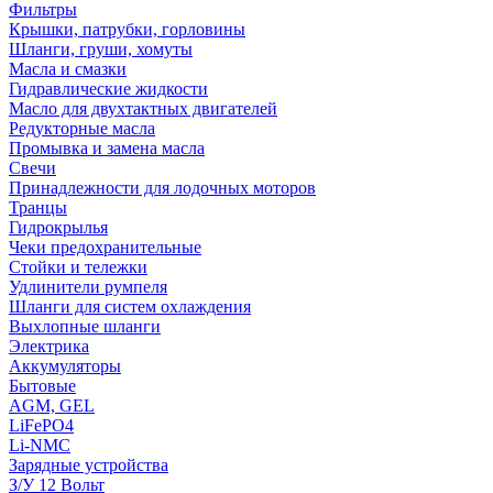
Фильтры
Крышки, патрубки, горловины
Шланги, груши, хомуты
Масла и смазки
Гидравлические жидкости
Масло для двухтактных двигателей
Редукторные масла
Промывка и замена масла
Свечи
Принадлежности для лодочных моторов
Транцы
Гидрокрылья
Чеки предохранительные
Стойки и тележки
Удлинители румпеля
Шланги для систем охлаждения
Выхлопные шланги
Электрика
Аккумуляторы
Бытовые
AGM, GEL
LiFePO4
Li-NMC
Зарядные устройства
З/У 12 Вольт