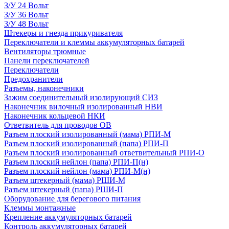
З/У 24 Вольт
З/У 36 Вольт
З/У 48 Вольт
Штекеры и гнезда прикуривателя
Переключатели и клеммы аккумуляторных батарей
Вентиляторы трюмные
Панели переключателей
Переключатели
Предохранители
Разъемы, наконечники
Зажим соединительный изолирующий СИЗ
Наконечник вилочный изолированный НВИ
Наконечник кольцевой НКИ
Ответвитель для проводов ОВ
Разъем плоский изолированный (мама) РПИ-М
Разъем плоский изолированный (папа) РПИ-П
Разъем плоский изолированный ответвительный РПИ-О
Разъем плоский нейлон (папа) РПИ-П(н)
Разъем плоский нейлон (мама) РПИ-М(н)
Разъем штекерный (мама) РШИ-М
Разъем штекерный (папа) РШИ-П
Оборудование для берегового питания
Клеммы монтажные
Крепление аккумуляторных батарей
Контроль аккумуляторных батарей