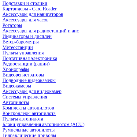
Подставки и столики
Картридеры - Card Reader
Аксессуары для навигаторов
Аксессуары для часов
Ротаторы
Аксессуары для радиостанций и аис
Индикаторы и дисплеи
Ветер-барометры
Метеостанции
Пульты управления
Портативная электроника
Радиостанции (рации)
Хронографы
Видеорегистраторы
Подводные видеокамеры
Видеокамеры
Аксессуары для видеокамер
Системы управления
Автопилоты
Комплекты автопилотов
Контроллеры автопилота
Пульты автопилота
Блоки управления автопилотом (ACU)
Румпельные автопилоты
Гидравлические приводы