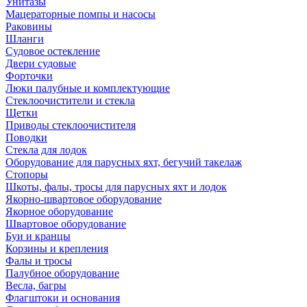
Унитазы
Мацераторные помпы и насосы
Раковины
Шланги
Судовое остекление
Двери судовые
Форточки
Люки палубные и комплектующие
Стеклоочистители и стекла
Щетки
Приводы стеклоочистителя
Поводки
Стекла для лодок
Оборудование для парусных яхт, бегучий такелаж
Стопоры
Шкоты, фалы, тросы для парусных яхт и лодок
Якорно-швартовое оборудование
Якорное оборудование
Швартовое оборудование
Буи и кранцы
Корзины и крепления
Фалы и тросы
Палубное оборудование
Весла, багры
Флагштоки и основания