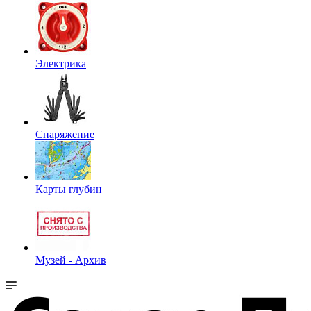
Электрика
Снаряжение
Карты глубин
Музей - Архив