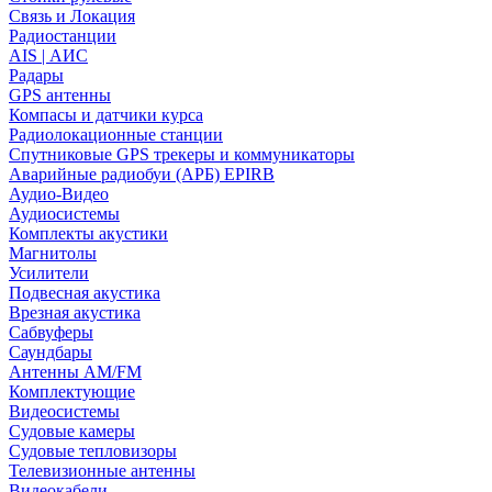
Связь и Локация
Радиостанции
AIS | АИС
Радары
GPS антенны
Компасы и датчики курса
Радиолокационные станции
Спутниковые GPS трекеры и коммуникаторы
Аварийные радиобуи (АРБ) EPIRB
Аудио-Видео
Аудиосистемы
Комплекты акустики
Магнитолы
Усилители
Подвесная акустика
Врезная акустика
Сабвуферы
Саундбары
Антенны AM/FM
Комплектующие
Видеосистемы
Судовые камеры
Cудовые тепловизоры
Телевизионные антенны
Видеокабели