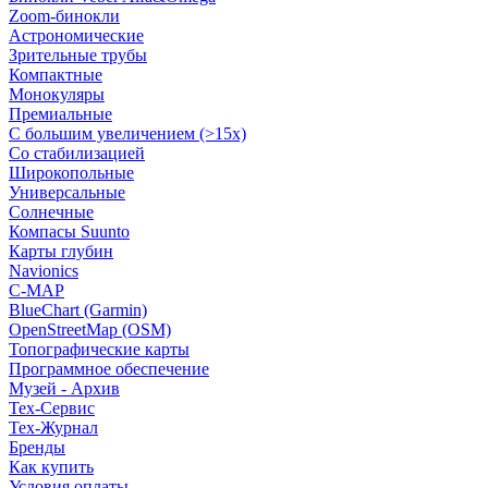
Zoom-бинокли
Астрономические
Зрительные трубы
Компактные
Монокуляры
Премиальные
С большим увеличением (>15x)
Со стабилизацией
Широкопольные
Универсальные
Солнечные
Компасы Suunto
Карты глубин
Navionics
C-MAP
BlueChart (Garmin)
OpenStreetMap (OSM)
Топографические карты
Программное обеспечение
Музей - Архив
Tex-Сервис
Тех-Журнал
Бренды
Как купить
Условия оплаты