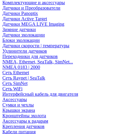
Комплектующие и аксессуары
Датчики и Преобразователи
Датчики Panoptix
Датчики Active Target
Датчики MEGA LIVE Imaging
Зимние датчики
Датчики эхолокации
Блоки эхолокации
Датчики скорости | температуры
Удлинители датчиков
Переходники для датчиков
NMEA, Ethernet, SeaTalk, SimNet...
NMEA 0183 | 2000
Сеть Ethernet
Сеть Raynet | SeaTalk
Сеть SimNet
Сеть WiFi
Интерфейсный кабель для двигателя
Аксессуары
Сумки и чехлы
Крышки экрана
Кронштейны эхолота
Аксессуары к радарам
Крепления датчиков
Кабели питания