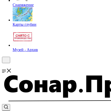
Снаряжение
Карты глубин
Музей - Архив