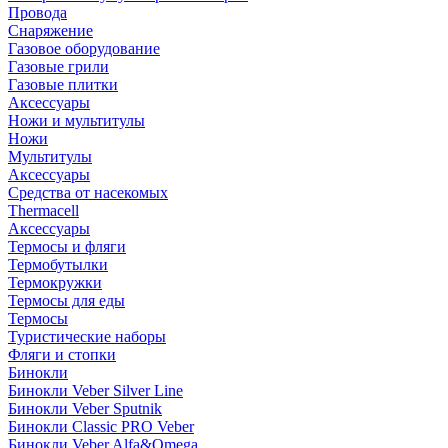
Провода
Снаряжение
Газовое оборудование
Газовые грили
Газовые плитки
Аксессуары
Ножи и мультитулы
Ножи
Мультитулы
Аксессуары
Средства от насекомых
Thermacell
Аксессуары
Термосы и фляги
Термобутылки
Термокружки
Термосы для еды
Термосы
Туристические наборы
Фляги и стопки
Бинокли
Бинокли Veber Silver Line
Бинокли Veber Sputnik
Бинокли Classic PRO Veber
Бинокли Veber Alfa&Omega