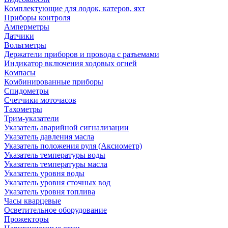
Комплектующие для лодок, катеров, яхт
Приборы контроля
Амперметры
Датчики
Вольтметры
Держатели приборов и провода с разъемами
Индикатор включения ходовых огней
Компасы
Комбинированные приборы
Спидометры
Счетчики моточасов
Тахометры
Трим-указатели
Указатель аварийной сигнализации
Указатель давления масла
Указатель положения руля (Аксиометр)
Указатель температуры воды
Указатель температуры масла
Указатель уровня воды
Указатель уровня сточных вод
Указатель уровня топлива
Часы кварцевые
Осветительное оборудование
Прожекторы