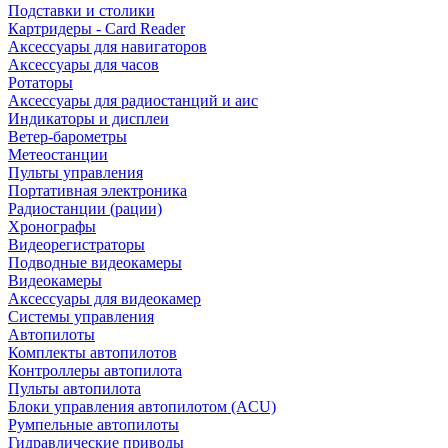
Подставки и столики
Картридеры - Card Reader
Аксессуары для навигаторов
Аксессуары для часов
Ротаторы
Аксессуары для радиостанций и аис
Индикаторы и дисплеи
Ветер-барометры
Метеостанции
Пульты управления
Портативная электроника
Радиостанции (рации)
Хронографы
Видеорегистраторы
Подводные видеокамеры
Видеокамеры
Аксессуары для видеокамер
Системы управления
Автопилоты
Комплекты автопилотов
Контроллеры автопилота
Пульты автопилота
Блоки управления автопилотом (ACU)
Румпельные автопилоты
Гидравлические приводы