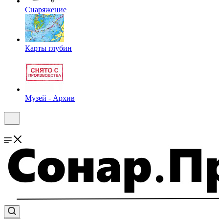
Снаряжение
Карты глубин
Музей - Архив