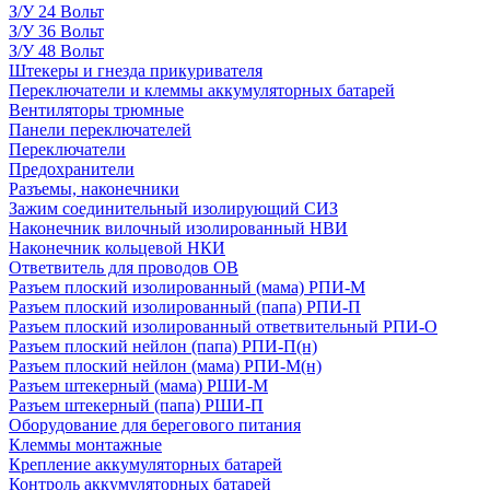
З/У 24 Вольт
З/У 36 Вольт
З/У 48 Вольт
Штекеры и гнезда прикуривателя
Переключатели и клеммы аккумуляторных батарей
Вентиляторы трюмные
Панели переключателей
Переключатели
Предохранители
Разъемы, наконечники
Зажим соединительный изолирующий СИЗ
Наконечник вилочный изолированный НВИ
Наконечник кольцевой НКИ
Ответвитель для проводов ОВ
Разъем плоский изолированный (мама) РПИ-М
Разъем плоский изолированный (папа) РПИ-П
Разъем плоский изолированный ответвительный РПИ-О
Разъем плоский нейлон (папа) РПИ-П(н)
Разъем плоский нейлон (мама) РПИ-М(н)
Разъем штекерный (мама) РШИ-М
Разъем штекерный (папа) РШИ-П
Оборудование для берегового питания
Клеммы монтажные
Крепление аккумуляторных батарей
Контроль аккумуляторных батарей