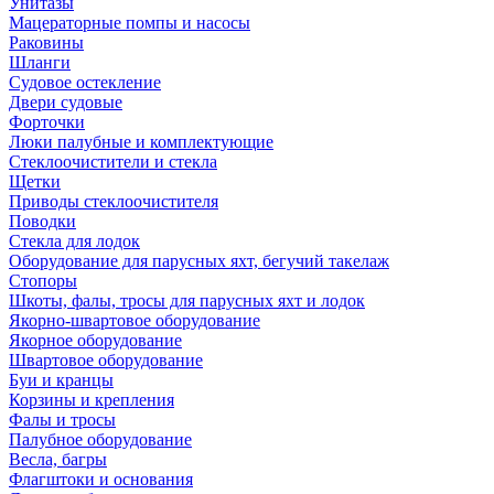
Унитазы
Мацераторные помпы и насосы
Раковины
Шланги
Судовое остекление
Двери судовые
Форточки
Люки палубные и комплектующие
Стеклоочистители и стекла
Щетки
Приводы стеклоочистителя
Поводки
Стекла для лодок
Оборудование для парусных яхт, бегучий такелаж
Стопоры
Шкоты, фалы, тросы для парусных яхт и лодок
Якорно-швартовое оборудование
Якорное оборудование
Швартовое оборудование
Буи и кранцы
Корзины и крепления
Фалы и тросы
Палубное оборудование
Весла, багры
Флагштоки и основания