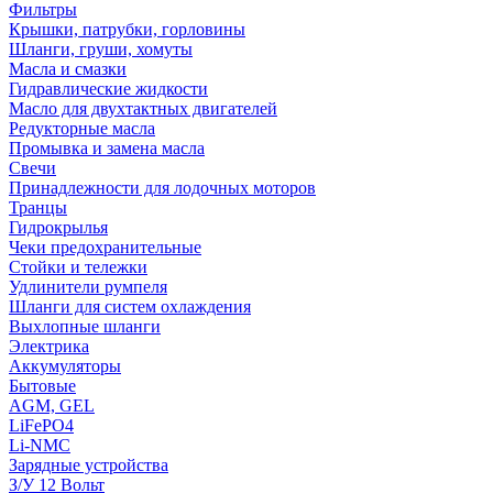
Фильтры
Крышки, патрубки, горловины
Шланги, груши, хомуты
Масла и смазки
Гидравлические жидкости
Масло для двухтактных двигателей
Редукторные масла
Промывка и замена масла
Свечи
Принадлежности для лодочных моторов
Транцы
Гидрокрылья
Чеки предохранительные
Стойки и тележки
Удлинители румпеля
Шланги для систем охлаждения
Выхлопные шланги
Электрика
Аккумуляторы
Бытовые
AGM, GEL
LiFePO4
Li-NMC
Зарядные устройства
З/У 12 Вольт