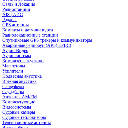
Связь и Локация
Радиостанции
AIS | АИС
Радары
GPS антенны
Компасы и датчики курса
Радиолокационные станции
Спутниковые GPS трекеры и коммуникаторы
Аварийные радиобуи (АРБ) EPIRB
Аудио-Видео
Аудиосистемы
Комплекты акустики
Магнитолы
Усилители
Подвесная акустика
Врезная акустика
Сабвуферы
Саундбары
Антенны AM/FM
Комплектующие
Видеосистемы
Судовые камеры
Cудовые тепловизоры
Телевизионные антенны
Видеокабели