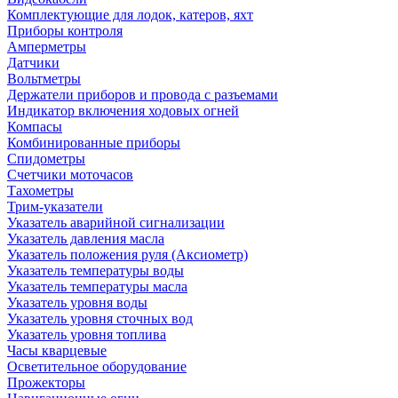
Комплектующие для лодок, катеров, яхт
Приборы контроля
Амперметры
Датчики
Вольтметры
Держатели приборов и провода с разъемами
Индикатор включения ходовых огней
Компасы
Комбинированные приборы
Спидометры
Счетчики моточасов
Тахометры
Трим-указатели
Указатель аварийной сигнализации
Указатель давления масла
Указатель положения руля (Аксиометр)
Указатель температуры воды
Указатель температуры масла
Указатель уровня воды
Указатель уровня сточных вод
Указатель уровня топлива
Часы кварцевые
Осветительное оборудование
Прожекторы