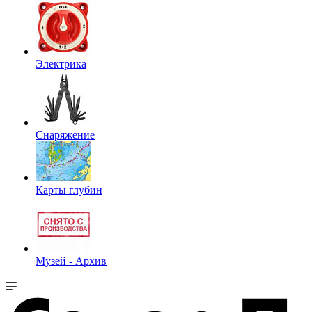
Электрика
Снаряжение
Карты глубин
Музей - Архив