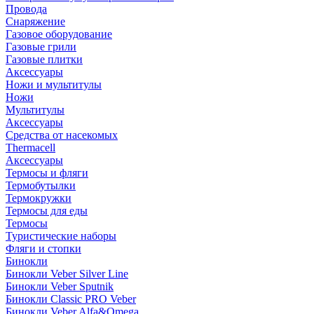
Провода
Снаряжение
Газовое оборудование
Газовые грили
Газовые плитки
Аксессуары
Ножи и мультитулы
Ножи
Мультитулы
Аксессуары
Средства от насекомых
Thermacell
Аксессуары
Термосы и фляги
Термобутылки
Термокружки
Термосы для еды
Термосы
Туристические наборы
Фляги и стопки
Бинокли
Бинокли Veber Silver Line
Бинокли Veber Sputnik
Бинокли Classic PRO Veber
Бинокли Veber Alfa&Omega