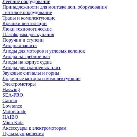
Леерное оборудование
Принадлежности для монтажа доп. оборудования
Тентовое оборудование
Трапы и комплектующие
Крышки вентиляции
Люки технологические
Платформы для купания
Поручни и ступени
Анодная защита
Аноды для моторов и угловых колонок
Аноды на гребной вал
Аноды на корпус судна
Аноды для транцевых плит
Звуковые сигналы и горны
Лодочные моторы и комплектующие
Электромоторы
Haswing
SEA-PRO
Garmin
Lowrance
MotorGuide
HAIBO
Minn Kota
Аксессуары к электромоторам
Пульты управления