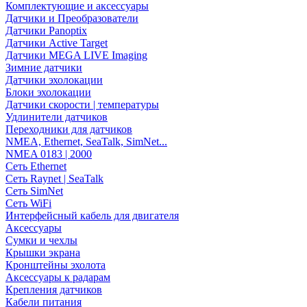
Комплектующие и аксессуары
Датчики и Преобразователи
Датчики Panoptix
Датчики Active Target
Датчики MEGA LIVE Imaging
Зимние датчики
Датчики эхолокации
Блоки эхолокации
Датчики скорости | температуры
Удлинители датчиков
Переходники для датчиков
NMEA, Ethernet, SeaTalk, SimNet...
NMEA 0183 | 2000
Сеть Ethernet
Сеть Raynet | SeaTalk
Сеть SimNet
Сеть WiFi
Интерфейсный кабель для двигателя
Аксессуары
Сумки и чехлы
Крышки экрана
Кронштейны эхолота
Аксессуары к радарам
Крепления датчиков
Кабели питания