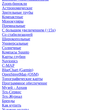
Zoom-бинокли
Астрономические
Зрительные трубы
Компактные
Монокуляры
Премиальные
С большим увеличением (>15x)
Со стабилизацией
Широкопольные
Универсальные
Солнечные
Компасы Suunto
Карты глубин
Navionics
C-MAP
BlueChart (Garmin)
OpenStreetMap (OSM)
Топографические карты
Программное обеспечение
Музей - Архив
Tex-Сервис
Тех-Журнал
Бренды
Как купить
Условия оплаты