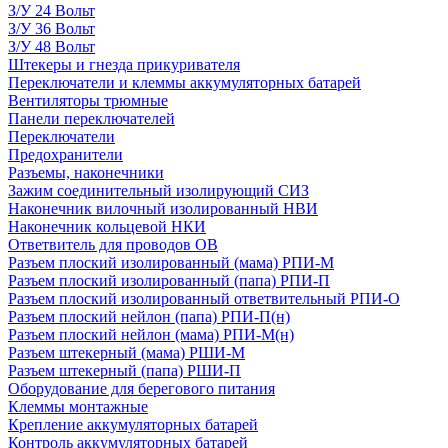
З/У 24 Вольт
З/У 36 Вольт
З/У 48 Вольт
Штекеры и гнезда прикуривателя
Переключатели и клеммы аккумуляторных батарей
Вентиляторы трюмные
Панели переключателей
Переключатели
Предохранители
Разъемы, наконечники
Зажим соединительный изолирующий СИЗ
Наконечник вилочный изолированный НВИ
Наконечник кольцевой НКИ
Ответвитель для проводов ОВ
Разъем плоский изолированный (мама) РПИ-М
Разъем плоский изолированный (папа) РПИ-П
Разъем плоский изолированный ответвительный РПИ-О
Разъем плоский нейлон (папа) РПИ-П(н)
Разъем плоский нейлон (мама) РПИ-М(н)
Разъем штекерный (мама) РШИ-М
Разъем штекерный (папа) РШИ-П
Оборудование для берегового питания
Клеммы монтажные
Крепление аккумуляторных батарей
Контроль аккумуляторных батарей