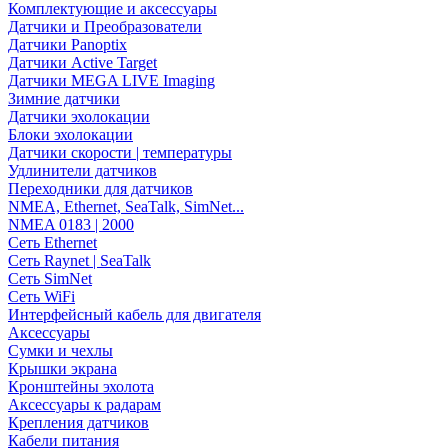
Комплектующие и аксессуары
Датчики и Преобразователи
Датчики Panoptix
Датчики Active Target
Датчики MEGA LIVE Imaging
Зимние датчики
Датчики эхолокации
Блоки эхолокации
Датчики скорости | температуры
Удлинители датчиков
Переходники для датчиков
NMEA, Ethernet, SeaTalk, SimNet...
NMEA 0183 | 2000
Сеть Ethernet
Сеть Raynet | SeaTalk
Сеть SimNet
Сеть WiFi
Интерфейсный кабель для двигателя
Аксессуары
Сумки и чехлы
Крышки экрана
Кронштейны эхолота
Аксессуары к радарам
Крепления датчиков
Кабели питания