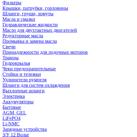
Фильтры
Крышки, патрубки, горловины
Шланги, груши, хомуты
Масла и смазки
Гидравлические жидкости
Масло для двухтактных двигателей
Редукторные масла
Промывка и замена масла
Свечи
Принадлежности для лодочных моторов
Транцы
Гидрокрылья
Чеки предохранительные
Стойки и тележки
Удлинители румпеля
Шланги для систем охлаждения
Выхлопные шланги
Электрика
Аккумуляторы
Бытовые
AGM, GEL
LiFePO4
Li-NMC
Зарядные устройства
З/У 12 Вольт