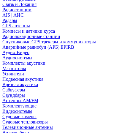
Связь и Локация
Радиостанции
AIS | АИС
Радары
GPS антенны
Компасы и датчики курса
Радиолокационные станции
Спутниковые GPS трекеры и коммуникаторы
Аварийные радиобуи (АРБ) EPIRB
Аудио-Видео
Аудиосистемы
Комплекты акустики
Магнитолы
Усилители
Подвесная акустика
Врезная акустика
Сабвуферы
Саундбары
Антенны AM/FM
Комплектующие
Видеосистемы
Судовые камеры
Cудовые тепловизоры
Телевизионные антенны
Видеокабели