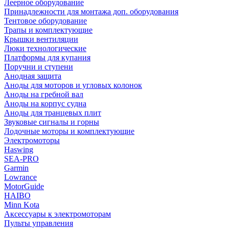
Леерное оборудование
Принадлежности для монтажа доп. оборудования
Тентовое оборудование
Трапы и комплектующие
Крышки вентиляции
Люки технологические
Платформы для купания
Поручни и ступени
Анодная защита
Аноды для моторов и угловых колонок
Аноды на гребной вал
Аноды на корпус судна
Аноды для транцевых плит
Звуковые сигналы и горны
Лодочные моторы и комплектующие
Электромоторы
Haswing
SEA-PRO
Garmin
Lowrance
MotorGuide
HAIBO
Minn Kota
Аксессуары к электромоторам
Пульты управления