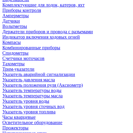
Комплектующие для лодок, катеров, яхт
Приборы контроля
Амперметры
Датчики
Вольтметры
Держатели приборов и провода с разъемами
Индикатор включения ходовых огней
Компасы
Комбинированные приборы
Спидометры
Счетчики моточасов
Тахометры
Трим-указатели
Указатель аварийной сигнализации
Указатель давления масла
Указатель положения руля (Аксиометр)
Указатель температуры воды
Указатель температуры масла
Указатель уровня воды
Указатель уровня сточных вод
Указатель уровня топлива
Часы кварцевые
Осветительное оборудование
Прожекторы