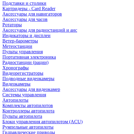
Подставки и столики
Картридеры - Card Reader
Аксессуары для навигаторов
Аксессуары для часов
Ротаторы
Аксессуары для радиостанций и аис
Индикаторы и дисплеи
Ветер-барометры
Метеостанции
Пульты управления
Портативная электроника
Радиостанции (рации)
Хронографы
Видеорегистраторы
Подводные видеокамеры
Видеокамеры
Аксессуары для видеокамер
Системы управления
Автопилоты
Комплекты автопилотов
Контроллеры автопилота
Пульты автопилота
Блоки управления автопилотом (ACU)
Румпельные автопилоты
Гидравлические приводы