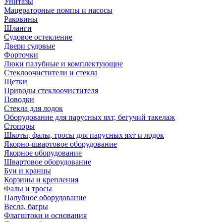
Унитазы
Мацераторные помпы и насосы
Раковины
Шланги
Судовое остекление
Двери судовые
Форточки
Люки палубные и комплектующие
Стеклоочистители и стекла
Щетки
Приводы стеклоочистителя
Поводки
Стекла для лодок
Оборудование для парусных яхт, бегучий такелаж
Стопоры
Шкоты, фалы, тросы для парусных яхт и лодок
Якорно-швартовое оборудование
Якорное оборудование
Швартовое оборудование
Буи и кранцы
Корзины и крепления
Фалы и тросы
Палубное оборудование
Весла, багры
Флагштоки и основания