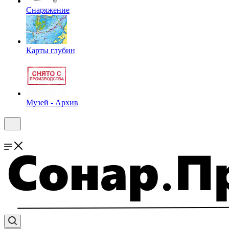
Снаряжение
Карты глубин
Музей - Архив