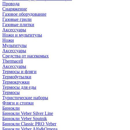
Провода
Снаряжение
Газовое оборудование
Газовые грили
Газовые плитки
Аксессуары
Ножи и мультитулы
Ножи
Мультитулы
Аксессуары
Средства от насекомых
Thermacell
Аксессуары
Термосы и фляги
Термобутылки
Термокружки
Термосы для еды
Термосы
Туристические наборы
Фляги и стопки
Бинокли
Бинокли Veber Silver Line
Бинокли Veber Sputnik
Бинокли Classic PRO Veber
Бинокли Veber Alfa&Omega