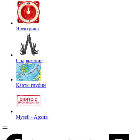
Электрика
Снаряжение
Карты глубин
Музей - Архив