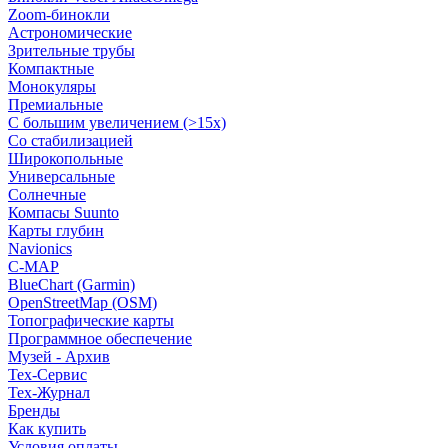
Zoom-бинокли
Астрономические
Зрительные трубы
Компактные
Монокуляры
Премиальные
С большим увеличением (>15x)
Со стабилизацией
Широкопольные
Универсальные
Солнечные
Компасы Suunto
Карты глубин
Navionics
C-MAP
BlueChart (Garmin)
OpenStreetMap (OSM)
Топографические карты
Программное обеспечение
Музей - Архив
Tex-Сервис
Тех-Журнал
Бренды
Как купить
Условия оплаты