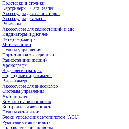
Подставки и столики
Картридеры - Card Reader
Аксессуары для навигаторов
Аксессуары для часов
Ротаторы
Аксессуары для радиостанций и аис
Индикаторы и дисплеи
Ветер-барометры
Метеостанции
Пульты управления
Портативная электроника
Радиостанции (рации)
Хронографы
Видеорегистраторы
Подводные видеокамеры
Видеокамеры
Аксессуары для видеокамер
Системы управления
Автопилоты
Комплекты автопилотов
Контроллеры автопилота
Пульты автопилота
Блоки управления автопилотом (ACU)
Румпельные автопилоты
Гидравлические приводы