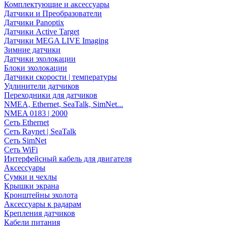
Комплектующие и аксессуары
Датчики и Преобразователи
Датчики Panoptix
Датчики Active Target
Датчики MEGA LIVE Imaging
Зимние датчики
Датчики эхолокации
Блоки эхолокации
Датчики скорости | температуры
Удлинители датчиков
Переходники для датчиков
NMEA, Ethernet, SeaTalk, SimNet...
NMEA 0183 | 2000
Сеть Ethernet
Сеть Raynet | SeaTalk
Сеть SimNet
Сеть WiFi
Интерфейсный кабель для двигателя
Аксессуары
Сумки и чехлы
Крышки экрана
Кронштейны эхолота
Аксессуары к радарам
Крепления датчиков
Кабели питания