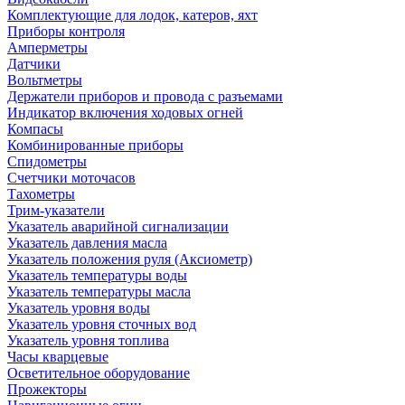
Комплектующие для лодок, катеров, яхт
Приборы контроля
Амперметры
Датчики
Вольтметры
Держатели приборов и провода с разъемами
Индикатор включения ходовых огней
Компасы
Комбинированные приборы
Спидометры
Счетчики моточасов
Тахометры
Трим-указатели
Указатель аварийной сигнализации
Указатель давления масла
Указатель положения руля (Аксиометр)
Указатель температуры воды
Указатель температуры масла
Указатель уровня воды
Указатель уровня сточных вод
Указатель уровня топлива
Часы кварцевые
Осветительное оборудование
Прожекторы