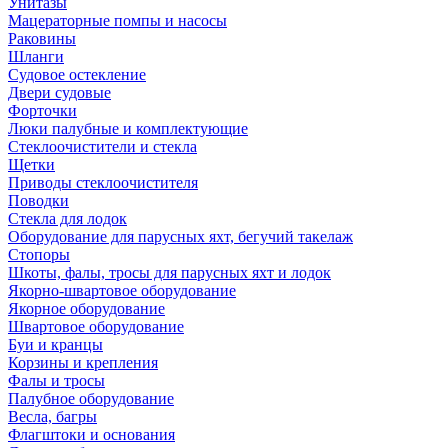
Унитазы
Мацераторные помпы и насосы
Раковины
Шланги
Судовое остекление
Двери судовые
Форточки
Люки палубные и комплектующие
Стеклоочистители и стекла
Щетки
Приводы стеклоочистителя
Поводки
Стекла для лодок
Оборудование для парусных яхт, бегучий такелаж
Стопоры
Шкоты, фалы, тросы для парусных яхт и лодок
Якорно-швартовое оборудование
Якорное оборудование
Швартовое оборудование
Буи и кранцы
Корзины и крепления
Фалы и тросы
Палубное оборудование
Весла, багры
Флагштоки и основания