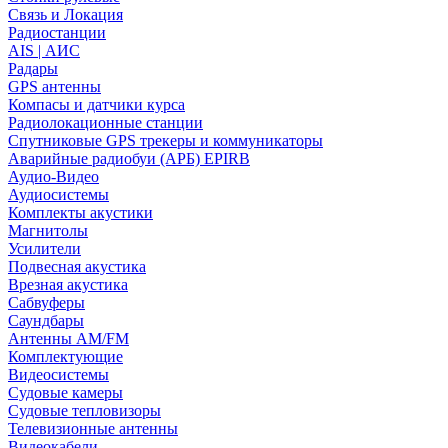
Связь и Локация
Радиостанции
AIS | АИС
Радары
GPS антенны
Компасы и датчики курса
Радиолокационные станции
Спутниковые GPS трекеры и коммуникаторы
Аварийные радиобуи (АРБ) EPIRB
Аудио-Видео
Аудиосистемы
Комплекты акустики
Магнитолы
Усилители
Подвесная акустика
Врезная акустика
Сабвуферы
Саундбары
Антенны AM/FM
Комплектующие
Видеосистемы
Судовые камеры
Cудовые тепловизоры
Телевизионные антенны
Видеокабели