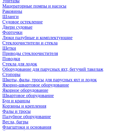
Унитазы
Мацераторные помпы и насосы
Раковины
Шланги
Судовое остекление
Двери судовые
Форточки
Люки палубные и комплектующие
Стеклоочистители и стекла
Щетки
Приводы стеклоочистителя
Поводки
Стекла для лодок
Оборудование для парусных яхт, бегучий такелаж
Стопоры
Шкоты, фалы, тросы для парусных яхт и лодок
Якорно-швартовое оборудование
Якорное оборудование
Швартовое оборудование
Буи и кранцы
Корзины и крепления
Фалы и тросы
Палубное оборудование
Весла, багры
Флагштоки и основания