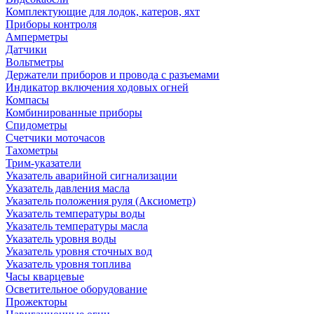
Комплектующие для лодок, катеров, яхт
Приборы контроля
Амперметры
Датчики
Вольтметры
Держатели приборов и провода с разъемами
Индикатор включения ходовых огней
Компасы
Комбинированные приборы
Спидометры
Счетчики моточасов
Тахометры
Трим-указатели
Указатель аварийной сигнализации
Указатель давления масла
Указатель положения руля (Аксиометр)
Указатель температуры воды
Указатель температуры масла
Указатель уровня воды
Указатель уровня сточных вод
Указатель уровня топлива
Часы кварцевые
Осветительное оборудование
Прожекторы