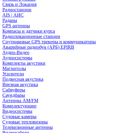
Связь и Локация
Радиостанции
AIS | АИС
Радары
GPS антенны
Компасы и датчики курса
Радиолокационные станции
Спутниковые GPS трекеры и коммуникаторы
Аварийные радиобуи (АРБ) EPIRB
Аудио-Видео
Аудиосистемы
Комплекты акустики
Магнитолы
Усилители
Подвесная акустика
Врезная акустика
Сабвуферы
Саундбары
Антенны AM/FM
Комплектующие
Видеосистемы
Судовые камеры
Cудовые тепловизоры
Телевизионные антенны
Видеокабели