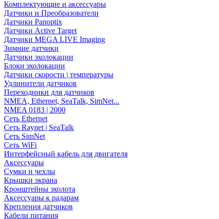
Комплектующие и аксессуары
Датчики и Преобразователи
Датчики Panoptix
Датчики Active Target
Датчики MEGA LIVE Imaging
Зимние датчики
Датчики эхолокации
Блоки эхолокации
Датчики скорости | температуры
Удлинители датчиков
Переходники для датчиков
NMEA, Ethernet, SeaTalk, SimNet...
NMEA 0183 | 2000
Сеть Ethernet
Сеть Raynet | SeaTalk
Сеть SimNet
Сеть WiFi
Интерфейсный кабель для двигателя
Аксессуары
Сумки и чехлы
Крышки экрана
Кронштейны эхолота
Аксессуары к радарам
Крепления датчиков
Кабели питания