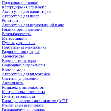
Подставки и столики
Картридеры - Card Reader
Аксессуары для навигаторов
Аксессуары для часов
Ротаторы
Аксессуары для радиостанций и аис
Индикаторы и дисплеи
Ветер-барометры
Метеостанции
Пульты управления
Портативная электроника
Радиостанции (рации)
Хронографы
Видеорегистраторы
Подводные видеокамеры
Видеокамеры
Аксессуары для видеокамер
Системы управления
Автопилоты
Комплекты автопилотов
Контроллеры автопилота
Пульты автопилота
Блоки управления автопилотом (ACU)
Румпельные автопилоты
Гидравлические приводы