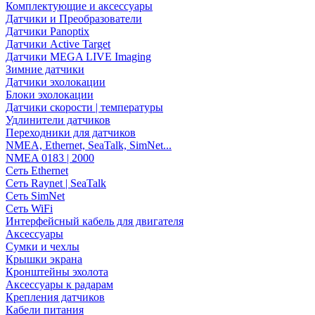
Комплектующие и аксессуары
Датчики и Преобразователи
Датчики Panoptix
Датчики Active Target
Датчики MEGA LIVE Imaging
Зимние датчики
Датчики эхолокации
Блоки эхолокации
Датчики скорости | температуры
Удлинители датчиков
Переходники для датчиков
NMEA, Ethernet, SeaTalk, SimNet...
NMEA 0183 | 2000
Сеть Ethernet
Сеть Raynet | SeaTalk
Сеть SimNet
Сеть WiFi
Интерфейсный кабель для двигателя
Аксессуары
Сумки и чехлы
Крышки экрана
Кронштейны эхолота
Аксессуары к радарам
Крепления датчиков
Кабели питания