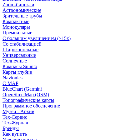
Zoom-бинокли
Астрономические
Зрительные трубы
Компактные
Монокуляры
Премиальные
С большим увеличением (>15x)
Со стабилизацией
Широкопольные
Универсальные
Солнечные
Компасы Suunto
Карты глубин
Navionics
C-MAP
BlueChart (Garmin)
OpenStreetMap (OSM)
Топографические карты
Программное обеспечение
Музей - Архив
Tex-Сервис
Тех-Журнал
Бренды
Как купить
Условия оплаты