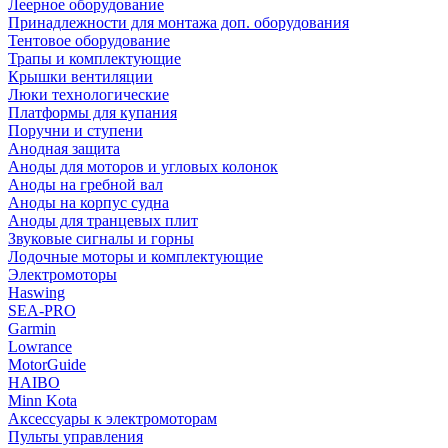
Леерное оборудование
Принадлежности для монтажа доп. оборудования
Тентовое оборудование
Трапы и комплектующие
Крышки вентиляции
Люки технологические
Платформы для купания
Поручни и ступени
Анодная защита
Аноды для моторов и угловых колонок
Аноды на гребной вал
Аноды на корпус судна
Аноды для транцевых плит
Звуковые сигналы и горны
Лодочные моторы и комплектующие
Электромоторы
Haswing
SEA-PRO
Garmin
Lowrance
MotorGuide
HAIBO
Minn Kota
Аксессуары к электромоторам
Пульты управления