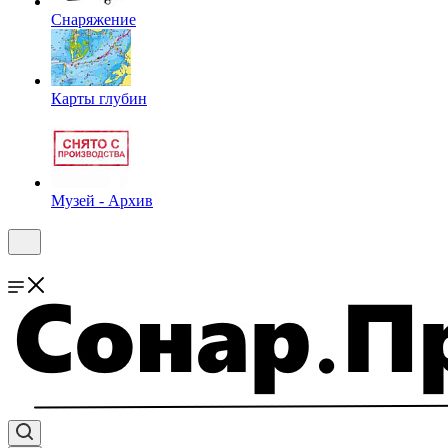
Снаряжение
Карты глубин
Музей - Архив