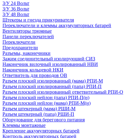
З/У 24 Вольт
З/У 36 Вольт
З/У 48 Вольт
Штекеры и гнезда прикуривателя
Переключатели и клеммы аккумуляторных батарей
Вентиляторы трюмные
Панели переключателей
Переключатели
Предохранители
Разъемы, наконечники
Зажим соединительный изолирующий СИЗ
Наконечник вилочный изолированный НВИ
Наконечник кольцевой НКИ
Ответвитель для проводов ОВ
Разъем плоский изолированный (мама) РПИ-М
Разъем плоский изолированный (папа) РПИ-П
Разъем плоский изолированный ответвительный РПИ-О
Разъем плоский нейлон (папа) РПИ-П(н)
Разъем плоский нейлон (мама) РПИ-М(н)
Разъем штекерный (мама) РШИ-М
Разъем штекерный (папа) РШИ-П
Оборудование для берегового питания
Клеммы монтажные
Крепление аккумуляторных батарей
Контроль аккумуляторных батарей