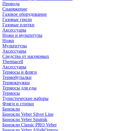
Провода
Снаряжение
Газовое оборудование
Газовые грили
Газовые плитки
Аксессуары
Ножи и мультитулы
Ножи
Мультитулы
Аксессуары
Средства от насекомых
Thermacell
Аксессуары
Термосы и фляги
Термобутылки
Термокружки
Термосы для еды
Термосы
Туристические наборы
Фляги и стопки
Бинокли
Бинокли Veber Silver Line
Бинокли Veber Sputnik
Бинокли Classic PRO Veber
Бинокли Veber Alfa&Omega