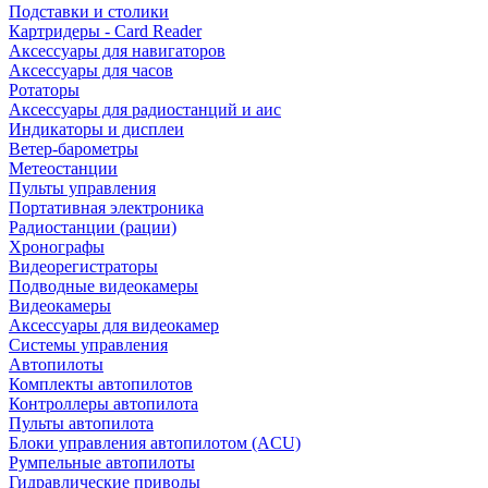
Подставки и столики
Картридеры - Card Reader
Аксессуары для навигаторов
Аксессуары для часов
Ротаторы
Аксессуары для радиостанций и аис
Индикаторы и дисплеи
Ветер-барометры
Метеостанции
Пульты управления
Портативная электроника
Радиостанции (рации)
Хронографы
Видеорегистраторы
Подводные видеокамеры
Видеокамеры
Аксессуары для видеокамер
Системы управления
Автопилоты
Комплекты автопилотов
Контроллеры автопилота
Пульты автопилота
Блоки управления автопилотом (ACU)
Румпельные автопилоты
Гидравлические приводы