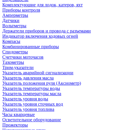
Комплектующие для лодок, катеров, яхт
Приборы контроля
Амперметры
Датчики
Вольтметры
Держатели приборов и провода с разъемами
Индикатор включения ходовых огней
Компасы
Комбинированные приборы
Спидометры
Счетчики моточасов
Тахометры
Трим-указатели
Указатель аварийной сигнализации
Указатель давления масла
Указатель положения руля (Аксиометр)
Указатель температуры воды
Указатель температуры масла
Указатель уровня воды
Указатель уровня сточных вод
Указатель уровня топлива
Часы кварцевые
Осветительное оборудование
Прожекторы