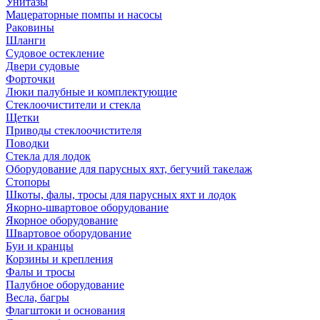
Унитазы
Мацераторные помпы и насосы
Раковины
Шланги
Судовое остекление
Двери судовые
Форточки
Люки палубные и комплектующие
Стеклоочистители и стекла
Щетки
Приводы стеклоочистителя
Поводки
Стекла для лодок
Оборудование для парусных яхт, бегучий такелаж
Стопоры
Шкоты, фалы, тросы для парусных яхт и лодок
Якорно-швартовое оборудование
Якорное оборудование
Швартовое оборудование
Буи и кранцы
Корзины и крепления
Фалы и тросы
Палубное оборудование
Весла, багры
Флагштоки и основания