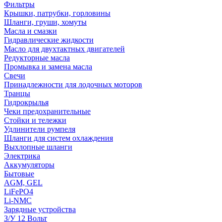
Фильтры
Крышки, патрубки, горловины
Шланги, груши, хомуты
Масла и смазки
Гидравлические жидкости
Масло для двухтактных двигателей
Редукторные масла
Промывка и замена масла
Свечи
Принадлежности для лодочных моторов
Транцы
Гидрокрылья
Чеки предохранительные
Стойки и тележки
Удлинители румпеля
Шланги для систем охлаждения
Выхлопные шланги
Электрика
Аккумуляторы
Бытовые
AGM, GEL
LiFePO4
Li-NMC
Зарядные устройства
З/У 12 Вольт