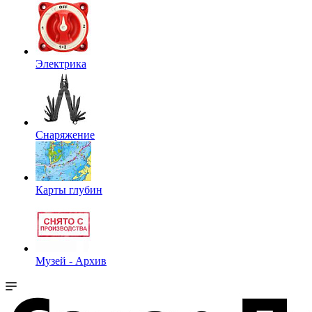
Электрика
Снаряжение
Карты глубин
Музей - Архив