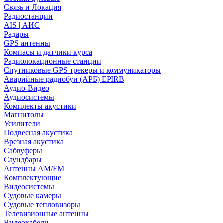
Связь и Локация
Радиостанции
AIS | АИС
Радары
GPS антенны
Компасы и датчики курса
Радиолокационные станции
Спутниковые GPS трекеры и коммуникаторы
Аварийные радиобуи (АРБ) EPIRB
Аудио-Видео
Аудиосистемы
Комплекты акустики
Магнитолы
Усилители
Подвесная акустика
Врезная акустика
Сабвуферы
Саундбары
Антенны AM/FM
Комплектующие
Видеосистемы
Судовые камеры
Cудовые тепловизоры
Телевизионные антенны
Видеокабели