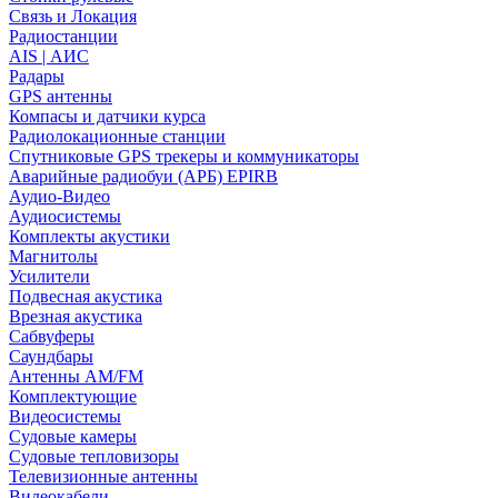
Связь и Локация
Радиостанции
AIS | АИС
Радары
GPS антенны
Компасы и датчики курса
Радиолокационные станции
Спутниковые GPS трекеры и коммуникаторы
Аварийные радиобуи (АРБ) EPIRB
Аудио-Видео
Аудиосистемы
Комплекты акустики
Магнитолы
Усилители
Подвесная акустика
Врезная акустика
Сабвуферы
Саундбары
Антенны AM/FM
Комплектующие
Видеосистемы
Судовые камеры
Cудовые тепловизоры
Телевизионные антенны
Видеокабели