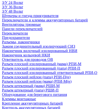
З/У 24 Вольт
З/У 36 Вольт
З/У 48 Вольт
Штекеры и гнезда прикуривателя
Переключатели и клеммы аккумуляторных батарей
Вентиляторы трюмные
Панели переключателей
Переключатели
Предохранители
Разъемы, наконечники
Зажим соединительный изолирующий СИЗ
Наконечник вилочный изолированный НВИ
Наконечник кольцевой НКИ
Ответвитель для проводов ОВ
Разъем плоский изолированный (мама) РПИ-М
Разъем плоский изолированный (папа) РПИ-П
Разъем плоский изолированный ответвительный РПИ-О
Разъем плоский нейлон (папа) РПИ-П(н)
Разъем плоский нейлон (мама) РПИ-М(н)
Разъем штекерный (мама) РШИ-М
Разъем штекерный (папа) РШИ-П
Оборудование для берегового питания
Клеммы монтажные
Крепление аккумуляторных батарей
Контроль аккумуляторных батарей