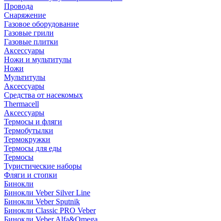
Провода
Снаряжение
Газовое оборудование
Газовые грили
Газовые плитки
Аксессуары
Ножи и мультитулы
Ножи
Мультитулы
Аксессуары
Средства от насекомых
Thermacell
Аксессуары
Термосы и фляги
Термобутылки
Термокружки
Термосы для еды
Термосы
Туристические наборы
Фляги и стопки
Бинокли
Бинокли Veber Silver Line
Бинокли Veber Sputnik
Бинокли Classic PRO Veber
Бинокли Veber Alfa&Omega