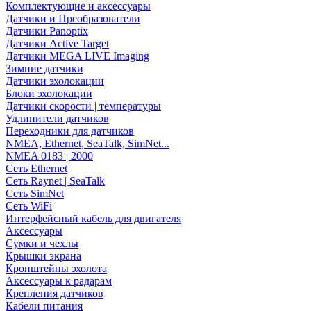
Комплектующие и аксессуары
Датчики и Преобразователи
Датчики Panoptix
Датчики Active Target
Датчики MEGA LIVE Imaging
Зимние датчики
Датчики эхолокации
Блоки эхолокации
Датчики скорости | температуры
Удлинители датчиков
Переходники для датчиков
NMEA, Ethernet, SeaTalk, SimNet...
NMEA 0183 | 2000
Сеть Ethernet
Сеть Raynet | SeaTalk
Сеть SimNet
Сеть WiFi
Интерфейсный кабель для двигателя
Аксессуары
Сумки и чехлы
Крышки экрана
Кронштейны эхолота
Аксессуары к радарам
Крепления датчиков
Кабели питания