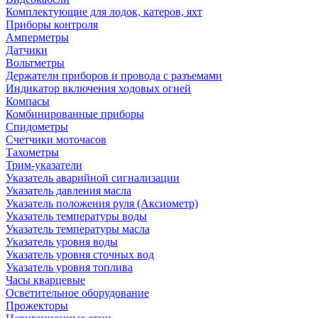
Комплектующие для лодок, катеров, яхт
Приборы контроля
Амперметры
Датчики
Вольтметры
Держатели приборов и провода с разъемами
Индикатор включения ходовых огней
Компасы
Комбинированные приборы
Спидометры
Счетчики моточасов
Тахометры
Трим-указатели
Указатель аварийной сигнализации
Указатель давления масла
Указатель положения руля (Аксиометр)
Указатель температуры воды
Указатель температуры масла
Указатель уровня воды
Указатель уровня сточных вод
Указатель уровня топлива
Часы кварцевые
Осветительное оборудование
Прожекторы