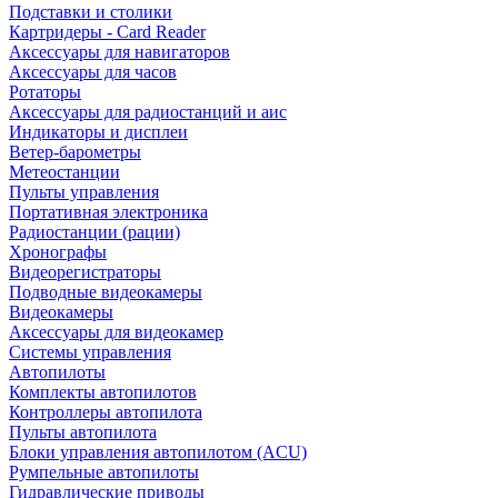
Подставки и столики
Картридеры - Card Reader
Аксессуары для навигаторов
Аксессуары для часов
Ротаторы
Аксессуары для радиостанций и аис
Индикаторы и дисплеи
Ветер-барометры
Метеостанции
Пульты управления
Портативная электроника
Радиостанции (рации)
Хронографы
Видеорегистраторы
Подводные видеокамеры
Видеокамеры
Аксессуары для видеокамер
Системы управления
Автопилоты
Комплекты автопилотов
Контроллеры автопилота
Пульты автопилота
Блоки управления автопилотом (ACU)
Румпельные автопилоты
Гидравлические приводы