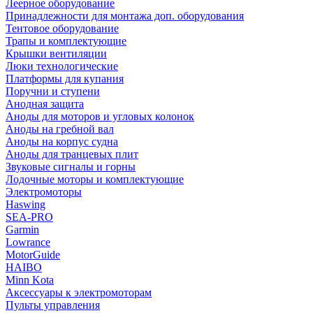
Леерное оборудование
Принадлежности для монтажа доп. оборудования
Тентовое оборудование
Трапы и комплектующие
Крышки вентиляции
Люки технологические
Платформы для купания
Поручни и ступени
Анодная защита
Аноды для моторов и угловых колонок
Аноды на гребной вал
Аноды на корпус судна
Аноды для транцевых плит
Звуковые сигналы и горны
Лодочные моторы и комплектующие
Электромоторы
Haswing
SEA-PRO
Garmin
Lowrance
MotorGuide
HAIBO
Minn Kota
Аксессуары к электромоторам
Пульты управления