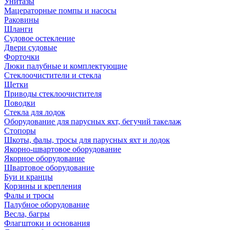
Унитазы
Мацераторные помпы и насосы
Раковины
Шланги
Судовое остекление
Двери судовые
Форточки
Люки палубные и комплектующие
Стеклоочистители и стекла
Щетки
Приводы стеклоочистителя
Поводки
Стекла для лодок
Оборудование для парусных яхт, бегучий такелаж
Стопоры
Шкоты, фалы, тросы для парусных яхт и лодок
Якорно-швартовое оборудование
Якорное оборудование
Швартовое оборудование
Буи и кранцы
Корзины и крепления
Фалы и тросы
Палубное оборудование
Весла, багры
Флагштоки и основания