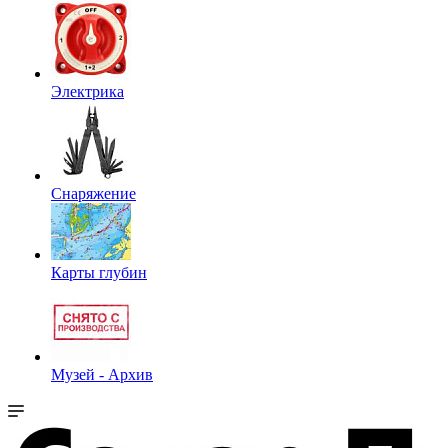
Электрика
Снаряжение
Карты глубин
Музей - Архив