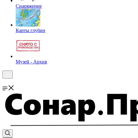
Снаряжение
Карты глубин
Музей - Архив