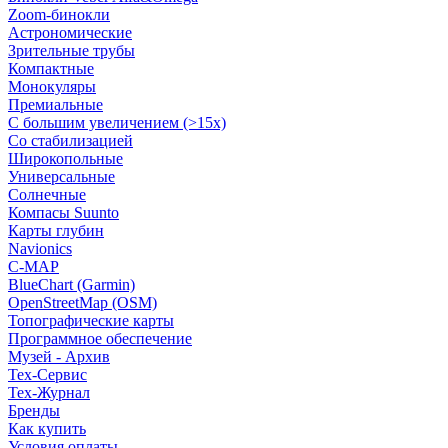
Zoom-бинокли
Астрономические
Зрительные трубы
Компактные
Монокуляры
Премиальные
С большим увеличением (>15x)
Со стабилизацией
Широкопольные
Универсальные
Солнечные
Компасы Suunto
Карты глубин
Navionics
C-MAP
BlueChart (Garmin)
OpenStreetMap (OSM)
Топографические карты
Программное обеспечение
Музей - Архив
Tex-Сервис
Тех-Журнал
Бренды
Как купить
Условия оплаты