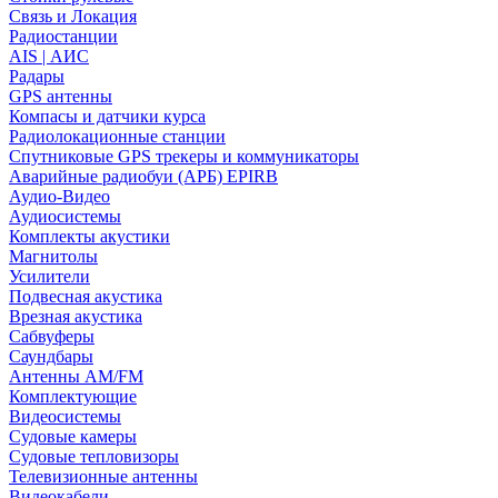
Связь и Локация
Радиостанции
AIS | АИС
Радары
GPS антенны
Компасы и датчики курса
Радиолокационные станции
Спутниковые GPS трекеры и коммуникаторы
Аварийные радиобуи (АРБ) EPIRB
Аудио-Видео
Аудиосистемы
Комплекты акустики
Магнитолы
Усилители
Подвесная акустика
Врезная акустика
Сабвуферы
Саундбары
Антенны AM/FM
Комплектующие
Видеосистемы
Судовые камеры
Cудовые тепловизоры
Телевизионные антенны
Видеокабели