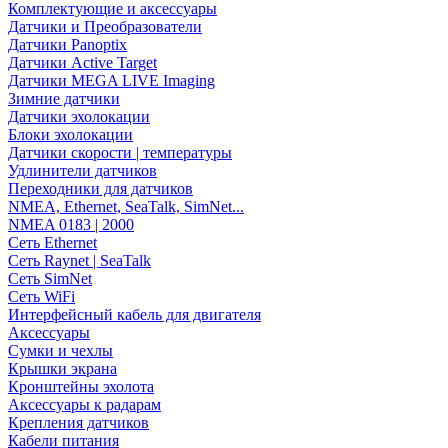
Комплектующие и аксессуары
Датчики и Преобразователи
Датчики Panoptix
Датчики Active Target
Датчики MEGA LIVE Imaging
Зимние датчики
Датчики эхолокации
Блоки эхолокации
Датчики скорости | температуры
Удлинители датчиков
Переходники для датчиков
NMEA, Ethernet, SeaTalk, SimNet...
NMEA 0183 | 2000
Сеть Ethernet
Сеть Raynet | SeaTalk
Сеть SimNet
Сеть WiFi
Интерфейсный кабель для двигателя
Аксессуары
Сумки и чехлы
Крышки экрана
Кронштейны эхолота
Аксессуары к радарам
Крепления датчиков
Кабели питания