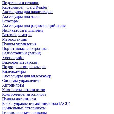
Подставки и столики
Картридеры - Card Reader
Аксессуары для навигаторов
Аксессуары для часов
Ротаторы
Аксессуары для радиостанций и аис
Индикаторы и дисплеи
Ветер-барометры
Метеостанции
Пульты управления
Портативная электроника
Радиостанции (рации)
Хронографы
Видеорегистраторы
Подводные видеокамеры
Видеокамеры
Аксессуары для видеокамер
Системы управления
Автопилоты
Комплекты автопилотов
Контроллеры автопилота
Пульты автопилота
Блоки управления автопилотом (ACU)
Румпельные автопилоты
Гидравлические приводы