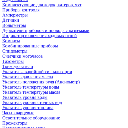
Комплектующие для лодок, катеров, яхт
Приборы контроля
Амперметры
Датчики
Вольтметры
Держатели приборов и провода с разъемами
Индикатор включения ходовых огней
Компасы
Комбинированные приборы
Спидометры
Счетчики моточасов
Тахометры
Трим-указатели
Указатель аварийной сигнализации
Указатель давления масла
Указатель положения руля (Аксиометр)
Указатель температуры воды
Указатель температуры масла
Указатель уровня воды
Указатель уровня сточных вод
Указатель уровня топлива
Часы кварцевые
Осветительное оборудование
Прожекторы