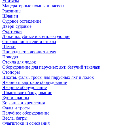
Унитазы
Мацераторные помпы и насосы
Раковины
Шланги
Судовое остекление
Двери судовые
Форточки
Люки палубные и комплектующие
Стеклоочистители и стекла
Щетки
Приводы стеклоочистителя
Поводки
Стекла для лодок
Оборудование для парусных яхт, бегучий такелаж
Стопоры
Шкоты, фалы, тросы для парусных яхт и лодок
Якорно-швартовое оборудование
Якорное оборудование
Швартовое оборудование
Буи и кранцы
Корзины и крепления
Фалы и тросы
Палубное оборудование
Весла, багры
Флагштоки и основания