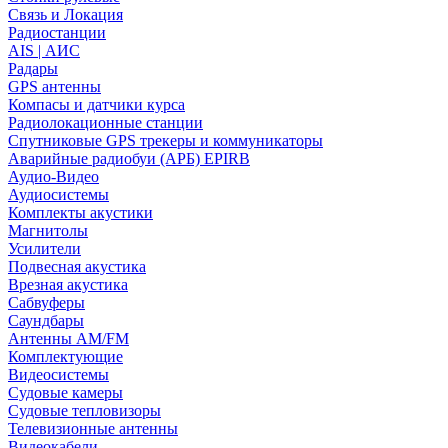
Связь и Локация
Радиостанции
AIS | АИС
Радары
GPS антенны
Компасы и датчики курса
Радиолокационные станции
Спутниковые GPS трекеры и коммуникаторы
Аварийные радиобуи (АРБ) EPIRB
Аудио-Видео
Аудиосистемы
Комплекты акустики
Магнитолы
Усилители
Подвесная акустика
Врезная акустика
Сабвуферы
Саундбары
Антенны AM/FM
Комплектующие
Видеосистемы
Судовые камеры
Cудовые тепловизоры
Телевизионные антенны
Видеокабели