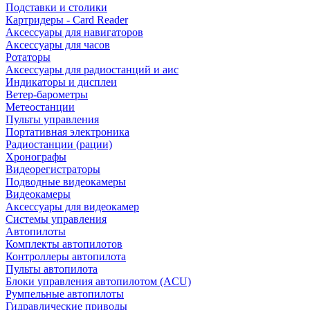
Подставки и столики
Картридеры - Card Reader
Аксессуары для навигаторов
Аксессуары для часов
Ротаторы
Аксессуары для радиостанций и аис
Индикаторы и дисплеи
Ветер-барометры
Метеостанции
Пульты управления
Портативная электроника
Радиостанции (рации)
Хронографы
Видеорегистраторы
Подводные видеокамеры
Видеокамеры
Аксессуары для видеокамер
Системы управления
Автопилоты
Комплекты автопилотов
Контроллеры автопилота
Пульты автопилота
Блоки управления автопилотом (ACU)
Румпельные автопилоты
Гидравлические приводы