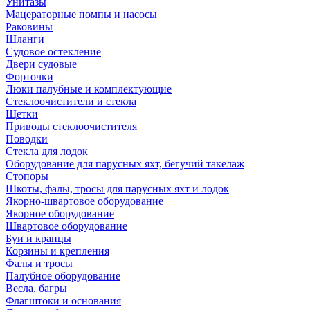
Унитазы
Мацераторные помпы и насосы
Раковины
Шланги
Судовое остекление
Двери судовые
Форточки
Люки палубные и комплектующие
Стеклоочистители и стекла
Щетки
Приводы стеклоочистителя
Поводки
Стекла для лодок
Оборудование для парусных яхт, бегучий такелаж
Стопоры
Шкоты, фалы, тросы для парусных яхт и лодок
Якорно-швартовое оборудование
Якорное оборудование
Швартовое оборудование
Буи и кранцы
Корзины и крепления
Фалы и тросы
Палубное оборудование
Весла, багры
Флагштоки и основания