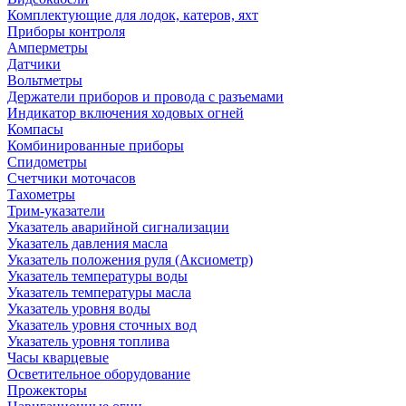
Комплектующие для лодок, катеров, яхт
Приборы контроля
Амперметры
Датчики
Вольтметры
Держатели приборов и провода с разъемами
Индикатор включения ходовых огней
Компасы
Комбинированные приборы
Спидометры
Счетчики моточасов
Тахометры
Трим-указатели
Указатель аварийной сигнализации
Указатель давления масла
Указатель положения руля (Аксиометр)
Указатель температуры воды
Указатель температуры масла
Указатель уровня воды
Указатель уровня сточных вод
Указатель уровня топлива
Часы кварцевые
Осветительное оборудование
Прожекторы