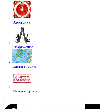
Электрика
Снаряжение
Карты глубин
Музей - Архив