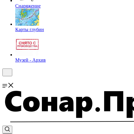
Снаряжение
Карты глубин
Музей - Архив