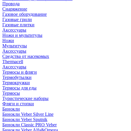
Провода
Снаряжение
Газовое оборудование
Газовые грили
Газовые плитки
Аксессуары
Ножи и мультитулы
Ножи
Мультитулы
Аксессуары
Средства от насекомых
Thermacell
Аксессуары
Термосы и фляги
Термобутылки
Термокружки
Термосы для еды
Термосы
Туристические наборы
Фляги и стопки
Бинокли
Бинокли Veber Silver Line
Бинокли Veber Sputnik
Бинокли Classic PRO Veber
Бинокли Veber Alfa&Omega