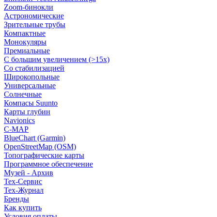
Zoom-бинокли
Астрономические
Зрительные трубы
Компактные
Монокуляры
Премиальные
С большим увеличением (>15x)
Со стабилизацией
Широкопольные
Универсальные
Солнечные
Компасы Suunto
Карты глубин
Navionics
C-MAP
BlueChart (Garmin)
OpenStreetMap (OSM)
Топографические карты
Программное обеспечение
Музей - Архив
Tex-Сервис
Тех-Журнал
Бренды
Как купить
Условия оплаты