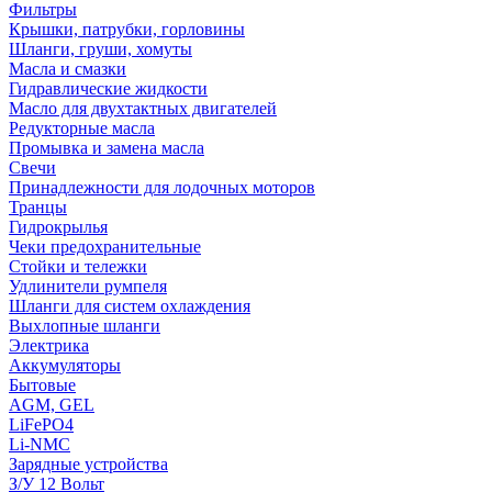
Фильтры
Крышки, патрубки, горловины
Шланги, груши, хомуты
Масла и смазки
Гидравлические жидкости
Масло для двухтактных двигателей
Редукторные масла
Промывка и замена масла
Свечи
Принадлежности для лодочных моторов
Транцы
Гидрокрылья
Чеки предохранительные
Стойки и тележки
Удлинители румпеля
Шланги для систем охлаждения
Выхлопные шланги
Электрика
Аккумуляторы
Бытовые
AGM, GEL
LiFePO4
Li-NMC
Зарядные устройства
З/У 12 Вольт