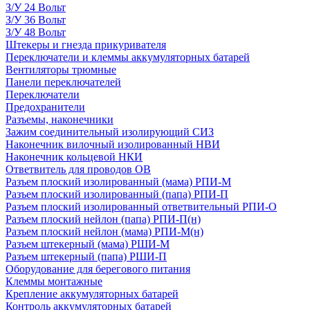
З/У 24 Вольт
З/У 36 Вольт
З/У 48 Вольт
Штекеры и гнезда прикуривателя
Переключатели и клеммы аккумуляторных батарей
Вентиляторы трюмные
Панели переключателей
Переключатели
Предохранители
Разъемы, наконечники
Зажим соединительный изолирующий СИЗ
Наконечник вилочный изолированный НВИ
Наконечник кольцевой НКИ
Ответвитель для проводов ОВ
Разъем плоский изолированный (мама) РПИ-М
Разъем плоский изолированный (папа) РПИ-П
Разъем плоский изолированный ответвительный РПИ-О
Разъем плоский нейлон (папа) РПИ-П(н)
Разъем плоский нейлон (мама) РПИ-М(н)
Разъем штекерный (мама) РШИ-М
Разъем штекерный (папа) РШИ-П
Оборудование для берегового питания
Клеммы монтажные
Крепление аккумуляторных батарей
Контроль аккумуляторных батарей