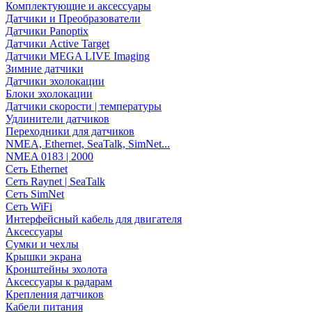
Комплектующие и аксессуары
Датчики и Преобразователи
Датчики Panoptix
Датчики Active Target
Датчики MEGA LIVE Imaging
Зимние датчики
Датчики эхолокации
Блоки эхолокации
Датчики скорости | температуры
Удлинители датчиков
Переходники для датчиков
NMEA, Ethernet, SeaTalk, SimNet...
NMEA 0183 | 2000
Сеть Ethernet
Сеть Raynet | SeaTalk
Сеть SimNet
Сеть WiFi
Интерфейсный кабель для двигателя
Аксессуары
Сумки и чехлы
Крышки экрана
Кронштейны эхолота
Аксессуары к радарам
Крепления датчиков
Кабели питания