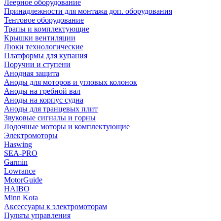
Леерное оборудование
Принадлежности для монтажа доп. оборудования
Тентовое оборудование
Трапы и комплектующие
Крышки вентиляции
Люки технологические
Платформы для купания
Поручни и ступени
Анодная защита
Аноды для моторов и угловых колонок
Аноды на гребной вал
Аноды на корпус судна
Аноды для транцевых плит
Звуковые сигналы и горны
Лодочные моторы и комплектующие
Электромоторы
Haswing
SEA-PRO
Garmin
Lowrance
MotorGuide
HAIBO
Minn Kota
Аксессуары к электромоторам
Пульты управления