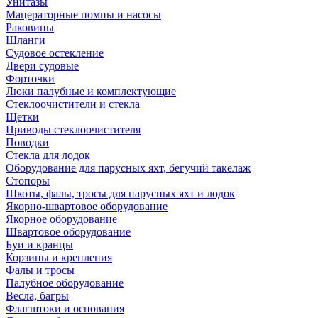
Унитазы
Мацераторные помпы и насосы
Раковины
Шланги
Судовое остекление
Двери судовые
Форточки
Люки палубные и комплектующие
Стеклоочистители и стекла
Щетки
Приводы стеклоочистителя
Поводки
Стекла для лодок
Оборудование для парусных яхт, бегучий такелаж
Стопоры
Шкоты, фалы, тросы для парусных яхт и лодок
Якорно-швартовое оборудование
Якорное оборудование
Швартовое оборудование
Буи и кранцы
Корзины и крепления
Фалы и тросы
Палубное оборудование
Весла, багры
Флагштоки и основания