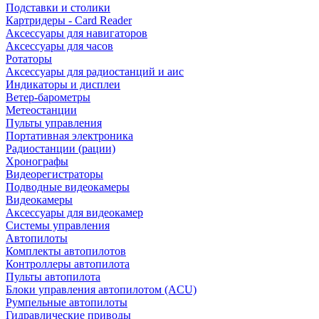
Подставки и столики
Картридеры - Card Reader
Аксессуары для навигаторов
Аксессуары для часов
Ротаторы
Аксессуары для радиостанций и аис
Индикаторы и дисплеи
Ветер-барометры
Метеостанции
Пульты управления
Портативная электроника
Радиостанции (рации)
Хронографы
Видеорегистраторы
Подводные видеокамеры
Видеокамеры
Аксессуары для видеокамер
Системы управления
Автопилоты
Комплекты автопилотов
Контроллеры автопилота
Пульты автопилота
Блоки управления автопилотом (ACU)
Румпельные автопилоты
Гидравлические приводы