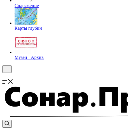
Снаряжение
Карты глубин
Музей - Архив