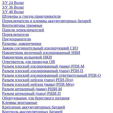
З/У 24 Вольт
З/У 36 Вольт
З/У 48 Вольт
Штекеры и гнезда прикуривателя
Переключатели и клеммы аккумуляторных батарей
Вентиляторы трюмные
Панели переключателей
Переключатели
Предохранители
Разъемы, наконечники
Зажим соединительный изолирующий СИЗ
Наконечник вилочный изолированный НВИ
Наконечник кольцевой НКИ
Ответвитель для проводов ОВ
Разъем плоский изолированный (мама) РПИ-М
Разъем плоский изолированный (папа) РПИ-П
Разъем плоский изолированный ответвительный РПИ-О
Разъем плоский нейлон (папа) РПИ-П(н)
Разъем плоский нейлон (мама) РПИ-М(н)
Разъем штекерный (мама) РШИ-М
Разъем штекерный (папа) РШИ-П
Оборудование для берегового питания
Клеммы монтажные
Крепление аккумуляторных батарей
Контроль аккумуляторных батарей