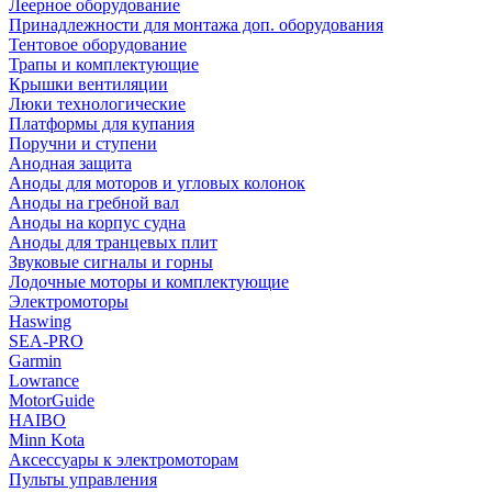
Леерное оборудование
Принадлежности для монтажа доп. оборудования
Тентовое оборудование
Трапы и комплектующие
Крышки вентиляции
Люки технологические
Платформы для купания
Поручни и ступени
Анодная защита
Аноды для моторов и угловых колонок
Аноды на гребной вал
Аноды на корпус судна
Аноды для транцевых плит
Звуковые сигналы и горны
Лодочные моторы и комплектующие
Электромоторы
Haswing
SEA-PRO
Garmin
Lowrance
MotorGuide
HAIBO
Minn Kota
Аксессуары к электромоторам
Пульты управления