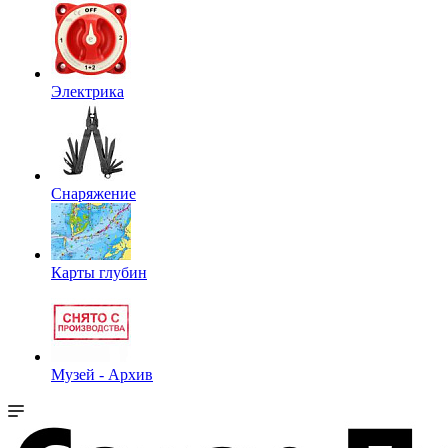
Электрика
Снаряжение
Карты глубин
Музей - Архив