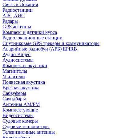
Связь и Локация
Радиостанции
AIS | АИС
Радары
GPS антенны
Компасы и датчики курса
Радиолокационные станции
Спутниковые GPS трекеры и коммуникаторы
Аварийные радиобуи (АРБ) EPIRB
Аудио-Видео
Аудиосистемы
Комплекты акустики
Магнитолы
Усилители
Подвесная акустика
Врезная акустика
Сабвуферы
Саундбары
Антенны AM/FM
Комплектующие
Видеосистемы
Судовые камеры
Cудовые тепловизоры
Телевизионные антенны
Видеокабели