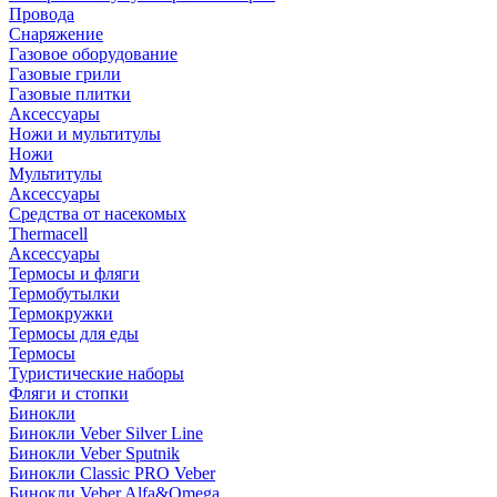
Провода
Снаряжение
Газовое оборудование
Газовые грили
Газовые плитки
Аксессуары
Ножи и мультитулы
Ножи
Мультитулы
Аксессуары
Средства от насекомых
Thermacell
Аксессуары
Термосы и фляги
Термобутылки
Термокружки
Термосы для еды
Термосы
Туристические наборы
Фляги и стопки
Бинокли
Бинокли Veber Silver Line
Бинокли Veber Sputnik
Бинокли Classic PRO Veber
Бинокли Veber Alfa&Omega