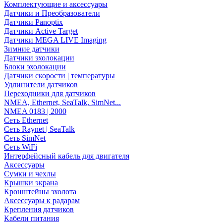
Комплектующие и аксессуары
Датчики и Преобразователи
Датчики Panoptix
Датчики Active Target
Датчики MEGA LIVE Imaging
Зимние датчики
Датчики эхолокации
Блоки эхолокации
Датчики скорости | температуры
Удлинители датчиков
Переходники для датчиков
NMEA, Ethernet, SeaTalk, SimNet...
NMEA 0183 | 2000
Сеть Ethernet
Сеть Raynet | SeaTalk
Сеть SimNet
Сеть WiFi
Интерфейсный кабель для двигателя
Аксессуары
Сумки и чехлы
Крышки экрана
Кронштейны эхолота
Аксессуары к радарам
Крепления датчиков
Кабели питания