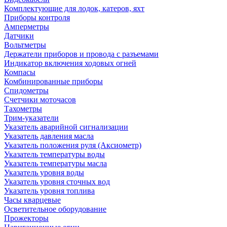
Комплектующие для лодок, катеров, яхт
Приборы контроля
Амперметры
Датчики
Вольтметры
Держатели приборов и провода с разъемами
Индикатор включения ходовых огней
Компасы
Комбинированные приборы
Спидометры
Счетчики моточасов
Тахометры
Трим-указатели
Указатель аварийной сигнализации
Указатель давления масла
Указатель положения руля (Аксиометр)
Указатель температуры воды
Указатель температуры масла
Указатель уровня воды
Указатель уровня сточных вод
Указатель уровня топлива
Часы кварцевые
Осветительное оборудование
Прожекторы