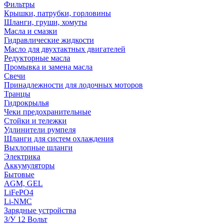
Фильтры
Крышки, патрубки, горловины
Шланги, груши, хомуты
Масла и смазки
Гидравлические жидкости
Масло для двухтактных двигателей
Редукторные масла
Промывка и замена масла
Свечи
Принадлежности для лодочных моторов
Транцы
Гидрокрылья
Чеки предохранительные
Стойки и тележки
Удлинители румпеля
Шланги для систем охлаждения
Выхлопные шланги
Электрика
Аккумуляторы
Бытовые
AGM, GEL
LiFePO4
Li-NMC
Зарядные устройства
З/У 12 Вольт