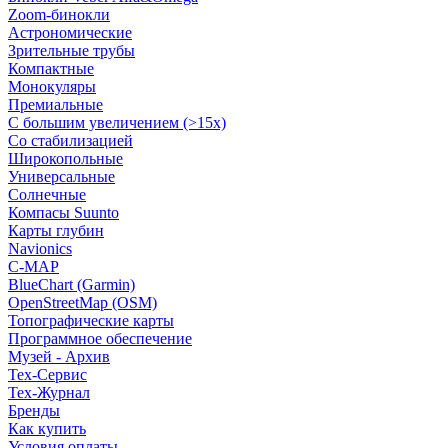
Zoom-бинокли
Астрономические
Зрительные трубы
Компактные
Монокуляры
Премиальные
С большим увеличением (>15x)
Со стабилизацией
Широкопольные
Универсальные
Солнечные
Компасы Suunto
Карты глубин
Navionics
C-MAP
BlueChart (Garmin)
OpenStreetMap (OSM)
Топографические карты
Программное обеспечение
Музей - Архив
Tex-Сервис
Тех-Журнал
Бренды
Как купить
Условия оплаты