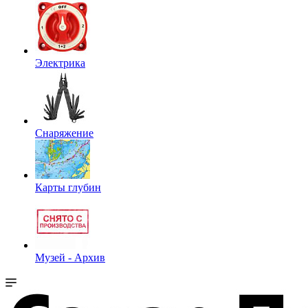
Электрика
Снаряжение
Карты глубин
Музей - Архив