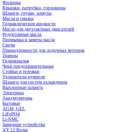
Фильтры
Крышки, патрубки, горловины
Шланги, груши, хомуты
Масла и смазки
Гидравлические жидкости
Масло для двухтактных двигателей
Редукторные масла
Промывка и замена масла
Свечи
Принадлежности для лодочных моторов
Транцы
Гидрокрылья
Чеки предохранительные
Стойки и тележки
Удлинители румпеля
Шланги для систем охлаждения
Выхлопные шланги
Электрика
Аккумуляторы
Бытовые
AGM, GEL
LiFePO4
Li-NMC
Зарядные устройства
З/У 12 Вольт