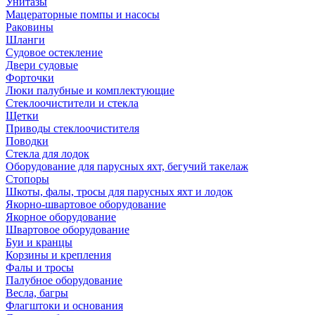
Унитазы
Мацераторные помпы и насосы
Раковины
Шланги
Судовое остекление
Двери судовые
Форточки
Люки палубные и комплектующие
Стеклоочистители и стекла
Щетки
Приводы стеклоочистителя
Поводки
Стекла для лодок
Оборудование для парусных яхт, бегучий такелаж
Стопоры
Шкоты, фалы, тросы для парусных яхт и лодок
Якорно-швартовое оборудование
Якорное оборудование
Швартовое оборудование
Буи и кранцы
Корзины и крепления
Фалы и тросы
Палубное оборудование
Весла, багры
Флагштоки и основания