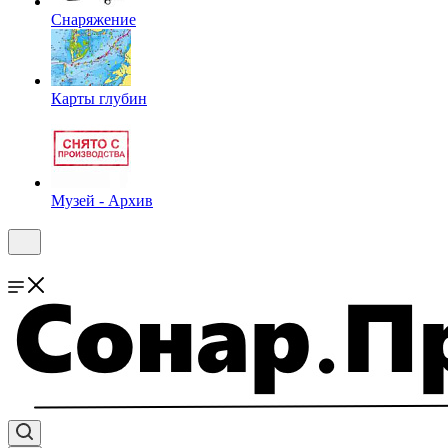
Снаряжение
Карты глубин
Музей - Архив