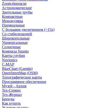
Zoom-бинокли
Астрономические
Зрительные трубы
Компактные
Монокуляры
Премиальные
С большим увеличением (>15x)
Со стабилизацией
Широкопольные
Универсальные
Солнечные
Компасы Suunto
Карты глубин
Navionics
C-MAP
BlueChart (Garmin)
OpenStreetMap (OSM)
Топографические карты
Программное обеспечение
Музей - Архив
Tex-Сервис
Тех-Журнал
Бренды
Как купить
Условия оплаты