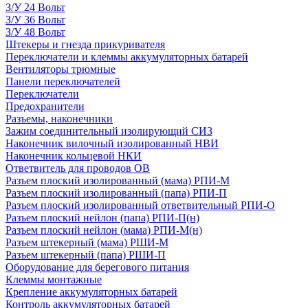
З/У 24 Вольт
З/У 36 Вольт
З/У 48 Вольт
Штекеры и гнезда прикуривателя
Переключатели и клеммы аккумуляторных батарей
Вентиляторы трюмные
Панели переключателей
Переключатели
Предохранители
Разъемы, наконечники
Зажим соединительный изолирующий СИЗ
Наконечник вилочный изолированный НВИ
Наконечник кольцевой НКИ
Ответвитель для проводов ОВ
Разъем плоский изолированный (мама) РПИ-М
Разъем плоский изолированный (папа) РПИ-П
Разъем плоский изолированный ответвительный РПИ-О
Разъем плоский нейлон (папа) РПИ-П(н)
Разъем плоский нейлон (мама) РПИ-М(н)
Разъем штекерный (мама) РШИ-М
Разъем штекерный (папа) РШИ-П
Оборудование для берегового питания
Клеммы монтажные
Крепление аккумуляторных батарей
Контроль аккумуляторных батарей