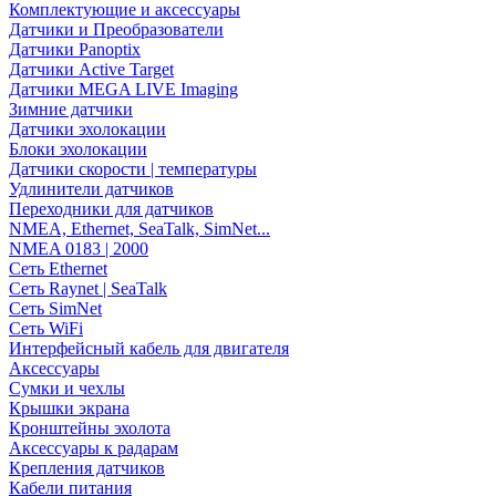
Комплектующие и аксессуары
Датчики и Преобразователи
Датчики Panoptix
Датчики Active Target
Датчики MEGA LIVE Imaging
Зимние датчики
Датчики эхолокации
Блоки эхолокации
Датчики скорости | температуры
Удлинители датчиков
Переходники для датчиков
NMEA, Ethernet, SeaTalk, SimNet...
NMEA 0183 | 2000
Сеть Ethernet
Сеть Raynet | SeaTalk
Сеть SimNet
Сеть WiFi
Интерфейсный кабель для двигателя
Аксессуары
Сумки и чехлы
Крышки экрана
Кронштейны эхолота
Аксессуары к радарам
Крепления датчиков
Кабели питания