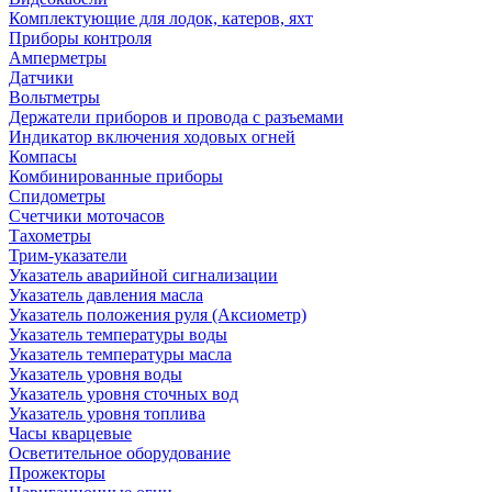
Комплектующие для лодок, катеров, яхт
Приборы контроля
Амперметры
Датчики
Вольтметры
Держатели приборов и провода с разъемами
Индикатор включения ходовых огней
Компасы
Комбинированные приборы
Спидометры
Счетчики моточасов
Тахометры
Трим-указатели
Указатель аварийной сигнализации
Указатель давления масла
Указатель положения руля (Аксиометр)
Указатель температуры воды
Указатель температуры масла
Указатель уровня воды
Указатель уровня сточных вод
Указатель уровня топлива
Часы кварцевые
Осветительное оборудование
Прожекторы