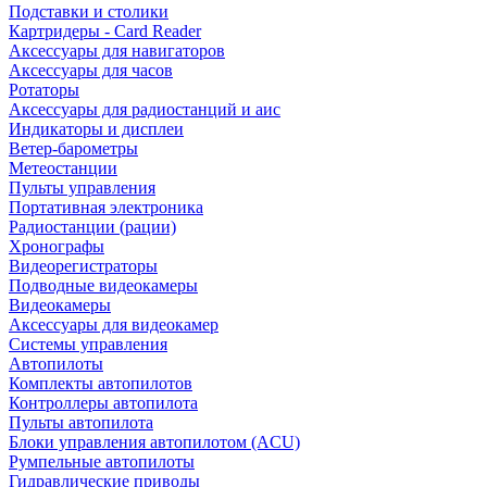
Подставки и столики
Картридеры - Card Reader
Аксессуары для навигаторов
Аксессуары для часов
Ротаторы
Аксессуары для радиостанций и аис
Индикаторы и дисплеи
Ветер-барометры
Метеостанции
Пульты управления
Портативная электроника
Радиостанции (рации)
Хронографы
Видеорегистраторы
Подводные видеокамеры
Видеокамеры
Аксессуары для видеокамер
Системы управления
Автопилоты
Комплекты автопилотов
Контроллеры автопилота
Пульты автопилота
Блоки управления автопилотом (ACU)
Румпельные автопилоты
Гидравлические приводы