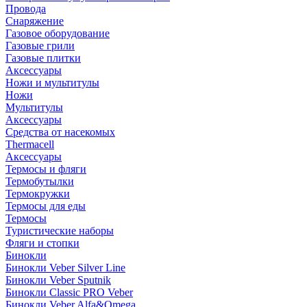
Провода
Снаряжение
Газовое оборудование
Газовые грили
Газовые плитки
Аксессуары
Ножи и мультитулы
Ножи
Мультитулы
Аксессуары
Средства от насекомых
Thermacell
Аксессуары
Термосы и фляги
Термобутылки
Термокружки
Термосы для еды
Термосы
Туристические наборы
Фляги и стопки
Бинокли
Бинокли Veber Silver Line
Бинокли Veber Sputnik
Бинокли Classic PRO Veber
Бинокли Veber Alfa&Omega