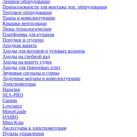
Леерное оборудование
Принадлежности для монтажа доп. оборудования
Тентовое оборудование
Трапы и комплектующие
Крышки вентиляции
Люки технологические
Платформы для купания
Поручни и ступени
Анодная защита
Аноды для моторов и угловых колонок
Аноды на гребной вал
Аноды на корпус судна
Аноды для транцевых плит
Звуковые сигналы и горны
Лодочные моторы и комплектующие
Электромоторы
Haswing
SEA-PRO
Garmin
Lowrance
MotorGuide
HAIBO
Minn Kota
Аксессуары к электромоторам
Пульты управления