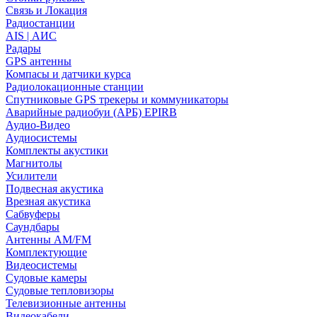
Связь и Локация
Радиостанции
AIS | АИС
Радары
GPS антенны
Компасы и датчики курса
Радиолокационные станции
Спутниковые GPS трекеры и коммуникаторы
Аварийные радиобуи (АРБ) EPIRB
Аудио-Видео
Аудиосистемы
Комплекты акустики
Магнитолы
Усилители
Подвесная акустика
Врезная акустика
Сабвуферы
Саундбары
Антенны AM/FM
Комплектующие
Видеосистемы
Судовые камеры
Cудовые тепловизоры
Телевизионные антенны
Видеокабели