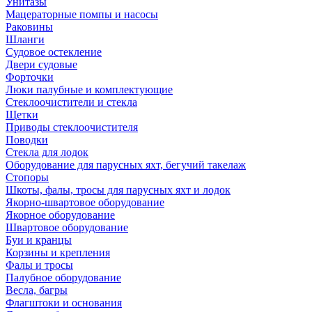
Унитазы
Мацераторные помпы и насосы
Раковины
Шланги
Судовое остекление
Двери судовые
Форточки
Люки палубные и комплектующие
Стеклоочистители и стекла
Щетки
Приводы стеклоочистителя
Поводки
Стекла для лодок
Оборудование для парусных яхт, бегучий такелаж
Стопоры
Шкоты, фалы, тросы для парусных яхт и лодок
Якорно-швартовое оборудование
Якорное оборудование
Швартовое оборудование
Буи и кранцы
Корзины и крепления
Фалы и тросы
Палубное оборудование
Весла, багры
Флагштоки и основания