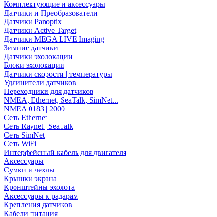
Комплектующие и аксессуары
Датчики и Преобразователи
Датчики Panoptix
Датчики Active Target
Датчики MEGA LIVE Imaging
Зимние датчики
Датчики эхолокации
Блоки эхолокации
Датчики скорости | температуры
Удлинители датчиков
Переходники для датчиков
NMEA, Ethernet, SeaTalk, SimNet...
NMEA 0183 | 2000
Сеть Ethernet
Сеть Raynet | SeaTalk
Сеть SimNet
Сеть WiFi
Интерфейсный кабель для двигателя
Аксессуары
Сумки и чехлы
Крышки экрана
Кронштейны эхолота
Аксессуары к радарам
Крепления датчиков
Кабели питания