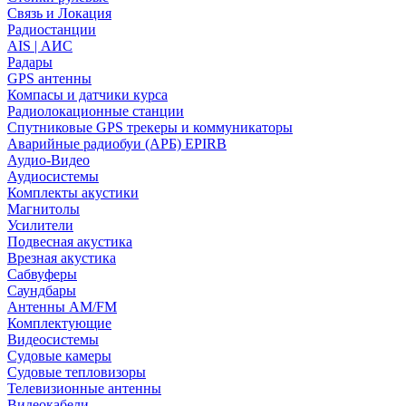
Связь и Локация
Радиостанции
AIS | АИС
Радары
GPS антенны
Компасы и датчики курса
Радиолокационные станции
Спутниковые GPS трекеры и коммуникаторы
Аварийные радиобуи (АРБ) EPIRB
Аудио-Видео
Аудиосистемы
Комплекты акустики
Магнитолы
Усилители
Подвесная акустика
Врезная акустика
Сабвуферы
Саундбары
Антенны AM/FM
Комплектующие
Видеосистемы
Судовые камеры
Cудовые тепловизоры
Телевизионные антенны
Видеокабели