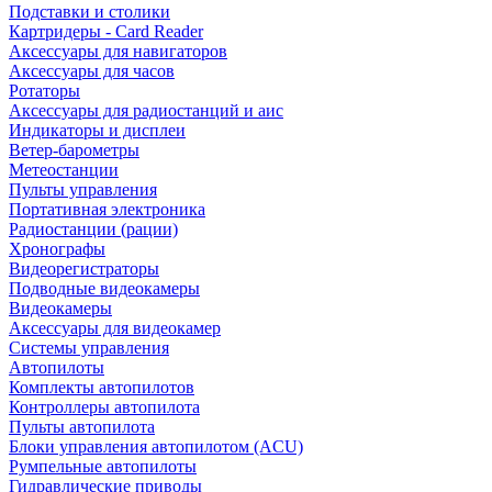
Подставки и столики
Картридеры - Card Reader
Аксессуары для навигаторов
Аксессуары для часов
Ротаторы
Аксессуары для радиостанций и аис
Индикаторы и дисплеи
Ветер-барометры
Метеостанции
Пульты управления
Портативная электроника
Радиостанции (рации)
Хронографы
Видеорегистраторы
Подводные видеокамеры
Видеокамеры
Аксессуары для видеокамер
Системы управления
Автопилоты
Комплекты автопилотов
Контроллеры автопилота
Пульты автопилота
Блоки управления автопилотом (ACU)
Румпельные автопилоты
Гидравлические приводы