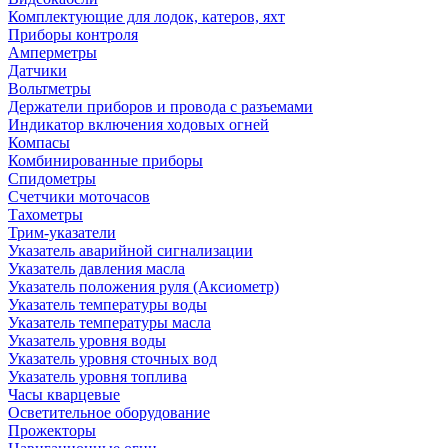
Комплектующие для лодок, катеров, яхт
Приборы контроля
Амперметры
Датчики
Вольтметры
Держатели приборов и провода с разъемами
Индикатор включения ходовых огней
Компасы
Комбинированные приборы
Спидометры
Счетчики моточасов
Тахометры
Трим-указатели
Указатель аварийной сигнализации
Указатель давления масла
Указатель положения руля (Аксиометр)
Указатель температуры воды
Указатель температуры масла
Указатель уровня воды
Указатель уровня сточных вод
Указатель уровня топлива
Часы кварцевые
Осветительное оборудование
Прожекторы