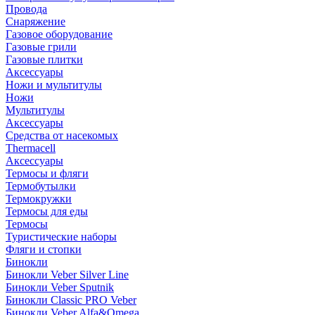
Провода
Снаряжение
Газовое оборудование
Газовые грили
Газовые плитки
Аксессуары
Ножи и мультитулы
Ножи
Мультитулы
Аксессуары
Средства от насекомых
Thermacell
Аксессуары
Термосы и фляги
Термобутылки
Термокружки
Термосы для еды
Термосы
Туристические наборы
Фляги и стопки
Бинокли
Бинокли Veber Silver Line
Бинокли Veber Sputnik
Бинокли Classic PRO Veber
Бинокли Veber Alfa&Omega