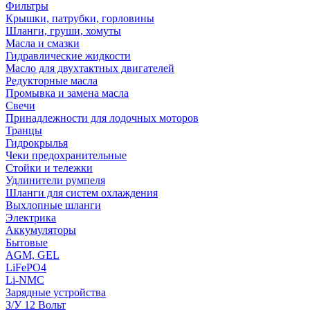
Фильтры
Крышки, патрубки, горловины
Шланги, груши, хомуты
Масла и смазки
Гидравлические жидкости
Масло для двухтактных двигателей
Редукторные масла
Промывка и замена масла
Свечи
Принадлежности для лодочных моторов
Транцы
Гидрокрылья
Чеки предохранительные
Стойки и тележки
Удлинители румпеля
Шланги для систем охлаждения
Выхлопные шланги
Электрика
Аккумуляторы
Бытовые
AGM, GEL
LiFePO4
Li-NMC
Зарядные устройства
З/У 12 Вольт