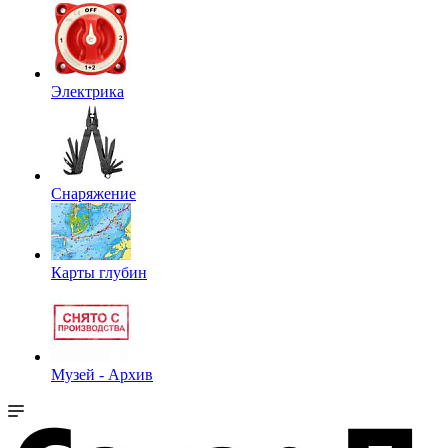
Электрика
Снаряжение
Карты глубин
Музей - Архив