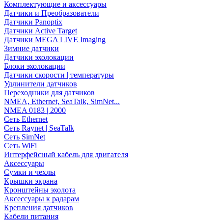
Комплектующие и аксессуары
Датчики и Преобразователи
Датчики Panoptix
Датчики Active Target
Датчики MEGA LIVE Imaging
Зимние датчики
Датчики эхолокации
Блоки эхолокации
Датчики скорости | температуры
Удлинители датчиков
Переходники для датчиков
NMEA, Ethernet, SeaTalk, SimNet...
NMEA 0183 | 2000
Сеть Ethernet
Сеть Raynet | SeaTalk
Сеть SimNet
Сеть WiFi
Интерфейсный кабель для двигателя
Аксессуары
Сумки и чехлы
Крышки экрана
Кронштейны эхолота
Аксессуары к радарам
Крепления датчиков
Кабели питания