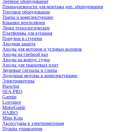
Леерное оборудование
Принадлежности для монтажа доп. оборудования
Тентовое оборудование
Трапы и комплектующие
Крышки вентиляции
Люки технологические
Платформы для купания
Поручни и ступени
Анодная защита
Аноды для моторов и угловых колонок
Аноды на гребной вал
Аноды на корпус судна
Аноды для транцевых плит
Звуковые сигналы и горны
Лодочные моторы и комплектующие
Электромоторы
Haswing
SEA-PRO
Garmin
Lowrance
MotorGuide
HAIBO
Minn Kota
Аксессуары к электромоторам
Пульты управления