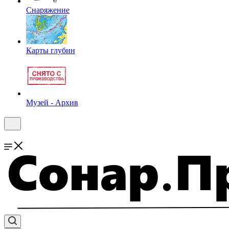
Снаряжение
Карты глубин
Музей - Архив