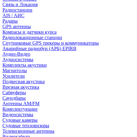
Связь и Локация
Радиостанции
AIS | АИС
Радары
GPS антенны
Компасы и датчики курса
Радиолокационные станции
Спутниковые GPS трекеры и коммуникаторы
Аварийные радиобуи (АРБ) EPIRB
Аудио-Видео
Аудиосистемы
Комплекты акустики
Магнитолы
Усилители
Подвесная акустика
Врезная акустика
Сабвуферы
Саундбары
Антенны AM/FM
Комплектующие
Видеосистемы
Судовые камеры
Cудовые тепловизоры
Телевизионные антенны
Видеокабели