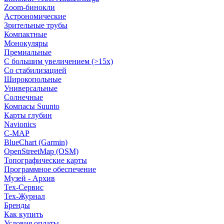
Zoom-бинокли
Астрономические
Зрительные трубы
Компактные
Монокуляры
Премиальные
С большим увеличением (>15x)
Со стабилизацией
Широкопольные
Универсальные
Солнечные
Компасы Suunto
Карты глубин
Navionics
C-MAP
BlueChart (Garmin)
OpenStreetMap (OSM)
Топографические карты
Программное обеспечение
Музей - Архив
Tex-Сервис
Тех-Журнал
Бренды
Как купить
Условия оплаты