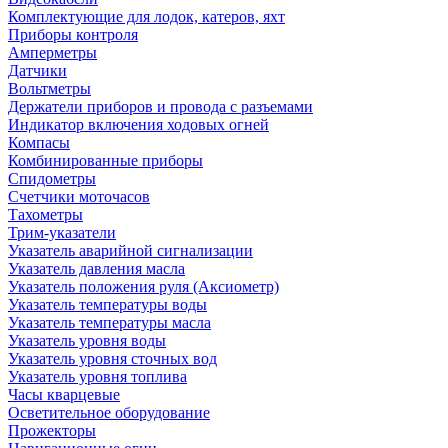
Комплектующие для лодок, катеров, яхт
Приборы контроля
Амперметры
Датчики
Вольтметры
Держатели приборов и провода с разъемами
Индикатор включения ходовых огней
Компасы
Комбинированные приборы
Спидометры
Счетчики моточасов
Тахометры
Трим-указатели
Указатель аварийной сигнализации
Указатель давления масла
Указатель положения руля (Аксиометр)
Указатель температуры воды
Указатель температуры масла
Указатель уровня воды
Указатель уровня сточных вод
Указатель уровня топлива
Часы кварцевые
Осветительное оборудование
Прожекторы