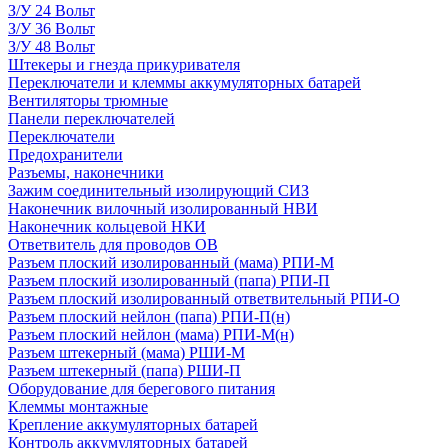
З/У 24 Вольт
З/У 36 Вольт
З/У 48 Вольт
Штекеры и гнезда прикуривателя
Переключатели и клеммы аккумуляторных батарей
Вентиляторы трюмные
Панели переключателей
Переключатели
Предохранители
Разъемы, наконечники
Зажим соединительный изолирующий СИЗ
Наконечник вилочный изолированный НВИ
Наконечник кольцевой НКИ
Ответвитель для проводов ОВ
Разъем плоский изолированный (мама) РПИ-М
Разъем плоский изолированный (папа) РПИ-П
Разъем плоский изолированный ответвительный РПИ-О
Разъем плоский нейлон (папа) РПИ-П(н)
Разъем плоский нейлон (мама) РПИ-М(н)
Разъем штекерный (мама) РШИ-М
Разъем штекерный (папа) РШИ-П
Оборудование для берегового питания
Клеммы монтажные
Крепление аккумуляторных батарей
Контроль аккумуляторных батарей