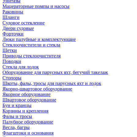
Унитазы
Мацераторные помпы и насосы
Раковины
Шланги
Судовое остекление
Двери судовые
Форточки
Люки палубные и комплектующие
Стеклоочистители и стекла
Щетки
Приводы стеклоочистителя
Поводки
Стекла для лодок
Оборудование для парусных яхт, бегучий такелаж
Стопоры
Шкоты, фалы, тросы для парусных яхт и лодок
Якорно-швартовое оборудование
Якорное оборудование
Швартовое оборудование
Буи и кранцы
Корзины и крепления
Фалы и тросы
Палубное оборудование
Весла, багры
Флагштоки и основания