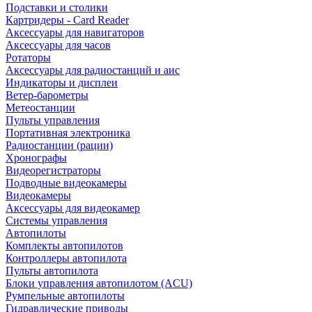
Подставки и столики
Картридеры - Card Reader
Аксессуары для навигаторов
Аксессуары для часов
Ротаторы
Аксессуары для радиостанций и аис
Индикаторы и дисплеи
Ветер-барометры
Метеостанции
Пульты управления
Портативная электроника
Радиостанции (рации)
Хронографы
Видеорегистраторы
Подводные видеокамеры
Видеокамеры
Аксессуары для видеокамер
Системы управления
Автопилоты
Комплекты автопилотов
Контроллеры автопилота
Пульты автопилота
Блоки управления автопилотом (ACU)
Румпельные автопилоты
Гидравлические приводы