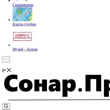
Снаряжение
Карты глубин
Музей - Архив