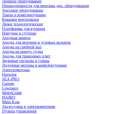
Леерное оборудование
Принадлежности для монтажа доп. оборудования
Тентовое оборудование
Трапы и комплектующие
Крышки вентиляции
Люки технологические
Платформы для купания
Поручни и ступени
Анодная защита
Аноды для моторов и угловых колонок
Аноды на гребной вал
Аноды на корпус судна
Аноды для транцевых плит
Звуковые сигналы и горны
Лодочные моторы и комплектующие
Электромоторы
Haswing
SEA-PRO
Garmin
Lowrance
MotorGuide
HAIBO
Minn Kota
Аксессуары к электромоторам
Пульты управления