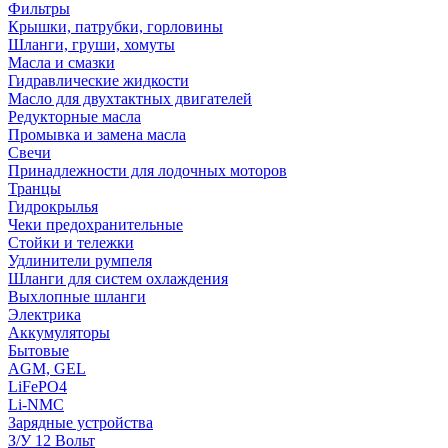
Фильтры
Крышки, патрубки, горловины
Шланги, груши, хомуты
Масла и смазки
Гидравлические жидкости
Масло для двухтактных двигателей
Редукторные масла
Промывка и замена масла
Свечи
Принадлежности для лодочных моторов
Транцы
Гидрокрылья
Чеки предохранительные
Стойки и тележки
Удлинители румпеля
Шланги для систем охлаждения
Выхлопные шланги
Электрика
Аккумуляторы
Бытовые
AGM, GEL
LiFePO4
Li-NMC
Зарядные устройства
З/У 12 Вольт