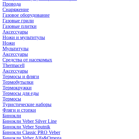
Провода
Снаряжение
Газовое оборудование
Газовые грили
Газовые плитки
Аксессуары
Ножи и мультитулы
Ножи
Мультитулы
Аксессуары
Средства от насекомых
Thermacell
Аксессуары
Термосы и фляги
Термобутылки
Термокружки
Термосы для еды
Термосы
Туристические наборы
Фляги и стопки
Бинокли
Бинокли Veber Silver Line
Бинокли Veber Sputnik
Бинокли Classic PRO Veber
Бинокли Veber Alfa&Omega