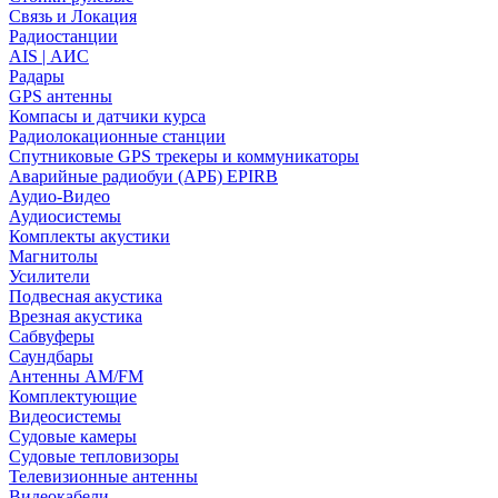
Связь и Локация
Радиостанции
AIS | АИС
Радары
GPS антенны
Компасы и датчики курса
Радиолокационные станции
Спутниковые GPS трекеры и коммуникаторы
Аварийные радиобуи (АРБ) EPIRB
Аудио-Видео
Аудиосистемы
Комплекты акустики
Магнитолы
Усилители
Подвесная акустика
Врезная акустика
Сабвуферы
Саундбары
Антенны AM/FM
Комплектующие
Видеосистемы
Судовые камеры
Cудовые тепловизоры
Телевизионные антенны
Видеокабели