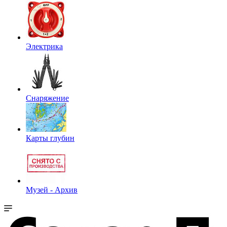
Электрика
Снаряжение
Карты глубин
Музей - Архив