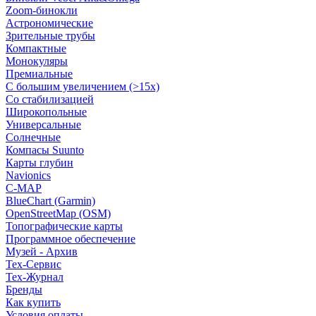
Zoom-бинокли
Астрономические
Зрительные трубы
Компактные
Монокуляры
Премиальные
С большим увеличением (>15x)
Со стабилизацией
Широкопольные
Универсальные
Солнечные
Компасы Suunto
Карты глубин
Navionics
C-MAP
BlueChart (Garmin)
OpenStreetMap (OSM)
Топографические карты
Программное обеспечение
Музей - Архив
Tex-Сервис
Тех-Журнал
Бренды
Как купить
Условия оплаты