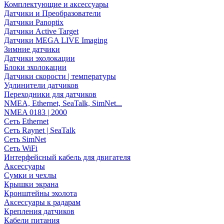
Комплектующие и аксессуары
Датчики и Преобразователи
Датчики Panoptix
Датчики Active Target
Датчики MEGA LIVE Imaging
Зимние датчики
Датчики эхолокации
Блоки эхолокации
Датчики скорости | температуры
Удлинители датчиков
Переходники для датчиков
NMEA, Ethernet, SeaTalk, SimNet...
NMEA 0183 | 2000
Сеть Ethernet
Сеть Raynet | SeaTalk
Сеть SimNet
Сеть WiFi
Интерфейсный кабель для двигателя
Аксессуары
Сумки и чехлы
Крышки экрана
Кронштейны эхолота
Аксессуары к радарам
Крепления датчиков
Кабели питания