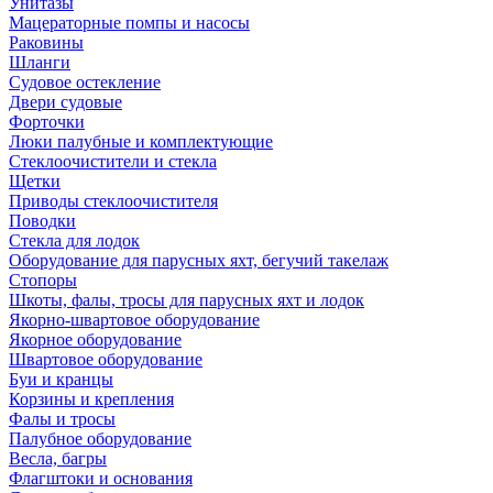
Унитазы
Мацераторные помпы и насосы
Раковины
Шланги
Судовое остекление
Двери судовые
Форточки
Люки палубные и комплектующие
Стеклоочистители и стекла
Щетки
Приводы стеклоочистителя
Поводки
Стекла для лодок
Оборудование для парусных яхт, бегучий такелаж
Стопоры
Шкоты, фалы, тросы для парусных яхт и лодок
Якорно-швартовое оборудование
Якорное оборудование
Швартовое оборудование
Буи и кранцы
Корзины и крепления
Фалы и тросы
Палубное оборудование
Весла, багры
Флагштоки и основания