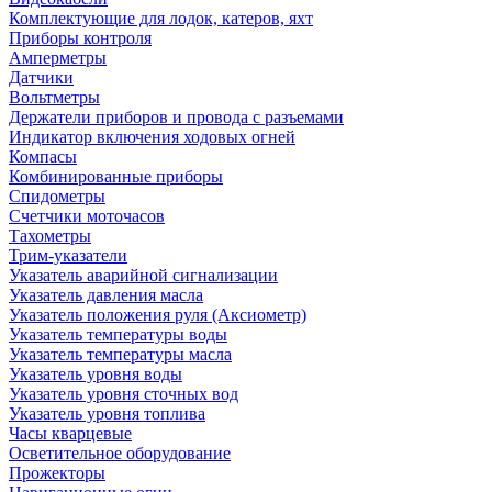
Комплектующие для лодок, катеров, яхт
Приборы контроля
Амперметры
Датчики
Вольтметры
Держатели приборов и провода с разъемами
Индикатор включения ходовых огней
Компасы
Комбинированные приборы
Спидометры
Счетчики моточасов
Тахометры
Трим-указатели
Указатель аварийной сигнализации
Указатель давления масла
Указатель положения руля (Аксиометр)
Указатель температуры воды
Указатель температуры масла
Указатель уровня воды
Указатель уровня сточных вод
Указатель уровня топлива
Часы кварцевые
Осветительное оборудование
Прожекторы