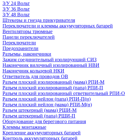
З/У 24 Вольт
З/У 36 Вольт
З/У 48 Вольт
Штекеры и гнезда прикуривателя
Переключатели и клеммы аккумуляторных батарей
Вентиляторы трюмные
Панели переключателей
Переключатели
Предохранители
Разъемы, наконечники
Зажим соединительный изолирующий СИЗ
Наконечник вилочный изолированный НВИ
Наконечник кольцевой НКИ
Ответвитель для проводов ОВ
Разъем плоский изолированный (мама) РПИ-М
Разъем плоский изолированный (папа) РПИ-П
Разъем плоский изолированный ответвительный РПИ-О
Разъем плоский нейлон (папа) РПИ-П(н)
Разъем плоский нейлон (мама) РПИ-М(н)
Разъем штекерный (мама) РШИ-М
Разъем штекерный (папа) РШИ-П
Оборудование для берегового питания
Клеммы монтажные
Крепление аккумуляторных батарей
Контроль аккумуляторных батарей