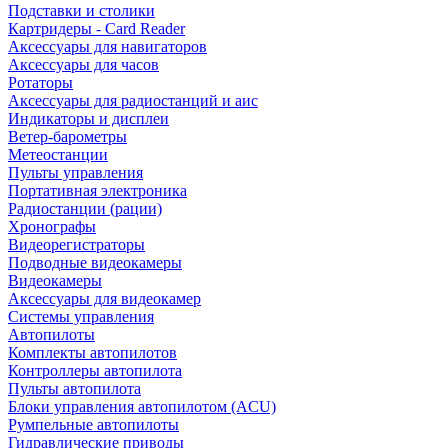
Подставки и столики
Картридеры - Card Reader
Аксессуары для навигаторов
Аксессуары для часов
Ротаторы
Аксессуары для радиостанций и аис
Индикаторы и дисплеи
Ветер-барометры
Метеостанции
Пульты управления
Портативная электроника
Радиостанции (рации)
Хронографы
Видеорегистраторы
Подводные видеокамеры
Видеокамеры
Аксессуары для видеокамер
Системы управления
Автопилоты
Комплекты автопилотов
Контроллеры автопилота
Пульты автопилота
Блоки управления автопилотом (ACU)
Румпельные автопилоты
Гидравлические приводы