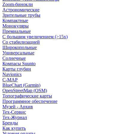
Zoom-бинокли
Астрономические
Зрительные трубы
Компактные
Монокуляры
Премиальные
С большим увеличением (>15x)
Со стабилизацией
Широкопольные
Универсальные
Солнечные
Компасы Suunto
Карты глубин
Navionics
C-MAP
BlueChart (Garmin)
OpenStreetMap (OSM)
Топографические карты
Программное обеспечение
Музей - Архив
Tex-Сервис
Тех-Журнал
Бренды
Как купить
Условия оплаты