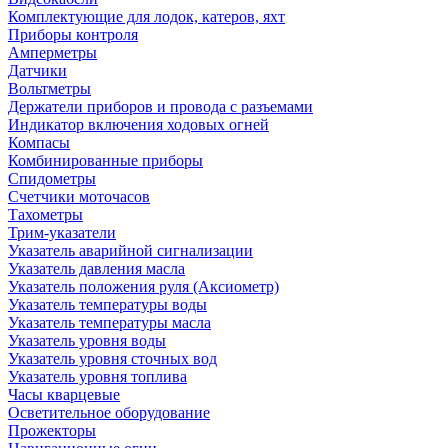
Комплектующие для лодок, катеров, яхт
Приборы контроля
Амперметры
Датчики
Вольтметры
Держатели приборов и провода с разъемами
Индикатор включения ходовых огней
Компасы
Комбинированные приборы
Спидометры
Счетчики моточасов
Тахометры
Трим-указатели
Указатель аварийной сигнализации
Указатель давления масла
Указатель положения руля (Аксиометр)
Указатель температуры воды
Указатель температуры масла
Указатель уровня воды
Указатель уровня сточных вод
Указатель уровня топлива
Часы кварцевые
Осветительное оборудование
Прожекторы