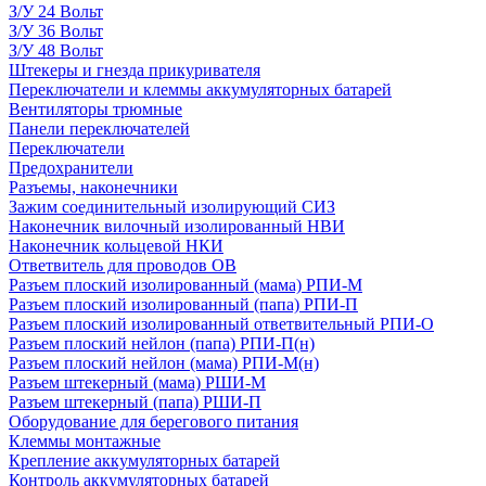
З/У 24 Вольт
З/У 36 Вольт
З/У 48 Вольт
Штекеры и гнезда прикуривателя
Переключатели и клеммы аккумуляторных батарей
Вентиляторы трюмные
Панели переключателей
Переключатели
Предохранители
Разъемы, наконечники
Зажим соединительный изолирующий СИЗ
Наконечник вилочный изолированный НВИ
Наконечник кольцевой НКИ
Ответвитель для проводов ОВ
Разъем плоский изолированный (мама) РПИ-М
Разъем плоский изолированный (папа) РПИ-П
Разъем плоский изолированный ответвительный РПИ-О
Разъем плоский нейлон (папа) РПИ-П(н)
Разъем плоский нейлон (мама) РПИ-М(н)
Разъем штекерный (мама) РШИ-М
Разъем штекерный (папа) РШИ-П
Оборудование для берегового питания
Клеммы монтажные
Крепление аккумуляторных батарей
Контроль аккумуляторных батарей