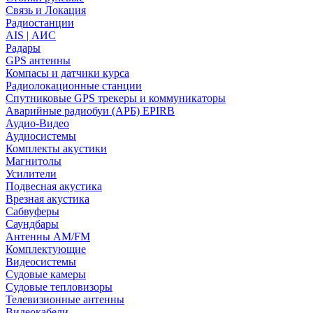
Связь и Локация
Радиостанции
AIS | АИС
Радары
GPS антенны
Компасы и датчики курса
Радиолокационные станции
Спутниковые GPS трекеры и коммуникаторы
Аварийные радиобуи (АРБ) EPIRB
Аудио-Видео
Аудиосистемы
Комплекты акустики
Магнитолы
Усилители
Подвесная акустика
Врезная акустика
Сабвуферы
Саундбары
Антенны AM/FM
Комплектующие
Видеосистемы
Судовые камеры
Cудовые тепловизоры
Телевизионные антенны
Видеокабели