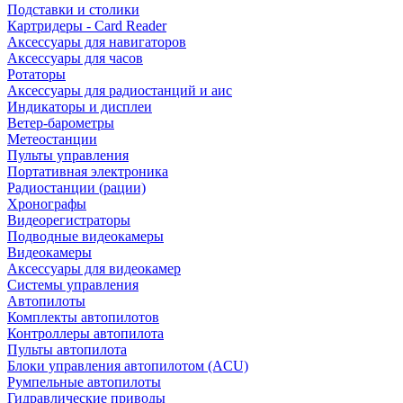
Подставки и столики
Картридеры - Card Reader
Аксессуары для навигаторов
Аксессуары для часов
Ротаторы
Аксессуары для радиостанций и аис
Индикаторы и дисплеи
Ветер-барометры
Метеостанции
Пульты управления
Портативная электроника
Радиостанции (рации)
Хронографы
Видеорегистраторы
Подводные видеокамеры
Видеокамеры
Аксессуары для видеокамер
Системы управления
Автопилоты
Комплекты автопилотов
Контроллеры автопилота
Пульты автопилота
Блоки управления автопилотом (ACU)
Румпельные автопилоты
Гидравлические приводы