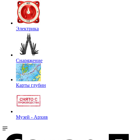
Электрика
Снаряжение
Карты глубин
Музей - Архив