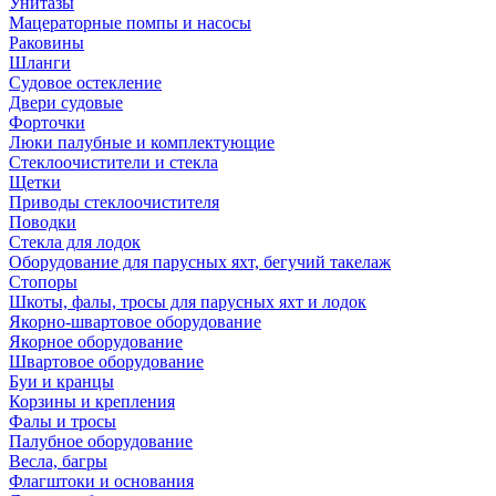
Унитазы
Мацераторные помпы и насосы
Раковины
Шланги
Судовое остекление
Двери судовые
Форточки
Люки палубные и комплектующие
Стеклоочистители и стекла
Щетки
Приводы стеклоочистителя
Поводки
Стекла для лодок
Оборудование для парусных яхт, бегучий такелаж
Стопоры
Шкоты, фалы, тросы для парусных яхт и лодок
Якорно-швартовое оборудование
Якорное оборудование
Швартовое оборудование
Буи и кранцы
Корзины и крепления
Фалы и тросы
Палубное оборудование
Весла, багры
Флагштоки и основания