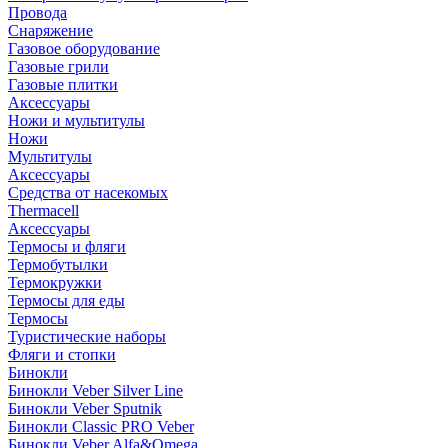
Провода
Снаряжение
Газовое оборудование
Газовые грили
Газовые плитки
Аксессуары
Ножи и мультитулы
Ножи
Мультитулы
Аксессуары
Средства от насекомых
Thermacell
Аксессуары
Термосы и фляги
Термобутылки
Термокружки
Термосы для еды
Термосы
Туристические наборы
Фляги и стопки
Бинокли
Бинокли Veber Silver Line
Бинокли Veber Sputnik
Бинокли Classic PRO Veber
Бинокли Veber Alfa&Omega