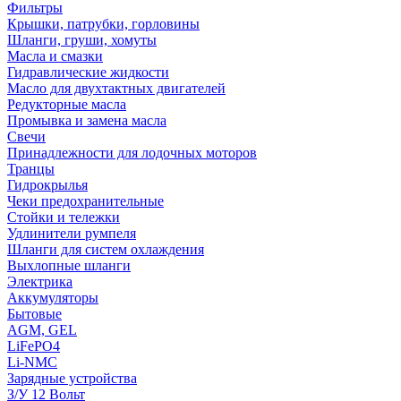
Фильтры
Крышки, патрубки, горловины
Шланги, груши, хомуты
Масла и смазки
Гидравлические жидкости
Масло для двухтактных двигателей
Редукторные масла
Промывка и замена масла
Свечи
Принадлежности для лодочных моторов
Транцы
Гидрокрылья
Чеки предохранительные
Стойки и тележки
Удлинители румпеля
Шланги для систем охлаждения
Выхлопные шланги
Электрика
Аккумуляторы
Бытовые
AGM, GEL
LiFePO4
Li-NMC
Зарядные устройства
З/У 12 Вольт