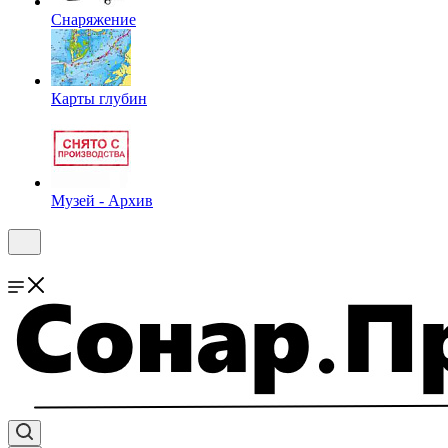
Снаряжение
Карты глубин
Музей - Архив