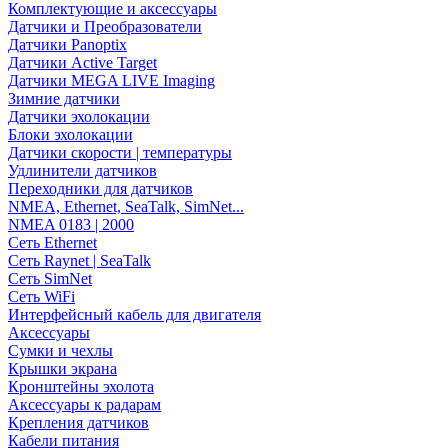
Комплектующие и аксессуары
Датчики и Преобразователи
Датчики Panoptix
Датчики Active Target
Датчики MEGA LIVE Imaging
Зимние датчики
Датчики эхолокации
Блоки эхолокации
Датчики скорости | температуры
Удлинители датчиков
Переходники для датчиков
NMEA, Ethernet, SeaTalk, SimNet...
NMEA 0183 | 2000
Сеть Ethernet
Сеть Raynet | SeaTalk
Сеть SimNet
Сеть WiFi
Интерфейсный кабель для двигателя
Аксессуары
Сумки и чехлы
Крышки экрана
Кронштейны эхолота
Аксессуары к радарам
Крепления датчиков
Кабели питания