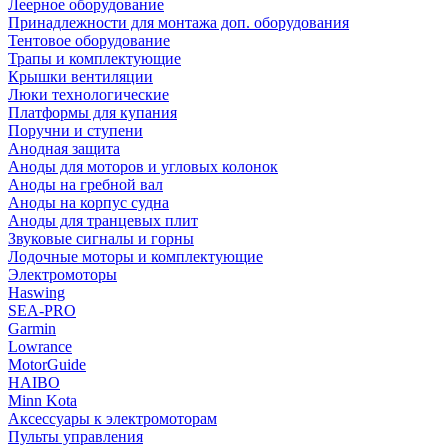
Леерное оборудование
Принадлежности для монтажа доп. оборудования
Тентовое оборудование
Трапы и комплектующие
Крышки вентиляции
Люки технологические
Платформы для купания
Поручни и ступени
Анодная защита
Аноды для моторов и угловых колонок
Аноды на гребной вал
Аноды на корпус судна
Аноды для транцевых плит
Звуковые сигналы и горны
Лодочные моторы и комплектующие
Электромоторы
Haswing
SEA-PRO
Garmin
Lowrance
MotorGuide
HAIBO
Minn Kota
Аксессуары к электромоторам
Пульты управления