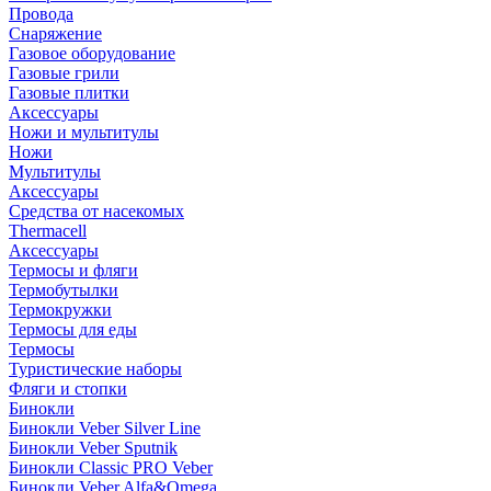
Провода
Снаряжение
Газовое оборудование
Газовые грили
Газовые плитки
Аксессуары
Ножи и мультитулы
Ножи
Мультитулы
Аксессуары
Средства от насекомых
Thermacell
Аксессуары
Термосы и фляги
Термобутылки
Термокружки
Термосы для еды
Термосы
Туристические наборы
Фляги и стопки
Бинокли
Бинокли Veber Silver Line
Бинокли Veber Sputnik
Бинокли Classic PRO Veber
Бинокли Veber Alfa&Omega