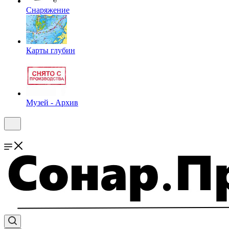
Снаряжение
Карты глубин
Музей - Архив