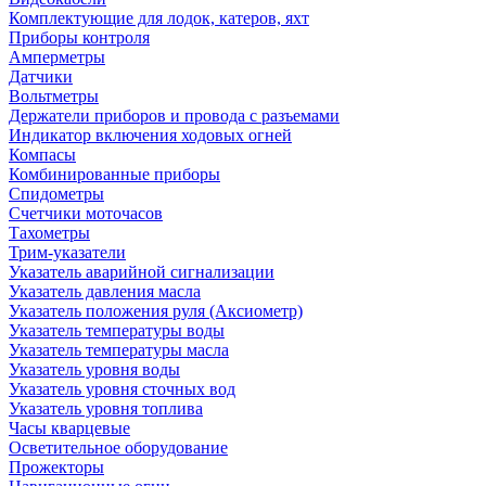
Комплектующие для лодок, катеров, яхт
Приборы контроля
Амперметры
Датчики
Вольтметры
Держатели приборов и провода с разъемами
Индикатор включения ходовых огней
Компасы
Комбинированные приборы
Спидометры
Счетчики моточасов
Тахометры
Трим-указатели
Указатель аварийной сигнализации
Указатель давления масла
Указатель положения руля (Аксиометр)
Указатель температуры воды
Указатель температуры масла
Указатель уровня воды
Указатель уровня сточных вод
Указатель уровня топлива
Часы кварцевые
Осветительное оборудование
Прожекторы