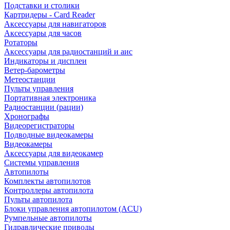
Подставки и столики
Картридеры - Card Reader
Аксессуары для навигаторов
Аксессуары для часов
Ротаторы
Аксессуары для радиостанций и аис
Индикаторы и дисплеи
Ветер-барометры
Метеостанции
Пульты управления
Портативная электроника
Радиостанции (рации)
Хронографы
Видеорегистраторы
Подводные видеокамеры
Видеокамеры
Аксессуары для видеокамер
Системы управления
Автопилоты
Комплекты автопилотов
Контроллеры автопилота
Пульты автопилота
Блоки управления автопилотом (ACU)
Румпельные автопилоты
Гидравлические приводы