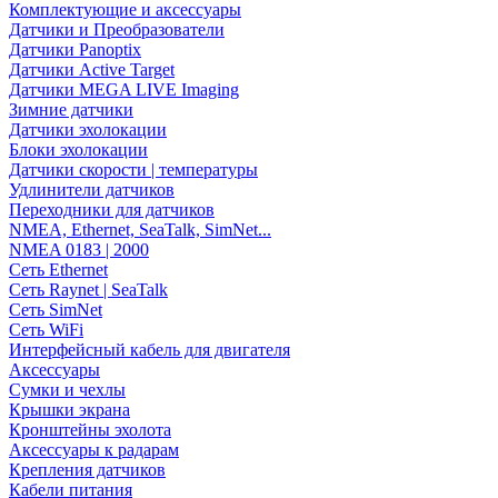
Комплектующие и аксессуары
Датчики и Преобразователи
Датчики Panoptix
Датчики Active Target
Датчики MEGA LIVE Imaging
Зимние датчики
Датчики эхолокации
Блоки эхолокации
Датчики скорости | температуры
Удлинители датчиков
Переходники для датчиков
NMEA, Ethernet, SeaTalk, SimNet...
NMEA 0183 | 2000
Сеть Ethernet
Сеть Raynet | SeaTalk
Сеть SimNet
Сеть WiFi
Интерфейсный кабель для двигателя
Аксессуары
Сумки и чехлы
Крышки экрана
Кронштейны эхолота
Аксессуары к радарам
Крепления датчиков
Кабели питания