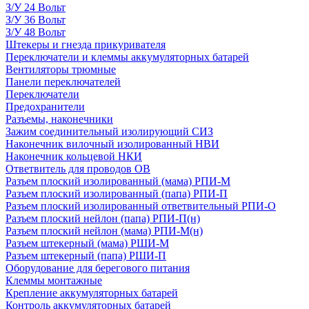
З/У 24 Вольт
З/У 36 Вольт
З/У 48 Вольт
Штекеры и гнезда прикуривателя
Переключатели и клеммы аккумуляторных батарей
Вентиляторы трюмные
Панели переключателей
Переключатели
Предохранители
Разъемы, наконечники
Зажим соединительный изолирующий СИЗ
Наконечник вилочный изолированный НВИ
Наконечник кольцевой НКИ
Ответвитель для проводов ОВ
Разъем плоский изолированный (мама) РПИ-М
Разъем плоский изолированный (папа) РПИ-П
Разъем плоский изолированный ответвительный РПИ-О
Разъем плоский нейлон (папа) РПИ-П(н)
Разъем плоский нейлон (мама) РПИ-М(н)
Разъем штекерный (мама) РШИ-М
Разъем штекерный (папа) РШИ-П
Оборудование для берегового питания
Клеммы монтажные
Крепление аккумуляторных батарей
Контроль аккумуляторных батарей