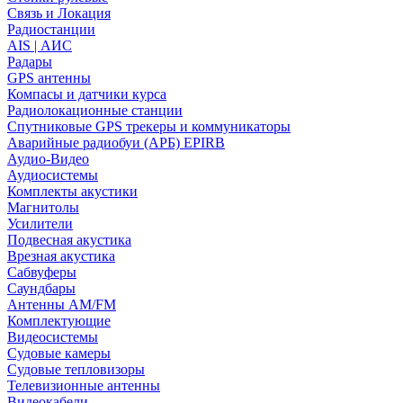
Связь и Локация
Радиостанции
AIS | АИС
Радары
GPS антенны
Компасы и датчики курса
Радиолокационные станции
Спутниковые GPS трекеры и коммуникаторы
Аварийные радиобуи (АРБ) EPIRB
Аудио-Видео
Аудиосистемы
Комплекты акустики
Магнитолы
Усилители
Подвесная акустика
Врезная акустика
Сабвуферы
Саундбары
Антенны AM/FM
Комплектующие
Видеосистемы
Судовые камеры
Cудовые тепловизоры
Телевизионные антенны
Видеокабели