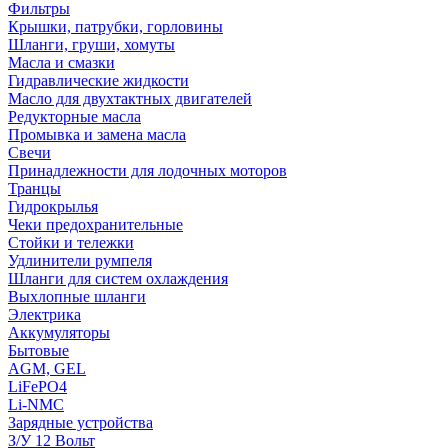
Фильтры
Крышки, патрубки, горловины
Шланги, груши, хомуты
Масла и смазки
Гидравлические жидкости
Масло для двухтактных двигателей
Редукторные масла
Промывка и замена масла
Свечи
Принадлежности для лодочных моторов
Транцы
Гидрокрылья
Чеки предохранительные
Стойки и тележки
Удлинители румпеля
Шланги для систем охлаждения
Выхлопные шланги
Электрика
Аккумуляторы
Бытовые
AGM, GEL
LiFePO4
Li-NMC
Зарядные устройства
З/У 12 Вольт