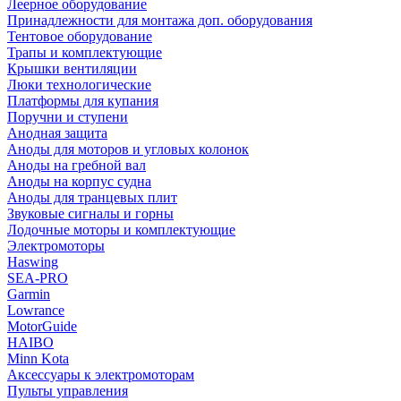
Леерное оборудование
Принадлежности для монтажа доп. оборудования
Тентовое оборудование
Трапы и комплектующие
Крышки вентиляции
Люки технологические
Платформы для купания
Поручни и ступени
Анодная защита
Аноды для моторов и угловых колонок
Аноды на гребной вал
Аноды на корпус судна
Аноды для транцевых плит
Звуковые сигналы и горны
Лодочные моторы и комплектующие
Электромоторы
Haswing
SEA-PRO
Garmin
Lowrance
MotorGuide
HAIBO
Minn Kota
Аксессуары к электромоторам
Пульты управления