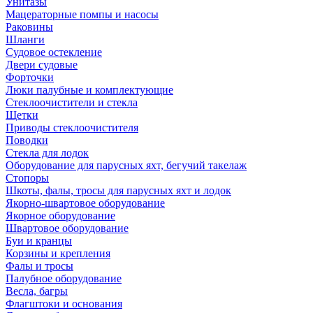
Унитазы
Мацераторные помпы и насосы
Раковины
Шланги
Судовое остекление
Двери судовые
Форточки
Люки палубные и комплектующие
Стеклоочистители и стекла
Щетки
Приводы стеклоочистителя
Поводки
Стекла для лодок
Оборудование для парусных яхт, бегучий такелаж
Стопоры
Шкоты, фалы, тросы для парусных яхт и лодок
Якорно-швартовое оборудование
Якорное оборудование
Швартовое оборудование
Буи и кранцы
Корзины и крепления
Фалы и тросы
Палубное оборудование
Весла, багры
Флагштоки и основания