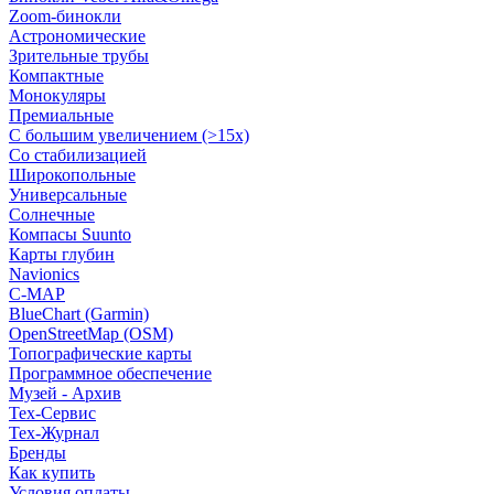
Zoom-бинокли
Астрономические
Зрительные трубы
Компактные
Монокуляры
Премиальные
С большим увеличением (>15x)
Со стабилизацией
Широкопольные
Универсальные
Солнечные
Компасы Suunto
Карты глубин
Navionics
C-MAP
BlueChart (Garmin)
OpenStreetMap (OSM)
Топографические карты
Программное обеспечение
Музей - Архив
Tex-Сервис
Тех-Журнал
Бренды
Как купить
Условия оплаты