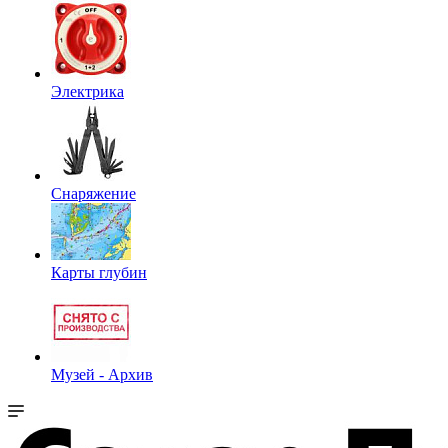
Электрика
Снаряжение
Карты глубин
Музей - Архив