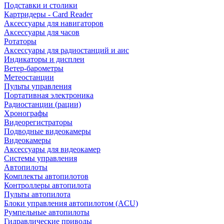
Подставки и столики
Картридеры - Card Reader
Аксессуары для навигаторов
Аксессуары для часов
Ротаторы
Аксессуары для радиостанций и аис
Индикаторы и дисплеи
Ветер-барометры
Метеостанции
Пульты управления
Портативная электроника
Радиостанции (рации)
Хронографы
Видеорегистраторы
Подводные видеокамеры
Видеокамеры
Аксессуары для видеокамер
Системы управления
Автопилоты
Комплекты автопилотов
Контроллеры автопилота
Пульты автопилота
Блоки управления автопилотом (ACU)
Румпельные автопилоты
Гидравлические приводы