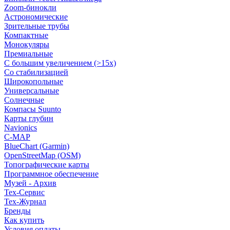
Zoom-бинокли
Астрономические
Зрительные трубы
Компактные
Монокуляры
Премиальные
С большим увеличением (>15x)
Со стабилизацией
Широкопольные
Универсальные
Солнечные
Компасы Suunto
Карты глубин
Navionics
C-MAP
BlueChart (Garmin)
OpenStreetMap (OSM)
Топографические карты
Программное обеспечение
Музей - Архив
Tex-Сервис
Тех-Журнал
Бренды
Как купить
Условия оплаты