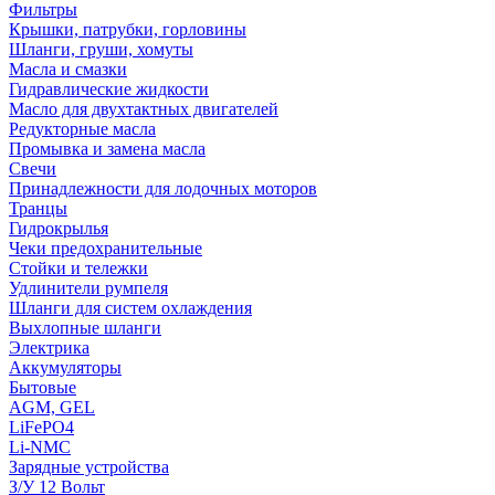
Фильтры
Крышки, патрубки, горловины
Шланги, груши, хомуты
Масла и смазки
Гидравлические жидкости
Масло для двухтактных двигателей
Редукторные масла
Промывка и замена масла
Свечи
Принадлежности для лодочных моторов
Транцы
Гидрокрылья
Чеки предохранительные
Стойки и тележки
Удлинители румпеля
Шланги для систем охлаждения
Выхлопные шланги
Электрика
Аккумуляторы
Бытовые
AGM, GEL
LiFePO4
Li-NMC
Зарядные устройства
З/У 12 Вольт