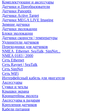
Комплектующие и аксессуары
Датчики и Преобразователи
Датчики Panoptix
Датчики Active Target
Датчики MEGA LIVE Imaging
Зимние датчики
Датчики эхолокации
Блоки эхолокации
Датчики скорости | температуры
Удлинители датчиков
Переходники для датчиков
NMEA, Ethernet, SeaTalk, SimNet...
NMEA 0183 | 2000
Сеть Ethernet
Сеть Raynet | SeaTalk
Сеть SimNet
Сеть WiFi
Интерфейсный кабель для двигателя
Аксессуары
Сумки и чехлы
Крышки экрана
Кронштейны эхолота
Аксессуары к радарам
Крепления датчиков
Кабели питания