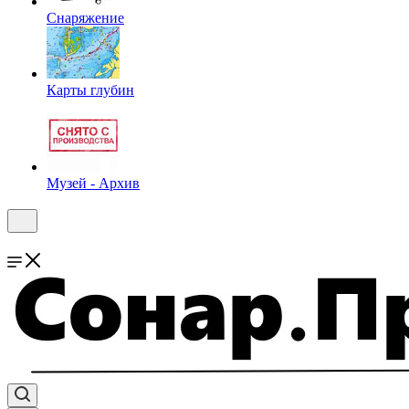
Снаряжение
Карты глубин
Музей - Архив