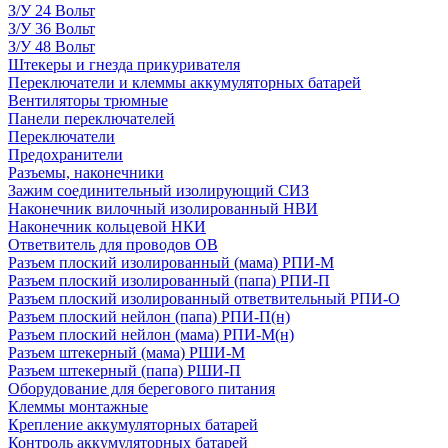
З/У 24 Вольт
З/У 36 Вольт
З/У 48 Вольт
Штекеры и гнезда прикуривателя
Переключатели и клеммы аккумуляторных батарей
Вентиляторы трюмные
Панели переключателей
Переключатели
Предохранители
Разъемы, наконечники
Зажим соединительный изолирующий СИЗ
Наконечник вилочный изолированный НВИ
Наконечник кольцевой НКИ
Ответвитель для проводов ОВ
Разъем плоский изолированный (мама) РПИ-М
Разъем плоский изолированный (папа) РПИ-П
Разъем плоский изолированный ответвительный РПИ-О
Разъем плоский нейлон (папа) РПИ-П(н)
Разъем плоский нейлон (мама) РПИ-М(н)
Разъем штекерный (мама) РШИ-М
Разъем штекерный (папа) РШИ-П
Оборудование для берегового питания
Клеммы монтажные
Крепление аккумуляторных батарей
Контроль аккумуляторных батарей