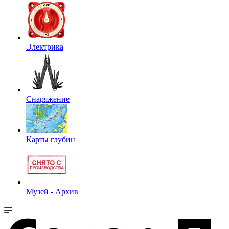
Электрика
Снаряжение
Карты глубин
Музей - Архив