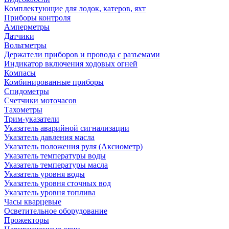
Комплектующие для лодок, катеров, яхт
Приборы контроля
Амперметры
Датчики
Вольтметры
Держатели приборов и провода с разъемами
Индикатор включения ходовых огней
Компасы
Комбинированные приборы
Спидометры
Счетчики моточасов
Тахометры
Трим-указатели
Указатель аварийной сигнализации
Указатель давления масла
Указатель положения руля (Аксиометр)
Указатель температуры воды
Указатель температуры масла
Указатель уровня воды
Указатель уровня сточных вод
Указатель уровня топлива
Часы кварцевые
Осветительное оборудование
Прожекторы