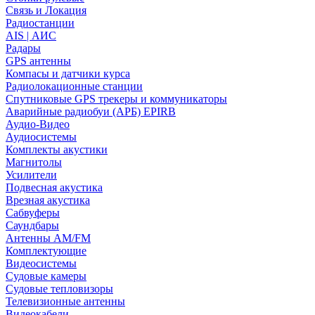
Связь и Локация
Радиостанции
AIS | АИС
Радары
GPS антенны
Компасы и датчики курса
Радиолокационные станции
Спутниковые GPS трекеры и коммуникаторы
Аварийные радиобуи (АРБ) EPIRB
Аудио-Видео
Аудиосистемы
Комплекты акустики
Магнитолы
Усилители
Подвесная акустика
Врезная акустика
Сабвуферы
Саундбары
Антенны AM/FM
Комплектующие
Видеосистемы
Судовые камеры
Cудовые тепловизоры
Телевизионные антенны
Видеокабели