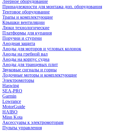
Леерное оборудование
Принадлежности для монтажа доп. оборудования
Тентовое оборудование
Трапы и комплектующие
Крышки вентиляции
Люки технологические
Платформы для купания
Поручни и ступени
Анодная защита
Аноды для моторов и угловых колонок
Аноды на гребной вал
Аноды на корпус судна
Аноды для транцевых плит
Звуковые сигналы и горны
Лодочные моторы и комплектующие
Электромоторы
Haswing
SEA-PRO
Garmin
Lowrance
MotorGuide
HAIBO
Minn Kota
Аксессуары к электромоторам
Пульты управления