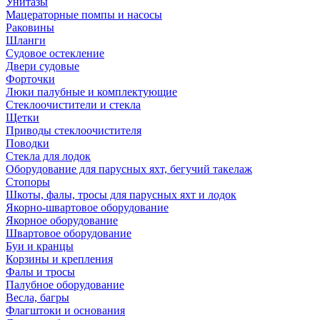
Унитазы
Мацераторные помпы и насосы
Раковины
Шланги
Судовое остекление
Двери судовые
Форточки
Люки палубные и комплектующие
Стеклоочистители и стекла
Щетки
Приводы стеклоочистителя
Поводки
Стекла для лодок
Оборудование для парусных яхт, бегучий такелаж
Стопоры
Шкоты, фалы, тросы для парусных яхт и лодок
Якорно-швартовое оборудование
Якорное оборудование
Швартовое оборудование
Буи и кранцы
Корзины и крепления
Фалы и тросы
Палубное оборудование
Весла, багры
Флагштоки и основания