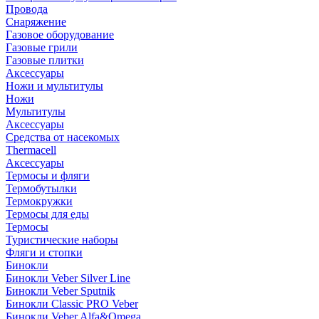
Провода
Снаряжение
Газовое оборудование
Газовые грили
Газовые плитки
Аксессуары
Ножи и мультитулы
Ножи
Мультитулы
Аксессуары
Средства от насекомых
Thermacell
Аксессуары
Термосы и фляги
Термобутылки
Термокружки
Термосы для еды
Термосы
Туристические наборы
Фляги и стопки
Бинокли
Бинокли Veber Silver Line
Бинокли Veber Sputnik
Бинокли Classic PRO Veber
Бинокли Veber Alfa&Omega