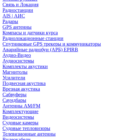
Связь и Локация
Радиостанции
AIS | АИС
Радары
GPS антенны
Компасы и датчики курса
Радиолокационные станции
Спутниковые GPS трекеры и коммуникаторы
Аварийные радиобуи (АРБ) EPIRB
Аудио-Видео
Аудиосистемы
Комплекты акустики
Магнитолы
Усилители
Подвесная акустика
Врезная акустика
Сабвуферы
Саундбары
Антенны AM/FM
Комплектующие
Видеосистемы
Судовые камеры
Cудовые тепловизоры
Телевизионные антенны
Видеокабели