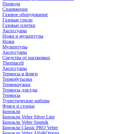
Провода
Снаряжение
Газовое оборудование
Газовые грили
Газовые плитки
Аксессуары
Ножи и мультитулы
Ножи
Мультитулы
Аксессуары
Средства от насекомых
Thermacell
Аксессуары
Термосы и фляги
Термобутылки
Термокружки
Термосы для еды
Термосы
Туристические наборы
Фляги и стопки
Бинокли
Бинокли Veber Silver Line
Бинокли Veber Sputnik
Бинокли Classic PRO Veber
Бинокли Veber Alfa&Omega