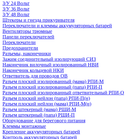
З/У 24 Вольт
З/У 36 Вольт
З/У 48 Вольт
Штекеры и гнезда прикуривателя
Переключатели и клеммы аккумуляторных батарей
Вентиляторы трюмные
Панели переключателей
Переключатели
Предохранители
Разъемы, наконечники
Зажим соединительный изолирующий СИЗ
Наконечник вилочный изолированный НВИ
Наконечник кольцевой НКИ
Ответвитель для проводов ОВ
Разъем плоский изолированный (мама) РПИ-М
Разъем плоский изолированный (папа) РПИ-П
Разъем плоский изолированный ответвительный РПИ-О
Разъем плоский нейлон (папа) РПИ-П(н)
Разъем плоский нейлон (мама) РПИ-М(н)
Разъем штекерный (мама) РШИ-М
Разъем штекерный (папа) РШИ-П
Оборудование для берегового питания
Клеммы монтажные
Крепление аккумуляторных батарей
Контроль аккумуляторных батарей