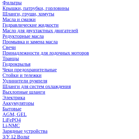
Фильтры
Крышки, патрубки, горловины
Шланги, груши, хомуты
Масла и смазки
Гидравлические жидкости
Масло для двухтактных двигателей
Редукторные масла
Промывка и замена масла
Свечи
Принадлежности для лодочных моторов
Транцы
Гидрокрылья
Чеки предохранительные
Стойки и тележки
Удлинители румпеля
Шланги для систем охлаждения
Выхлопные шланги
Электрика
Аккумуляторы
Бытовые
AGM, GEL
LiFePO4
Li-NMC
Зарядные устройства
З/У 12 Вольт