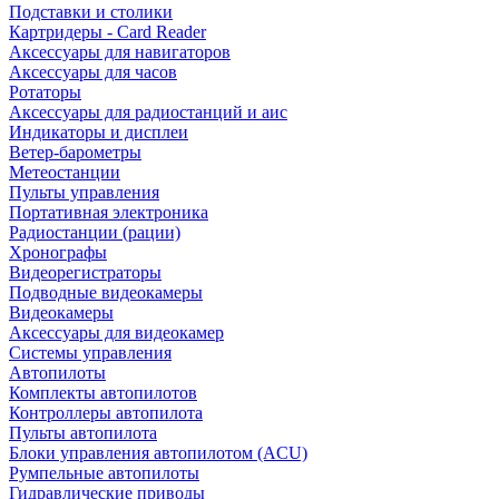
Подставки и столики
Картридеры - Card Reader
Аксессуары для навигаторов
Аксессуары для часов
Ротаторы
Аксессуары для радиостанций и аис
Индикаторы и дисплеи
Ветер-барометры
Метеостанции
Пульты управления
Портативная электроника
Радиостанции (рации)
Хронографы
Видеорегистраторы
Подводные видеокамеры
Видеокамеры
Аксессуары для видеокамер
Системы управления
Автопилоты
Комплекты автопилотов
Контроллеры автопилота
Пульты автопилота
Блоки управления автопилотом (ACU)
Румпельные автопилоты
Гидравлические приводы