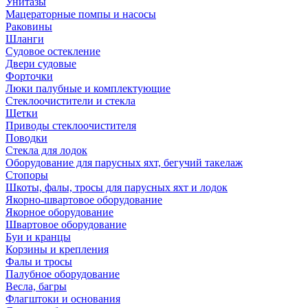
Унитазы
Мацераторные помпы и насосы
Раковины
Шланги
Судовое остекление
Двери судовые
Форточки
Люки палубные и комплектующие
Стеклоочистители и стекла
Щетки
Приводы стеклоочистителя
Поводки
Стекла для лодок
Оборудование для парусных яхт, бегучий такелаж
Стопоры
Шкоты, фалы, тросы для парусных яхт и лодок
Якорно-швартовое оборудование
Якорное оборудование
Швартовое оборудование
Буи и кранцы
Корзины и крепления
Фалы и тросы
Палубное оборудование
Весла, багры
Флагштоки и основания