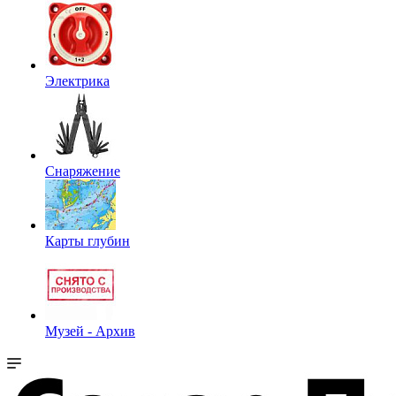
Электрика
Снаряжение
Карты глубин
Музей - Архив