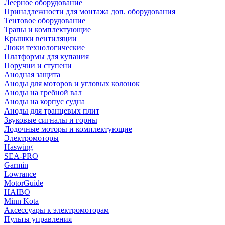
Леерное оборудование
Принадлежности для монтажа доп. оборудования
Тентовое оборудование
Трапы и комплектующие
Крышки вентиляции
Люки технологические
Платформы для купания
Поручни и ступени
Анодная защита
Аноды для моторов и угловых колонок
Аноды на гребной вал
Аноды на корпус судна
Аноды для транцевых плит
Звуковые сигналы и горны
Лодочные моторы и комплектующие
Электромоторы
Haswing
SEA-PRO
Garmin
Lowrance
MotorGuide
HAIBO
Minn Kota
Аксессуары к электромоторам
Пульты управления