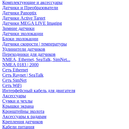
Комплектующие и аксессуары
Датчики и Преобразователи
Датчики Panoptix
Датчики Active Target
Датчики MEGA LIVE Imaging
Зимние датчики
Датчики эхолокации
Блоки эхолокации
Датчики скорости | температуры
Удлинители датчиков
Переходники для датчиков
NMEA, Ethernet, SeaTalk, SimNet...
NMEA 0183 | 2000
Сеть Ethernet
Сеть Raynet | SeaTalk
Сеть SimNet
Сеть WiFi
Интерфейсный кабель для двигателя
Аксессуары
Сумки и чехлы
Крышки экрана
Кронштейны эхолота
Аксессуары к радарам
Крепления датчиков
Кабели питания