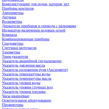
Комплектующие для лодок, катеров, яхт
Приборы контроля
Амперметры
Датчики
Вольтметры
Держатели приборов и провода с разъемами
Индикатор включения ходовых огней
Компасы
Комбинированные приборы
Спидометры
Счетчики моточасов
Тахометры
Трим-указатели
Указатель аварийной сигнализации
Указатель давления масла
Указатель положения руля (Аксиометр)
Указатель температуры воды
Указатель температуры масла
Указатель уровня воды
Указатель уровня сточных вод
Указатель уровня топлива
Часы кварцевые
Осветительное оборудование
Прожекторы