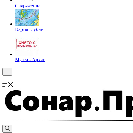
Снаряжение
Карты глубин
Музей - Архив