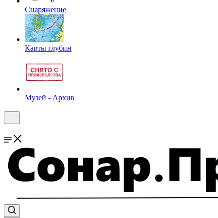
Снаряжение
Карты глубин
Музей - Архив