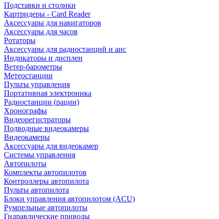
Подставки и столики
Картридеры - Card Reader
Аксессуары для навигаторов
Аксессуары для часов
Ротаторы
Аксессуары для радиостанций и аис
Индикаторы и дисплеи
Ветер-барометры
Метеостанции
Пульты управления
Портативная электроника
Радиостанции (рации)
Хронографы
Видеорегистраторы
Подводные видеокамеры
Видеокамеры
Аксессуары для видеокамер
Системы управления
Автопилоты
Комплекты автопилотов
Контроллеры автопилота
Пульты автопилота
Блоки управления автопилотом (ACU)
Румпельные автопилоты
Гидравлические приводы