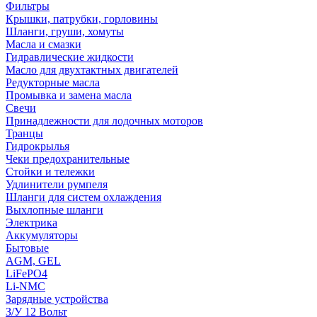
Фильтры
Крышки, патрубки, горловины
Шланги, груши, хомуты
Масла и смазки
Гидравлические жидкости
Масло для двухтактных двигателей
Редукторные масла
Промывка и замена масла
Свечи
Принадлежности для лодочных моторов
Транцы
Гидрокрылья
Чеки предохранительные
Стойки и тележки
Удлинители румпеля
Шланги для систем охлаждения
Выхлопные шланги
Электрика
Аккумуляторы
Бытовые
AGM, GEL
LiFePO4
Li-NMC
Зарядные устройства
З/У 12 Вольт