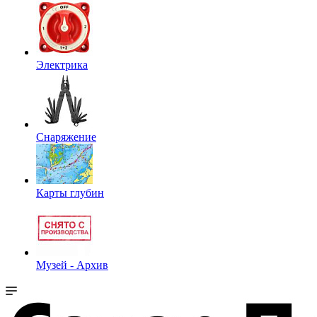
Электрика
Снаряжение
Карты глубин
Музей - Архив