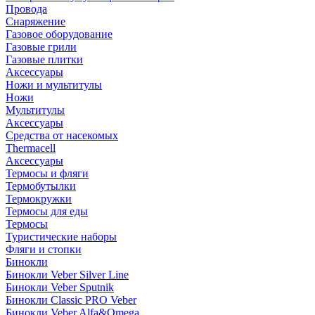
Провода
Снаряжение
Газовое оборудование
Газовые грили
Газовые плитки
Аксессуары
Ножи и мультитулы
Ножи
Мультитулы
Аксессуары
Средства от насекомых
Thermacell
Аксессуары
Термосы и фляги
Термобутылки
Термокружки
Термосы для еды
Термосы
Туристические наборы
Фляги и стопки
Бинокли
Бинокли Veber Silver Line
Бинокли Veber Sputnik
Бинокли Classic PRO Veber
Бинокли Veber Alfa&Omega