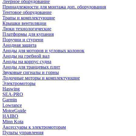
Леерное оборудование
Принадлежности для монтажа доп. оборудования
Тентовое оборудование
Трапы и комплектующие
Крышки вентиляции
Люки технологические
Платформы для купания
Поручни и ступени
Анодная защита
Аноды для моторов и угловых колонок
Аноды на гребной вал
Аноды на корпус судна
Аноды для транцевых плит
Звуковые сигналы и горны
Лодочные моторы и комплектующие
Электромоторы
Haswing
SEA-PRO
Garmin
Lowrance
MotorGuide
HAIBO
Minn Kota
Аксессуары к электромоторам
Пульты управления