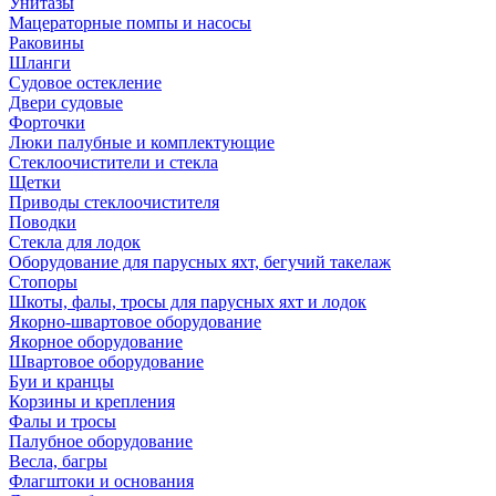
Унитазы
Мацераторные помпы и насосы
Раковины
Шланги
Судовое остекление
Двери судовые
Форточки
Люки палубные и комплектующие
Стеклоочистители и стекла
Щетки
Приводы стеклоочистителя
Поводки
Стекла для лодок
Оборудование для парусных яхт, бегучий такелаж
Стопоры
Шкоты, фалы, тросы для парусных яхт и лодок
Якорно-швартовое оборудование
Якорное оборудование
Швартовое оборудование
Буи и кранцы
Корзины и крепления
Фалы и тросы
Палубное оборудование
Весла, багры
Флагштоки и основания