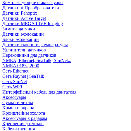
Комплектующие и аксессуары
Датчики и Преобразователи
Датчики Panoptix
Датчики Active Target
Датчики MEGA LIVE Imaging
Зимние датчики
Датчики эхолокации
Блоки эхолокации
Датчики скорости | температуры
Удлинители датчиков
Переходники для датчиков
NMEA, Ethernet, SeaTalk, SimNet...
NMEA 0183 | 2000
Сеть Ethernet
Сеть Raynet | SeaTalk
Сеть SimNet
Сеть WiFi
Интерфейсный кабель для двигателя
Аксессуары
Сумки и чехлы
Крышки экрана
Кронштейны эхолота
Аксессуары к радарам
Крепления датчиков
Кабели питания