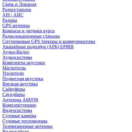
Связь и Локация
Радиостанции
AIS | АИС
Радары
GPS антенны
Компасы и датчики курса
Радиолокационные станции
Спутниковые GPS трекеры и коммуникаторы
Аварийные радиобуи (АРБ) EPIRB
Аудио-Видео
Аудиосистемы
Комплекты акустики
Магнитолы
Усилители
Подвесная акустика
Врезная акустика
Сабвуферы
Саундбары
Антенны AM/FM
Комплектующие
Видеосистемы
Судовые камеры
Cудовые тепловизоры
Телевизионные антенны
Видеокабели