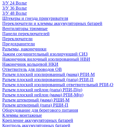
З/У 24 Вольт
З/У 36 Вольт
З/У 48 Вольт
Штекеры и гнезда прикуривателя
Переключатели и клеммы аккумуляторных батарей
Вентиляторы трюмные
Панели переключателей
Переключатели
Предохранители
Разъемы, наконечники
Зажим соединительный изолирующий СИЗ
Наконечник вилочный изолированный НВИ
Наконечник кольцевой НКИ
Ответвитель для проводов ОВ
Разъем плоский изолированный (мама) РПИ-М
Разъем плоский изолированный (папа) РПИ-П
Разъем плоский изолированный ответвительный РПИ-О
Разъем плоский нейлон (папа) РПИ-П(н)
Разъем плоский нейлон (мама) РПИ-М(н)
Разъем штекерный (мама) РШИ-М
Разъем штекерный (папа) РШИ-П
Оборудование для берегового питания
Клеммы монтажные
Крепление аккумуляторных батарей
Контроль аккумуляторных батарей