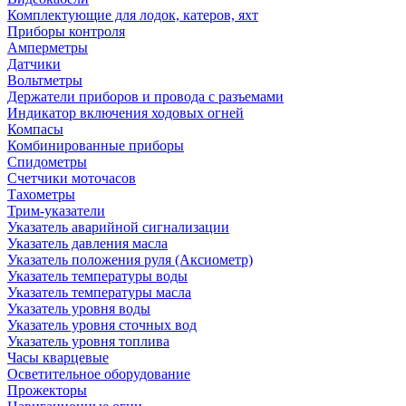
Комплектующие для лодок, катеров, яхт
Приборы контроля
Амперметры
Датчики
Вольтметры
Держатели приборов и провода с разъемами
Индикатор включения ходовых огней
Компасы
Комбинированные приборы
Спидометры
Счетчики моточасов
Тахометры
Трим-указатели
Указатель аварийной сигнализации
Указатель давления масла
Указатель положения руля (Аксиометр)
Указатель температуры воды
Указатель температуры масла
Указатель уровня воды
Указатель уровня сточных вод
Указатель уровня топлива
Часы кварцевые
Осветительное оборудование
Прожекторы