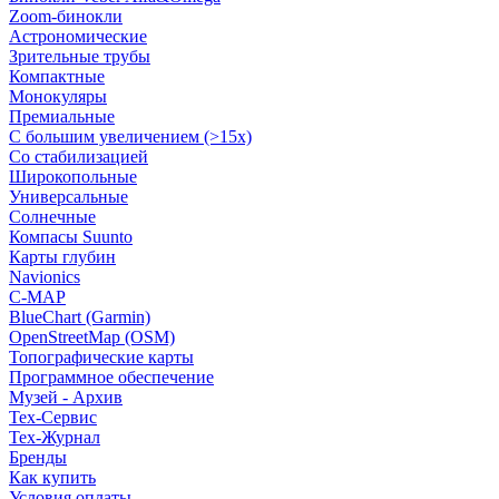
Zoom-бинокли
Астрономические
Зрительные трубы
Компактные
Монокуляры
Премиальные
С большим увеличением (>15x)
Со стабилизацией
Широкопольные
Универсальные
Солнечные
Компасы Suunto
Карты глубин
Navionics
C-MAP
BlueChart (Garmin)
OpenStreetMap (OSM)
Топографические карты
Программное обеспечение
Музей - Архив
Tex-Сервис
Тех-Журнал
Бренды
Как купить
Условия оплаты