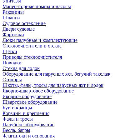
Унитазы
Мацераторные помпы и насосы
Раковины
Шланги
Судовое остекление
Двери судовые
Форточки
Люки палубные и комплектующие
Стеклоочистители и стекла
Щетки
Приводы стеклоочистителя
Поводки
Стекла для лодок
Оборудование для парусных яхт, бегучий такелаж
Стопоры
Шкоты, фалы, тросы для парусных яхт и лодок
Якорно-швартовое оборудование
Якорное оборудование
Швартовое оборудование
Буи и кранцы
Корзины и крепления
Фалы и тросы
Палубное оборудование
Весла, багры
Флагштоки и основания