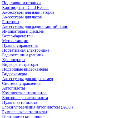
Подставки и столики
Картридеры - Card Reader
Аксессуары для навигаторов
Аксессуары для часов
Ротаторы
Аксессуары для радиостанций и аис
Индикаторы и дисплеи
Ветер-барометры
Метеостанции
Пульты управления
Портативная электроника
Радиостанции (рации)
Хронографы
Видеорегистраторы
Подводные видеокамеры
Видеокамеры
Аксессуары для видеокамер
Системы управления
Автопилоты
Комплекты автопилотов
Контроллеры автопилота
Пульты автопилота
Блоки управления автопилотом (ACU)
Румпельные автопилоты
Гидравлические приводы