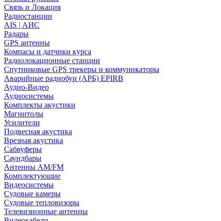
Связь и Локация
Радиостанции
AIS | АИС
Радары
GPS антенны
Компасы и датчики курса
Радиолокационные станции
Спутниковые GPS трекеры и коммуникаторы
Аварийные радиобуи (АРБ) EPIRB
Аудио-Видео
Аудиосистемы
Комплекты акустики
Магнитолы
Усилители
Подвесная акустика
Врезная акустика
Сабвуферы
Саундбары
Антенны AM/FM
Комплектующие
Видеосистемы
Судовые камеры
Cудовые тепловизоры
Телевизионные антенны
Видеокабели