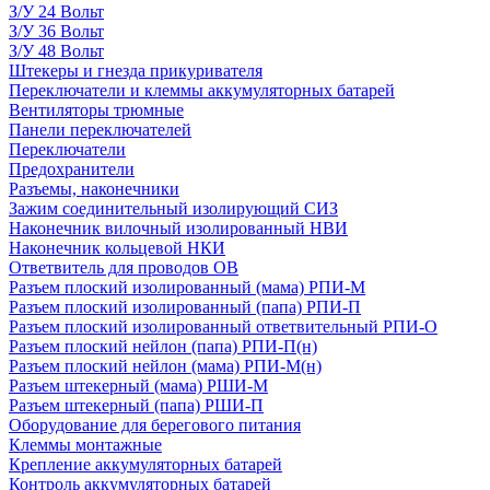
З/У 24 Вольт
З/У 36 Вольт
З/У 48 Вольт
Штекеры и гнезда прикуривателя
Переключатели и клеммы аккумуляторных батарей
Вентиляторы трюмные
Панели переключателей
Переключатели
Предохранители
Разъемы, наконечники
Зажим соединительный изолирующий СИЗ
Наконечник вилочный изолированный НВИ
Наконечник кольцевой НКИ
Ответвитель для проводов ОВ
Разъем плоский изолированный (мама) РПИ-М
Разъем плоский изолированный (папа) РПИ-П
Разъем плоский изолированный ответвительный РПИ-О
Разъем плоский нейлон (папа) РПИ-П(н)
Разъем плоский нейлон (мама) РПИ-М(н)
Разъем штекерный (мама) РШИ-М
Разъем штекерный (папа) РШИ-П
Оборудование для берегового питания
Клеммы монтажные
Крепление аккумуляторных батарей
Контроль аккумуляторных батарей