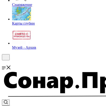
Снаряжение
Карты глубин
Музей - Архив