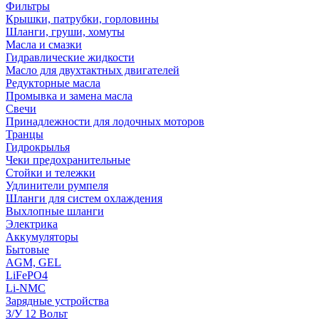
Фильтры
Крышки, патрубки, горловины
Шланги, груши, хомуты
Масла и смазки
Гидравлические жидкости
Масло для двухтактных двигателей
Редукторные масла
Промывка и замена масла
Свечи
Принадлежности для лодочных моторов
Транцы
Гидрокрылья
Чеки предохранительные
Стойки и тележки
Удлинители румпеля
Шланги для систем охлаждения
Выхлопные шланги
Электрика
Аккумуляторы
Бытовые
AGM, GEL
LiFePO4
Li-NMC
Зарядные устройства
З/У 12 Вольт