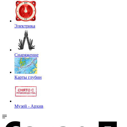
Электрика
Снаряжение
Карты глубин
Музей - Архив