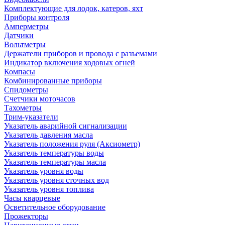
Комплектующие для лодок, катеров, яхт
Приборы контроля
Амперметры
Датчики
Вольтметры
Держатели приборов и провода с разъемами
Индикатор включения ходовых огней
Компасы
Комбинированные приборы
Спидометры
Счетчики моточасов
Тахометры
Трим-указатели
Указатель аварийной сигнализации
Указатель давления масла
Указатель положения руля (Аксиометр)
Указатель температуры воды
Указатель температуры масла
Указатель уровня воды
Указатель уровня сточных вод
Указатель уровня топлива
Часы кварцевые
Осветительное оборудование
Прожекторы