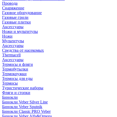
Провода
Снаряжение
Газовое оборудование
Газовые грили
Газовые плитки
Аксессуары
Ножи и мультитулы
Ножи
Мультитулы
Аксессуары
Средства от насекомых
Thermacell
Аксессуары
Термосы и фляги
Термобутылки
Термокружки
Термосы для еды
Термосы
Туристические наборы
Фляги и стопки
Бинокли
Бинокли Veber Silver Line
Бинокли Veber Sputnik
Бинокли Classic PRO Veber
Бинокли Veber Alfa&Omega