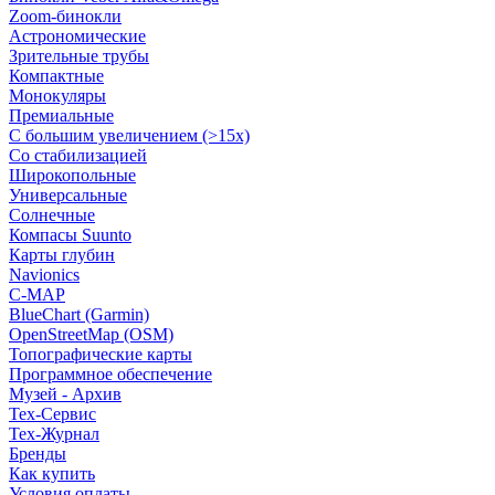
Zoom-бинокли
Астрономические
Зрительные трубы
Компактные
Монокуляры
Премиальные
С большим увеличением (>15x)
Со стабилизацией
Широкопольные
Универсальные
Солнечные
Компасы Suunto
Карты глубин
Navionics
C-MAP
BlueChart (Garmin)
OpenStreetMap (OSM)
Топографические карты
Программное обеспечение
Музей - Архив
Tex-Сервис
Тех-Журнал
Бренды
Как купить
Условия оплаты