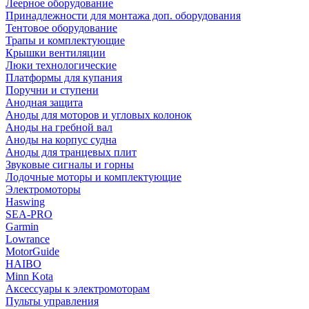
Леерное оборудование
Принадлежности для монтажа доп. оборудования
Тентовое оборудование
Трапы и комплектующие
Крышки вентиляции
Люки технологические
Платформы для купания
Поручни и ступени
Анодная защита
Аноды для моторов и угловых колонок
Аноды на гребной вал
Аноды на корпус судна
Аноды для транцевых плит
Звуковые сигналы и горны
Лодочные моторы и комплектующие
Электромоторы
Haswing
SEA-PRO
Garmin
Lowrance
MotorGuide
HAIBO
Minn Kota
Аксессуары к электромоторам
Пульты управления