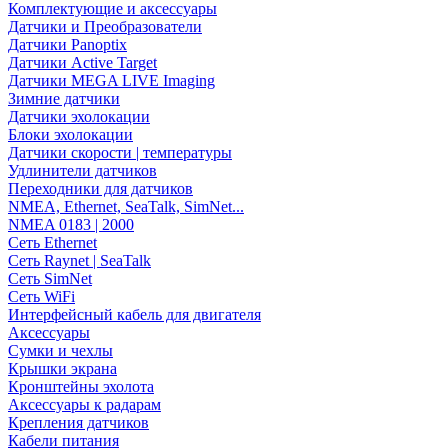
Комплектующие и аксессуары
Датчики и Преобразователи
Датчики Panoptix
Датчики Active Target
Датчики MEGA LIVE Imaging
Зимние датчики
Датчики эхолокации
Блоки эхолокации
Датчики скорости | температуры
Удлинители датчиков
Переходники для датчиков
NMEA, Ethernet, SeaTalk, SimNet...
NMEA 0183 | 2000
Сеть Ethernet
Сеть Raynet | SeaTalk
Сеть SimNet
Сеть WiFi
Интерфейсный кабель для двигателя
Аксессуары
Сумки и чехлы
Крышки экрана
Кронштейны эхолота
Аксессуары к радарам
Крепления датчиков
Кабели питания