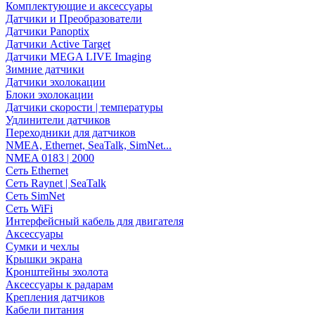
Комплектующие и аксессуары
Датчики и Преобразователи
Датчики Panoptix
Датчики Active Target
Датчики MEGA LIVE Imaging
Зимние датчики
Датчики эхолокации
Блоки эхолокации
Датчики скорости | температуры
Удлинители датчиков
Переходники для датчиков
NMEA, Ethernet, SeaTalk, SimNet...
NMEA 0183 | 2000
Сеть Ethernet
Сеть Raynet | SeaTalk
Сеть SimNet
Сеть WiFi
Интерфейсный кабель для двигателя
Аксессуары
Сумки и чехлы
Крышки экрана
Кронштейны эхолота
Аксессуары к радарам
Крепления датчиков
Кабели питания