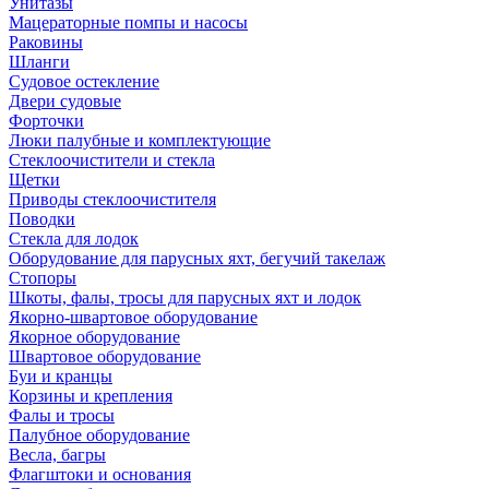
Унитазы
Мацераторные помпы и насосы
Раковины
Шланги
Судовое остекление
Двери судовые
Форточки
Люки палубные и комплектующие
Стеклоочистители и стекла
Щетки
Приводы стеклоочистителя
Поводки
Стекла для лодок
Оборудование для парусных яхт, бегучий такелаж
Стопоры
Шкоты, фалы, тросы для парусных яхт и лодок
Якорно-швартовое оборудование
Якорное оборудование
Швартовое оборудование
Буи и кранцы
Корзины и крепления
Фалы и тросы
Палубное оборудование
Весла, багры
Флагштоки и основания