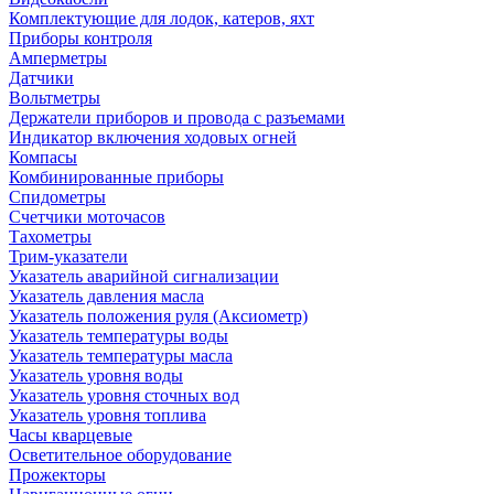
Комплектующие для лодок, катеров, яхт
Приборы контроля
Амперметры
Датчики
Вольтметры
Держатели приборов и провода с разъемами
Индикатор включения ходовых огней
Компасы
Комбинированные приборы
Спидометры
Счетчики моточасов
Тахометры
Трим-указатели
Указатель аварийной сигнализации
Указатель давления масла
Указатель положения руля (Аксиометр)
Указатель температуры воды
Указатель температуры масла
Указатель уровня воды
Указатель уровня сточных вод
Указатель уровня топлива
Часы кварцевые
Осветительное оборудование
Прожекторы