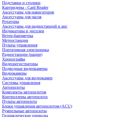
Подставки и столики
Картридеры - Card Reader
Аксессуары для навигаторов
Аксессуары для часов
Ротаторы
Аксессуары для радиостанций и аис
Индикаторы и дисплеи
Ветер-барометры
Метеостанции
Пульты управления
Портативная электроника
Радиостанции (рации)
Хронографы
Видеорегистраторы
Подводные видеокамеры
Видеокамеры
Аксессуары для видеокамер
Системы управления
Автопилоты
Комплекты автопилотов
Контроллеры автопилота
Пульты автопилота
Блоки управления автопилотом (ACU)
Румпельные автопилоты
Гидравлические приводы