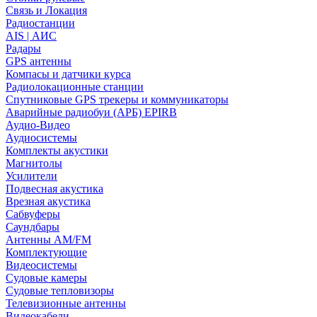
Связь и Локация
Радиостанции
AIS | АИС
Радары
GPS антенны
Компасы и датчики курса
Радиолокационные станции
Спутниковые GPS трекеры и коммуникаторы
Аварийные радиобуи (АРБ) EPIRB
Аудио-Видео
Аудиосистемы
Комплекты акустики
Магнитолы
Усилители
Подвесная акустика
Врезная акустика
Сабвуферы
Саундбары
Антенны AM/FM
Комплектующие
Видеосистемы
Судовые камеры
Cудовые тепловизоры
Телевизионные антенны
Видеокабели