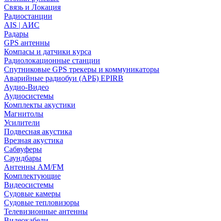
Связь и Локация
Радиостанции
AIS | АИС
Радары
GPS антенны
Компасы и датчики курса
Радиолокационные станции
Спутниковые GPS трекеры и коммуникаторы
Аварийные радиобуи (АРБ) EPIRB
Аудио-Видео
Аудиосистемы
Комплекты акустики
Магнитолы
Усилители
Подвесная акустика
Врезная акустика
Сабвуферы
Саундбары
Антенны AM/FM
Комплектующие
Видеосистемы
Судовые камеры
Cудовые тепловизоры
Телевизионные антенны
Видеокабели