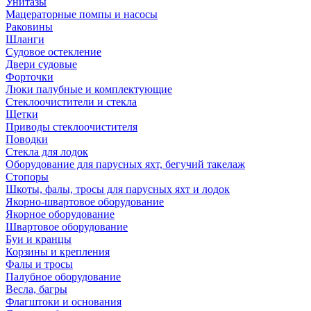
Унитазы
Мацераторные помпы и насосы
Раковины
Шланги
Судовое остекление
Двери судовые
Форточки
Люки палубные и комплектующие
Стеклоочистители и стекла
Щетки
Приводы стеклоочистителя
Поводки
Стекла для лодок
Оборудование для парусных яхт, бегучий такелаж
Стопоры
Шкоты, фалы, тросы для парусных яхт и лодок
Якорно-швартовое оборудование
Якорное оборудование
Швартовое оборудование
Буи и кранцы
Корзины и крепления
Фалы и тросы
Палубное оборудование
Весла, багры
Флагштоки и основания