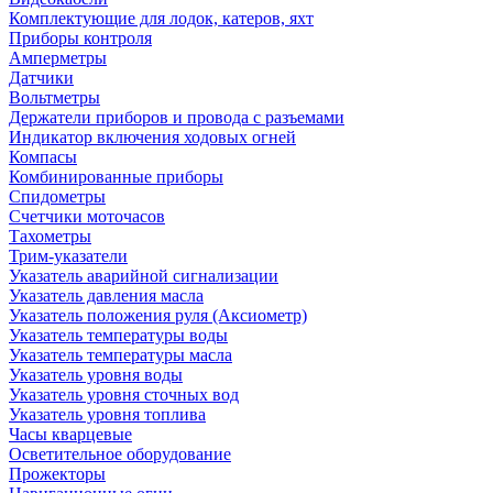
Комплектующие для лодок, катеров, яхт
Приборы контроля
Амперметры
Датчики
Вольтметры
Держатели приборов и провода с разъемами
Индикатор включения ходовых огней
Компасы
Комбинированные приборы
Спидометры
Счетчики моточасов
Тахометры
Трим-указатели
Указатель аварийной сигнализации
Указатель давления масла
Указатель положения руля (Аксиометр)
Указатель температуры воды
Указатель температуры масла
Указатель уровня воды
Указатель уровня сточных вод
Указатель уровня топлива
Часы кварцевые
Осветительное оборудование
Прожекторы