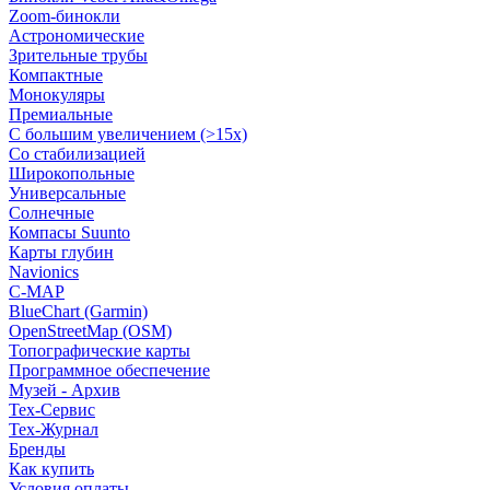
Zoom-бинокли
Астрономические
Зрительные трубы
Компактные
Монокуляры
Премиальные
С большим увеличением (>15x)
Со стабилизацией
Широкопольные
Универсальные
Солнечные
Компасы Suunto
Карты глубин
Navionics
C-MAP
BlueChart (Garmin)
OpenStreetMap (OSM)
Топографические карты
Программное обеспечение
Музей - Архив
Tex-Сервис
Тех-Журнал
Бренды
Как купить
Условия оплаты