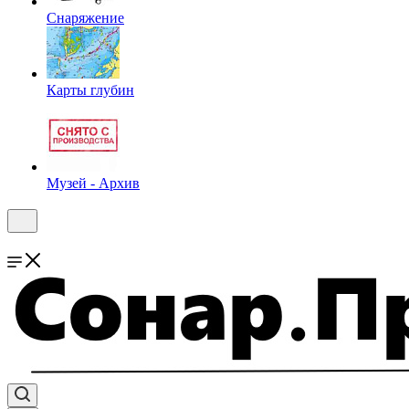
Снаряжение
Карты глубин
Музей - Архив