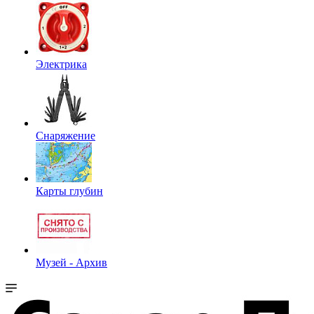
Электрика
Снаряжение
Карты глубин
Музей - Архив