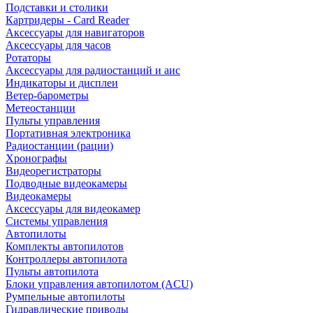
Подставки и столики
Картридеры - Card Reader
Аксессуары для навигаторов
Аксессуары для часов
Ротаторы
Аксессуары для радиостанций и аис
Индикаторы и дисплеи
Ветер-барометры
Метеостанции
Пульты управления
Портативная электроника
Радиостанции (рации)
Хронографы
Видеорегистраторы
Подводные видеокамеры
Видеокамеры
Аксессуары для видеокамер
Системы управления
Автопилоты
Комплекты автопилотов
Контроллеры автопилота
Пульты автопилота
Блоки управления автопилотом (ACU)
Румпельные автопилоты
Гидравлические приводы