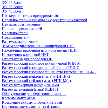
З/У 24 Вольт
З/У 36 Вольт
З/У 48 Вольт
Штекеры и гнезда прикуривателя
Переключатели и клеммы аккумуляторных батарей
Вентиляторы трюмные
Панели переключателей
Переключатели
Предохранители
Разъемы, наконечники
Зажим соединительный изолирующий СИЗ
Наконечник вилочный изолированный НВИ
Наконечник кольцевой НКИ
Ответвитель для проводов ОВ
Разъем плоский изолированный (мама) РПИ-М
Разъем плоский изолированный (папа) РПИ-П
Разъем плоский изолированный ответвительный РПИ-О
Разъем плоский нейлон (папа) РПИ-П(н)
Разъем плоский нейлон (мама) РПИ-М(н)
Разъем штекерный (мама) РШИ-М
Разъем штекерный (папа) РШИ-П
Оборудование для берегового питания
Клеммы монтажные
Крепление аккумуляторных батарей
Контроль аккумуляторных батарей