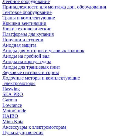
Леерное оборудование
Принадлежности для монтажа доп. оборудования
Тентовое оборудование
Трапы и комплектующие
Крышки вентиляции
Люки технологические
Платформы для купания
Поручни и ступени
Анодная защита
Аноды для моторов и угловых колонок
Аноды на гребной вал
Аноды на корпус судна
Аноды для транцевых плит
Звуковые сигналы и горны
Лодочные моторы и комплектующие
Электромоторы
Haswing
SEA-PRO
Garmin
Lowrance
MotorGuide
HAIBO
Minn Kota
Аксессуары к электромоторам
Пульты управления