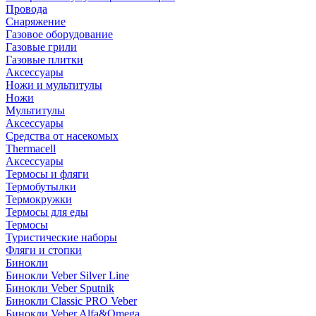
Провода
Снаряжение
Газовое оборудование
Газовые грили
Газовые плитки
Аксессуары
Ножи и мультитулы
Ножи
Мультитулы
Аксессуары
Средства от насекомых
Thermacell
Аксессуары
Термосы и фляги
Термобутылки
Термокружки
Термосы для еды
Термосы
Туристические наборы
Фляги и стопки
Бинокли
Бинокли Veber Silver Line
Бинокли Veber Sputnik
Бинокли Classic PRO Veber
Бинокли Veber Alfa&Omega