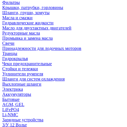
Фильтры
Крышки, патрубки, горловины
Шланги, груши, хомуты
Масла и смазки
Гидравлические жидкости
Масло для двухтактных двигателей
Редукторные масла
Промывка и замена масла
Свечи
Принадлежности для лодочных моторов
Транцы
Гидрокрылья
Чеки предохранительные
Стойки и тележки
Удлинители румпеля
Шланги для систем охлаждения
Выхлопные шланги
Электрика
Аккумуляторы
Бытовые
AGM, GEL
LiFePO4
Li-NMC
Зарядные устройства
З/У 12 Вольт