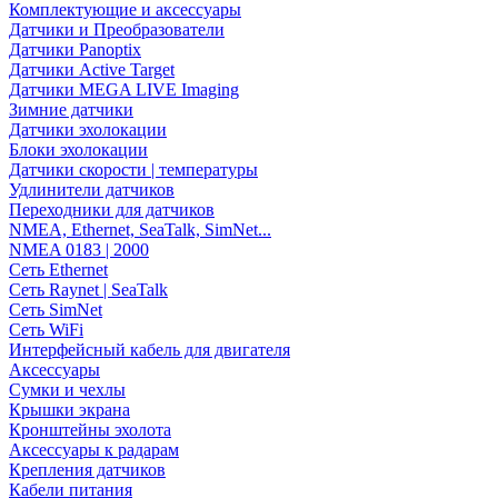
Комплектующие и аксессуары
Датчики и Преобразователи
Датчики Panoptix
Датчики Active Target
Датчики MEGA LIVE Imaging
Зимние датчики
Датчики эхолокации
Блоки эхолокации
Датчики скорости | температуры
Удлинители датчиков
Переходники для датчиков
NMEA, Ethernet, SeaTalk, SimNet...
NMEA 0183 | 2000
Сеть Ethernet
Сеть Raynet | SeaTalk
Сеть SimNet
Сеть WiFi
Интерфейсный кабель для двигателя
Аксессуары
Сумки и чехлы
Крышки экрана
Кронштейны эхолота
Аксессуары к радарам
Крепления датчиков
Кабели питания