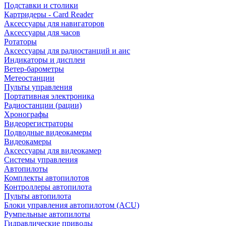
Подставки и столики
Картридеры - Card Reader
Аксессуары для навигаторов
Аксессуары для часов
Ротаторы
Аксессуары для радиостанций и аис
Индикаторы и дисплеи
Ветер-барометры
Метеостанции
Пульты управления
Портативная электроника
Радиостанции (рации)
Хронографы
Видеорегистраторы
Подводные видеокамеры
Видеокамеры
Аксессуары для видеокамер
Системы управления
Автопилоты
Комплекты автопилотов
Контроллеры автопилота
Пульты автопилота
Блоки управления автопилотом (ACU)
Румпельные автопилоты
Гидравлические приводы