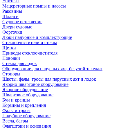
Унитазы
Мацераторные помпы и насосы
Раковины
Шланги
Судовое остекление
Двери судовые
Форточки
Люки палубные и комплектующие
Стеклоочистители и стекла
Щетки
Приводы стеклоочистителя
Поводки
Стекла для лодок
Оборудование для парусных яхт, бегучий такелаж
Стопоры
Шкоты, фалы, тросы для парусных яхт и лодок
Якорно-швартовое оборудование
Якорное оборудование
Швартовое оборудование
Буи и кранцы
Корзины и крепления
Фалы и тросы
Палубное оборудование
Весла, багры
Флагштоки и основания