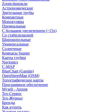
Zoom-бинокли
Астрономические
Зрительные трубы
Компактные
Монокуляры
Премиальные
С большим увеличением (>15x)
Со стабилизацией
Широкопольные
Универсальные
Солнечные
Компасы Suunto
Карты глубин
Navionics
C-MAP
BlueChart (Garmin)
OpenStreetMap (OSM)
Топографические карты
Программное обеспечение
Музей - Архив
Tex-Сервис
Тех-Журнал
Бренды
Как купить
Условия оплаты