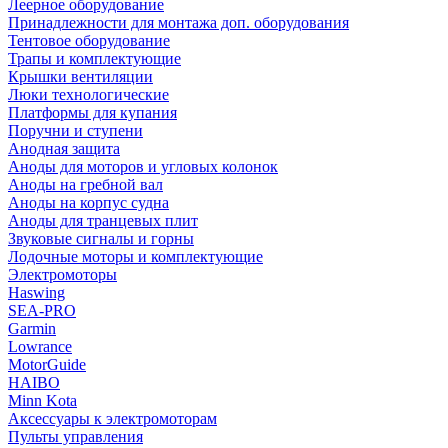
Леерное оборудование
Принадлежности для монтажа доп. оборудования
Тентовое оборудование
Трапы и комплектующие
Крышки вентиляции
Люки технологические
Платформы для купания
Поручни и ступени
Анодная защита
Аноды для моторов и угловых колонок
Аноды на гребной вал
Аноды на корпус судна
Аноды для транцевых плит
Звуковые сигналы и горны
Лодочные моторы и комплектующие
Электромоторы
Haswing
SEA-PRO
Garmin
Lowrance
MotorGuide
HAIBO
Minn Kota
Аксессуары к электромоторам
Пульты управления