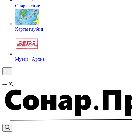
Снаряжение
Карты глубин
Музей - Архив