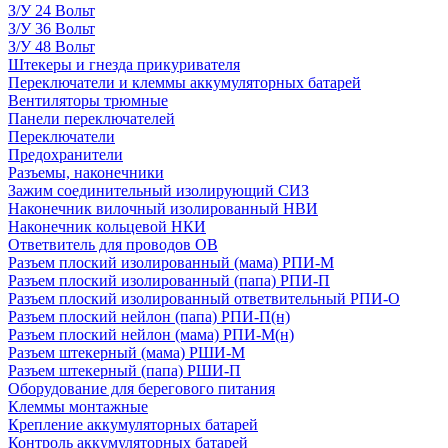
З/У 24 Вольт
З/У 36 Вольт
З/У 48 Вольт
Штекеры и гнезда прикуривателя
Переключатели и клеммы аккумуляторных батарей
Вентиляторы трюмные
Панели переключателей
Переключатели
Предохранители
Разъемы, наконечники
Зажим соединительный изолирующий СИЗ
Наконечник вилочный изолированный НВИ
Наконечник кольцевой НКИ
Ответвитель для проводов ОВ
Разъем плоский изолированный (мама) РПИ-М
Разъем плоский изолированный (папа) РПИ-П
Разъем плоский изолированный ответвительный РПИ-О
Разъем плоский нейлон (папа) РПИ-П(н)
Разъем плоский нейлон (мама) РПИ-М(н)
Разъем штекерный (мама) РШИ-М
Разъем штекерный (папа) РШИ-П
Оборудование для берегового питания
Клеммы монтажные
Крепление аккумуляторных батарей
Контроль аккумуляторных батарей