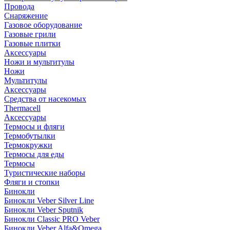
Провода
Снаряжение
Газовое оборудование
Газовые грили
Газовые плитки
Аксессуары
Ножи и мультитулы
Ножи
Мультитулы
Аксессуары
Средства от насекомых
Thermacell
Аксессуары
Термосы и фляги
Термобутылки
Термокружки
Термосы для еды
Термосы
Туристические наборы
Фляги и стопки
Бинокли
Бинокли Veber Silver Line
Бинокли Veber Sputnik
Бинокли Classic PRO Veber
Бинокли Veber Alfa&Omega