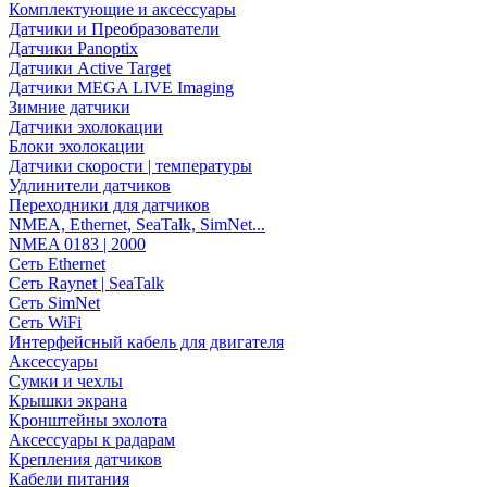
Комплектующие и аксессуары
Датчики и Преобразователи
Датчики Panoptix
Датчики Active Target
Датчики MEGA LIVE Imaging
Зимние датчики
Датчики эхолокации
Блоки эхолокации
Датчики скорости | температуры
Удлинители датчиков
Переходники для датчиков
NMEA, Ethernet, SeaTalk, SimNet...
NMEA 0183 | 2000
Сеть Ethernet
Сеть Raynet | SeaTalk
Сеть SimNet
Сеть WiFi
Интерфейсный кабель для двигателя
Аксессуары
Сумки и чехлы
Крышки экрана
Кронштейны эхолота
Аксессуары к радарам
Крепления датчиков
Кабели питания