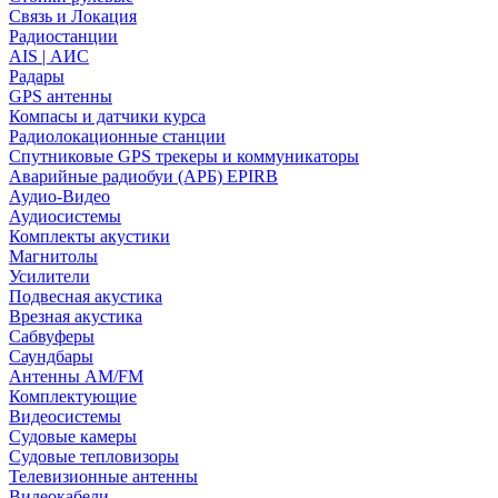
Связь и Локация
Радиостанции
AIS | АИС
Радары
GPS антенны
Компасы и датчики курса
Радиолокационные станции
Спутниковые GPS трекеры и коммуникаторы
Аварийные радиобуи (АРБ) EPIRB
Аудио-Видео
Аудиосистемы
Комплекты акустики
Магнитолы
Усилители
Подвесная акустика
Врезная акустика
Сабвуферы
Саундбары
Антенны AM/FM
Комплектующие
Видеосистемы
Судовые камеры
Cудовые тепловизоры
Телевизионные антенны
Видеокабели