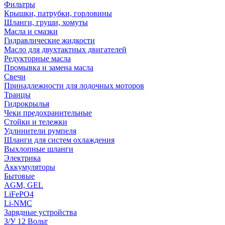
Фильтры
Крышки, патрубки, горловины
Шланги, груши, хомуты
Масла и смазки
Гидравлические жидкости
Масло для двухтактных двигателей
Редукторные масла
Промывка и замена масла
Свечи
Принадлежности для лодочных моторов
Транцы
Гидрокрылья
Чеки предохранительные
Стойки и тележки
Удлинители румпеля
Шланги для систем охлаждения
Выхлопные шланги
Электрика
Аккумуляторы
Бытовые
AGM, GEL
LiFePO4
Li-NMC
Зарядные устройства
З/У 12 Вольт