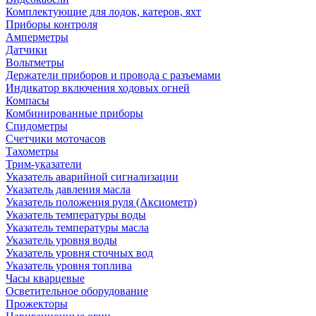
Комплектующие для лодок, катеров, яхт
Приборы контроля
Амперметры
Датчики
Вольтметры
Держатели приборов и провода с разъемами
Индикатор включения ходовых огней
Компасы
Комбинированные приборы
Спидометры
Счетчики моточасов
Тахометры
Трим-указатели
Указатель аварийной сигнализации
Указатель давления масла
Указатель положения руля (Аксиометр)
Указатель температуры воды
Указатель температуры масла
Указатель уровня воды
Указатель уровня сточных вод
Указатель уровня топлива
Часы кварцевые
Осветительное оборудование
Прожекторы