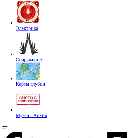
Электрика
Снаряжение
Карты глубин
Музей - Архив