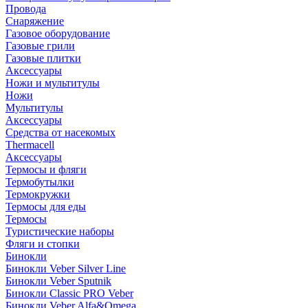
Провода
Снаряжение
Газовое оборудование
Газовые грили
Газовые плитки
Аксессуары
Ножи и мультитулы
Ножи
Мультитулы
Аксессуары
Средства от насекомых
Thermacell
Аксессуары
Термосы и фляги
Термобутылки
Термокружки
Термосы для еды
Термосы
Туристические наборы
Фляги и стопки
Бинокли
Бинокли Veber Silver Line
Бинокли Veber Sputnik
Бинокли Classic PRO Veber
Бинокли Veber Alfa&Omega