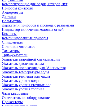
Комплектующие для лодок, катеров, яхт
Приборы контроля
Амперметры
Датчики
Вольтметры
Держатели приборов и провода с разъемами
Индикатор включения ходовых огней
Компасы
Комбинированные приборы
Спидометры
Счетчики моточасов
Тахометры
Трим-указатели
Указатель аварийной сигнализации
Указатель давления масла
Указатель положения руля (Аксиометр)
Указатель температуры воды
Указатель температуры масла
Указатель уровня воды
Указатель уровня сточных вод
Указатель уровня топлива
Часы кварцевые
Осветительное оборудование
Прожекторы