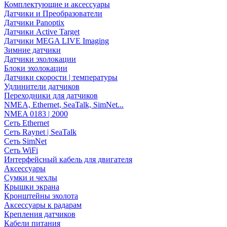
Комплектующие и аксессуары
Датчики и Преобразователи
Датчики Panoptix
Датчики Active Target
Датчики MEGA LIVE Imaging
Зимние датчики
Датчики эхолокации
Блоки эхолокации
Датчики скорости | температуры
Удлинители датчиков
Переходники для датчиков
NMEA, Ethernet, SeaTalk, SimNet...
NMEA 0183 | 2000
Сеть Ethernet
Сеть Raynet | SeaTalk
Сеть SimNet
Сеть WiFi
Интерфейсный кабель для двигателя
Аксессуары
Сумки и чехлы
Крышки экрана
Кронштейны эхолота
Аксессуары к радарам
Крепления датчиков
Кабели питания