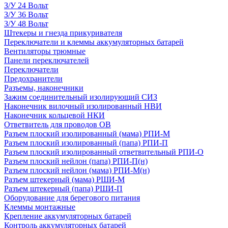
З/У 24 Вольт
З/У 36 Вольт
З/У 48 Вольт
Штекеры и гнезда прикуривателя
Переключатели и клеммы аккумуляторных батарей
Вентиляторы трюмные
Панели переключателей
Переключатели
Предохранители
Разъемы, наконечники
Зажим соединительный изолирующий СИЗ
Наконечник вилочный изолированный НВИ
Наконечник кольцевой НКИ
Ответвитель для проводов ОВ
Разъем плоский изолированный (мама) РПИ-М
Разъем плоский изолированный (папа) РПИ-П
Разъем плоский изолированный ответвительный РПИ-О
Разъем плоский нейлон (папа) РПИ-П(н)
Разъем плоский нейлон (мама) РПИ-М(н)
Разъем штекерный (мама) РШИ-М
Разъем штекерный (папа) РШИ-П
Оборудование для берегового питания
Клеммы монтажные
Крепление аккумуляторных батарей
Контроль аккумуляторных батарей