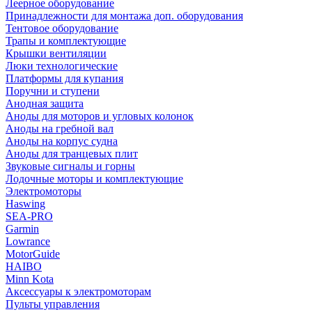
Леерное оборудование
Принадлежности для монтажа доп. оборудования
Тентовое оборудование
Трапы и комплектующие
Крышки вентиляции
Люки технологические
Платформы для купания
Поручни и ступени
Анодная защита
Аноды для моторов и угловых колонок
Аноды на гребной вал
Аноды на корпус судна
Аноды для транцевых плит
Звуковые сигналы и горны
Лодочные моторы и комплектующие
Электромоторы
Haswing
SEA-PRO
Garmin
Lowrance
MotorGuide
HAIBO
Minn Kota
Аксессуары к электромоторам
Пульты управления