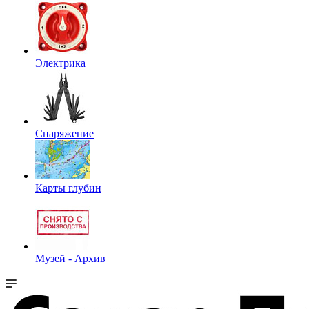
Электрика
Снаряжение
Карты глубин
Музей - Архив