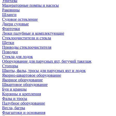
Унитазы
Мацераторные помпы и насосы
Раковины
Шланги
Судовое остекление
Двери судовые
Форточки
Люки палубные и комплектующие
Стеклоочистители и стекла
Щетки
Приводы стеклоочистителя
Поводки
Стекла для лодок
Оборудование для парусных яхт, бегучий такелаж
Стопоры
Шкоты, фалы, тросы для парусных яхт и лодок
Якорно-швартовое оборудование
Якорное оборудование
Швартовое оборудование
Буи и кранцы
Корзины и крепления
Фалы и тросы
Палубное оборудование
Весла, багры
Флагштоки и основания