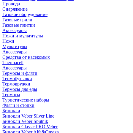
Провода
Снаряжение
Газовое оборудование
Газовые грили
Газовые плитки
Аксессуары
Ножи и мультитулы
Ножи
Мультитулы
Аксессуары
Средства от насекомых
Thermacell
Аксессуары
Термосы и фляги
Термобутылки
Термокружки
Термосы для еды
Термосы
Туристические наборы
Фляги и стопки
Бинокли
Бинокли Veber Silver Line
Бинокли Veber Sputnik
Бинокли Classic PRO Veber
Бинокли Veber Alfa&Omega