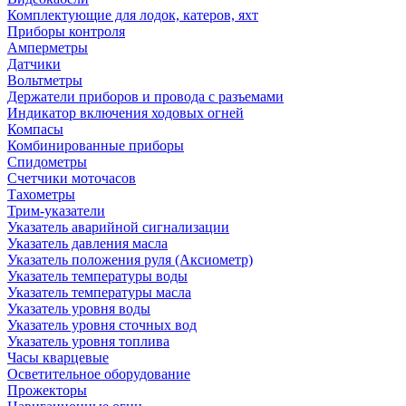
Комплектующие для лодок, катеров, яхт
Приборы контроля
Амперметры
Датчики
Вольтметры
Держатели приборов и провода с разъемами
Индикатор включения ходовых огней
Компасы
Комбинированные приборы
Спидометры
Счетчики моточасов
Тахометры
Трим-указатели
Указатель аварийной сигнализации
Указатель давления масла
Указатель положения руля (Аксиометр)
Указатель температуры воды
Указатель температуры масла
Указатель уровня воды
Указатель уровня сточных вод
Указатель уровня топлива
Часы кварцевые
Осветительное оборудование
Прожекторы