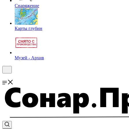
Снаряжение
Карты глубин
Музей - Архив