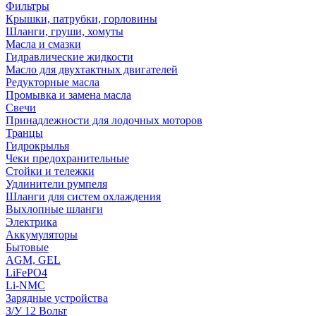
Фильтры
Крышки, патрубки, горловины
Шланги, груши, хомуты
Масла и смазки
Гидравлические жидкости
Масло для двухтактных двигателей
Редукторные масла
Промывка и замена масла
Свечи
Принадлежности для лодочных моторов
Транцы
Гидрокрылья
Чеки предохранительные
Стойки и тележки
Удлинители румпеля
Шланги для систем охлаждения
Выхлопные шланги
Электрика
Аккумуляторы
Бытовые
AGM, GEL
LiFePO4
Li-NMC
Зарядные устройства
З/У 12 Вольт