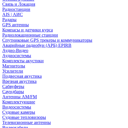
Связь и Локация
Радиостанции
AIS | АИС
Радары
GPS антенны
Компасы и датчики курса
Радиолокационные станции
Спутниковые GPS трекеры и коммуникаторы
Аварийные радиобуи (АРБ) EPIRB
Аудио-Видео
Аудиосистемы
Комплекты акустики
Магнитолы
Усилители
Подвесная акустика
Врезная акустика
Сабвуферы
Саундбары
Антенны AM/FM
Комплектующие
Видеосистемы
Судовые камеры
Cудовые тепловизоры
Телевизионные антенны
Видеокабели