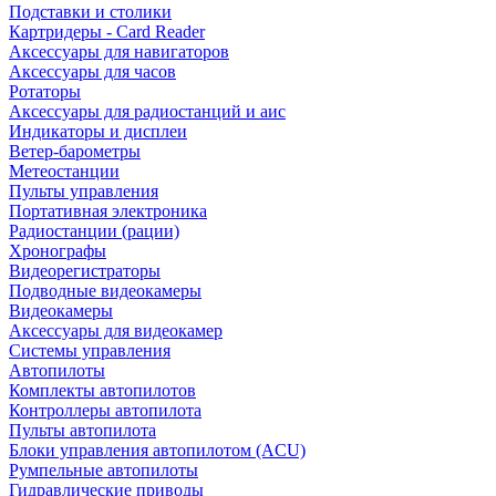
Подставки и столики
Картридеры - Card Reader
Аксессуары для навигаторов
Аксессуары для часов
Ротаторы
Аксессуары для радиостанций и аис
Индикаторы и дисплеи
Ветер-барометры
Метеостанции
Пульты управления
Портативная электроника
Радиостанции (рации)
Хронографы
Видеорегистраторы
Подводные видеокамеры
Видеокамеры
Аксессуары для видеокамер
Системы управления
Автопилоты
Комплекты автопилотов
Контроллеры автопилота
Пульты автопилота
Блоки управления автопилотом (ACU)
Румпельные автопилоты
Гидравлические приводы