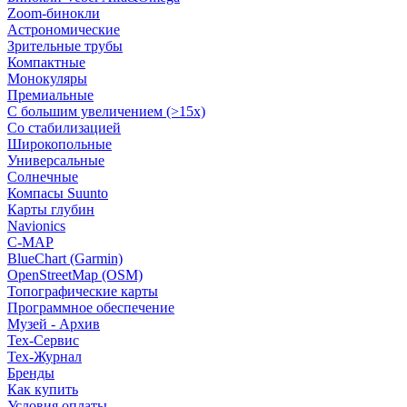
Zoom-бинокли
Астрономические
Зрительные трубы
Компактные
Монокуляры
Премиальные
С большим увеличением (>15x)
Со стабилизацией
Широкопольные
Универсальные
Солнечные
Компасы Suunto
Карты глубин
Navionics
C-MAP
BlueChart (Garmin)
OpenStreetMap (OSM)
Топографические карты
Программное обеспечение
Музей - Архив
Tex-Сервис
Тех-Журнал
Бренды
Как купить
Условия оплаты