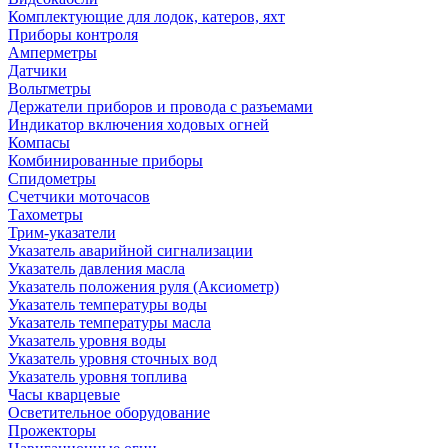
Комплектующие для лодок, катеров, яхт
Приборы контроля
Амперметры
Датчики
Вольтметры
Держатели приборов и провода с разъемами
Индикатор включения ходовых огней
Компасы
Комбинированные приборы
Спидометры
Счетчики моточасов
Тахометры
Трим-указатели
Указатель аварийной сигнализации
Указатель давления масла
Указатель положения руля (Аксиометр)
Указатель температуры воды
Указатель температуры масла
Указатель уровня воды
Указатель уровня сточных вод
Указатель уровня топлива
Часы кварцевые
Осветительное оборудование
Прожекторы