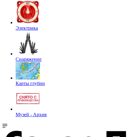
Электрика
Снаряжение
Карты глубин
Музей - Архив