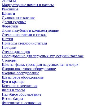
Унитазы
Мацераторные помпы и насосы
Раковины
Шланги
Судовое остекление
Двери судовые
Форточки
Люки палубные и комплектующие
Стеклоочистители и стекла
Щетки
Приводы стеклоочистителя
Поводки
Стекла для лодок
Оборудование для парусных яхт, бегучий такелаж
Стопоры
Шкоты, фалы, тросы для парусных яхт и лодок
Якорно-швартовое оборудование
Якорное оборудование
Швартовое оборудование
Буи и кранцы
Корзины и крепления
Фалы и тросы
Палубное оборудование
Весла, багры
Флагштоки и основания