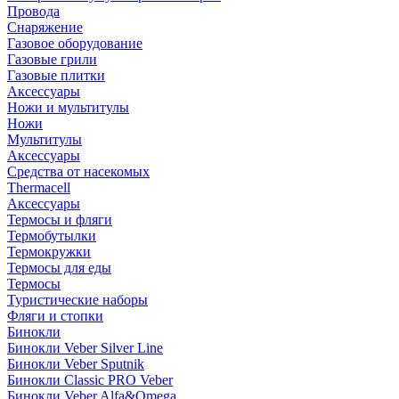
Провода
Снаряжение
Газовое оборудование
Газовые грили
Газовые плитки
Аксессуары
Ножи и мультитулы
Ножи
Мультитулы
Аксессуары
Средства от насекомых
Thermacell
Аксессуары
Термосы и фляги
Термобутылки
Термокружки
Термосы для еды
Термосы
Туристические наборы
Фляги и стопки
Бинокли
Бинокли Veber Silver Line
Бинокли Veber Sputnik
Бинокли Classic PRO Veber
Бинокли Veber Alfa&Omega