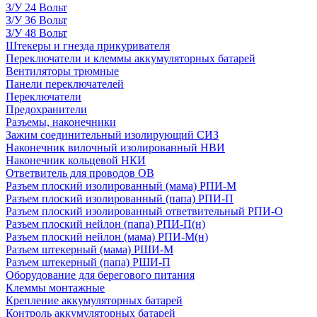
З/У 24 Вольт
З/У 36 Вольт
З/У 48 Вольт
Штекеры и гнезда прикуривателя
Переключатели и клеммы аккумуляторных батарей
Вентиляторы трюмные
Панели переключателей
Переключатели
Предохранители
Разъемы, наконечники
Зажим соединительный изолирующий СИЗ
Наконечник вилочный изолированный НВИ
Наконечник кольцевой НКИ
Ответвитель для проводов ОВ
Разъем плоский изолированный (мама) РПИ-М
Разъем плоский изолированный (папа) РПИ-П
Разъем плоский изолированный ответвительный РПИ-О
Разъем плоский нейлон (папа) РПИ-П(н)
Разъем плоский нейлон (мама) РПИ-М(н)
Разъем штекерный (мама) РШИ-М
Разъем штекерный (папа) РШИ-П
Оборудование для берегового питания
Клеммы монтажные
Крепление аккумуляторных батарей
Контроль аккумуляторных батарей