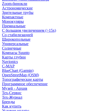
Zoom-бинокли
Астрономические
Зрительные трубы
Компактные
Монокуляры
Премиальные
С большим увеличением (>15x)
Со стабилизацией
Широкопольные
Универсальные
Солнечные
Компасы Suunto
Карты глубин
Navionics
C-MAP
BlueChart (Garmin)
OpenStreetMap (OSM)
Топографические карты
Программное обеспечение
Музей - Архив
Tex-Сервис
Тех-Журнал
Бренды
Как купить
Условия оплаты