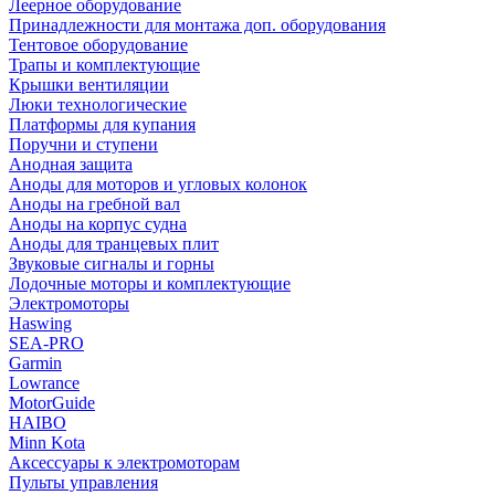
Леерное оборудование
Принадлежности для монтажа доп. оборудования
Тентовое оборудование
Трапы и комплектующие
Крышки вентиляции
Люки технологические
Платформы для купания
Поручни и ступени
Анодная защита
Аноды для моторов и угловых колонок
Аноды на гребной вал
Аноды на корпус судна
Аноды для транцевых плит
Звуковые сигналы и горны
Лодочные моторы и комплектующие
Электромоторы
Haswing
SEA-PRO
Garmin
Lowrance
MotorGuide
HAIBO
Minn Kota
Аксессуары к электромоторам
Пульты управления