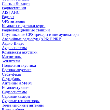
Связь и Локация
Радиостанции
AIS | АИС
Радары
GPS антенны
Компасы и датчики курса
Радиолокационные станции
Спутниковые GPS трекеры и коммуникаторы
Аварийные радиобуи (АРБ) EPIRB
Аудио-Видео
Аудиосистемы
Комплекты акустики
Магнитолы
Усилители
Подвесная акустика
Врезная акустика
Сабвуферы
Саундбары
Антенны AM/FM
Комплектующие
Видеосистемы
Судовые камеры
Cудовые тепловизоры
Телевизионные антенны
Видеокабели