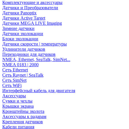
Комплектующие и аксессуары
Датчики и Преобразователи
Датчики Panoptix
Датчики Active Target
Датчики MEGA LIVE Imaging
Зимние датчики
Датчики эхолокации
Блоки эхолокации
Датчики скорости | температуры
Удлинители датчиков
Переходники для датчиков
NMEA, Ethernet, SeaTalk, SimNet...
NMEA 0183 | 2000
Сеть Ethernet
Сеть Raynet | SeaTalk
Сеть SimNet
Сеть WiFi
Интерфейсный кабель для двигателя
Аксессуары
Сумки и чехлы
Крышки экрана
Кронштейны эхолота
Аксессуары к радарам
Крепления датчиков
Кабели питания