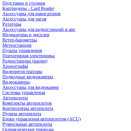
Подставки и столики
Картридеры - Card Reader
Аксессуары для навигаторов
Аксессуары для часов
Ротаторы
Аксессуары для радиостанций и аис
Индикаторы и дисплеи
Ветер-барометры
Метеостанции
Пульты управления
Портативная электроника
Радиостанции (рации)
Хронографы
Видеорегистраторы
Подводные видеокамеры
Видеокамеры
Аксессуары для видеокамер
Системы управления
Автопилоты
Комплекты автопилотов
Контроллеры автопилота
Пульты автопилота
Блоки управления автопилотом (ACU)
Румпельные автопилоты
Гидравлические приводы