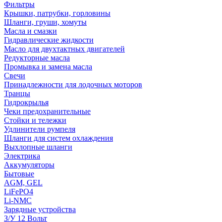
Фильтры
Крышки, патрубки, горловины
Шланги, груши, хомуты
Масла и смазки
Гидравлические жидкости
Масло для двухтактных двигателей
Редукторные масла
Промывка и замена масла
Свечи
Принадлежности для лодочных моторов
Транцы
Гидрокрылья
Чеки предохранительные
Стойки и тележки
Удлинители румпеля
Шланги для систем охлаждения
Выхлопные шланги
Электрика
Аккумуляторы
Бытовые
AGM, GEL
LiFePO4
Li-NMC
Зарядные устройства
З/У 12 Вольт