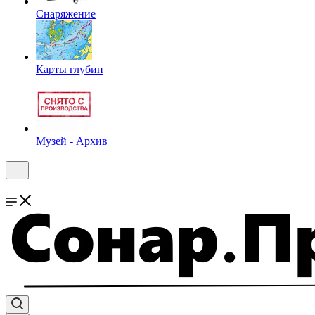
Снаряжение
Карты глубин
Музей - Архив