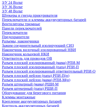
З/У 24 Вольт
З/У 36 Вольт
З/У 48 Вольт
Штекеры и гнезда прикуривателя
Переключатели и клеммы аккумуляторных батарей
Вентиляторы трюмные
Панели переключателей
Переключатели
Предохранители
Разъемы, наконечники
Зажим соединительный изолирующий СИЗ
Наконечник вилочный изолированный НВИ
Наконечник кольцевой НКИ
Ответвитель для проводов ОВ
Разъем плоский изолированный (мама) РПИ-М
Разъем плоский изолированный (папа) РПИ-П
Разъем плоский изолированный ответвительный РПИ-О
Разъем плоский нейлон (папа) РПИ-П(н)
Разъем плоский нейлон (мама) РПИ-М(н)
Разъем штекерный (мама) РШИ-М
Разъем штекерный (папа) РШИ-П
Оборудование для берегового питания
Клеммы монтажные
Крепление аккумуляторных батарей
Контроль аккумуляторных батарей