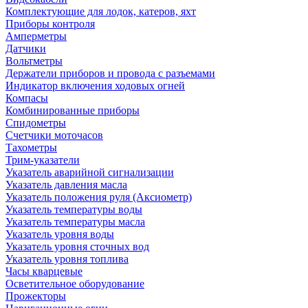
Комплектующие для лодок, катеров, яхт
Приборы контроля
Амперметры
Датчики
Вольтметры
Держатели приборов и провода с разъемами
Индикатор включения ходовых огней
Компасы
Комбинированные приборы
Спидометры
Счетчики моточасов
Тахометры
Трим-указатели
Указатель аварийной сигнализации
Указатель давления масла
Указатель положения руля (Аксиометр)
Указатель температуры воды
Указатель температуры масла
Указатель уровня воды
Указатель уровня сточных вод
Указатель уровня топлива
Часы кварцевые
Осветительное оборудование
Прожекторы