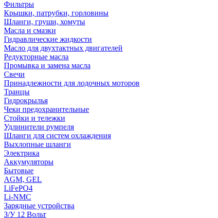
Фильтры
Крышки, патрубки, горловины
Шланги, груши, хомуты
Масла и смазки
Гидравлические жидкости
Масло для двухтактных двигателей
Редукторные масла
Промывка и замена масла
Свечи
Принадлежности для лодочных моторов
Транцы
Гидрокрылья
Чеки предохранительные
Стойки и тележки
Удлинители румпеля
Шланги для систем охлаждения
Выхлопные шланги
Электрика
Аккумуляторы
Бытовые
AGM, GEL
LiFePO4
Li-NMC
Зарядные устройства
З/У 12 Вольт