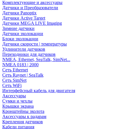
Комплектующие и аксессуары
Датчики и Преобразователи
Датчики Panoptix
Датчики Active Target
Датчики MEGA LIVE Imaging
Зимние датчики
Датчики эхолокации
Блоки эхолокации
Датчики скорости | температуры
Удлинители датчиков
Переходники для датчиков
NMEA, Ethernet, SeaTalk, SimNet...
NMEA 0183 | 2000
Сеть Ethernet
Сеть Raynet | SeaTalk
Сеть SimNet
Сеть WiFi
Интерфейсный кабель для двигателя
Аксессуары
Сумки и чехлы
Крышки экрана
Кронштейны эхолота
Аксессуары к радарам
Крепления датчиков
Кабели питания