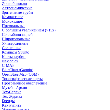
Zoom-бинокли
Астрономические
Зрительные трубы
Компактные
Монокуляры
Премиальные
С большим увеличением (>15x)
Со стабилизацией
Широкопольные
Универсальные
Солнечные
Компасы Suunto
Карты глубин
Navionics
C-MAP
BlueChart (Garmin)
OpenStreetMap (OSM)
Топографические карты
Программное обеспечение
Музей - Архив
Tex-Сервис
Тех-Журнал
Бренды
Как купить
Условия оплаты