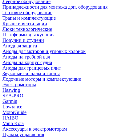
Леерное оборудование
Принадлежности для монтажа доп. оборудования
Тентовое оборудование
Трапы и комплектующие
Крышки вентиляции
Люки технологические
Платформы для купания
Поручни и ступени
Анодная защита
Аноды для моторов и угловых колонок
Аноды на гребной вал
Аноды на корпус судна
Аноды для транцевых плит
Звуковые сигналы и горны
Лодочные моторы и комплектующие
Электромоторы
Haswing
SEA-PRO
Garmin
Lowrance
MotorGuide
HAIBO
Minn Kota
Аксессуары к электромоторам
Пульты управления