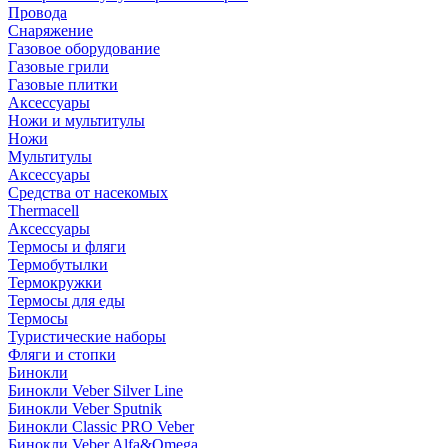
Провода
Снаряжение
Газовое оборудование
Газовые грили
Газовые плитки
Аксессуары
Ножи и мультитулы
Ножи
Мультитулы
Аксессуары
Средства от насекомых
Thermacell
Аксессуары
Термосы и фляги
Термобутылки
Термокружки
Термосы для еды
Термосы
Туристические наборы
Фляги и стопки
Бинокли
Бинокли Veber Silver Line
Бинокли Veber Sputnik
Бинокли Classic PRO Veber
Бинокли Veber Alfa&Omega