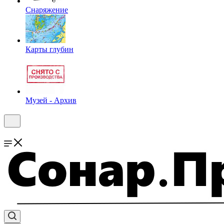
Снаряжение
Карты глубин
Музей - Архив