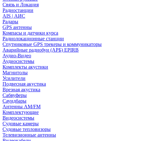
Связь и Локация
Радиостанции
AIS | АИС
Радары
GPS антенны
Компасы и датчики курса
Радиолокационные станции
Спутниковые GPS трекеры и коммуникаторы
Аварийные радиобуи (АРБ) EPIRB
Аудио-Видео
Аудиосистемы
Комплекты акустики
Магнитолы
Усилители
Подвесная акустика
Врезная акустика
Сабвуферы
Саундбары
Антенны AM/FM
Комплектующие
Видеосистемы
Судовые камеры
Cудовые тепловизоры
Телевизионные антенны
Видеокабели