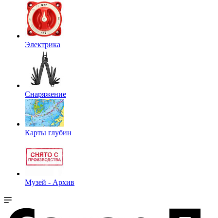
Электрика
Снаряжение
Карты глубин
Музей - Архив