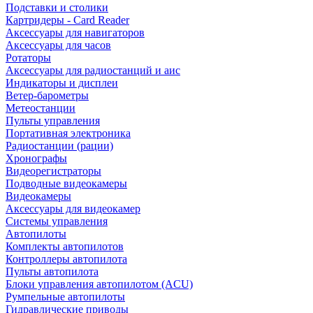
Подставки и столики
Картридеры - Card Reader
Аксессуары для навигаторов
Аксессуары для часов
Ротаторы
Аксессуары для радиостанций и аис
Индикаторы и дисплеи
Ветер-барометры
Метеостанции
Пульты управления
Портативная электроника
Радиостанции (рации)
Хронографы
Видеорегистраторы
Подводные видеокамеры
Видеокамеры
Аксессуары для видеокамер
Системы управления
Автопилоты
Комплекты автопилотов
Контроллеры автопилота
Пульты автопилота
Блоки управления автопилотом (ACU)
Румпельные автопилоты
Гидравлические приводы