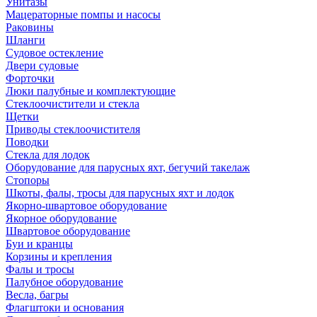
Унитазы
Мацераторные помпы и насосы
Раковины
Шланги
Судовое остекление
Двери судовые
Форточки
Люки палубные и комплектующие
Стеклоочистители и стекла
Щетки
Приводы стеклоочистителя
Поводки
Стекла для лодок
Оборудование для парусных яхт, бегучий такелаж
Стопоры
Шкоты, фалы, тросы для парусных яхт и лодок
Якорно-швартовое оборудование
Якорное оборудование
Швартовое оборудование
Буи и кранцы
Корзины и крепления
Фалы и тросы
Палубное оборудование
Весла, багры
Флагштоки и основания